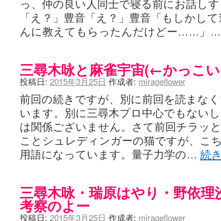
っ、仲の良い人同士で寝る前にお話しす
LAT. 39°20' N - 咲-Saki- / 永水航路 3 - 霧島の姫は、深山幽谷
「え？」豊音「え？」豊音「もしかして
エトピリカ!! - 咲-saki- / 咲-Saki-16巻 シノハユ7巻表紙予想
(11:05)
ニワカSakiファンの部屋 - 咲-Saki- / 咲の実写化について（再）
(15:15)
んに教えてもらったんだけどー……」
低姿勢ニワカの麻雀 / マイナーカップリングSS感想
(07:31)
Hinamado blog - 咲-Saki- / リハビリテーション
(04:56)
咲ワン・neo[仮] / 私事。
(01:19)
三尋木咏と麻雀宇宙(←かっこい
EL HOLAZO - 咲-Saki- / 吉野から上り方面の帰り道、亀山JCT-四日
何の変哲もない咲の地名紹介 / 小鍛治さんが通っていた小学校 茨城
投稿日:
2015年3月25日
作成者:
mirageflower
咲-Saki-.長野編をにょろんと見てみるブログ - 咲-Saki- / 第143局[応変]
まったり咲SS他ブログ - 咲-Saki- / 照と洋榎のANN第9回
(09:00)
前回の続きですが、別に前回を読まなく
咲-Saki-カツゲン備忘録 / 咲-Saki-154局 【奮起】 マジかー！
(13:30)
百合っぽいぶろぐ - 咲-Saki- / シノハユ the down of age 5巻
います。別に三尋木プロ中心でもないし
(06:32)
あかどる日和 - 咲-saki- / 【今回は考察ではなく】原村和-のどっ
は関係ございません。さて前回チラッと話題に
妥当麻雀界ブログ / コミックマーケット８９に参加します
(11:00)
咲-saki-速報 / 一時休止のお知らせ
ことシュレディンガーの猫ですが、こ
(08:26)
ふわふわな記憶 / 1
(16:20)
用語になっています。量子力学の…
続
咲っ考 / 何故咲は大将で、照は先鋒なのか？
(15:20)
Danas je lep dan. / [咲-Saki-]もしインターハイのルールが鷲巣麻雀
ぴゅーく☆すてっぷ - 咲-Saki- / ブログ終了のお知らせ
(12:51)
What You Mean ? - 咲-Saki- / 第2回清澄エリア聖地巡礼ツアーレポート
三尋木咏・瑞原はやり・野依理
左を向いて » 咲-saki- / 【シノハユ】第26話「一別以来」/咲日和・阿知賀
考察のよー
primary colors / 久誕イエ～～～～～～イ！！！！！！
(10:16)
乱れ雪月花 - 咲-Saki- / ブログ終了のお知らせ：今までありがとうご
投稿日:
2015年3月25日
作成者:
mirageflower