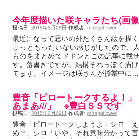
咲-Saki- | にゅいのって / 咲-Saki-臨時アンテナ
(11:50)
咲-Saki-ブログ！～麻雀下手でも咲が好き～ / ブログ名変更のお知らせ
嶺上航路 / ドラフト前日なので中日ドラゴンズのドラフト指名を予想
今年度描いた咲キャラたち(画像
音を奏でて花が咲く - 咲-Saki- / 浩子「…あっ分かった 恐らくそう
一萬人の麓路() - 咲-Saki- / 咲-Saki- 第193局[竜王] ドラゴンの王と
投稿日:
2015年3月29日
作成者:
mirageflower
from A to K / [咲-saki-][麻雀ゲーム]【ゲーム】セガのMJシリーズで2
最近になって思いの外たくさん絵を描
紺フェス - 咲-Saki- / 【越谷SS】とろけそうな日
(15:31)
ユズポニッキ - 咲-Saki- / ☆ #咲実写 ☆告知☆オンライン上映会☆ 
ょっともったいない感じがしたので、
ああ、あの牌？ - 咲-Saki- / シノハユ菰沢中関連(江津・大田)の登場舞
ものをまとめてドドンとこの記事に載
宮守大好き帳 / 告知
(13:04)
麻雀アニメ＆麻雀ゲームあれこれ / 厄介な相手だよ！ あんたは……！！ 
す。落書きですが、結構それっぽく描
ばるのまーじゃん日和 - 咲-saki- / クリスマス！！そして…
(10:28)
てます。イメージは咲さんが授業中に
咲めも！ / ニワチョコ、尊い。
(04:23)
ＳＳＳ（咲ＳＳ）感想ブログ / 【SSS】憩 -Kei- 全国編第２２局『流局
ひまじんひまんじ / 読書の秋、と言います故
(08:00)
煌-Subara- - 咲-saki- / シノハユ感想
(13:19)
豊音「ピロートークするよ！」
SYNTH 2006 - 咲 -Saki- / 阿知賀編をドヤ顔に着目しながらまたま
あまあ///」 ※豊白ＳＳです
かえんだん - 咲-Saki- / 朱里「そげなこつ私がやっておきますから
Saki-1 グランプリ ～咲ワン～ / しわが誕生することは老化現象だと
投稿日:
2015年3月29日
作成者:
mirageflower
木と木と木 - 咲-saki- / 新道寺の本
(00:00)
ヤンデレ・狂気の百合SSブログ / 【咲-Saki-SS：久咲】そして私
豊音「ピロートークしようよ」シロ「え？
迷子の坊やのみちくさ日記 / 【連載感想】宮永照についてのあれこれ
(
め？」シロ「いや、それ意味分かって言
私的素敵ジャンク / [咲-Saki-] 咲-Saki-第168局［端緒］感想
(16:58)
麻雀自由帳 - 咲-Saki- / 咲-Saki-第168局[端緒]感想 照-Teru- 