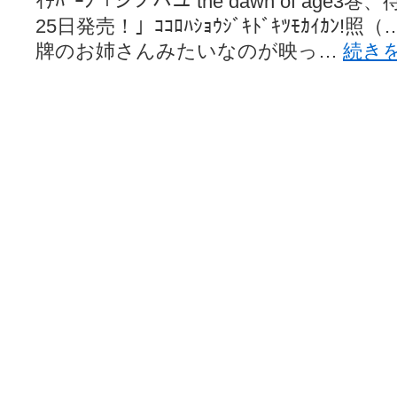
ｲﾁﾊﾞｰﾝ「シノハユ the dawn of ag
25日発売！」ｺｺﾛﾊｼｮｳｼﾞｷﾄﾞｷﾂﾓｶｲｶ
牌のお姉さんみたいなのが映っ…
続き