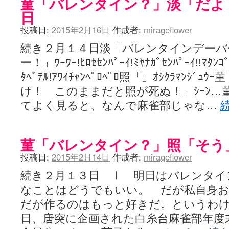
菫「バレンタイン？」淡「だよ
日
投稿日:
2015年2月16日
作成者:
mirageflower
続き２月１４日淡「バレンタインデーパ
ー！」ﾜｰﾜｰ!ﾋﾛｾｾﾝﾊﾟｰｲ!ﾐﾔﾅｶﾞｾﾝﾊﾟｰｲ!!ﾏﾀﾝｺﾞ
ﾀﾍﾞﾃﾙ!ｱﾜｲﾁｬﾝﾍﾟﾛﾍﾟﾛ照「」ｵｼｸﾗﾏﾝｼ
け！ このままだと照が死ぬ！」ｼｰﾝ…
てよく見ると、なんで麻雀部じゃな…
菫「バレンタイン？」照「そう
投稿日:
2015年2月14日
作成者:
mirageflower
続き２月１３日 Ⅰ 明日はバレンタイ
なことはどうでもいい。 だが私自身
だが作るのはもっと好きだ。というわ
日、唐突に企画された白糸台麻雀部年度