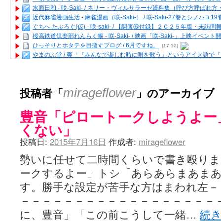
水面日和 - 咲-Saki- / ネリー・ヴィルサラーゼ資料集（呼び方呼ば
近代麻雀漫画生活 - 麻雀漫画（咲-Saki-） / 咲-Saki-27巻とシノハユ
ぐちへ たぶろぐ(仮) - 咲-saki- / 【調査⑥付録】２０２５年版・未訪
桜高鉄道倶楽部れんらく帳 - 咲-Saki- / 映画「咲-Saki-」上映イベン
ひっそりとホタテを目指すブログ / 6月ですね。
(17:10)
やまのふ堂 / 爽「『みんなで楽しむ時に唄を歌う』というアイヌ語で
咲ぱい - 咲-Saki- / 麻雀の卓上を再現するプログラムを公開
(12:58)
俺が読んだSS - 咲-saki- / 末原「小走と同じ大学なんや」爽「へえ！」
とっぽい。 / 咲-Saki- 考察・解説・レビューまとめを更新（Ver.1.1d
投稿者「
」のアーカイブ
mirageflower
咲クラ女子 - 咲-Saki- / 姫松の上重漫ちゃんと演じている伊達朱里紗
咲スファクション☆タウン - 咲-Saki- / 雀魂咲コラボ！ ガチャ＆キャ
豊音「ピロートークしようよー
咲ミダレ - 咲-saki- / MJ第14回咲CUP 咲なま他
(11:53)
はやりの如く☆ - 咲-saki- / 悪いこと【SS】
(06:42)
くない」
麻雀雑記あれこれ - 咲 -Saki- / 咲-Saki-キャラが台湾麻雀を打ったら
投稿日:
2015年7月16日
作成者:
mirageflower
またの名を咲ブログ - 咲-Saki- / 男体化すると聞いての落書き
(13:32)
あっちが変 / あっちが変
(08:31)
勢いに任せて二時間くらいで書き殴りま
BBKN BLOG / トップページ（サイトマップ）
(15:00)
あにてつ！ / 千里山に行ってきました（2017年09月）
(06:14)
ークするよー」トシ「あらあらまあまあ…
さくやこのはな - 咲 -saki- / 末の千里のために(咲さんが和ちゃんを招
す。勝手な設定が苦手な方はまわれ左－
凡人の私 / ステルス坂こと咲-Saki-5巻表紙の舞台を発見しました
(15:35
嶺上開花自摸 / Last day of Summer session 1
(13:01)
－－－－－－－－－－－－－－－－－－
おもちもちもち - 咲-Saki- / ５・８小林先生の日記更新について
に、豊音」「この前こうして一緒…
続
かんむりとかげ - 咲-Saki- / 立先生の更新
(11:32)