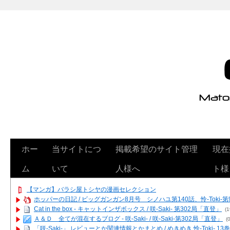
ホー
当サイトにつ
掲載希望のサイト管理
現在
ム
いて
人様へ
ト様
【マンガ】バラシ屋トシヤの漫画セレクション
ホッパーの日記 / ビッグガンガン8月号 シノハユ第140話、怜-Toki-
Cat in the box - キャットインザボックス / 咲-Saki- 第302局「直登」
(1
Ａ＆Ｄ 全てが混在するブログ - 咲-Saki- / 咲-Saki-第302局「直登」
(0
「咲-Saki-」 レビューとか関連情報とかまとめ / めきめき 怜-Toki- 1