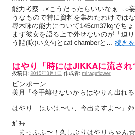
YUKARI / 【宥菫】 ＳＳ更新とお知らせ 【松実宥誕記念ＳＳ】
(13:
アルカ茄子 / 戒能物怪録 キングとはいったい誰なのか？
(15:24)
能力考察→×こうだったらいいなぁ→○
竹ブログ - 咲-Saki- / 【咲-Saki-】ゲームが待ち遠しい件
(05:44)
うなもので特に資料を集めたわけでは
SSSSS(-saki-しゃーぷしゅーとしょーとすとーりー) - 咲-saki-
せのたけくらべ - 咲-Saki- / 咲さんのやり方で就活をやってみよう
尋木咏の能力について145cm37kgで
(03:5
咏-Uta-ブログ編 - 咲-Saki- / 黄色い封筒が届いた(・∀・)
(12:30)
まず彼女を語る上で外せないのが「迫り
チャウチャウちゃうんちゃうん - 咲-Saki- / 吉野の千本桜を見に行きました(2
気分次第。 - 咲-Saki- / シノハユ 第3巻 感想
う謳(咏)い文句とcat chamberと…
続き
(07:42)
あこしず日和！ - 咲-Saki- / 咲-Saki-阿知賀編Blu-rayBOX 購入
(01:00)
ニワカ王者 / 【アニメ記事】咲-Saki- 立先生のコメントを取り上げる
のよーなのよー - 咲-Saki- / 咲十夜 第四夜
(11:00)
はやり「時にはJIKKAに流さ
Yaranakya » 咲-Saki- / 国際最萌リーグは園城寺怜ちゃんに一票を入
おもちがなくてもだいじょうぶ / 咲と照の確執【プリン】
(16:10)
投稿日:
2015年3月1日
作成者:
mirageflower
咲-Saki-の舞台が特定されたら、行くしかないでしょ / ブログを引っ
りりーがーる（仮） / 虎姫 カラオケ編っぽい小ネタ
(10:29)
ピンポーン
洋榎-youka- / お知らせ
(11:19)
美月「今手離せないからはやりん出れる
おっきするー咲ブログ / side-A VS side-B 野球対決
(10:30)
フリテンリーチで流して / 姫松高校についてのいくらかの考察
(09:03)
オレのぞん / 咲さんのお誕生日です （ギリギリ）
(14:58)
はやり「はいは〜い、今出ますよ〜」ﾀｯﾀ
飛鳥の巣 - 咲-Saki- / 咲キャラがギタリストだったら...【風越編】
(15:06
遊び半分 / もうすぐ８月も終わり
(16:03)
咲-Saki-ほんだし / 咲-Saki- 第128局 「涼風」 感想
(11:54)
ｶﾞﾁｬ
咲-Saki-麻雀録 / 台風に強そうな咲キャラ
(05:45)
「まっふふ〜！久しぶりはやりちゃん
君の友達。 / マイ・フェア・レディ
(12:49)