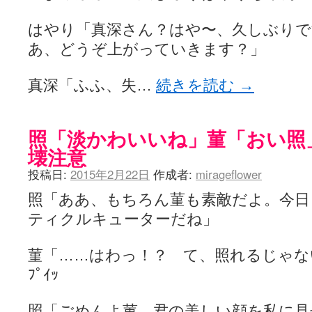
ぽっこぬ / 咲絵ログ2
(15:21)
妄言郷 / 咲-Saki- 第129局「契機」感想
(16:01)
はやり「真深さん？はや〜、久しぶりで
咲-Saki-のてきとう考察 - 咲-Saki- / 記事紹介：書け麻に参加でさ
あ、どうぞ上がっていきます？」
嶺上かいほー - 咲-saki- / (7/1日分)dreamscapeが更新していました
(14:
アニメを見ながらダラダラと就活をする - 咲-saki- / はるたんイェイ(≧∇≦
白い物置 / 咲-Saki- Best Album ～Anthology～を買いました
(00:24)
真深「ふふ、失…
続きを読む
→
らぎこのだらだら日記帳 - 咲 -saki- / 咲アンテナ杯お疲れ様でした(半ギ
考える凡人 / [咲-Saki-]姉帯豊音の能力考察―暦占という仮説―
(04:47)
まいるーむ / よく分かる、有珠山高校！（キャラについてひたすら語る
プンスコ！ 野依日和！ - 咲-Saki- / 小蒔「渚のあわあわダブリィレ
照「淡かわいいね」菫「おい照
Ethanの色々ゆるじゃん不敗神話 - 咲-Saki- / 哲学的に考えてみる園
壊注意
幸咲良し / コメ返しその他
(08:27)
咲の仮blog / 和ちゃん
(12:02)
投稿日:
2015年2月22日
作成者:
mirageflower
もれ日和 / 一ちゃんのフィギュアと聞いたので
(08:30)
読んだらそのままトイレで流して / 【今週の末原ちゃん】咲-Saki- 全
照「ああ、もちろん菫も素敵だよ。今日
世紀末麻雀ブログ-じゃんキチ！ / 【咲-saki-】穏乃の良さを俺が「あ」か
ティクルキューターだね」
すばらな人生 / 全国編終了！ ところで、すばら先輩はどれくらい出
ハッちゃんの四喜和 - 咲-Saki- / 咲-Saki-全国編 第13話 最終回かぁ
音楽と、人生と、 咲-saki-と。 - 咲-Saki- / こっそり休止、こっそり
菫「……はわっ！？ て、照れるじゃな
ぐりーん哩 - 咲-Saki- / ネリー「ネリーはお金が要るの」
(15:00)
ﾌﾟｲｯ
花鳥風月 - 咲-Saki- / やえたんイェイ～
(06:09)
電波天文学 - 咲-Saki- / BOOTH
(15:19)
Powered by livedoor 相互RSS
照「ごめんよ菫、君の美しい顔を私に見