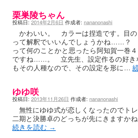
栗巣陵ちゃん
投稿日:
2014年2月6日
作成者:
nananonashi
かわいい。 カラーは捏造です。目の
って解釈でいいんでしょうかね……？
って何のことかと思ったら阿知賀一巻４
ですね……。 立先生、設定作るの好き
もその人種なので、その設定を形に…
ゆゆ咲
投稿日:
2013年11月26日
作成者:
nananonashi
無性にゆゆ式が恋しくなったのでトレ
二期と決勝卓のどっちが先にきますかね
続きを読む
→