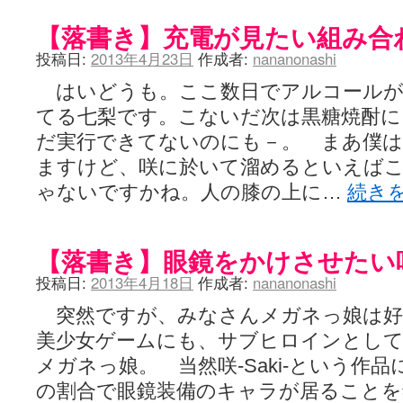
【落書き】充電が見たい組み合
投稿日:
2013年4月23日
作成者:
nananonashi
はいどうも。ここ数日でアルコールが
てる七梨です。こないだ次は黒糖焼酎
だ実行できてないのにも－。 まあ僕
ますけど、咲に於いて溜めるといえばこ
ゃないですかね。人の膝の上に…
続き
【落書き】眼鏡をかけさせたい
投稿日:
2013年4月18日
作成者:
nananonashi
突然ですが、みなさんメガネっ娘は好
美少女ゲームにも、サブヒロインとして
メガネっ娘。 当然咲-Saki-という作
の割合で眼鏡装備のキャラが居ることを