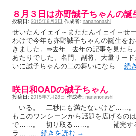
８月３日は亦野誠子ちゃんの誕生日
投稿日:
2015年8月3日
作成者:
nananonashi
せいたんイェイ～またたんイェイ～せ
わけで今年も亦野誠子ちゃんの誕生をお
きました。⇛去年 去年の記事を見たら
あたりでした。名門、副将、大量リード
いに誠子ちゃんの二の舞いになら…
続
咲日和OADの誠子ちゃん
投稿日:
2015年7月28日
作成者:
nananonashi
いる。 二秒にも満たないけど……。
もこのワンシーンから話題を広げるのは
で……。 切り取る……。 補完す
ラ………
続きを読む
→