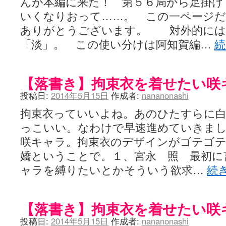
んが本編に来た！ 第５６局から足掛け
いくなりおって……。 この一ページだ
ありがとうございます。 対外的には
「淡」。 この使い分けは阿知賀編…
【落書き】拘束衣を着せたい咲
投稿日:
2014年5月15日
作成者:
nananonashi
拘束衣っていいよね。あのひたすらに
っこいい。なわけで早速進めていきま
咲キャラ。拘束衣のデザインがゴテゴ
嬌ということで。１、宮永 照 最初に
ャラを縛りたいとかそういう欲求…
続
【落書き】拘束衣を着せたい咲
投稿日:
2014年5月15日
作成者:
nananonashi