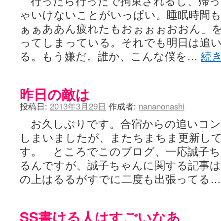
行ったら行ったで拘束されるし、帰っ
ゃいけないことがいっぱい。睡眠時間
ぁぁああん疲れたもおぉぉぉおおん」
ってしまっている。それでも明日は追
る。もう嫌だ。誰か、こんな僕を…
続
昨日の敵は
投稿日:
2013年3月29日
作成者:
nananonashi
お久しぶりです。合宿からの追いコン
しまいましたが、またちまちま更新し
す。 ところでこのブログ、一応誠子
るんですが、誠子ちゃんに関する記事は
の上はるるがすでに二度も出張ってる
SS書ける人はすごいなあ