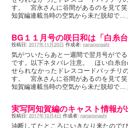
ぽっこぬ / 咲絵ログ2
(15:21)
す。 宮永さんに谷間があるのを見て笑
妄言郷 / 咲-Saki- 第129局「契機」感想
(16:01)
咲-Saki-のてきとう考察 - 咲-Saki- / 記事紹介：書け麻に参加でさ
知賀編連載当時の空気から未だ脱却で…
嶺上かいほー - 咲-saki- / (7/1日分)dreamscapeが更新していました
(14:
アニメを見ながらダラダラと就活をする - 咲-saki- / はるたんイェイ(≧∇≦
白い物置 / 咲-Saki- Best Album ～Anthology～を買いました
(00:24)
BG１１月号の咲日和は「白糸
らぎこのだらだら日記帳 - 咲 -saki- / 咲アンテナ杯お疲れ様でした(半ギ
考える凡人 / [咲-Saki-]姉帯豊音の能力考察―暦占という仮説―
(04:47)
投稿日:
2017年11月20日
作成者:
nananonashi
まいるーむ / よく分かる、有珠山高校！（キャラについてひたすら語る
プンスコ！ 野依日和！ - 咲-Saki- / 小蒔「渚のあわあわダブリィレ
気がついたらあと一週間で翌月号がで
Ethanの色々ゆるじゃん不敗神話 - 咲-Saki- / 哲学的に考えてみる園
です。以下ネタバレ注意。 ほい白糸台
幸咲良し / コメ返しその他
(08:27)
咲の仮blog / 和ちゃん
(12:02)
せられなかったドレスコードバッチリ
もれ日和 / 一ちゃんのフィギュアと聞いたので
(08:30)
す。 宮永さんに谷間があるのを見て笑
読んだらそのままトイレで流して / 【今週の末原ちゃん】咲-Saki- 全
世紀末麻雀ブログ-じゃんキチ！ / 【咲-saki-】穏乃の良さを俺が「あ」か
知賀編連載当時の空気から未だ脱却で…
すばらな人生 / 全国編終了！ ところで、すばら先輩はどれくらい出
ハッちゃんの四喜和 - 咲-Saki- / 咲-Saki-全国編 第13話 最終回かぁ
音楽と、人生と、 咲-saki-と。 - 咲-Saki- / こっそり休止、こっそり
実写阿知賀編のキャスト情報が
ぐりーん哩 - 咲-Saki- / ネリー「ネリーはお金が要るの」
(15:00)
花鳥風月 - 咲-Saki- / やえたんイェイ～
(06:09)
投稿日:
2017年10月4日
作成者:
nananonashi
電波天文学 - 咲-Saki- / BOOTH
(15:19)
油断してたところにいきなり来たので
Powered by livedoor 相互RSS