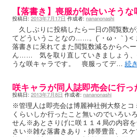
【落書き】喪服が似合いそうな
投稿日:
2013年7月17日
作成者:
nananonashi
久しぶりに投稿したら一日の閲覧数が
てどういうことなの……。(´・ω・｀) 
落書きに呆れてまた閲覧数減るからヘー
ん…… 気を取り直していきましょう、
うな咲キャラです。 喪服ってデ…
続
咲キャラが同人誌即売会に行っ
投稿日:
2013年7月8日
作成者:
nananonashi
※管理人は即売会は博麗神社例大祭とコ
くらいしか行ったこと無いのでいろい
せん※あとさりげに咲１１４局の内容を
さい※雑な落書きあり・姉帯豊音、スケ