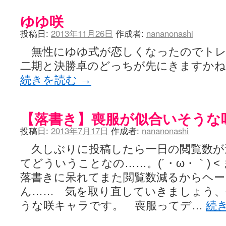
ゆゆ咲
投稿日:
2013年11月26日
作成者:
nananonashi
無性にゆゆ式が恋しくなったのでトレ
二期と決勝卓のどっちが先にきますかね
続きを読む
→
【落書き】喪服が似合いそうな
投稿日:
2013年7月17日
作成者:
nananonashi
久しぶりに投稿したら一日の閲覧数が
てどういうことなの……。(´・ω・｀) 
落書きに呆れてまた閲覧数減るからヘー
ん…… 気を取り直していきましょう、
うな咲キャラです。 喪服ってデ…
続