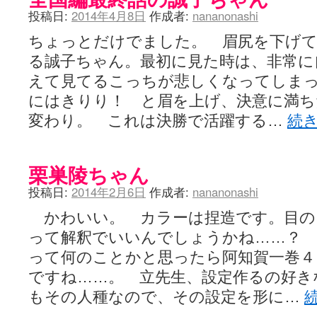
投稿日:
2014年4月8日
作成者:
nananonashi
ちょっとだけでました。 眉尻を下げ
る誠子ちゃん。最初に見た時は、非常に
えて見てるこっちが悲しくなってしま
にはきりり！ と眉を上げ、決意に満ち
変わり。 これは決勝で活躍する…
続
栗巣陵ちゃん
投稿日:
2014年2月6日
作成者:
nananonashi
かわいい。 カラーは捏造です。目の
って解釈でいいんでしょうかね……？
って何のことかと思ったら阿知賀一巻４
ですね……。 立先生、設定作るの好き
もその人種なので、その設定を形に…