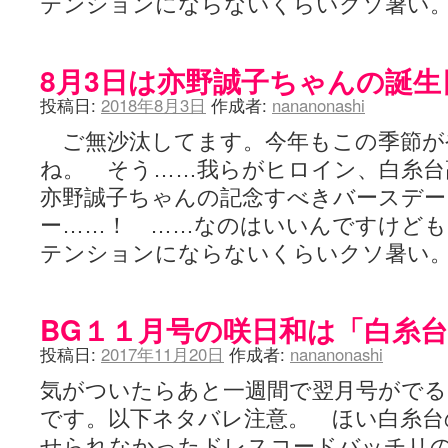
テンションにならないくらいクソ暑い
YUKARI / 【宥菫】 ＳＳ更新とお知らせ 【松実宥誕記念ＳＳ】
(13:
アルカ茄子 / 戒能物怪録 キングとはいったい誰なのか？
(15:24)
竹ブログ - 咲-Saki- / 【咲-Saki-】ゲームが待ち遠しい件
(05:44)
SSSSS(-saki-しゃーぷしゅーとしょーとすとーりー) - 咲-saki-
8月3日は亦野誠子ちゃんの誕生
せのたけくらべ - 咲-Saki- / 咲さんのやり方で就活をやってみよう
(03:5
咏-Uta-ブログ編 - 咲-Saki- / 黄色い封筒が届いた(・∀・)
(12:30)
投稿日:
2018年8月3日
作成者:
nananonashi
チャウチャウちゃうんちゃうん - 咲-Saki- / 吉野の千本桜を見に行きました(2
気分次第。 - 咲-Saki- / シノハユ 第3巻 感想
ご無沙汰してます。今年もこの季節が
(07:42)
あこしず日和！ - 咲-Saki- / 咲-Saki-阿知賀編Blu-rayBOX 購入
(01:00)
ね。 そう……我らがヒロイン、白糸台
ニワカ王者 / 【アニメ記事】咲-Saki- 立先生のコメントを取り上げる
亦野誠子ちゃんの記念すべきバースデー
のよーなのよー - 咲-Saki- / 咲十夜 第四夜
(11:00)
Yaranakya » 咲-Saki- / 国際最萌リーグは園城寺怜ちゃんに一票を入
ー……！ ……なのはいいんですけど
おもちがなくてもだいじょうぶ / 咲と照の確執【プリン】
(16:10)
テンションにならないくらいクソ暑い
咲-Saki-の舞台が特定されたら、行くしかないでしょ / ブログを引っ
りりーがーる（仮） / 虎姫 カラオケ編っぽい小ネタ
(10:29)
洋榎-youka- / お知らせ
(11:19)
おっきするー咲ブログ / side-A VS side-B 野球対決
(10:30)
BG１１月号の咲日和は「白糸
フリテンリーチで流して / 姫松高校についてのいくらかの考察
(09:03)
オレのぞん / 咲さんのお誕生日です （ギリギリ）
(14:58)
投稿日:
2017年11月20日
作成者:
nananonashi
飛鳥の巣 - 咲-Saki- / 咲キャラがギタリストだったら...【風越編】
(15:06
遊び半分 / もうすぐ８月も終わり
(16:03)
気がついたらあと一週間で翌月号がで
咲-Saki-ほんだし / 咲-Saki- 第128局 「涼風」 感想
(11:54)
です。以下ネタバレ注意。 ほい白糸台
咲-Saki-麻雀録 / 台風に強そうな咲キャラ
(05:45)
君の友達。 / マイ・フェア・レディ
せられなかったドレスコードバッチリ
(12:49)