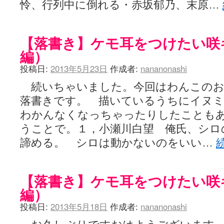
怜、行列中に倒れる・赤坂郁乃、末原…
【落書き】ケモ耳をつけたい咲
編）
投稿日:
2013年5月23日
作成者:
nananonashi
続いちゃいました。今回はわんこのお
落書きです。 描いているうちにイヌ
わかんなくなっちゃったりしたことも
うことで。１，小瀬川白望 俺氏、シロ
諦める。 シロは動かないのをいい…
【落書き】ケモ耳をつけたい咲
編）
投稿日:
2013年5月18日
作成者:
nananonashi