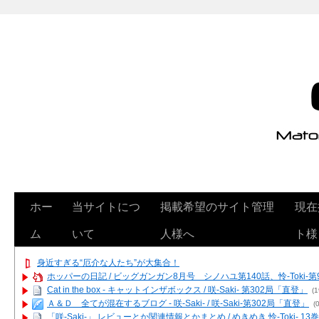
ホー
当サイトにつ
掲載希望のサイト管理
現在
ム
いて
人様へ
ト様
身近すぎる“厄介な人たち”が大集合！
ホッパーの日記 / ビッグガンガン8月号 シノハユ第140話、怜-Toki-
Cat in the box - キャットインザボックス / 咲-Saki- 第302局「直登」
(1
Ａ＆Ｄ 全てが混在するブログ - 咲-Saki- / 咲-Saki-第302局「直登」
(0
「咲-Saki-」 レビューとか関連情報とかまとめ / めきめき 怜-Toki- 1