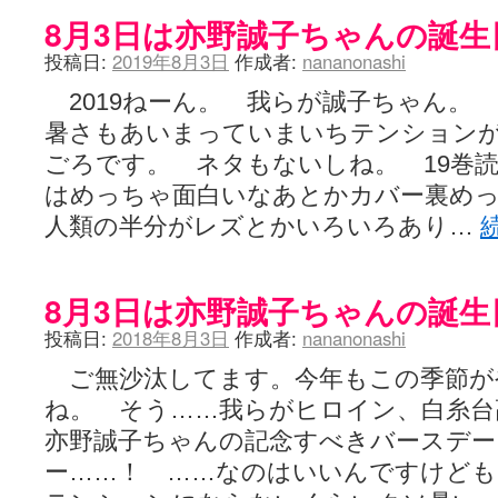
LAT. 39°20' N - 咲-Saki- / 永水航路 3 - 霧島の姫は、深山幽谷
8月3日は亦野誠子ちゃんの誕生日で
エトピリカ!! - 咲-saki- / 咲-Saki-16巻 シノハユ7巻表紙予想
(11:05)
投稿日:
2019年8月3日
作成者:
nananonashi
ニワカSakiファンの部屋 - 咲-Saki- / 咲の実写化について（再）
(15:15)
低姿勢ニワカの麻雀 / マイナーカップリングSS感想
(07:31)
2019ねーん。 我らが誠子ちゃん
Hinamado blog - 咲-Saki- / リハビリテーション
(04:56)
咲ワン・neo[仮] / 私事。
(01:19)
暑さもあいまっていまいちテンション
EL HOLAZO - 咲-Saki- / 吉野から上り方面の帰り道、亀山JCT-四日
ごろです。 ネタもないしね。 19巻読ん
何の変哲もない咲の地名紹介 / 小鍛治さんが通っていた小学校 茨城
咲-Saki-.長野編をにょろんと見てみるブログ - 咲-Saki- / 第143局[応変]
はめっちゃ面白いなあとかカバー裏め
まったり咲SS他ブログ - 咲-Saki- / 照と洋榎のANN第9回
(09:00)
人類の半分がレズとかいろいろあり…
咲-Saki-カツゲン備忘録 / 咲-Saki-154局 【奮起】 マジかー！
(13:30)
百合っぽいぶろぐ - 咲-Saki- / シノハユ the down of age 5巻
(06:32)
あかどる日和 - 咲-saki- / 【今回は考察ではなく】原村和-のどっ
妥当麻雀界ブログ / コミックマーケット８９に参加します
(11:00)
8月3日は亦野誠子ちゃんの誕生
咲-saki-速報 / 一時休止のお知らせ
(08:26)
ふわふわな記憶 / 1
投稿日:
2018年8月3日
作成者:
nananonashi
(16:20)
咲っ考 / 何故咲は大将で、照は先鋒なのか？
(15:20)
ご無沙汰してます。今年もこの季節が
Danas je lep dan. / [咲-Saki-]もしインターハイのルールが鷲巣麻雀
ぴゅーく☆すてっぷ - 咲-Saki- / ブログ終了のお知らせ
(12:51)
ね。 そう……我らがヒロイン、白糸台
What You Mean ? - 咲-Saki- / 第2回清澄エリア聖地巡礼ツアーレポート
亦野誠子ちゃんの記念すべきバースデー
左を向いて » 咲-saki- / 【シノハユ】第26話「一別以来」/咲日和・阿知賀
primary colors / 久誕イエ～～～～～～イ！！！！！！
(10:16)
ー……！ ……なのはいいんですけど
乱れ雪月花 - 咲-Saki- / ブログ終了のお知らせ：今までありがとうご