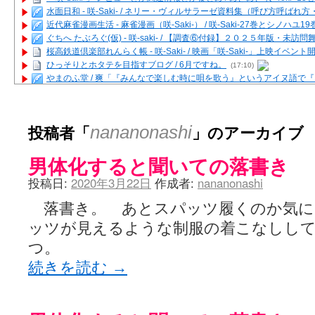
水面日和 - 咲-Saki- / ネリー・ヴィルサラーゼ資料集（呼び方呼ば
近代麻雀漫画生活 - 麻雀漫画（咲-Saki-） / 咲-Saki-27巻とシノハユ
ぐちへ たぶろぐ(仮) - 咲-saki- / 【調査⑥付録】２０２５年版・未訪
桜高鉄道倶楽部れんらく帳 - 咲-Saki- / 映画「咲-Saki-」上映イベン
ひっそりとホタテを目指すブログ / 6月ですね。
(17:10)
やまのふ堂 / 爽「『みんなで楽しむ時に唄を歌う』というアイヌ語で
咲ぱい - 咲-Saki- / 麻雀の卓上を再現するプログラムを公開
(12:58)
俺が読んだSS - 咲-saki- / 末原「小走と同じ大学なんや」爽「へえ！」
とっぽい。 / 咲-Saki- 考察・解説・レビューまとめを更新（Ver.1.1d
投稿者「
」のアーカイブ
nananonashi
咲クラ女子 - 咲-Saki- / 姫松の上重漫ちゃんと演じている伊達朱里紗
咲スファクション☆タウン - 咲-Saki- / 雀魂咲コラボ！ ガチャ＆キャ
男体化すると聞いての落書き
咲ミダレ - 咲-saki- / MJ第14回咲CUP 咲なま他
(11:53)
はやりの如く☆ - 咲-saki- / 悪いこと【SS】
(06:42)
投稿日:
2020年3月22日
作成者:
nananonashi
麻雀雑記あれこれ - 咲 -Saki- / 咲-Saki-キャラが台湾麻雀を打ったら
またの名を咲ブログ - 咲-Saki- / 男体化すると聞いての落書き
(13:32)
落書き。 あとスパッツ履くのか気に
あっちが変 / あっちが変
(08:31)
ッツが見えるような制服の着こなしし
BBKN BLOG / トップページ（サイトマップ）
(15:00)
あにてつ！ / 千里山に行ってきました（2017年09月）
(06:14)
つ。
さくやこのはな - 咲 -saki- / 末の千里のために(咲さんが和ちゃんを招
続きを読む
→
凡人の私 / ステルス坂こと咲-Saki-5巻表紙の舞台を発見しました
(15:35
嶺上開花自摸 / Last day of Summer session 1
(13:01)
おもちもちもち - 咲-Saki- / ５・８小林先生の日記更新について
かんむりとかげ - 咲-Saki- / 立先生の更新
(11:32)