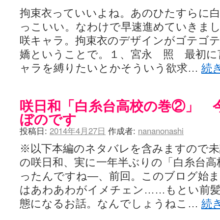
拘束衣っていいよね。あのひたすらに
っこいい。なわけで早速進めていきま
咲キャラ。拘束衣のデザインがゴテゴ
嬌ということで。１、宮永 照 最初に
ャラを縛りたいとかそういう欲求…
続
咲日和「白糸台高校の巻②」 
ぼのです
投稿日:
2014年4月27日
作成者:
nananonashi
※以下本編のネタバレを含みますので未
の咲日和、実に一年半ぶりの「白糸台高
ったんですね―、前回。このブログ始
はあわあわがイメチェン……もとい前
態になるお話。なんでしょうねこ…
続