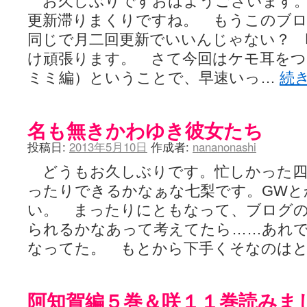
お久しぶりですおはようございます。
更新滞りまくりですね。 もうこのブ
同じで月二回更新でいいんじゃない？
け頑張ります。 さて今回はケモ耳を
ミミ編）ということで、早速いっ…
続
名も無きかわゆき彼女たち
投稿日:
2013年5月10日
作成者:
nananonashi
どうもお久しぶりです。忙しかった四
ったりできるかなぁな七梨です。GWと
い。 まったりにともなって、ブログ
られるかなあって考えてたら……あれ
なってた。 もとから下手くそなのは
阿知賀編５巻＆咲１１巻読みま