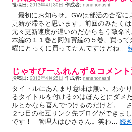
投稿日:
2013年4月30日
作成者:
nananonashi
最初にお知らせ。GWは部活の合宿に
更新が滞ると思います。前回のみたく
元々更新速度が遅いのだからもう致命的
本編の１１巻と阿知賀編の５巻、買って
曜にとっくに買ってたんですけどね…
じゃすびーふれんず＆コメント
投稿日:
2013年4月25日
作成者:
nananonashi
タイトルにあんまり意味は無い。わか
るタイトルを付けるのはほんとにダメ
ルとかなら喜んでつけるのだけど。 
２つ目の相互リンク先ブログができま
です！ 管理人はぴささん。笑わ…
続