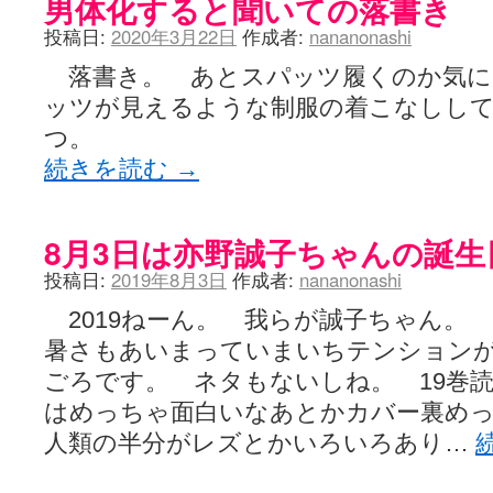
男体化すると聞いての落書き
咲-Saki- | にゅいのって / 咲-Saki-臨時アンテナ
(11:50)
咲-Saki-ブログ！～麻雀下手でも咲が好き～ / ブログ名変更のお知らせ
投稿日:
2020年3月22日
作成者:
nananonashi
嶺上航路 / ドラフト前日なので中日ドラゴンズのドラフト指名を予想
音を奏でて花が咲く - 咲-Saki- / 浩子「…あっ分かった 恐らくそう
落書き。 あとスパッツ履くのか気に
一萬人の麓路() - 咲-Saki- / 咲-Saki- 第193局[竜王] ドラゴンの王と
ッツが見えるような制服の着こなしし
from A to K / [咲-saki-][麻雀ゲーム]【ゲーム】セガのMJシリーズで2
紺フェス - 咲-Saki- / 【越谷SS】とろけそうな日
つ。
(15:31)
ユズポニッキ - 咲-Saki- / ☆ #咲実写 ☆告知☆オンライン上映会☆ 
続きを読む
→
ああ、あの牌？ - 咲-Saki- / シノハユ菰沢中関連(江津・大田)の登場舞
宮守大好き帳 / 告知
(13:04)
麻雀アニメ＆麻雀ゲームあれこれ / 厄介な相手だよ！ あんたは……！！ 
ばるのまーじゃん日和 - 咲-saki- / クリスマス！！そして…
8月3日は亦野誠子ちゃんの誕生日で
(10:28)
咲めも！ / ニワチョコ、尊い。
(04:23)
投稿日:
2019年8月3日
作成者:
nananonashi
ＳＳＳ（咲ＳＳ）感想ブログ / 【SSS】憩 -Kei- 全国編第２２局『流局
ひまじんひまんじ / 読書の秋、と言います故
(08:00)
2019ねーん。 我らが誠子ちゃん
煌-Subara- - 咲-saki- / シノハユ感想
(13:19)
SYNTH 2006 - 咲 -Saki- / 阿知賀編をドヤ顔に着目しながらまたま
暑さもあいまっていまいちテンション
かえんだん - 咲-Saki- / 朱里「そげなこつ私がやっておきますから
ごろです。 ネタもないしね。 19巻読ん
Saki-1 グランプリ ～咲ワン～ / しわが誕生することは老化現象だと
木と木と木 - 咲-saki- / 新道寺の本
(00:00)
はめっちゃ面白いなあとかカバー裏め
ヤンデレ・狂気の百合SSブログ / 【咲-Saki-SS：久咲】そして私
人類の半分がレズとかいろいろあり…
迷子の坊やのみちくさ日記 / 【連載感想】宮永照についてのあれこれ
(
私的素敵ジャンク / [咲-Saki-] 咲-Saki-第168局［端緒］感想
(16:58)
麻雀自由帳 - 咲-Saki- / 咲-Saki-第168局[端緒]感想 照-Teru- 