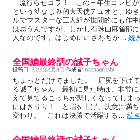
流行らせコラ！ この三年生コンビが
という幼なじみ的大天使デュオと、ゆ
ルでマスターな三人組が世間的にも作中
は思うんですが、しかし有珠山麻雀部に
人なのです。はじめににさわちか…
続
全国編最終話の誠子ちゃん
投稿日:
2014年4月8日
作成者:
nananonashi
ちょっとだけでました。 眉尻を下げ
る誠子ちゃん。最初に見た時は、非常に
えて見てるこっちが悲しくなってしま
にはきりり！ と眉を上げ、決意に満ち
変わり。 これは決勝で活躍する…
続
全国編最終話の誠子ちゃん