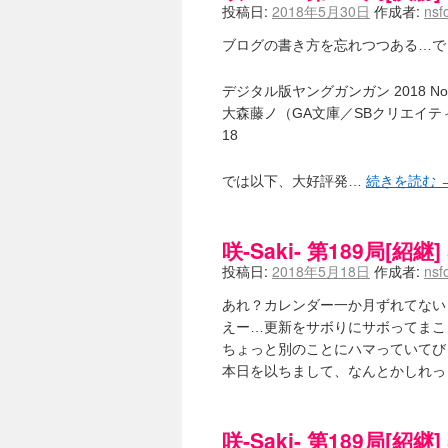
投稿日:
2018年5月30日
作成者:
nsf
ブログの書き方を忘れつつある…で
デジタル版ヤングガンガン 2018 No.11
大森藤ノ（GA文庫／SBクリエイティブ
18
では以下、大好評発…
続きを読む
咲-Saki- 第189局[紹継
投稿日:
2018年5月18日
作成者:
nsf
あれ？カレンダー一か月ずれてない
えー…更新をサボりにサボってまこ
ちょっと別のことにハマっていてび
本日を以ちまして、なんとかしれ
咲-Saki- 第189局[紹継