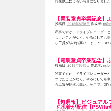
想像以上にえろい写真になりました
嶺上航路 / ドラフト前日なので中
音を奏でて花が咲く - 咲-Saki- 
一萬人の麓路() - 咲-Saki- / 咲-S
from A to K / [咲-saki-][
【電装童貞卒業記念】
紺フェス - 咲-Saki- / 【越谷SS】
投稿日:
2018年8月5日
作成者:
nsfo
ユズポニッキ - 咲-Saki- / ☆ 
ああ、あの牌？ - 咲-Saki- / シ
私事ですが、ドライブレコーダーと
宮守大好き帳 / 告知
(13:04)
つけたことがなく、やるにしても車
麻雀アニメ＆麻雀ゲームあれこれ / 厄
ら工賃が結構お高い。そこで…DI
ばるのまーじゃん日和 - 咲-saki- 
咲めも！ / ニワチョコ、尊い。
(04:23
ＳＳＳ（咲ＳＳ）感想ブログ / 【SSS
ひまじんひまんじ / 読書の秋、と言
【電装童貞卒業記念】
煌-Subara- - 咲-saki- / シノハユ感想
投稿日:
2018年8月5日
作成者:
nsfo
SYNTH 2006 - 咲 -Saki- 
かえんだん - 咲-Saki- / 朱
私事ですが、ドライブレコーダーと
Saki-1 グランプリ ～咲ワン～ 
つけたことがなく、やるにしても車
木と木と木 - 咲-saki- / 新道寺の本
(00
ら工賃が結構お高い。そこで…DI
ヤンデレ・狂気の百合SSブログ / 【
迷子の坊やのみちくさ日記 / 【連
私的素敵ジャンク / [咲-Saki-] 咲-S
【超遲報】ビジュアル
麻雀自由帳 - 咲-Saki- / 咲-Sak
ド水着が配信【PSVita
LAT. 39°20' N - 咲-Saki- 
エトピリカ!! - 咲-saki- / 咲-Sak