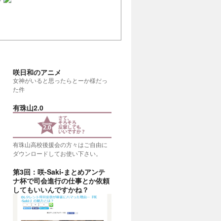
咲日和のアニメ
女神がいると思ったらとーか様だっ
た件
有珠山2.0
有珠山高校後援会の方々はご自由に
ダウンロードしてお使い下さい。
第3回：咲-Saki-まとめアンテ
ナ杯で司会進行の仕事とか依頼
考える
(20:00)
してもいいんですかね？