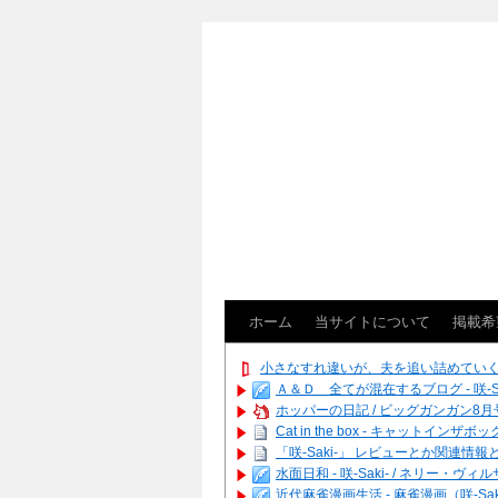
ホーム
当サイトについて
掲載希
小さなすれ違いが、夫を追い詰めてい
Ａ＆Ｄ 全てが混在するブログ - 咲-Saki
ホッパーの日記 / ビッグガンガン8月号
Cat in the box - キャットインザボッ
「咲-Saki-」 レビューとか関連情報とか
水面日和 - 咲-Saki- / ネリ
近代麻雀漫画生活 - 麻雀漫画（咲-Saki