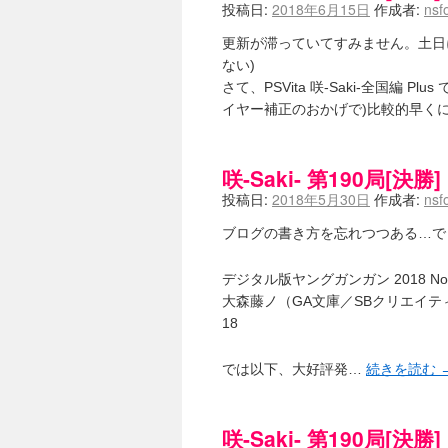
投稿日:
2018年6月15日
作成者:
nsf
更新が滞っていてすみません。土日に
ない)
さて、PSVita 咲-Saki-全国編
イヤー補正のおかげで)比較的早く
咲-Saki- 第190局[決勝]
投稿日:
2018年5月30日
作成者:
nsf
ブログの書き方を忘れつつある…で
デジタル版ヤングガンガン 2018 No.11
大森藤ノ（GA文庫／SBクリエイティブ
18
では以下、大好評発…
続きを読む
咲-Saki- 第190局[決勝]