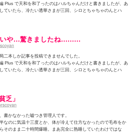
-】ゲームが待ち遠しい件
(05:44)
i-全国編 Plus で天和を和了ったのはハルちゃんだけと書きましたが、あ
ょーとすとーりー) - 咲-saki- / 豊音「ピロートークしようよー」白望「ダル……くない
していたら、冷たい透華さまが三回、シロとちゃちゃのんとハ
さんのやり方で就活をやってみよう
(03:51)
色い封筒が届いた(・∀・)
(12:30)
i- / 吉野の千本桜を見に行きました(2015/04/05)
(10:51)
巻 感想
(07:42)
神速] いや…驚きましたね………
-阿知賀編Blu-rayBOX 購入
(01:00)
ki- 立先生のコメントを取り上げる
(09:00)
rscoyan
第四夜
(11:00)
国際最萌リーグは園城寺怜ちゃんに一票を入れました
(12:56)
局二本しか記事を投稿できませんでした。
と照の確執【プリン】
(16:10)
i-全国編 Plus で天和を和了ったのはハルちゃんだけと書きましたが、あ
くしかないでしょ / ブログを引っ越ししました
(13:18)
していたら、冷たい透華さまが三回、シロとちゃちゃのんとハ
ケ編っぽい小ネタ
(10:29)
 side-B 野球対決
(10:30)
についてのいくらかの考察
(09:03)
用貧乏」
 （ギリギリ）
(14:58)
ギタリストだったら...【風越編】
(15:06)
orscoyan
:03)
8局 「涼風」 感想
(11:54)
、書かなかった嘘つき管理人です。
キャラ
(05:45)
半なのに気温十三度とか、体が冷えて仕方なかったので毛布をか
12:49)
らそのまま二十時間爆睡。まあ完全に熟睡していたわけではな
感想
(16:01)