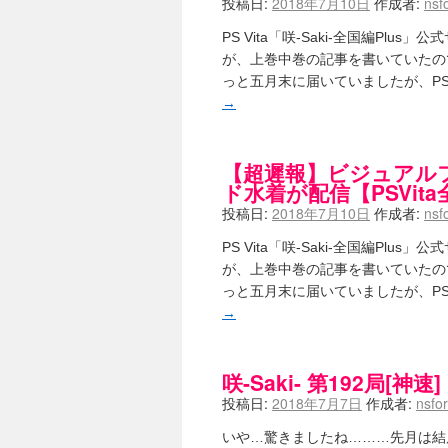
投稿日:
2018年7月10日
作成者:
nsf
ニワカSakiファンの部屋 - 咲-Saki
低姿勢ニワカの麻雀 / マイナーカッ
PS Vita「咲-Saki-全国編Plu
Hinamado blog - 咲-Saki- / リ
が、上巻中巻の記事を書いていたの
咲ワン・neo[仮] / 私事。
(01:19)
っと五月末に届いていましたが、PSスト
EL HOLAZO - 咲-Saki- / 
→
何の変哲もない咲の地名紹介 / 小
咲-Saki-.長野編をにょろんと見てみるブログ
まったり咲SS他ブログ - 咲-Saki- /
【超遲報】ビジュアル
咲-Saki-カツゲン備忘録 / 咲-Saki
ド水着が配信【PSVita
百合っぽいぶろぐ - 咲-Saki- / シノハユ 
あかどる日和 - 咲-saki- / 
投稿日:
2018年7月10日
作成者:
nsf
妥当麻雀界ブログ / コミックマーケ
咲-saki-速報 / 一時休止のお知らせ
(0
PS Vita「咲-Saki-全国編Plu
ふわふわな記憶 / 1
(16:20)
が、上巻中巻の記事を書いていたの
咲っ考 / 何故咲は大将で、照は先鋒
っと五月末に届いていましたが、PSスト
Danas je lep dan. / [咲-S
→
ぴゅーく☆すてっぷ - 咲-Saki- /
What You Mean ? - 咲-Saki
左を向いて » 咲-saki- / 【シノハ
咲-Saki- 第192局[
primary colors / 久誕イエ～～
乱れ雪月花 - 咲-Saki- / ブロ
投稿日:
2018年7月7日
作成者:
nsfo
YUKARI / 【宥菫】 ＳＳ更新と
アルカ茄子 / 戒能物怪録 キングと
いや…驚きましたね………先月は結