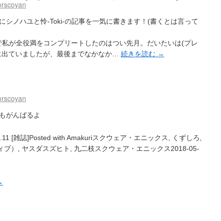
orscoyan
シノハユと怜-Toki-の記事を一気に書きます！(書くとは言って
 Plus で私が全役満をコンプリートしたのはつい先月。だいたいは(プレ
に出ていましたが、最後までなかなか…
続きを読む
→
orscoyan
もがんばるよ
 [雑誌]Posted with Amakuriスクウェア・エニックス, くずしろ,
）, ヤスダスズヒト, 九二枝スクウェア・エニックス2018-05-
→