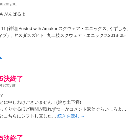
orscoyan
もがんばるよ
 [雑誌]Posted with Amakuriスクウェア・エニックス, くずしろ,
）, ヤスダスズヒト, 九二枝スクウェア・エニックス2018-05-
→
] 5決終了
orscoyan
？
とに申しわけございません！(焼き土下寝)
っくりするほど時間が取れずつーかコメント返信ぐらいしろよ…
っとこちらにシフトし直した…
続きを読む
→
] 5決終了