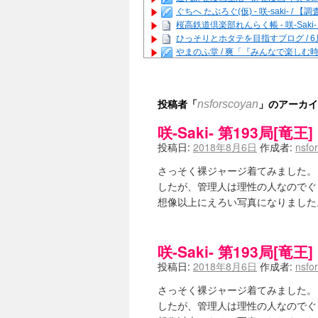
ぐちへ たぶろぐ(仮) - 咲-saki-
桜高鉄道倶楽部れんらく帳 - 咲-Saki
ひっそりとホタテを目指すブログ / 
やまのふ堂 / 爽「『みんなで楽し
咲ぱい - 咲-Saki- / 麻雀の卓上
俺が読んだSS - 咲-saki- / 末
とっぽい。 / 咲-Saki- 考察・解説
投稿者「
」のアーカイ
nsforscoyan
咲クラ女子 - 咲-Saki- / 姫松
咲スファクション☆タウン - 咲-Sak
咲-Saki- 第193局
咲ミダレ - 咲-saki- / MJ第14回咲C
投稿日:
2018年8月6日
作成者:
nsfo
はやりの如く☆ - 咲-saki- / 悪いこと
麻雀雑記あれこれ - 咲 -Saki- / 
さっそく裸ジャージ着てみました。
またの名を咲ブログ - 咲-Saki- /
したが、管理人は理性の人なのでぐ
あっちが変 / あっちが変
(08:31)
BBKN BLOG / トップページ（サイ
想像以上にえろい写真になりました
あにてつ！ / 千里山に行ってきました
さくやこのはな - 咲 -saki- / 
凡人の私 / ステルス坂こと咲-Saki
咲-Saki- 第193局
嶺上開花自摸 / Last day of Summer se
投稿日:
2018年8月6日
作成者:
nsfo
おもちもちもち - 咲-Saki- /
かんむりとかげ - 咲-Saki- / 立先生
さっそく裸ジャージ着てみました。
咲-Saki- | にゅいのって / 咲-Saki
したが、管理人は理性の人なのでぐ
咲-Saki-ブログ！～麻雀下手でも咲