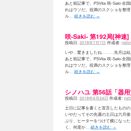
竹ブログ - 咲-Saki- / 【咲-Saki
あと前記事で、PSVita 咲-Sak
SSSSS(-saki-しゃーぷしゅーとし
れはウソだ。役満のスクショを整理
せのたけくらべ - 咲-Saki- / 咲
ル…
続きを読む
→
咏-Uta-ブログ編 - 咲-Saki- / 黄
チャウチャウちゃうんちゃうん - 咲-Sak
気分次第。 - 咲-Saki- / シノハユ 第3
咲-Saki- 第192局[
あこしず日和！ - 咲-Saki- / 咲-Saki
ニワカ王者 / 【アニメ記事】咲-Sa
投稿日:
2018年7月7日
作成者:
nsfo
のよーなのよー - 咲-Saki- / 咲十夜 
Yaranakya » 咲-Saki- / 
いや…驚きましたね………先月は結
おもちがなくてもだいじょうぶ / 咲
あと前記事で、PSVita 咲-Sak
咲-Saki-の舞台が特定されたら、行
れはウソだ。役満のスクショを整理
りりーがーる（仮） / 虎姫 カラオ
ル…
続きを読む
→
洋榎-youka- / お知らせ
(11:19)
おっきするー咲ブログ / side-A VS
フリテンリーチで流して / 姫松高校
シノハユ 第56話「器
オレのぞん / 咲さんのお誕生日です
飛鳥の巣 - 咲-Saki- / 咲キャラが
投稿日:
2018年6月24日
作成者:
nsf
遊び半分 / もうすぐ８月も終わり
(16
咲-Saki-ほんだし / 咲-Saki- 第12
土日に記事を書くと宣言したものの
咲-Saki-麻雀録 / 台風に強そうな咲
いやだってその先週の土日は六月後
君の友達。 / マイ・フェア・レディ
(
ぶり、ヒーターをつけて横になった
ぽっこぬ / 咲絵ログ2
(15:21)
く、何度か…
続きを読む
→
妄言郷 / 咲-Saki- 第129局「契機」