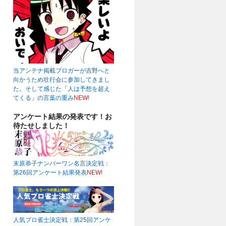
当アンテナ掲載ブロガーが吉野へと
向かうため壮行会に参加してきまし
た。そして感じた「人は予想を超え
てくる」の言葉の重み
NEW!
アンケート結果の発表です！お
待たせしました！
末原恭子ナンバーワン名言決定戦：
第26回アンケート結果発表
NEW!
人気プロ雀士決定戦：第25回アンケ