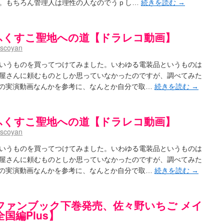
。もちろん管理人は理性の人なのでうｐし…
続きを読む
→
日ドラゴンズのドラフト指名を予想してみる ～後～
(02:52)
/ 浩子「…あっ分かった 恐らくそういうことか」
(12:40)
aki- 第193局[竜王] ドラゴンの王とパクリの女王
(15:12)
麻雀ゲーム]【ゲーム】セガのMJシリーズで2年ぶりの夏の咲-Saki-CUP開催！
(04:30)
ふくすこ聖地への道【ドラレコ動画】
とろけそうな日
(15:31)
rscoyan
#咲実写 ☆告知☆オンライン上映会☆ 阿知賀編☆７月21日(土)ドラマ特別編18時20分～映画
ノハユ菰沢中関連(江津・大田)の登場舞台まとめ
(15:00)
いうものを買ってつけてみました。いわゆる電装品というものは
屋さんに頼むものとしか思っていなかったのですが、調べてみた
介な相手だよ！ あんたは……！！ ／ 咲-Saki- 第186局「無我」感想
(00:05)
Y の実演動画なんかを参考に、なんとか自分で取…
続きを読む
→
/ クリスマス！！そして…
(10:28)
)
】憩 -Kei- 全国編第２２局『流局』
(04:40)
います故
ふくすこ聖地への道【ドラレコ動画】
(08:00)
(13:19)
rscoyan
/ 阿知賀編をドヤ顔に着目しながらまたまた読み返しました
(13:55)
里「そげなこつ私がやっておきますから！」煌「それには及びません！」
(15:00)
いうものを買ってつけてみました。いわゆる電装品というものは
/ しわが誕生することは老化現象だと言えます…。
(00:00)
屋さんに頼むものとしか思っていなかったのですが、調べてみた
:00)
Y の実演動画なんかを参考に、なんとか自分で取…
続きを読む
→
咲-Saki-SS：久咲】そして私たちは、空へ、空へ【絶望】【後編】
(08:07)
載感想】宮永照についてのあれこれ
(18:12)
aki-第168局［端緒］感想
(16:58)
ファンブック下巻発売、佐々野いちご メイ
i-第168局[端緒]感想 照-Teru- 追憶編第1局［照菫］（なんだそれ
(03:05)
全国編Plus】
/ 永水航路 3 - 霧島の姫は、深山幽谷の頂で天逆鉾の夢を見るだろう -
(15:03)
i-16巻 シノハユ7巻表紙予想
(11:05)