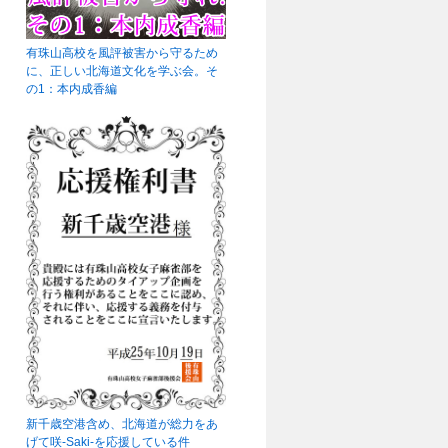
有珠山高校を風評被害から守るため
に、正しい北海道文化を学ぶ会。そ
の1：本内成香編
新千歳空港含め、北海道が総力をあ
げて咲-Saki-を応援している件