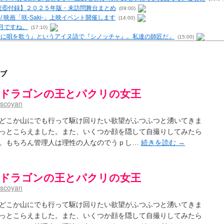
 / 【調査⑥付録】２０２５年版・未訪問舞台まとめ
(09:00)
- / 映画「咲-Saki-」上映イベント開催します
(14:00)
6月ですね。
(17:10)
む時に唄を歌う』というアイヌ語で『シノッチャ』。私達の師匠だ」
(15:00)
を再現するプログラムを公開
(12:58)
原「小走と同じ大学なんや」爽「へえ！」
(13:15)
・レビューまとめを更新（Ver.1.1d）
(10:29)
ブ
の上重漫ちゃんと演じている伊達朱里紗さんの共通点
(05:29)
i- / 雀魂咲コラボ！ ガチャ＆キャラ雑感
(15:48)
[竜王] ドラゴンの王とパクリの女王
UP 咲なま他
(11:53)
rscoyan
【SS】
(06:42)
咲-Saki-キャラが台湾麻雀を打ったらどうなるのか
(13:30)
どこか山にでも行って駆け回りたい欲望がふつふつと湧いてきま
 男体化すると聞いての落書き
(13:32)
っとこらえました。また、いくつか顔を隠して自撮りしてみたら
トマップ）
。もちろん管理人は理性の人なのでうｐし…
続きを読む
→
(15:00)
（2017年09月）
(06:14)
末の千里のために(咲さんが和ちゃんを招待するだけの話)
(05:30)
-5巻表紙の舞台を発見しました
(15:35)
[竜王] ドラゴンの王とパクリの女王
ssion 1
(13:01)
rscoyan
 ５・８小林先生の日記更新について考えてみる その１～否定的意見の発露を4つに分けて
の更新
(11:32)
どこか山にでも行って駆け回りたい欲望がふつふつと湧いてきま
-臨時アンテナ
(11:50)
っとこらえました。また、いくつか顔を隠して自撮りしてみたら
が好き～ / ブログ名変更のお知らせ
(03:10)