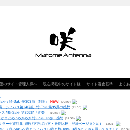
望のサイト管理人様へ
現在掲載中のサイト様
サイト審査基準
よくあ
く
- / 咲-Saki-第303局「制圧」
NEW!
(09:00)
 シノハユ第140話、怜-Toki-第95局の感想
(11:56)
クス / 咲-Saki- 第302局「直登」
(19:59)
まとめ / めきめき 怜-Toki- 13巻 感想
(09:50)
ー・ヴィルサラーゼ資料集（呼び方呼ばれ方・身長比較・登場ページまとめ）
(13:31)
-） / 咲-Saki-27巻とシノハユ19巻と怜-Toki-13巻をたくさん買ってきました
(05:54