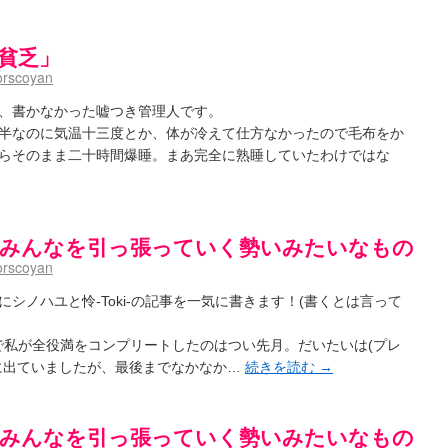
aki- / 記事紹介：書け麻に参加でさっそく負けましたｗ
(13:21)
)dreamscapeが更新していました
(14:10)
用貧乏」
-saki- / はるたんイェイ(≧∇≦)/他
(07:33)
～Anthology～を買いました
(00:24)
orscoyan
- / 咲アンテナ杯お疲れ様でした(半ギレ)
(14:18)
音の能力考察―暦占という仮説―
(04:47)
、書かなかった嘘つき管理人です。
高校！（キャラについてひたすら語る）
(15:11)
半なのに気温十三度とか、体が冷えて仕方なかったので毛布をか
- / 小蒔「渚のあわあわダブリィレイディオ？」 淡「第三回・後編！」
(16:23)
らそのまま二十時間爆睡。まあ完全に熟睡していたわけではな
-Saki- / 哲学的に考えてみる園城寺怜さんの能力
(12:25)
聞いたので
(08:30)
[天和] みんなを引っ張っていく勢いみたいなもの
今週の末原ちゃん】咲-Saki- 全国編 第13局
(03:30)
-saki-】穏乃の良さを俺が「あ」から順に解説していくッ！ ver.2014
(16:50)
orscoyan
ころで、すばら先輩はどれくらい出たの？
(21:22)
咲-Saki-全国編 第13話 最終回かぁ～
(12:55)
シノハユと怜-Toki-の記事を一気に書きます！(書くとは言って
-Saki- / こっそり休止、こっそり再開
(13:55)
「ネリーはお金が要るの」
(15:00)
 Plus で私が全役満をコンプリートしたのはつい先月。だいたいは(プレ
～
(06:09)
に出ていましたが、最後までなかなか…
続きを読む
→
)
[天和] みんなを引っ張っていく勢いみたいなもの