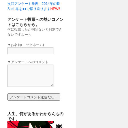
次回アンケート発表：2014年の咲-
」
(16:00)
Saki-界を●●で振り返ります
NEW!!
アンケート投票への熱いコメン
トはこちらから。
何に投票したか明記ないと判別でき
ないですよーぅ
▼お名前(ニックネーム)
▼アンケートへのコメント
人生、何があるかわからんもの
です。