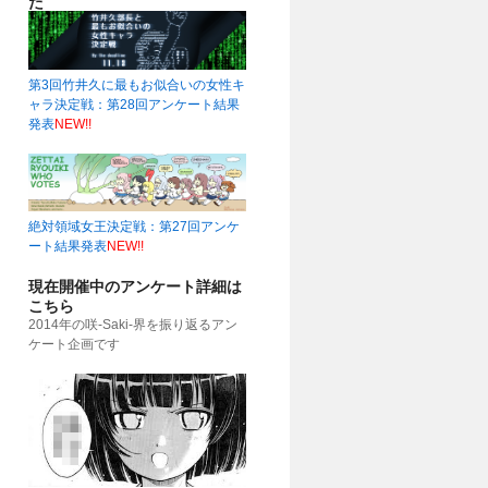
た
第3回竹井久に最もお似合いの女性キ
ャラ決定戦：第28回アンケート結果
発表
NEW!!
51)
絶対領域女王決定戦：第27回アンケ
ート結果発表
NEW!!
現在開催中のアンケート詳細は
こちら
2014年の咲-Saki-界を振り返るアン
ケート企画です