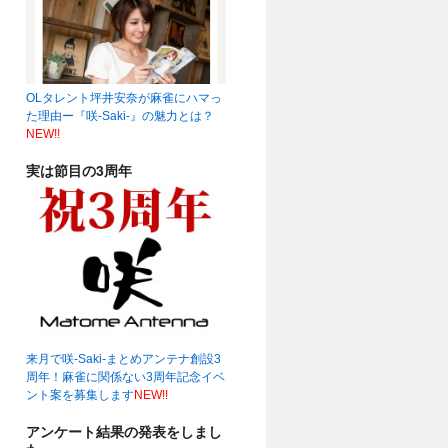
OLタレント坪井安奈が麻雀にハマっ
19時～☆
(04:22)
た理由ー『咲-Saki-』の魅力とは？
NEW!!
実は節目の3周年
来月で咲-Saki-まとめアンテナ創設3
周年！麻雀に関係ない3周年記念イベ
ント案を募集します
NEW!!
アンケート結果の発表をしまし