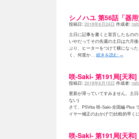
咲-Saki-のてきとう考察 - 咲-S
嶺上かいほー - 咲-saki- / (7/1日分
シノハユ 第56話「器
アニメを見ながらダラダラと就活をする - 咲
白い物置 / 咲-Saki- Best Album 
投稿日:
2018年6月24日
作成者:
nsf
らぎこのだらだら日記帳 - 咲 -saki
考える凡人 / [咲-Saki-]姉帯豊
土日に記事を書くと宣言したものの
まいるーむ / よく分かる、有珠山
いやだってその先週の土日は六月後
プンスコ！ 野依日和！ - 咲-Saki
ぶり、ヒーターをつけて横になった
Ethanの色々ゆるじゃん不敗神話 - 咲
く、何度か…
続きを読む
→
幸咲良し / コメ返しその他
(08:27)
咲の仮blog / 和ちゃん
(12:02)
もれ日和 / 一ちゃんのフィギュアと
咲-Saki- 第191局
読んだらそのままトイレで流して / 【
世紀末麻雀ブログ-じゃんキチ！ / 【咲
投稿日:
2018年6月15日
作成者:
nsf
すばらな人生 / 全国編終了！ と
ハッちゃんの四喜和 - 咲-Saki- / 
更新が滞っていてすみません。土日に
音楽と、人生と、 咲-saki-と。 - 咲
ない)
ぐりーん哩 - 咲-Saki- / ネリー
さて、PSVita 咲-Saki-全国編
花鳥風月 - 咲-Saki- / やえたんイェイ
イヤー補正のおかげで)比較的早く
電波天文学 - 咲-Saki- / BOOTH
(15:19
Powered by livedoor 相互RSS
咲-Saki- 第191局