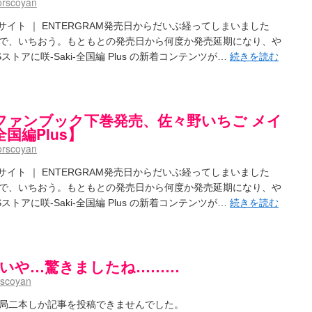
orscoyan
- / 咲の実写化について（再）
(15:15)
プリングSS感想
(07:31)
s」公式サイト ｜ ENTERGRAM発売日からだいぶ経ってしまいました
ハビリテーション
(04:56)
で、いちおう。もともとの発売日から何度か発売延期になり、や
アに咲-Saki-全国編 Plus の新着コンテンツが…
続きを読む
吉野から上り方面の帰り道、亀山JCT-四日市IC間の渋滞回避法
(14:34)
鍛治さんが通っていた小学校 茨城・舟塚山小学校
(02:52)
 - 咲-Saki- / 第143局[応変]～第154局[奮起]
(20:33)
 照と洋榎のANN第9回
(09:00)
ファンブック下巻発売、佐々野いちご メイ
-154局 【奮起】 マジかー！
(13:30)
全国編Plus】
the down of age 5巻
(06:32)
【今回は考察ではなく】原村和-のどっち-の魅力について語ってみるよ！【愛を体現する】
(05:
orscoyan
ット８９に参加します
(11:00)
8:26)
s」公式サイト ｜ ENTERGRAM発売日からだいぶ経ってしまいました
で、いちおう。もともとの発売日から何度か発売延期になり、や
なのか？
(15:20)
アに咲-Saki-全国編 Plus の新着コンテンツが…
続きを読む
aki-]もしインターハイのルールが鷲巣麻雀だったら
(09:55)
 ブログ終了のお知らせ
(12:51)
- / 第2回清澄エリア聖地巡礼ツアーレポート
(11:53)
ユ】第26話「一別以来」/咲日和・阿知賀の巻（６） / 立-Ritz-（３）
(09:00)
神速] いや…驚きましたね………
～～～～イ！！！！！！
(10:16)
グ終了のお知らせ：今までありがとうございました
(15:30)
rscoyan
お知らせ 【松実宥誕記念ＳＳ】
(13:35)
はいったい誰なのか？
(15:24)
局二本しか記事を投稿できませんでした。