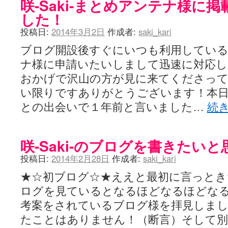
咲-Saki-まとめアンテナ様に
した！
投稿日:
2014年3月2日
作成者:
saki_kari
ブログ開設後すぐにいつも利用している咲-
ナ様に申請いたいしまして迅速に対応
おかげで沢山の方が見に来てくださっ
い限りですありがとうございます！本日は昨
との出会いで１年前と言いました…
続
咲-Saki-のブログを書きたい
投稿日:
2014年2月28日
作成者:
saki_kari
★☆初ブログ☆★ええと最初に言っときたい
ログを見ているとなるほどなるほどなる
考案をされているブログ様を拝見しま
たことはありません！（断言）そして