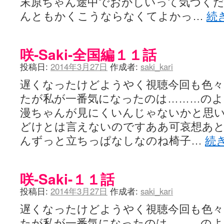
末原ちゃん途中でおかしいって気づく
YUKARI / 【宥菫】 ＳＳ更新とお知らせ 【松実宥誕記念ＳＳ】
(13:
アルカ茄子 / 戒能物怪録 キングとはいったい誰なのか？
(15:24)
んともかくこうならなくてよかっ…
続
竹ブログ - 咲-Saki- / 【咲-Saki-】ゲームが待ち遠しい件
(05:44)
SSSSS(-saki-しゃーぷしゅーとしょーとすとーりー) - 咲-saki-
せのたけくらべ - 咲-Saki- / 咲さんのやり方で就活をやってみよう
(03:5
咲-Saki-全国編１１話
咏-Uta-ブログ編 - 咲-Saki- / 黄色い封筒が届いた(・∀・)
(12:30)
チャウチャウちゃうんちゃうん - 咲-Saki- / 吉野の千本桜を見に行きました(2
投稿日:
2014年3月27日
作成者:
saki_kari
気分次第。 - 咲-Saki- / シノハユ 第3巻 感想
(07:42)
あこしず日和！ - 咲-Saki- / 咲-Saki-阿知賀編Blu-rayBOX 購入
(01:00)
遅くなったけどようやく視聴今回も色
ニワカ王者 / 【アニメ記事】咲-Saki- 立先生のコメントを取り上げる
たが私が一番気になったのは………のよ
のよーなのよー - 咲-Saki- / 咲十夜 第四夜
(11:00)
Yaranakya » 咲-Saki- / 国際最萌リーグは園城寺怜ちゃんに一票を入
漫ちゃんが見にくいんじゃないかと思
おもちがなくてもだいじょうぶ / 咲と照の確執【プリン】
(16:10)
どけとは言えないのですああ可哀想あ
咲-Saki-の舞台が特定されたら、行くしかないでしょ / ブログを引っ
りりーがーる（仮） / 虎姫 カラオケ編っぽい小ネタ
(10:29)
んずっと立ちっぱなしなのね椅子…
続
洋榎-youka- / お知らせ
(11:19)
おっきするー咲ブログ / side-A VS side-B 野球対決
(10:30)
フリテンリーチで流して / 姫松高校についてのいくらかの考察
(09:03)
咲-Saki-１１話
オレのぞん / 咲さんのお誕生日です （ギリギリ）
(14:58)
飛鳥の巣 - 咲-Saki- / 咲キャラがギタリストだったら...【風越編】
(15:06
投稿日:
2014年3月27日
作成者:
saki_kari
遊び半分 / もうすぐ８月も終わり
(16:03)
咲-Saki-ほんだし / 咲-Saki- 第128局 「涼風」 感想
(11:54)
遅くなったけどようやく視聴今回も色
咲-Saki-麻雀録 / 台風に強そうな咲キャラ
(05:45)
君の友達。 / マイ・フェア・レディ
たが私が一番気になったのは………のよ
(12:49)