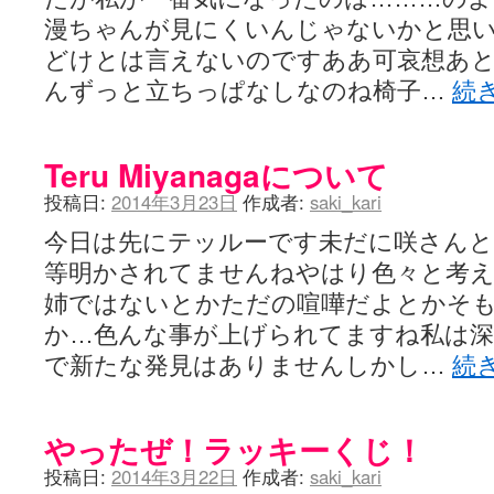
ぽっこぬ / 咲絵ログ2
(15:21)
漫ちゃんが見にくいんじゃないかと思
妄言郷 / 咲-Saki- 第129局「契機」感想
(16:01)
咲-Saki-のてきとう考察 - 咲-Saki- / 記事紹介：書け麻に参加でさ
どけとは言えないのですああ可哀想あ
嶺上かいほー - 咲-saki- / (7/1日分)dreamscapeが更新していました
(14:
んずっと立ちっぱなしなのね椅子…
続
アニメを見ながらダラダラと就活をする - 咲-saki- / はるたんイェイ(≧∇≦
白い物置 / 咲-Saki- Best Album ～Anthology～を買いました
(00:24)
らぎこのだらだら日記帳 - 咲 -saki- / 咲アンテナ杯お疲れ様でした(半ギ
考える凡人 / [咲-Saki-]姉帯豊音の能力考察―暦占という仮説―
Teru Miyanagaについて
(04:47)
まいるーむ / よく分かる、有珠山高校！（キャラについてひたすら語る
投稿日:
2014年3月23日
作成者:
saki_kari
プンスコ！ 野依日和！ - 咲-Saki- / 小蒔「渚のあわあわダブリィレ
Ethanの色々ゆるじゃん不敗神話 - 咲-Saki- / 哲学的に考えてみる園
今日は先にテッルーです未だに咲さんと
幸咲良し / コメ返しその他
(08:27)
咲の仮blog / 和ちゃん
(12:02)
等明かされてませんねやはり色々と考
もれ日和 / 一ちゃんのフィギュアと聞いたので
(08:30)
姉ではないとかただの喧嘩だよとかそ
読んだらそのままトイレで流して / 【今週の末原ちゃん】咲-Saki- 全
世紀末麻雀ブログ-じゃんキチ！ / 【咲-saki-】穏乃の良さを俺が「あ」か
か…色んな事が上げられてますね私は
すばらな人生 / 全国編終了！ ところで、すばら先輩はどれくらい出
で新たな発見はありませんしかし…
続
ハッちゃんの四喜和 - 咲-Saki- / 咲-Saki-全国編 第13話 最終回かぁ
音楽と、人生と、 咲-saki-と。 - 咲-Saki- / こっそり休止、こっそり
ぐりーん哩 - 咲-Saki- / ネリー「ネリーはお金が要るの」
(15:00)
花鳥風月 - 咲-Saki- / やえたんイェイ～
(06:09)
やったぜ！ラッキーくじ！
電波天文学 - 咲-Saki- / BOOTH
(15:19)
投稿日:
2014年3月22日
作成者:
saki_kari
Powered by livedoor 相互RSS