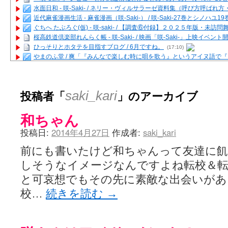
水面日和 - 咲-Saki- / ネリー・ヴィルサラーゼ資料集（呼び方呼ば
近代麻雀漫画生活 - 麻雀漫画（咲-Saki-） / 咲-Saki-27巻とシノハユ
ぐちへ たぶろぐ(仮) - 咲-saki- / 【調査⑥付録】２０２５年版・未訪
桜高鉄道倶楽部れんらく帳 - 咲-Saki- / 映画「咲-Saki-」上映イベン
ひっそりとホタテを目指すブログ / 6月ですね。
(17:10)
やまのふ堂 / 爽「『みんなで楽しむ時に唄を歌う』というアイヌ語で
咲ぱい - 咲-Saki- / 麻雀の卓上を再現するプログラムを公開
(12:58)
俺が読んだSS - 咲-saki- / 末原「小走と同じ大学なんや」爽「へえ！」
とっぽい。 / 咲-Saki- 考察・解説・レビューまとめを更新（Ver.1.1d
投稿者「
」のアーカイブ
saki_kari
咲クラ女子 - 咲-Saki- / 姫松の上重漫ちゃんと演じている伊達朱里紗
咲スファクション☆タウン - 咲-Saki- / 雀魂咲コラボ！ ガチャ＆キャ
和ちゃん
咲ミダレ - 咲-saki- / MJ第14回咲CUP 咲なま他
(11:53)
はやりの如く☆ - 咲-saki- / 悪いこと【SS】
(06:42)
投稿日:
2014年4月27日
作成者:
saki_kari
麻雀雑記あれこれ - 咲 -Saki- / 咲-Saki-キャラが台湾麻雀を打ったら
またの名を咲ブログ - 咲-Saki- / 男体化すると聞いての落書き
(13:32)
前にも書いたけど和ちゃんって友達に
あっちが変 / あっちが変
(08:31)
しそうなイメージなんですよね転校＆
BBKN BLOG / トップページ（サイトマップ）
(15:00)
あにてつ！ / 千里山に行ってきました（2017年09月）
(06:14)
と可哀想でもその先に素敵な出会いがあ
さくやこのはな - 咲 -saki- / 末の千里のために(咲さんが和ちゃんを招
校…
続きを読む
→
凡人の私 / ステルス坂こと咲-Saki-5巻表紙の舞台を発見しました
(15:35
嶺上開花自摸 / Last day of Summer session 1
(13:01)
おもちもちもち - 咲-Saki- / ５・８小林先生の日記更新について
かんむりとかげ - 咲-Saki- / 立先生の更新
(11:32)