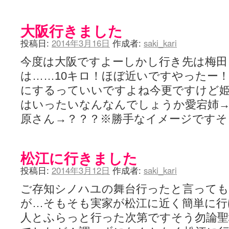
大阪行きました
投稿日:
2014年3月16日
作成者:
saki_kari
今度は大阪ですよーしかし行き先は梅田
は……10キロ！ほぼ近いですやったー
にするっていいですよね今更ですけど姫
はいったいなんなんでしょうか愛宕姉
原さん→？？？※勝手なイメージです
松江に行きました
投稿日:
2014年3月12日
作成者:
saki_kari
ご存知シノハユの舞台行ったと言っても
が…そもそも実家が松江に近く簡単に行
人とふらっと行った次第ですそう勿論聖