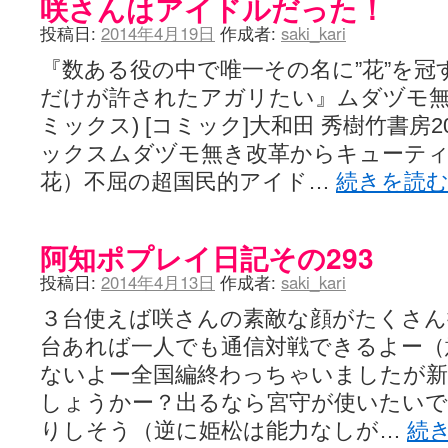
咲さんはアイドルだった！
咲-Saki- | にゅいのって / 咲-Saki-臨時アンテナ
(11:50)
咲-Saki-ブログ！～麻雀下手でも咲が好き～ / ブログ名変更のお知らせ
投稿日:
2014年4月19日
作成者:
saki_kari
嶺上航路 / ドラフト前日なので中日ドラゴンズのドラフト指名を予想
音を奏でて花が咲く - 咲-Saki- / 浩子「…あっ分かった 恐らくそう
『数ある役の中で唯一その名に”花”を冠
一萬人の麓路() - 咲-Saki- / 咲-Saki- 第193局[竜王] ドラゴンの王と
だけが許されたアガリたい』ムダヅモ無き改
from A to K / [咲-saki-][麻雀ゲーム]【ゲーム】セガのMJシリーズで2
紺フェス - 咲-Saki- / 【越谷SS】とろけそうな日
ミックス) [コミック]大和田 秀樹竹書房20
(15:31)
ユズポニッキ - 咲-Saki- / ☆ #咲実写 ☆告知☆オンライン上映会☆ 
ックスムダヅモ無き改革からキューテ
ああ、あの牌？ - 咲-Saki- / シノハユ菰沢中関連(江津・大田)の登場舞
花）不屈の超国民的アイド…
続きを読
宮守大好き帳 / 告知
(13:04)
麻雀アニメ＆麻雀ゲームあれこれ / 厄介な相手だよ！ あんたは……！！ 
ばるのまーじゃん日和 - 咲-saki- / クリスマス！！そして…
(10:28)
咲めも！ / ニワチョコ、尊い。
(04:23)
阿知ポプレイ日記その293
ＳＳＳ（咲ＳＳ）感想ブログ / 【SSS】憩 -Kei- 全国編第２２局『流局
ひまじんひまんじ / 読書の秋、と言います故
(08:00)
投稿日:
2014年4月13日
作成者:
saki_kari
煌-Subara- - 咲-saki- / シノハユ感想
(13:19)
SYNTH 2006 - 咲 -Saki- / 阿知賀編をドヤ顔に着目しながらまたま
３台使えば咲さんの素敵な顔がたくさん
かえんだん - 咲-Saki- / 朱里「そげなこつ私がやっておきますから
台あれば一人でも通信対戦できるよー（
Saki-1 グランプリ ～咲ワン～ / しわが誕生することは老化現象だと
木と木と木 - 咲-saki- / 新道寺の本
(00:00)
ないよー全国編終わっちゃいましたが
ヤンデレ・狂気の百合SSブログ / 【咲-Saki-SS：久咲】そして私
しょうかー？出るなら宮守が使いたい
迷子の坊やのみちくさ日記 / 【連載感想】宮永照についてのあれこれ
(
私的素敵ジャンク / [咲-Saki-] 咲-Saki-第168局［端緒］感想
りしそう（逆に姫松は能力なしが…
続
(16:58)
麻雀自由帳 - 咲-Saki- / 咲-Saki-第168局[端緒]感想 照-Teru- 