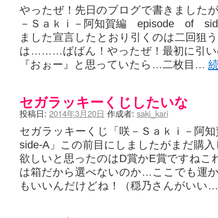
やったぜ！先日のブログで書きました
－Ｓａｋｉ－阿知賀編 episode of s
ました宣言したとおり引くのは二回狙う
は………ばばん！やったぜ！最初に引い
『おぉー』と思っていたら…二枚目…
セガラッキーくじしたいな
投稿日:
2014年3月20日
作成者:
saki_kari
セガラッキーくじ「咲－Ｓａｋｉ－阿知賀編
side-A」この前目にしましたがまだ購
欲しいと思ったのはD賞かE賞ですねこ
は箱だから選べないのか…ここでも運
もいいんだけどね！（穏乃さんがいい