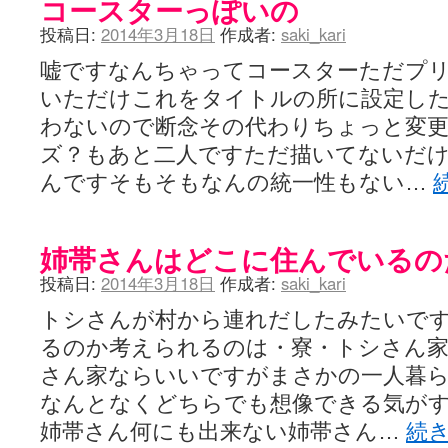
コースターっぽいの
投稿日:
2014年3月18日
作成者:
saki_kari
嘘ですなんちゃってコースターただプ
いただけこれをタイトルの所に設定し
わないので断念その代わりちょっと変
ズ？もあと二人ですただ描いてないだけ
んですそもそもなんの統一性もない…
姉帯さんはどこに住んでいるの
投稿日:
2014年3月18日
作成者:
saki_kari
トシさんが村から連れだしたみたいで
るのか考えられるのは・寮・トシさん家
さん家ならいいですがまさかの一人暮
なんとなくどちらでも想像できる気が
姉帯さん何にも出来ない姉帯さん…
続