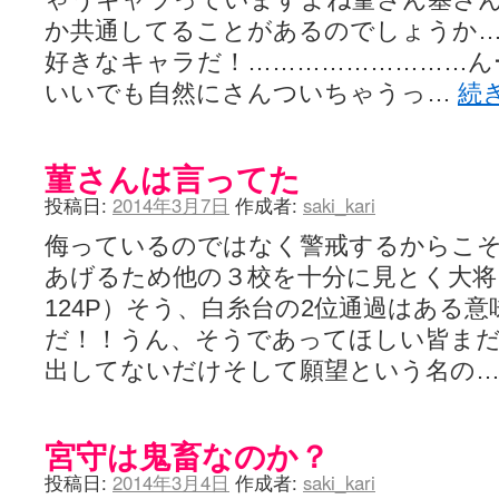
か共通してることがあるのでしょうか
好きなキャラだ！………………………ん
いいでも自然にさんついちゃうっ…
続
菫さんは言ってた
投稿日:
2014年3月7日
作成者:
saki_kari
侮っているのではなく警戒するからこそ
あげるため他の３校を十分に見とく大
124P）そう、白糸台の2位通過はある
だ！！うん、そうであってほしい皆ま
出してないだけそして願望という名の
宮守は鬼畜なのか？
投稿日:
2014年3月4日
作成者:
saki_kari