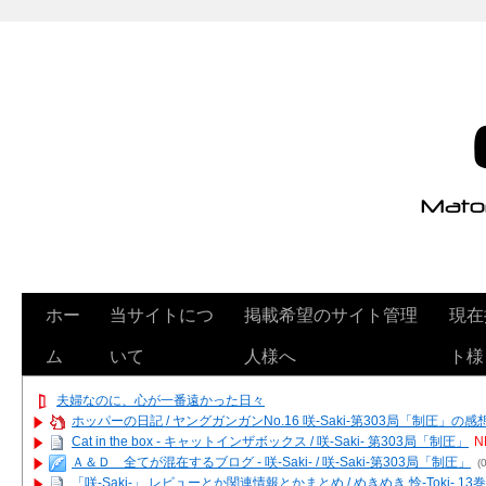
ホー
当サイトにつ
掲載希望のサイト管理
現在
ム
いて
人様へ
ト様
夫婦なのに、心が一番遠かった日々
ホッパーの日記 / ヤングガンガンNo.16 咲-Saki-第303局「制圧」の感
Cat in the box - キャットインザボックス / 咲-Saki- 第303局「制圧」
N
Ａ＆Ｄ 全てが混在するブログ - 咲-Saki- / 咲-Saki-第303局「制圧」
(0
「咲-Saki-」 レビューとか関連情報とかまとめ / めきめき 怜-Toki- 1