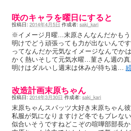
LAT. 39°20' N - 咲-Saki- / 永水航路 3 - 霧島の姫は、深山幽谷
エトピリカ!! - 咲-saki- / 咲-Saki-16巻 シノハユ7巻表紙予想
(11:05)
咲のキャラを曜日にすると
ニワカSakiファンの部屋 - 咲-Saki- / 咲の実写化について（再）
(15:15)
低姿勢ニワカの麻雀 / マイナーカップリングSS感想
(07:31)
投稿日:
2014年4月5日
作成者:
saki_kari
Hinamado blog - 咲-Saki- / リハビリテーション
(04:56)
咲ワン・neo[仮] / 私事。
(01:19)
※イメージ月曜…末原さんなんだかもう
EL HOLAZO - 咲-Saki- / 吉野から上り方面の帰り道、亀山JCT-四日
明けでどう頑張っても力が出ないんです
何の変哲もない咲の地名紹介 / 小鍛治さんが通っていた小学校 茨城
咲-Saki-.長野編をにょろんと見てみるブログ - 咲-Saki- / 第143局[応変]
ってなんだか元気なイメージなんでか
まったり咲SS他ブログ - 咲-Saki- / 照と洋榎のANN第9回
(09:00)
かく熱いそして元気水曜…菫さん週の真
咲-Saki-カツゲン備忘録 / 咲-Saki-154局 【奮起】 マジかー！
(13:30)
百合っぽいぶろぐ - 咲-Saki- / シノハユ the down of age 5巻
(06:32)
明けはダルいし週末は休みが待ち遠…
あかどる日和 - 咲-saki- / 【今回は考察ではなく】原村和-のどっ
妥当麻雀界ブログ / コミックマーケット８９に参加します
(11:00)
咲-saki-速報 / 一時休止のお知らせ
(08:26)
改造計画末原ちゃん
ふわふわな記憶 / 1
(16:20)
咲っ考 / 何故咲は大将で、照は先鋒なのか？
(15:20)
投稿日:
2014年3月30日
作成者:
saki_kari
Danas je lep dan. / [咲-Saki-]もしインターハイのルールが鷲巣麻雀
ぴゅーく☆すてっぷ - 咲-Saki- / ブログ終了のお知らせ
(12:51)
末原ちゃんスパッツ大好き末原ちゃん
What You Mean ? - 咲-Saki- / 第2回清澄エリア聖地巡礼ツアーレポート
私服が気になりますけど冬でもブレない
左を向いて » 咲-saki- / 【シノハユ】第26話「一別以来」/咲日和・阿知賀
primary colors / 久誕イエ～～～～～～イ！！！！！！
(10:16)
似合いそうですねどこぞの喧嘩部部長
乱れ雪月花 - 咲-Saki- / ブログ終了のお知らせ：今までありがとうご