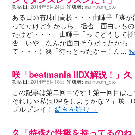
投稿日:
2014年5月24日
作成者:
sannpann_oto
ある日の有珠山高校・・・由暉子「爽が
ってたけど何かしら」揺杏「面白いも
たけど・・・」由暉子「ってどうして揺
杏「いや なんか面白そうだったから」
て・・・）爽「待っとったかー！ん…
咲「beatmania IIDX解説！
投稿日:
2014年5月18日
作成者:
sannpann_oto
この記事は第二回目です！第一回目は
それじゃ私はDPをしようかな？」咲「D
ブルプレイ！
続きを読む
→
久「特殊な性癖を持ってるのね