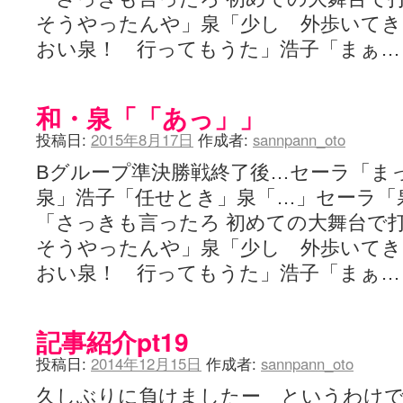
ぽっこぬ / 咲絵ログ2
(15:21)
そうやったんや」泉「少し 外歩いて
妄言郷 / 咲-Saki- 第129局「契機」感想
(16:01)
咲-Saki-のてきとう考察 - 咲-Saki- / 記事紹介：書け麻に参加でさ
おい泉！ 行ってもうた」浩子「まぁ
嶺上かいほー - 咲-saki- / (7/1日分)dreamscapeが更新していました
(14:
アニメを見ながらダラダラと就活をする - 咲-saki- / はるたんイェイ(≧∇≦
白い物置 / 咲-Saki- Best Album ～Anthology～を買いました
(00:24)
和・泉「「あっ」」
らぎこのだらだら日記帳 - 咲 -saki- / 咲アンテナ杯お疲れ様でした(半ギ
考える凡人 / [咲-Saki-]姉帯豊音の能力考察―暦占という仮説―
(04:47)
投稿日:
2015年8月17日
作成者:
sannpann_oto
まいるーむ / よく分かる、有珠山高校！（キャラについてひたすら語る
プンスコ！ 野依日和！ - 咲-Saki- / 小蒔「渚のあわあわダブリィレ
Bグループ準決勝戦終了後…セーラ「まっ
Ethanの色々ゆるじゃん不敗神話 - 咲-Saki- / 哲学的に考えてみる園
泉」浩子「任せとき」泉「…」セーラ「
幸咲良し / コメ返しその他
(08:27)
咲の仮blog / 和ちゃん
(12:02)
「さっきも言ったろ 初めての大舞台で
もれ日和 / 一ちゃんのフィギュアと聞いたので
(08:30)
そうやったんや」泉「少し 外歩いて
読んだらそのままトイレで流して / 【今週の末原ちゃん】咲-Saki- 全
世紀末麻雀ブログ-じゃんキチ！ / 【咲-saki-】穏乃の良さを俺が「あ」か
おい泉！ 行ってもうた」浩子「まぁ
すばらな人生 / 全国編終了！ ところで、すばら先輩はどれくらい出
ハッちゃんの四喜和 - 咲-Saki- / 咲-Saki-全国編 第13話 最終回かぁ
音楽と、人生と、 咲-saki-と。 - 咲-Saki- / こっそり休止、こっそり
記事紹介pt19
ぐりーん哩 - 咲-Saki- / ネリー「ネリーはお金が要るの」
(15:00)
花鳥風月 - 咲-Saki- / やえたんイェイ～
(06:09)
投稿日:
2014年12月15日
作成者:
sannpann_oto
電波天文学 - 咲-Saki- / BOOTH
(15:19)
久しぶりに負けましたー というわけ
Powered by livedoor 相互RSS