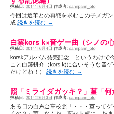
投稿日:
2014年6月4日
作成者:
sannpann_oto
今回は透華との再戦を求むこの子メガ
成
続きを読む
→
白築kors k×音ゲー曲（シノ
投稿日:
2014年6月4日
作成者:
sannpann_oto
korskアルバム発売記念 というわけ
こと白築耕介（kors k)に合いそうな
だけどね！）
続きを読む
→
照「ミライダガッキ？」菫「何
投稿日:
2014年6月3日
作成者:
sannpann_oto
ある日の白糸台高校照「・・・菫ってゲ
くの？」菫「なんだ 藪から棒に た