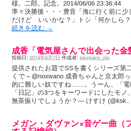
様。二郎。記念。2014/06/06 23:36:44
準々決勝後・・・豊音「海に行く前に少
だけど いいかな？」トシ「何かしら？
続きを読む
→
成香「電気屋さんで出会った金
投稿日:
2014年6月7日
作成者:
sannpann_oto
提供されたお題でSSを書くシリーズ第
くで～@noxwano 成香ちゃんと京太
的に難しい奴ですね……。うーん、「電
「日記」の3つをキーワードにしたモノ
無茶振りでしょうか？— けすけ (@ksk
メガン・ダヴァン×音ゲー曲（
する記憶編）