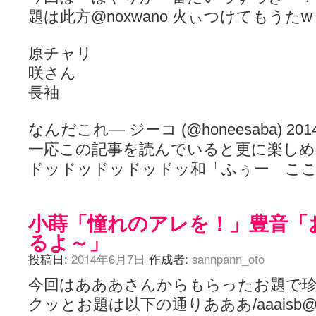
題は此方@noxwano 火ぃつけてもうたw
原チャリ
咲さん
長袖
なんだこれ— ジーコ (@honeesaba) 2014,
一応この記事を読んでいると更に楽しめ
ドッドッドッドッドッ和「ふぅー こ
小蒔「憧れのアレを！」豊音「
るよ～」
投稿日:
2014年6月7日
作成者:
sannpann_oto
今回はあああさんからもらったお題で
クッとお題は以下の通りあああ/aaaisb@aaa