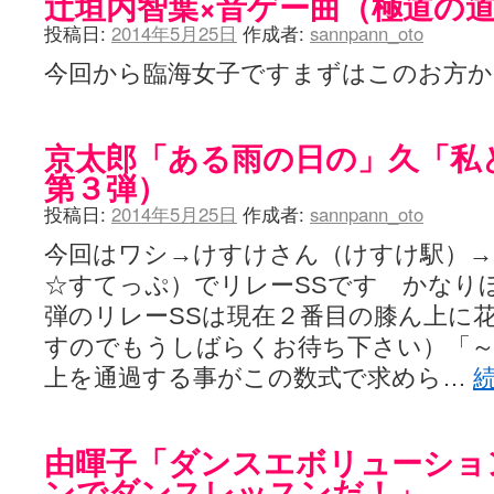
辻垣内智葉×音ゲー曲（極道の
投稿日:
2014年5月25日
作成者:
sannpann_oto
今回から臨海女子ですまずはこのお方
京太郎「ある雨の日の」久「私
第３弾）
投稿日:
2014年5月25日
作成者:
sannpann_oto
今回はワシ→けすけさん（けすけ駅）
☆すてっぷ）でリレーSSです かなり
弾のリレーSSは現在２番目の膝ん上に
すのでもうしばらくお待ち下さい）「～
上を通過する事がこの数式で求めら…
由暉子「ダンスエボリューショ
ンでダンスレッスンだ！」