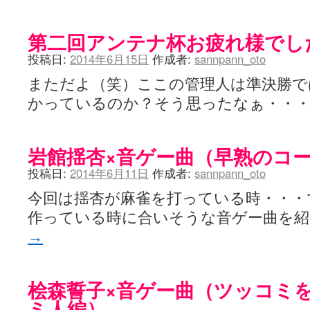
第二回アンテナ杯お疲れ様でし
投稿日:
2014年6月15日
作成者:
sannpann_oto
まただよ（笑）ここの管理人は準決勝で
かっているのか？そう思ったなぁ・・
岩館揺杏×音ゲー曲（早熟のコ
投稿日:
2014年6月11日
作成者:
sannpann_oto
今回は揺杏が麻雀を打っている時・・・
作っている時に合いそうな音ゲー曲を
→
桧森誓子×音ゲー曲（ツッコミ
ミ人編）