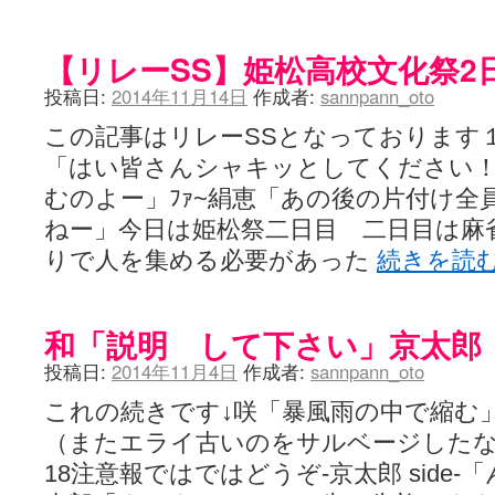
【リレーSS】姫松高校文化祭2
投稿日:
2014年11月14日
作成者:
sannpann_oto
この記事はリレーSSとなっております
「はい皆さんシャキッとしてください
むのよー」ﾌｧ~絹恵「あの後の片付け全
ねー」今日は姫松祭二日目 二日目は麻
りで人を集める必要があった
続きを読
和「説明 して下さい」京太郎
投稿日:
2014年11月4日
作成者:
sannpann_oto
これの続きです↓咲「暴風雨の中で縮む
（またエライ古いのをサルベージしたな
18注意報ではではどうぞ-京太郎 side