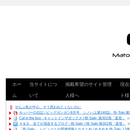
ホー
当サイトにつ
掲載希望のサイト管理
現在
ム
いて
人様へ
ト様
ぜんぶ私が中心、そう思われたくないのに
ホッパーの日記 / ビッグガンガン8月号 シノハユ第140話、怜-Toki-
Cat in the box - キャットインザボックス / 咲-Saki- 第302局「直登」
(1
Ａ＆Ｄ 全てが混在するブログ - 咲-Saki- / 咲-Saki-第302局「直登」
(0
「咲-Saki-」 レビューとか関連情報とかまとめ / めきめき 怜-Toki- 1