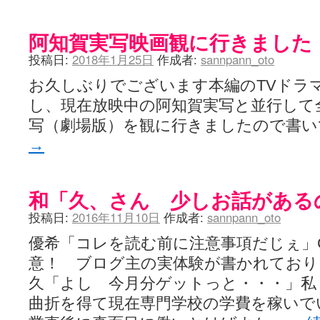
LAT. 39°20' N - 咲-Saki- / 永水航路 3 - 霧島の姫は、深山幽谷
エトピリカ!! - 咲-saki- / 咲-Saki-16巻 シノハユ7巻表紙予想
(11:05)
阿知賀実写映画観に行きました
ニワカSakiファンの部屋 - 咲-Saki- / 咲の実写化について（再）
(15:15)
低姿勢ニワカの麻雀 / マイナーカップリングSS感想
(07:31)
投稿日:
2018年1月25日
作成者:
sannpann_oto
Hinamado blog - 咲-Saki- / リハビリテーション
(04:56)
咲ワン・neo[仮] / 私事。
(01:19)
お久しぶりでございます本編のTVドラ
EL HOLAZO - 咲-Saki- / 吉野から上り方面の帰り道、亀山JCT-四日
し、現在放映中の阿知賀実写と並行して
何の変哲もない咲の地名紹介 / 小鍛治さんが通っていた小学校 茨城
咲-Saki-.長野編をにょろんと見てみるブログ - 咲-Saki- / 第143局[応変]
写（劇場版）を観に行きましたので書
まったり咲SS他ブログ - 咲-Saki- / 照と洋榎のANN第9回
(09:00)
→
咲-Saki-カツゲン備忘録 / 咲-Saki-154局 【奮起】 マジかー！
(13:30)
百合っぽいぶろぐ - 咲-Saki- / シノハユ the down of age 5巻
(06:32)
あかどる日和 - 咲-saki- / 【今回は考察ではなく】原村和-のどっ
妥当麻雀界ブログ / コミックマーケット８９に参加します
(11:00)
和「久、さん 少しお話がある
咲-saki-速報 / 一時休止のお知らせ
(08:26)
ふわふわな記憶 / 1
投稿日:
2016年11月10日
作成者:
sannpann_oto
(16:20)
咲っ考 / 何故咲は大将で、照は先鋒なのか？
(15:20)
優希「コレを読む前に注意事項だじぇ」C
Danas je lep dan. / [咲-Saki-]もしインターハイのルールが鷲巣麻雀
ぴゅーく☆すてっぷ - 咲-Saki- / ブログ終了のお知らせ
(12:51)
意！ ブログ主の実体験が書かれてお
What You Mean ? - 咲-Saki- / 第2回清澄エリア聖地巡礼ツアーレポート
久「よし 今月分ゲットっと・・・」私
左を向いて » 咲-saki- / 【シノハユ】第26話「一別以来」/咲日和・阿知賀
primary colors / 久誕イエ～～～～～～イ！！！！！！
(10:16)
曲折を得て現在専門学校の学費を稼いで
乱れ雪月花 - 咲-Saki- / ブログ終了のお知らせ：今までありがとうご