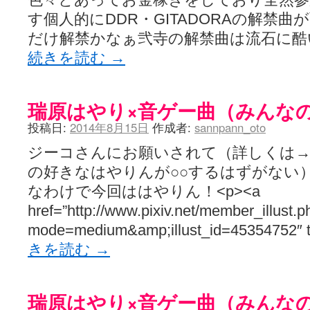
す個人的にDDR・GITADORAの解禁
だけ解禁かなぁ弐寺の解禁曲は流石に酷
続きを読む
→
瑞原はやり×音ゲー曲（みんな
投稿日:
2014年8月15日
作成者:
sannpann_oto
ジーコさんにお願いされて（詳しくは→
の好きなはやりんが○○するはずがない
なわけで今回ははやりん！<p><a
href=”http://www.pixiv.net/member_illust.p
mode=medium&amp;illust_id=45354752″ 
きを読む
→
瑞原はやり×音ゲー曲（みんな