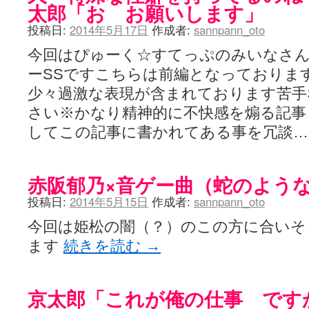
太郎「お お願いします」
投稿日:
2014年5月17日
作成者:
sannpann_oto
今回はぴゅーく☆すてっぷのみいなさ
ーSSですこちらは前編となっておりま
少々過激な表現が含まれております苦手
さい※かなり精神的に不快感を煽る記事
してこの記事に書かれてある事を冗談
赤阪郁乃×音ゲー曲（蛇のよう
投稿日:
2014年5月15日
作成者:
sannpann_oto
今回は姫松の闇（？）のこの方に合いそ
ます
続きを読む
→
京太郎「これが俺の仕事 です