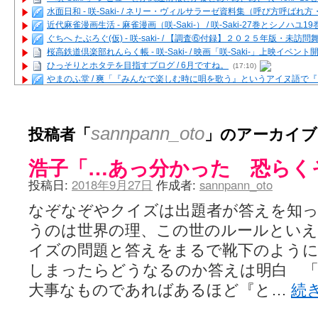
水面日和 - 咲-Saki- / ネリー・ヴィルサラーゼ資料集（呼び方呼ば
近代麻雀漫画生活 - 麻雀漫画（咲-Saki-） / 咲-Saki-27巻とシノハユ
ぐちへ たぶろぐ(仮) - 咲-saki- / 【調査⑥付録】２０２５年版・未訪
桜高鉄道倶楽部れんらく帳 - 咲-Saki- / 映画「咲-Saki-」上映イベン
ひっそりとホタテを目指すブログ / 6月ですね。
(17:10)
やまのふ堂 / 爽「『みんなで楽しむ時に唄を歌う』というアイヌ語で
咲ぱい - 咲-Saki- / 麻雀の卓上を再現するプログラムを公開
(12:58)
俺が読んだSS - 咲-saki- / 末原「小走と同じ大学なんや」爽「へえ！」
とっぽい。 / 咲-Saki- 考察・解説・レビューまとめを更新（Ver.1.1d
投稿者「
」のアーカイブ
sannpann_oto
咲クラ女子 - 咲-Saki- / 姫松の上重漫ちゃんと演じている伊達朱里紗
咲スファクション☆タウン - 咲-Saki- / 雀魂咲コラボ！ ガチャ＆キャ
浩子「…あっ分かった 恐らく
咲ミダレ - 咲-saki- / MJ第14回咲CUP 咲なま他
(11:53)
はやりの如く☆ - 咲-saki- / 悪いこと【SS】
(06:42)
投稿日:
2018年9月27日
作成者:
sannpann_oto
麻雀雑記あれこれ - 咲 -Saki- / 咲-Saki-キャラが台湾麻雀を打ったら
またの名を咲ブログ - 咲-Saki- / 男体化すると聞いての落書き
(13:32)
なぞなぞやクイズは出題者が答えを知
あっちが変 / あっちが変
(08:31)
うのは世界の理、この世のルールとい
BBKN BLOG / トップページ（サイトマップ）
(15:00)
あにてつ！ / 千里山に行ってきました（2017年09月）
(06:14)
イズの問題と答えをまるで靴下のように
さくやこのはな - 咲 -saki- / 末の千里のために(咲さんが和ちゃんを招
しまったらどうなるのか答えは明白 
凡人の私 / ステルス坂こと咲-Saki-5巻表紙の舞台を発見しました
(15:35
嶺上開花自摸 / Last day of Summer session 1
(13:01)
大事なものであればあるほど『と…
続
おもちもちもち - 咲-Saki- / ５・８小林先生の日記更新について
かんむりとかげ - 咲-Saki- / 立先生の更新
(11:32)