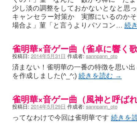
少し淡の調整をしておかないとなと思っ
キャンセラー対策か 実際にいるのかそ
場合よ」菫「と言うよりパソコン…
続
雀明華×音ゲー曲（雀卓に響く
投稿日:
2014年5月31日
作成者:
sannpann_oto
済まない！雀明華の一番の特徴を思い出
を作成しました(^_^;)
続きを読む
→
雀明華×音ゲー曲（風神と呼ば
投稿日:
2014年5月29日
作成者:
sannpann_oto
ってなわけで今回は雀明華です
続きを