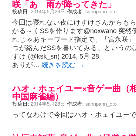
咲「あ 雨が降ってきた」
投稿日:
2014年5月29日
作成者:
sannpann_oto
今回は寝れない夜にけすけさんからも
かる～くSSを作ります@noxwano 突
れじゃあキーワード指定で、「宮永咲」
つが絡んだSSを書いてみる、というの
すけ (@ksk_sn) 2014, 5月 28
ありが…
続きを読む
→
ハオ・ホェイユー×音ゲー曲（
中国麻雀編）
投稿日:
2014年5月28日
作成者:
sannpann_oto
ってなわけで今回はハオ・ホェイユー