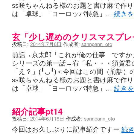
ss咲ちゃんねる様のお題と書け麻で作りま
は「卓球」「ヨーロッパ特急」…
続き
玄「少し遅めのクリスマスプレ
投稿日:
2014年7月6日
作成者:
sannpann_oto
前話→京太郎「これが俺の仕事 ですか
シリーズの第一話→宥「私・・・須賀君
「え？」(╹◡╹)＜今回はこの間（前話
ss咲ちゃんねる様のお題と書け麻で作りま
は「卓球」「ヨーロッパ特急」…
続き
紹介記事pt14
投稿日:
2014年6月16日
作成者:
sannpann_oto
今回はお久しぶりに記事紹介ですー
続