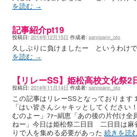
を読む
→
記事紹介pt19
投稿日:
2014年12月15日
作成者:
sannpann_oto
久しぶりに負けましたー というわけ
を読む
→
【リレーSS】姫松高校文化祭2
投稿日:
2014年11月14日
作成者:
sannpann_oto
この記事はリレーSSとなっております
「はい皆さんシャキッとしてください
むのよー」ﾌｧ~絹恵「あの後の片付け全
ねー」今日は姫松祭二日目 二日目は麻
りで人を集める必要があった
続きを読