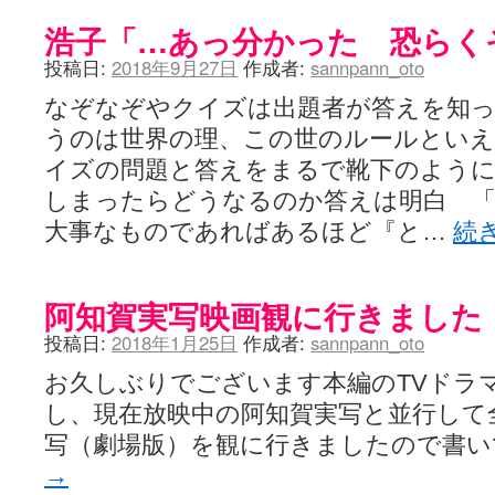
咲-Saki- | にゅいのって / 咲-Saki-臨時アンテナ
(11:50)
浩子「…あっ分かった 恐らく
咲-Saki-ブログ！～麻雀下手でも咲が好き～ / ブログ名変更のお知らせ
嶺上航路 / ドラフト前日なので中日ドラゴンズのドラフト指名を予想
投稿日:
2018年9月27日
作成者:
sannpann_oto
音を奏でて花が咲く - 咲-Saki- / 浩子「…あっ分かった 恐らくそう
一萬人の麓路() - 咲-Saki- / 咲-Saki- 第193局[竜王] ドラゴンの王と
なぞなぞやクイズは出題者が答えを知
from A to K / [咲-saki-][麻雀ゲーム]【ゲーム】セガのMJシリーズで2
紺フェス - 咲-Saki- / 【越谷SS】とろけそうな日
うのは世界の理、この世のルールとい
(15:31)
ユズポニッキ - 咲-Saki- / ☆ #咲実写 ☆告知☆オンライン上映会☆ 
イズの問題と答えをまるで靴下のように
ああ、あの牌？ - 咲-Saki- / シノハユ菰沢中関連(江津・大田)の登場舞
しまったらどうなるのか答えは明白 
宮守大好き帳 / 告知
(13:04)
麻雀アニメ＆麻雀ゲームあれこれ / 厄介な相手だよ！ あんたは……！！ 
大事なものであればあるほど『と…
続
ばるのまーじゃん日和 - 咲-saki- / クリスマス！！そして…
(10:28)
咲めも！ / ニワチョコ、尊い。
(04:23)
ＳＳＳ（咲ＳＳ）感想ブログ / 【SSS】憩 -Kei- 全国編第２２局『流局
ひまじんひまんじ / 読書の秋、と言います故
阿知賀実写映画観に行きました
(08:00)
煌-Subara- - 咲-saki- / シノハユ感想
(13:19)
投稿日:
2018年1月25日
作成者:
sannpann_oto
SYNTH 2006 - 咲 -Saki- / 阿知賀編をドヤ顔に着目しながらまたま
かえんだん - 咲-Saki- / 朱里「そげなこつ私がやっておきますから
お久しぶりでございます本編のTVドラ
Saki-1 グランプリ ～咲ワン～ / しわが誕生することは老化現象だと
木と木と木 - 咲-saki- / 新道寺の本
(00:00)
し、現在放映中の阿知賀実写と並行して
ヤンデレ・狂気の百合SSブログ / 【咲-Saki-SS：久咲】そして私
写（劇場版）を観に行きましたので書
迷子の坊やのみちくさ日記 / 【連載感想】宮永照についてのあれこれ
(
私的素敵ジャンク / [咲-Saki-] 咲-Saki-第168局［端緒］感想
→
(16:58)
麻雀自由帳 - 咲-Saki- / 咲-Saki-第168局[端緒]感想 照-Teru- 