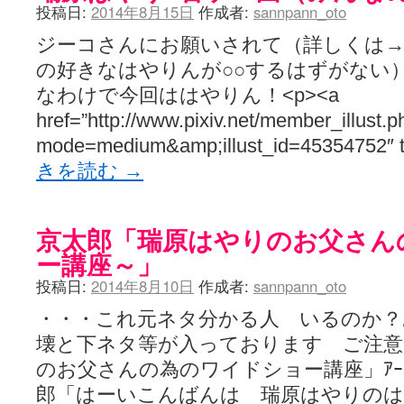
投稿日:
2014年8月15日
作成者:
sannpann_oto
ジーコさんにお願いされて（詳しくは→
の好きなはやりんが○○するはずがない
なわけで今回ははやりん！<p><a
href=”http://www.pixiv.net/member_illust.p
mode=medium&amp;illust_id=45354752″ 
きを読む
→
京太郎「瑞原はやりのお父さん
ー講座～」
投稿日:
2014年8月10日
作成者:
sannpann_oto
・・・これ元ネタ分かる人 いるのか？
壊と下ネタ等が入っております ご注意
のお父さんの為のワイドショー講座」ｱｰｵｲﾒﾛﾝ
郎「はーいこんばんは 瑞原はやりのは