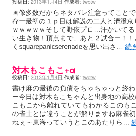
投稿日:
2013年1月4日
作成者:
twotw
画像多数だからネタバレ注意ってことで
存ー最初の１ｐ目は解説の二人と清澄京
ｗｗｗｗｗそして野依プロ…汗かいてる
い生き物！頂点まで、あと２試合ー！！
くsquarepanicserenadeを思い出さ…
続
対木もこもこ+α
投稿日:
2013年1月4日
作成者:
twotw
書け麻の最後の負債をちゃちゃっと終わ
ー今日は対木もこちゃんと出身地の高校
こもこから離れていてもわかるこのも
の雀士とは違うことが解りますね麻雀初
ねぇ～東海っていうとこのあたりら…