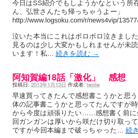
今日はSS紹介でもしようかなという所
ん、弘世さんたち帰っちゃうよー」
http://www.logsoku.com/r/news4vip/1357
泣いた本当にこれはボロボロ泣きまし
見るのは少し大変かもしれませんが未
います！私…
続きを読む
→
阿知賀編18話「激化」 感想
投稿日:
2013年1月13日
作成者:
twotw
早速買ってきたんで感想書こうかと思う
体の記事書こうかと思ってたんですが
から今度は頑張りたい……感想書く前に
回ガンガンは厚いから咲だけ切り取っ
ですが今回本編まで破っちゃった…
続