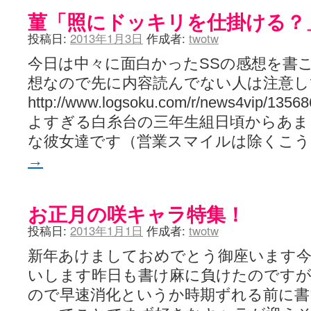
菫「照にドッキリを仕掛ける？
投稿日:
2013年1月3日
作成者:
twotw
今日は中々に面白かったSSの感想を書
想なので先に内容読んでない人は注意し
http://www.logsoku.com/r/news4vip
よすぎる白糸台の三年生組日頃からあま
な彼女達です（営業スマイルは除くこう
→
お正月の咲キャラ特集！
投稿日:
2013年1月1日
作成者:
twotw
新年あけましておめでとう御座います
いします昨日も書け麻に負けたのですが
ので早速消化というか時期ずれる前に書