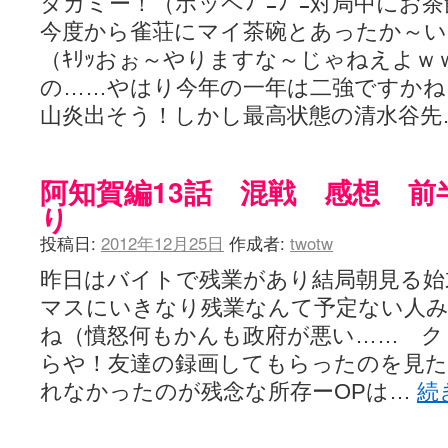
タカミー！（ホッペﾌﾟﾆﾌﾟﾆ対局中にお
今度から雀荘にマイ茶碗とあったか～い
（ｷﾘｯおぉ～やりますな～じゃねえよｗ
の……やはり今年の一年は二強ですかね
山炎出そう！しかし最高状態の清水谷先
阿知賀編13話 混戦 感想 前
り
投稿日:
2012年12月25日
作成者:
twotw
昨日はバイトで残業があり結局朝見る始
マスにいきなり残業なんて予定ない人
ね（憤怒何もかんも政府が悪い…… ク
らや！友達の録画してもらったのを見
れなかったのが残念な所存ーOPは…
続