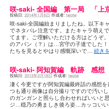
咲-Saki- | にゅいのって / 咲-Saki-臨時アンテナ
(11:50)
咲-saki- 全国編 第一局 「
咲-Saki-ブログ！～麻雀下手でも咲が好き～ / ブログ名変更のお知らせ
嶺上航路 / ドラフト前日なので中日ドラゴンズのドラフト指名を予想
投稿日:
2014年1月6日
作成者:
twotw
音を奏でて花が咲く - 咲-Saki- / 浩子「…あっ分かった 恐らくそう
一萬人の麓路() - 咲-Saki- / 咲-Saki- 第193局[竜王] ドラゴンの王と
咲-saki-全国編始まりましたね。以下
from A to K / [咲-saki-][麻雀ゲーム]【ゲーム】セガのMJシリーズで2
紺フェス - 咲-Saki- / 【越谷SS】とろけそうな日
でネタバレ注意です。またキャラ萌え
(15:31)
ユズポニッキ - 咲-Saki- / ☆ #咲実写 ☆告知☆オンライン上映会☆ 
てます。ご理解いただける方はどうぞ。
ああ、あの牌？ - 咲-Saki- / シノハユ菰沢中関連(江津・大田)の登場舞
のアバン（？）は…宮守の子達でした！
宮守大好き帳 / 告知
(13:04)
麻雀アニメ＆麻雀ゲームあれこれ / 厄介な相手だよ！ あんたは……！！ 
たちを見るとやはり感慨深いで…
続き
ばるのまーじゃん日和 - 咲-saki- / クリスマス！！そして…
(10:28)
咲めも！ / ニワチョコ、尊い。
(04:23)
ＳＳＳ（咲ＳＳ）感想ブログ / 【SSS】憩 -Kei- 全国編第２２局『流局
ひまじんひまんじ / 読書の秋、と言います故
咲-saki- 阿知賀編 軌跡 感想
(08:00)
煌-Subara- - 咲-saki- / シノハユ感想
(13:19)
投稿日:
2013年3月18日
作成者:
twotw
SYNTH 2006 - 咲 -Saki- / 阿知賀編をドヤ顔に着目しながらまたま
かえんだん - 咲-Saki- / 朱里「そげなこつ私がやっておきますから
凄く今更ですが阿知賀編最終話の感想を
Saki-1 グランプリ ～咲ワン～ / しわが誕生することは老化現象だと
木と木と木 - 咲-saki- / 新道寺の本
(00:00)
つも通り画像は自分撮りですので汚いし
ヤンデレ・狂気の百合SSブログ / 【咲-Saki-SS：久咲】そして私
のガンガンと照らし合わせればいいと
迷子の坊やのみちくさ日記 / 【連載感想】宮永照についてのあれこれ
(
私的素敵ジャンク / [咲-Saki-] 咲-Saki-第168局［端緒］感想
ジ…穏乃の勇ましき後ろ姿…カッコい
(16:58)
麻雀自由帳 - 咲-Saki- / 咲-Saki-第168局[端緒]感想 照-Teru- 