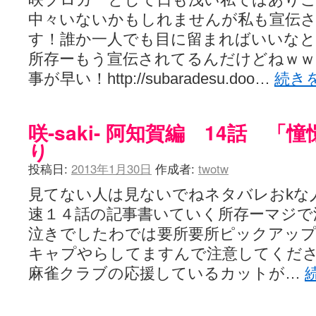
中々いないかもしれませんが私も宣伝
す！誰か一人でも目に留まればいいな
所存ーもう宣伝されてるんだけどねｗｗ
事が早い！http://subaradesu.doo…
続き
咲-saki- 阿知賀編 14話 
り
投稿日:
2013年1月30日
作成者:
twotw
見てない人は見ないでねネタバレおkな
速１４話の記事書いていく所存ーマジで
泣きでしたわでは要所要所ピックアッ
キャプやらしてますんで注意してくだ
麻雀クラブの応援しているカットが…