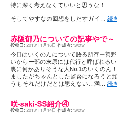
特に深く考えなくていいと思うな！
そしてやすなの回想をしだすガイ…
続
赤阪郁乃についての記事やで～
投稿日:
2013年1月16日
作成者:
twotw
今日はいくのんについて語る所存ー善野
いから一部の末原には代行と呼ばれるい
裏に何かありそうな人No.1のいくのん
ましたがちゃんとした監督になろうと
うもそれだけだとは思えない…満…
続
咲-saki-SS紹介④
投稿日:
2013年1月14日
作成者:
twotw