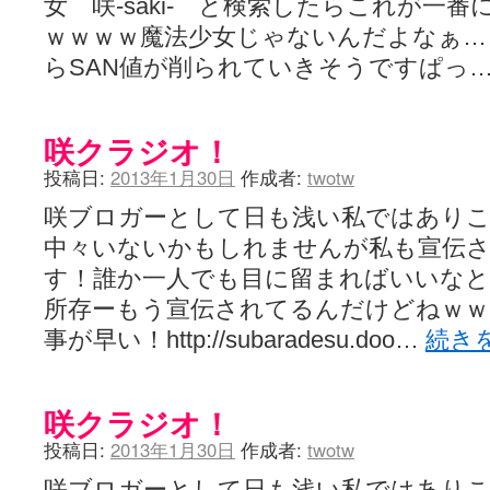
女 咲-saki- と検索したらこれが一
ｗｗｗｗ魔法少女じゃないんだよなぁ…
らSAN値が削られていきそうですぱっ
咲クラジオ！
投稿日:
2013年1月30日
作成者:
twotw
咲ブロガーとして日も浅い私ではあり
中々いないかもしれませんが私も宣伝
す！誰か一人でも目に留まればいいな
所存ーもう宣伝されてるんだけどねｗｗ
事が早い！http://subaradesu.doo…
続き
咲クラジオ！
投稿日:
2013年1月30日
作成者:
twotw
咲ブロガーとして日も浅い私ではあり