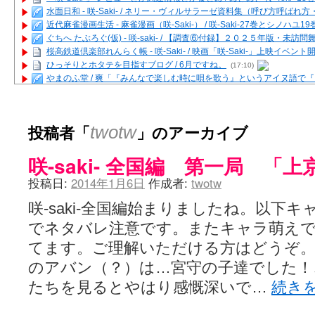
水面日和 - 咲-Saki- / ネリー・ヴィルサラーゼ資料集（呼び方呼ば
近代麻雀漫画生活 - 麻雀漫画（咲-Saki-） / 咲-Saki-27巻とシノハユ
ぐちへ たぶろぐ(仮) - 咲-saki- / 【調査⑥付録】２０２５年版・未訪
桜高鉄道倶楽部れんらく帳 - 咲-Saki- / 映画「咲-Saki-」上映イベン
ひっそりとホタテを目指すブログ / 6月ですね。
(17:10)
やまのふ堂 / 爽「『みんなで楽しむ時に唄を歌う』というアイヌ語で
咲ぱい - 咲-Saki- / 麻雀の卓上を再現するプログラムを公開
(12:58)
俺が読んだSS - 咲-saki- / 末原「小走と同じ大学なんや」爽「へえ！」
とっぽい。 / 咲-Saki- 考察・解説・レビューまとめを更新（Ver.1.1d
投稿者「
」のアーカイブ
twotw
咲クラ女子 - 咲-Saki- / 姫松の上重漫ちゃんと演じている伊達朱里紗
咲スファクション☆タウン - 咲-Saki- / 雀魂咲コラボ！ ガチャ＆キャ
咲-saki- 全国編 第一局 「
咲ミダレ - 咲-saki- / MJ第14回咲CUP 咲なま他
(11:53)
はやりの如く☆ - 咲-saki- / 悪いこと【SS】
(06:42)
投稿日:
2014年1月6日
作成者:
twotw
麻雀雑記あれこれ - 咲 -Saki- / 咲-Saki-キャラが台湾麻雀を打ったら
またの名を咲ブログ - 咲-Saki- / 男体化すると聞いての落書き
(13:32)
咲-saki-全国編始まりましたね。以下
あっちが変 / あっちが変
(08:31)
でネタバレ注意です。またキャラ萌え
BBKN BLOG / トップページ（サイトマップ）
(15:00)
あにてつ！ / 千里山に行ってきました（2017年09月）
(06:14)
てます。ご理解いただける方はどうぞ。
さくやこのはな - 咲 -saki- / 末の千里のために(咲さんが和ちゃんを招
のアバン（？）は…宮守の子達でした！
凡人の私 / ステルス坂こと咲-Saki-5巻表紙の舞台を発見しました
(15:35
嶺上開花自摸 / Last day of Summer session 1
(13:01)
たちを見るとやはり感慨深いで…
続き
おもちもちもち - 咲-Saki- / ５・８小林先生の日記更新について
かんむりとかげ - 咲-Saki- / 立先生の更新
(11:32)