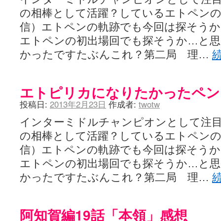
ぽっこぬ / 咲絵ログ2
(15:21)
の相棒として活躍？しているエトペンの
妄言郷 / 咲-Saki- 第129局「契機」感想
(16:01)
咲-Saki-のてきとう考察 - 咲-Saki- / 記事紹介：書け麻に参加でさ
信）エトペンの軌跡でも今回は探そうか
嶺上かいほー - 咲-saki- / (7/1日分)dreamscapeが更新していました
(14:
エトペンの初出場回でも探そうか…と思
アニメを見ながらダラダラと就活をする - 咲-saki- / はるたんイェイ(≧∇≦
かったですたぶんこれ？第二局 理…
白い物置 / 咲-Saki- Best Album ～Anthology～を買いました
(00:24)
らぎこのだらだら日記帳 - 咲 -saki- / 咲アンテナ杯お疲れ様でした(半ギ
考える凡人 / [咲-Saki-]姉帯豊音の能力考察―暦占という仮説―
(04:47)
まいるーむ / よく分かる、有珠山高校！（キャラについてひたすら語る
エトピリカになりたかったペン
プンスコ！ 野依日和！ - 咲-Saki- / 小蒔「渚のあわあわダブリィレ
Ethanの色々ゆるじゃん不敗神話 - 咲-Saki- / 哲学的に考えてみる園
投稿日:
2013年2月23日
作成者:
twotw
幸咲良し / コメ返しその他
(08:27)
咲の仮blog / 和ちゃん
(12:02)
インターミドルチャンピオンとして注
もれ日和 / 一ちゃんのフィギュアと聞いたので
(08:30)
の相棒として活躍？しているエトペンの
読んだらそのままトイレで流して / 【今週の末原ちゃん】咲-Saki- 全
世紀末麻雀ブログ-じゃんキチ！ / 【咲-saki-】穏乃の良さを俺が「あ」か
信）エトペンの軌跡でも今回は探そうか
すばらな人生 / 全国編終了！ ところで、すばら先輩はどれくらい出
エトペンの初出場回でも探そうか…と思
ハッちゃんの四喜和 - 咲-Saki- / 咲-Saki-全国編 第13話 最終回かぁ
音楽と、人生と、 咲-saki-と。 - 咲-Saki- / こっそり休止、こっそり
かったですたぶんこれ？第二局 理…
ぐりーん哩 - 咲-Saki- / ネリー「ネリーはお金が要るの」
(15:00)
花鳥風月 - 咲-Saki- / やえたんイェイ～
(06:09)
電波天文学 - 咲-Saki- / BOOTH
(15:19)
阿知賀編19話「本領」感想
Powered by livedoor 相互RSS