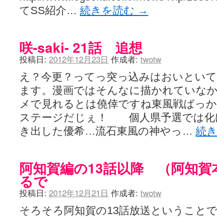
てSS紹介…
続きを読む
→
咲-saki- 21話 追想
投稿日:
2012年12月23日
作成者:
twotw
え？今更？ってっ突っ込みはおいといて
ます。漫画ではそんなに描かれていな
メで見れるとは僥倖ですね東風戦ばっ
ステージだじぇ！ 個人県予選では化
き出した優希…流石東風の神やっ…
続
阿知賀編の13話以降 （阿知
るで
投稿日:
2012年12月21日
作成者:
twotw
そろそろ阿知賀の13話放送ということでT