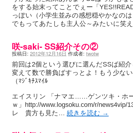
をする始末ってことでぇー「YES!!READY
っぽい（小学生並みの感想穏やかなのは
でもってあたしも主人公～みたいに笑
咲-saki- SS紹介その②
投稿日:
2012年12月16日
作成者:
twotw
前回は2個という選びに選んだSSば紹
変えて数で勝負ばすっとよ！もう少な
（ﾏｼﾞｷﾁｽﾏｲﾙ
エイスリン 「ナマエ……ゲンツキ・ホー
ｗ」http://www.logsoku.com/r/news4v
レ 貴方も見た…
続きを読む
→