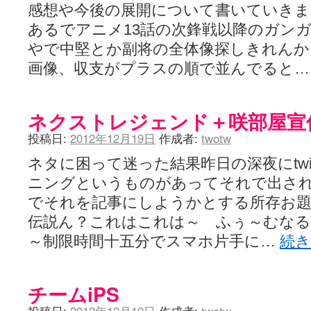
感想や今後の展開について書いていき
あるでアニメ13話の次鋒戦以降のガン
やで中堅とか副将の全体像探しきれんかっ
画像、収支がプラスの順で並んでると
ネクストレジェンド＋咲部屋宣
投稿日:
2012年12月19日
作成者:
twotw
ネタに困って迷った結果昨日の深夜にtwit
ニングというものがあってそれで出さ
でそれを記事にしようかとする所存お題
伝説ん？これはこれは～ ふぅ～むな
～制限時間十五分でスマホ片手に…
続
チームiPS