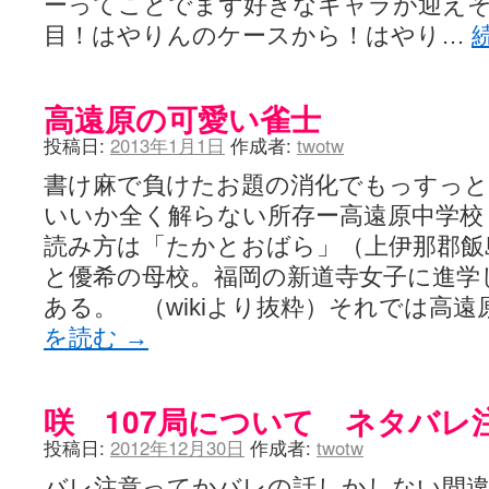
ーってことでまず好きなキャラが迎え
目！はやりんのケースから！はやり…
高遠原の可愛い雀士
投稿日:
2013年1月1日
作成者:
twotw
書け麻で負けたお題の消化でもっすっと
いいか全く解らない所存ー高遠原中学校
読み方は「たかとおばら」（上伊那郡飯
と優希の母校。福岡の新道寺女子に進学
ある。 （wikiより抜粋）それでは高
を読む
→
咲 107局について ネタバレ
投稿日:
2012年12月30日
作成者:
twotw
バレ注意ってかバレの話しかしない間