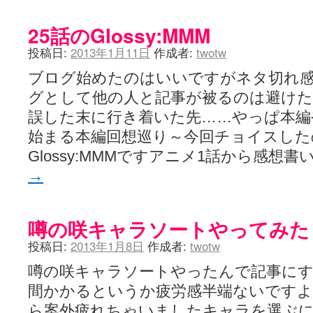
25話のGlossy:MMM
投稿日:
2013年1月11日
作成者:
twotw
ブログ始めたのはいいですがネタ切れ
グとして他の人と記事が被るのは避け
誤した末に行き着いた先……やっぱ本編や
始まる本編回想巡り～今回チョイスした
Glossy:MMMですアニメ1話から感想
→
噂の咲キャラソートやってみた
投稿日:
2013年1月8日
作成者:
twotw
噂の咲キャラソートやったんで記事に
間かかるというか疲労感半端ないです
ら案外疲れちゃいましたキャラを選ぶ