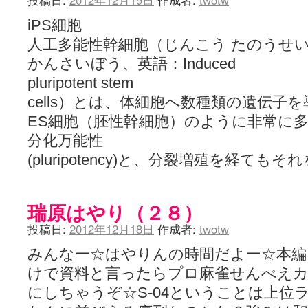
投稿日:
2012年12月19日
作成者:
twotw
iPS細胞
人工多能性幹細胞（じんこう たのうせ
かんさいぼう、英語：Induced
pluripotent stem
cells）とは、体細胞へ数種類の遺伝子
ES細胞（胚性幹細胞）のように非常に
分化万能性
(pluripotency)と、分裂増殖を経てもそ
瑞原はやり（２８）
投稿日:
2012年12月18日
作成者:
twotw
みんなー☆はやりんの時間だよー☆本編
けで資料と言ったらプロ麻雀せんべえ
にしちゃうぞ☆S-04ということは上位