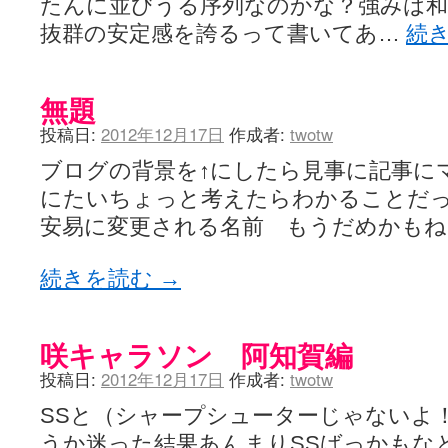
たんに並びうる序列なのかな？強みは和
抜群の安定感を誇るって書いてあ…
続
無題
投稿日:
2012年12月17日
作成者:
twotw
ブログの背景を↑にしたら見事に記事に
にたいちょっと考えたらわかることだ
安易に変更される名前 もうだめかもね
続きを読む
→
咲キャラソン 阿知賀編
投稿日:
2012年12月17日
作成者:
twotw
SSと（シャープシューターじゃないよ
うか迷った結果あんまりSSばっかもな