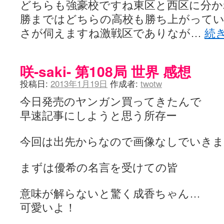
どちらも強豪校ですね東区と西区に分か
勝まではどちらの高校も勝ち上がって
さが伺えますね激戦区でありなが…
続
咲-saki- 第108局 世界 感想
投稿日:
2013年1月19日
作成者:
twotw
今日発売のヤンガン買ってきたんで
早速記事にしようと思う所存ー
今回は出先からなので画像なしでいき
まずは優希の名言を受けての皆
意味が解らないと驚く成香ちゃん…
可愛いよ！