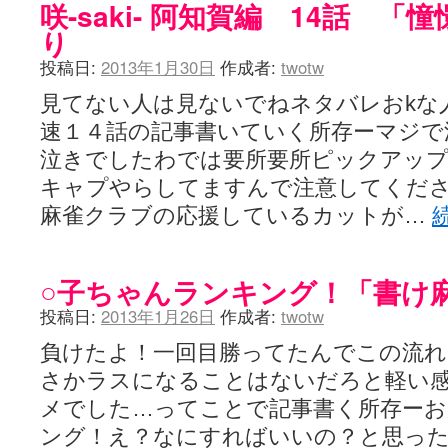
咲-saki- 阿知賀編 14話 
り
投稿日:
2013年1月30日
作成者:
twotw
見てない人は見ないでねネタバレおkな
速１４話の記事書いていく所存ーマジで
泣きでしたわでは要所要所ピックアッ
キャプやらしてますんで注意してくだ
麻雀クラブの応援しているカットが…
○子ちゃんランキング！「書け
投稿日:
2013年1月26日
作成者:
twotw
負けたよ！一回目勝ってたんでこの流れ
さかラスになることはないだろと軽い
メでした…ってことで記事書く所存ーお
ング！え？なにすればいいの？と思っ