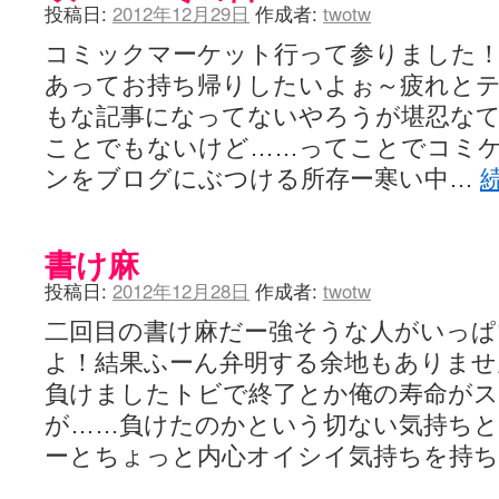
投稿日:
2012年12月29日
作成者:
twotw
コミックマーケット行って参りました
あってお持ち帰りしたいよぉ～疲れと
もな記事になってないやろうが堪忍な
ことでもないけど……ってことでコミ
ンをブログにぶつける所存ー寒い中…
書け麻
投稿日:
2012年12月28日
作成者:
twotw
二回目の書け麻だー強そうな人がいっ
よ！結果ふーん弁明する余地もありませ
負けましたトビで終了とか俺の寿命がス
が……負けたのかという切ない気持ち
ーとちょっと内心オイシイ気持ちを持