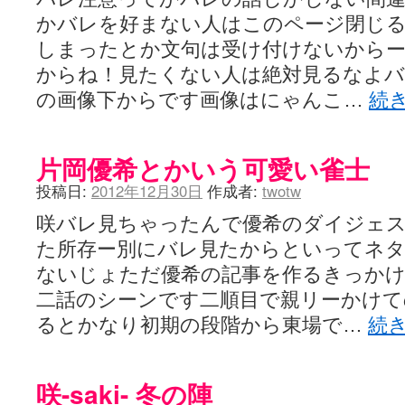
かバレを好まない人はこのページ閉じ
しまったとか文句は受け付けないから
からね！見たくない人は絶対見るなよバ
の画像下からです画像はにゃんこ…
続
片岡優希とかいう可愛い雀士
投稿日:
2012年12月30日
作成者:
twotw
咲バレ見ちゃったんで優希のダイジェ
た所存ー別にバレ見たからといってネ
ないじょただ優希の記事を作るきっか
二話のシーンです二順目で親リーかけて
るとかなり初期の段階から東場で…
続
咲-saki- 冬の陣