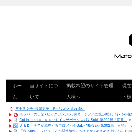
ホー
当サイトにつ
掲載希望のサイト管理
現在
ム
いて
人様へ
ト様
三十路女子×後輩男子、近づく心とすれ違い
ホッパーの日記 / ビッグガンガン8月号 シノハユ第140話、怜-Toki-
Cat in the box - キャットインザボックス / 咲-Saki- 第302局「直登」
(1
Ａ＆Ｄ 全てが混在するブログ - 咲-Saki- / 咲-Saki-第302局「直登」
(0
「咲-Saki-」 レビューとか関連情報とかまとめ / めきめき 怜-Toki- 1