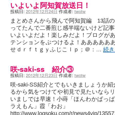
いよいよ阿知賀放送日！
投稿日:
2012年12月24日
作成者:
twotw
まとめさんから飛んで阿知賀編 13話
ってたんで二番煎じ感半端ないけど記事
いよいよだよ！楽しみだよ！ブログが
テンションをぶつけるよ！あああああ
せｄｒｆｔｇｙふじこｌｐ；＠：…
続
咲-saki-ss 紹介③
投稿日:
2012年12月23日
作成者:
twotw
咲-saki-SS紹介とでもいきましょう
るから気をつけてや初見で見たいなら
いましでは早速！小蒔「ほんわかぱっぱ
ラえもん」霞「わお」
http://www.logsoku.com/r/news4vip