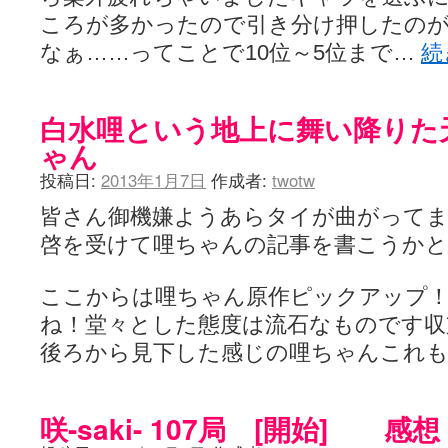
ころが多かったので引き分け押したの
なぁ……ってことで10位～5位まで…
続
白水哩という地上に舞い降りた
ゃん
投稿日:
2013年1月7日
作成者:
twotw
皆さん御機嫌ようあらタイが曲がってます
啓を受けて哩ちゃんの記事を書こうかと
ここからは哩ちゃん原作ピックアップ
ね！堂々とした態度は流石なものです収
後ろから見下した感じの哩ちゃんこれ
咲-saki- 107局 [開始] 