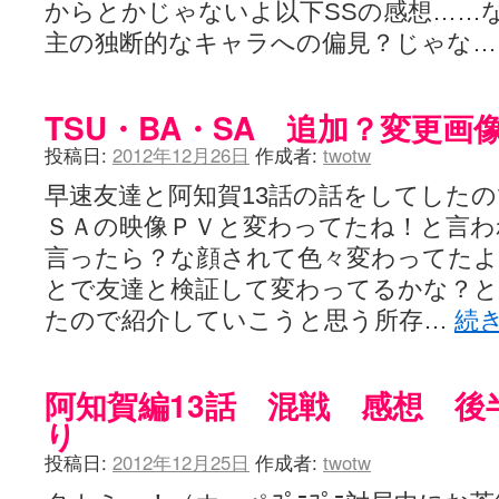
からとかじゃないよ以下SSの感想……
主の独断的なキャラへの偏見？じゃな
TSU・BA・SA 追加？変更画
投稿日:
2012年12月26日
作成者:
twotw
早速友達と阿知賀13話の話をしてした
ＳＡの映像ＰＶと変わってたね！と言わ
言ったら？な顔されて色々変わってた
とで友達と検証して変わってるかな？
たので紹介していこうと思う所存…
続
阿知賀編13話 混戦 感想 後
り
投稿日:
2012年12月25日
作成者:
twotw