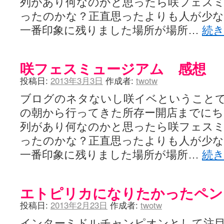
列があり何なのかと思ったら咲フェス
YUKARI / 【宥菫】 ＳＳ更新とお知らせ 【松実宥誕記念ＳＳ】
(13:
アルカ茄子 / 戒能物怪録 キングとはいったい誰なのか？
(15:24)
ったのかな？正直思ったよりも人が少
竹ブログ - 咲-Saki- / 【咲-Saki-】ゲームが待ち遠しい件
(05:44)
一番印象に残りました場所が場所…
続
SSSSS(-saki-しゃーぷしゅーとしょーとすとーりー) - 咲-saki-
せのたけくらべ - 咲-Saki- / 咲さんのやり方で就活をやってみよう
(03:5
咏-Uta-ブログ編 - 咲-Saki- / 黄色い封筒が届いた(・∀・)
(12:30)
チャウチャウちゃうんちゃうん - 咲-Saki- / 吉野の千本桜を見に行きました(2
咲フェスミュージアム 感想
気分次第。 - 咲-Saki- / シノハユ 第3巻 感想
(07:42)
あこしず日和！ - 咲-Saki- / 咲-Saki-阿知賀編Blu-rayBOX 購入
投稿日:
2013年3月3日
作成者:
twotw
(01:00)
ニワカ王者 / 【アニメ記事】咲-Saki- 立先生のコメントを取り上げる
ブログのネタないし咲イベということ
のよーなのよー - 咲-Saki- / 咲十夜 第四夜
(11:00)
Yaranakya » 咲-Saki- / 国際最萌リーグは園城寺怜ちゃんに一票を入
の朝から行ってきた所存ー開店までに
おもちがなくてもだいじょうぶ / 咲と照の確執【プリン】
(16:10)
列があり何なのかと思ったら咲フェス
咲-Saki-の舞台が特定されたら、行くしかないでしょ / ブログを引っ
りりーがーる（仮） / 虎姫 カラオケ編っぽい小ネタ
(10:29)
ったのかな？正直思ったよりも人が少
洋榎-youka- / お知らせ
(11:19)
一番印象に残りました場所が場所…
続
おっきするー咲ブログ / side-A VS side-B 野球対決
(10:30)
フリテンリーチで流して / 姫松高校についてのいくらかの考察
(09:03)
オレのぞん / 咲さんのお誕生日です （ギリギリ）
(14:58)
飛鳥の巣 - 咲-Saki- / 咲キャラがギタリストだったら...【風越編】
(15:06
エトピリカになりたかったペン
遊び半分 / もうすぐ８月も終わり
(16:03)
咲-Saki-ほんだし / 咲-Saki- 第128局 「涼風」 感想
(11:54)
投稿日:
2013年2月23日
作成者:
twotw
咲-Saki-麻雀録 / 台風に強そうな咲キャラ
(05:45)
君の友達。 / マイ・フェア・レディ
インターミドルチャンピオンとして注
(12:49)