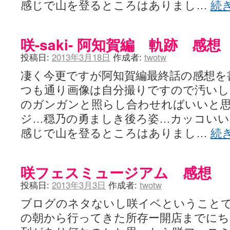
感じで山を登るところはありまし…
続
LAT. 39°20' N - 咲-Saki- / 永水航路 3 - 霧島の姫は、深山幽谷
エトピリカ!! - 咲-saki- / 咲-Saki-16巻 シノハユ7巻表紙予想
(11:05)
ニワカSakiファンの部屋 - 咲-Saki- / 咲の実写化について（再）
(15:15)
低姿勢ニワカの麻雀 / マイナーカップリングSS感想
(07:31)
咲-saki- 阿知賀編 軌跡 感想
Hinamado blog - 咲-Saki- / リハビリテーション
(04:56)
投稿日:
2013年3月18日
作成者:
twotw
咲ワン・neo[仮] / 私事。
(01:19)
EL HOLAZO - 咲-Saki- / 吉野から上り方面の帰り道、亀山JCT-四日
凄く今更ですが阿知賀編最終話の感想を
何の変哲もない咲の地名紹介 / 小鍛治さんが通っていた小学校 茨城
咲-Saki-.長野編をにょろんと見てみるブログ - 咲-Saki- / 第143局[応変]
つも通り画像は自分撮りですので汚いし
まったり咲SS他ブログ - 咲-Saki- / 照と洋榎のANN第9回
(09:00)
のガンガンと照らし合わせればいいと
咲-Saki-カツゲン備忘録 / 咲-Saki-154局 【奮起】 マジかー！
(13:30)
百合っぽいぶろぐ - 咲-Saki- / シノハユ the down of age 5巻
(06:32)
ジ…穏乃の勇ましき後ろ姿…カッコい
あかどる日和 - 咲-saki- / 【今回は考察ではなく】原村和-のどっ
感じで山を登るところはありまし…
続
妥当麻雀界ブログ / コミックマーケット８９に参加します
(11:00)
咲-saki-速報 / 一時休止のお知らせ
(08:26)
ふわふわな記憶 / 1
(16:20)
咲っ考 / 何故咲は大将で、照は先鋒なのか？
(15:20)
咲フェスミュージアム 感想
Danas je lep dan. / [咲-Saki-]もしインターハイのルールが鷲巣麻雀
投稿日:
2013年3月3日
作成者:
twotw
ぴゅーく☆すてっぷ - 咲-Saki- / ブログ終了のお知らせ
(12:51)
What You Mean ? - 咲-Saki- / 第2回清澄エリア聖地巡礼ツアーレポート
ブログのネタないし咲イベということ
左を向いて » 咲-saki- / 【シノハユ】第26話「一別以来」/咲日和・阿知賀
primary colors / 久誕イエ～～～～～～イ！！！！！！
(10:16)
の朝から行ってきた所存ー開店までに
乱れ雪月花 - 咲-Saki- / ブログ終了のお知らせ：今までありがとうご