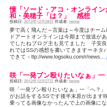
憧「ソード・アコ・オンライン
和・美穂子「は？」 感想
投稿日:
2012年12月28日
作成者:
twotw
夢で高く飛んだ～言葉は～今度はチームi
ドアートオンラインは今期まで放送があ
でしたねブログ主も見てました 子安
れではSSの感想を書いてきますーネタ
できて－ttp://www.logsoku.com/r/news…
咲「一発ブン殴りたいなぁ」一
投稿日:
2012年12月27日
作成者:
twotw
咲「一発ブン殴りたいなぁ」一「へ？」
がお話をするSSです後半末原が出ます
乗ってる画像なかったんで上の画像に