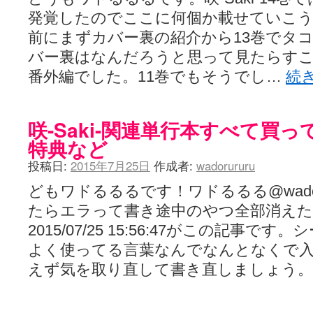
発覚したのでここに何個か載せていこ
前にまずカバー裏の紹介から13巻でタ
バー裏はなんだろうと思って見たらす
番外編でした。11巻でもそうでし…
続
咲-Saki-関連単行本すべて買
特典など
投稿日:
2015年7月25日
作成者:
wadorururu
どもワドるるるです！ワドるるる@wador
たらエラって書き途中のやつ全部消えた
2015/07/25 15:56:47がこの記事
よく使ってる言葉なんでなんとなくで
えず気を取り直して書き直しましょう