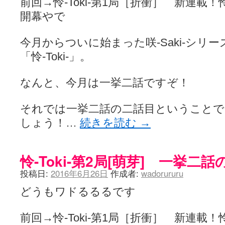
前回→怜-Toki-第1局［折衝］ 新連
LAT. 39°20' N - 咲-Saki- / 永水航路 3 - 霧島の姫は、深山幽谷
開幕やで
エトピリカ!! - 咲-saki- / 咲-Saki-16巻 シノハユ7巻表紙予想
(11:05)
ニワカSakiファンの部屋 - 咲-Saki- / 咲の実写化について（再）
(15:15)
低姿勢ニワカの麻雀 / マイナーカップリングSS感想
(07:31)
今月からついに始まった咲-Saki-シリ
Hinamado blog - 咲-Saki- / リハビリテーション
(04:56)
「怜-Toki-」。
咲ワン・neo[仮] / 私事。
(01:19)
EL HOLAZO - 咲-Saki- / 吉野から上り方面の帰り道、亀山JCT-四日
何の変哲もない咲の地名紹介 / 小鍛治さんが通っていた小学校 茨城
なんと、今月は一挙二話ですぞ！
咲-Saki-.長野編をにょろんと見てみるブログ - 咲-Saki- / 第143局[応変]
まったり咲SS他ブログ - 咲-Saki- / 照と洋榎のANN第9回
(09:00)
咲-Saki-カツゲン備忘録 / 咲-Saki-154局 【奮起】 マジかー！
(13:30)
それでは一挙二話の二話目ということ
百合っぽいぶろぐ - 咲-Saki- / シノハユ the down of age 5巻
(06:32)
しょう！…
続きを読む
→
あかどる日和 - 咲-saki- / 【今回は考察ではなく】原村和-のどっ
妥当麻雀界ブログ / コミックマーケット８９に参加します
(11:00)
咲-saki-速報 / 一時休止のお知らせ
(08:26)
ふわふわな記憶 / 1
(16:20)
怜-Toki-第2局[萌芽] 一挙二
咲っ考 / 何故咲は大将で、照は先鋒なのか？
(15:20)
Danas je lep dan. / [咲-Saki-]もしインターハイのルールが鷲巣麻雀
投稿日:
2016年6月26日
作成者:
wadorururu
ぴゅーく☆すてっぷ - 咲-Saki- / ブログ終了のお知らせ
(12:51)
What You Mean ? - 咲-Saki- / 第2回清澄エリア聖地巡礼ツアーレポート
どうもワドるるるです
左を向いて » 咲-saki- / 【シノハユ】第26話「一別以来」/咲日和・阿知賀
primary colors / 久誕イエ～～～～～～イ！！！！！！
(10:16)
前回→怜-Toki-第1局［折衝］ 新連
乱れ雪月花 - 咲-Saki- / ブログ終了のお知らせ：今までありがとうご