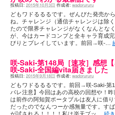
投稿日:
2015年10月3日
作成者:
wadorururu
どもワドるるるです。ぜんびた発売から
ね。チャレンジ（通信チャレンジは除く
たので限界チャレンジがなくなんとな
が、今はカードコンプと全キャラ育成完
びりとプレイしています。前回→咲-…
咲-Saki-第148局［速攻］
咲-Saki-全国編vita届きました
投稿日:
2015年9月18日
作成者:
wadorururu
どもワドるるるです。前回→咲-Saki-第1
バレ注意】今回はあの高校の回想や！昨
は前作の阿知賀ポータブルは友人に借
だったのでなんつーか感無量です。すば
が試される！！！！私は楽天ブッ…
続