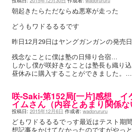
投稿日:
2015年12月30日
作成者:
wadorururu
朝起きたらただならぬ悪寒が走った
どうもワドるるるです
昨日12月29日はヤングガンガンの発売
残念なことに僕は塾の日帰り合宿…
しかし僕が咲好きなことは塾長も織り
昼休みに購入することができました。
咲-Saki-第152局[一片]感想
イムさん（内容とあまり関係な
投稿日:
2015年12月6日
作成者:
wadorururu
どもワドるるるでっす最近はテスト期
想記事をかけてなかったのですがやっ