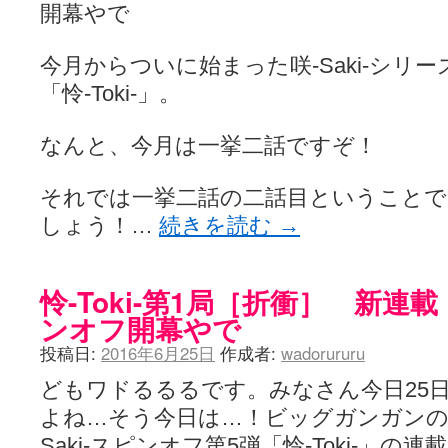
YUKARI / 【宥菫】 ＳＳ更新とお知らせ 【松実宥誕記念ＳＳ】
(13:
開幕やで
アルカ茄子 / 戒能物怪録 キングとはいったい誰なのか？
(15:24)
竹ブログ - 咲-Saki- / 【咲-Saki-】ゲームが待ち遠しい件
(05:44)
SSSSS(-saki-しゃーぷしゅーとしょーとすとーりー) - 咲-saki-
今月からついに始まった咲-Saki-シリ
せのたけくらべ - 咲-Saki- / 咲さんのやり方で就活をやってみよう
(03:5
「怜-Toki-」。
咏-Uta-ブログ編 - 咲-Saki- / 黄色い封筒が届いた(・∀・)
(12:30)
チャウチャウちゃうんちゃうん - 咲-Saki- / 吉野の千本桜を見に行きました(2
気分次第。 - 咲-Saki- / シノハユ 第3巻 感想
(07:42)
なんと、今月は一挙二話ですぞ！
あこしず日和！ - 咲-Saki- / 咲-Saki-阿知賀編Blu-rayBOX 購入
(01:00)
ニワカ王者 / 【アニメ記事】咲-Saki- 立先生のコメントを取り上げる
それでは一挙二話の二話目ということ
のよーなのよー - 咲-Saki- / 咲十夜 第四夜
(11:00)
Yaranakya » 咲-Saki- / 国際最萌リーグは園城寺怜ちゃんに一票を入
しょう！…
続きを読む
→
おもちがなくてもだいじょうぶ / 咲と照の確執【プリン】
(16:10)
咲-Saki-の舞台が特定されたら、行くしかないでしょ / ブログを引っ
りりーがーる（仮） / 虎姫 カラオケ編っぽい小ネタ
(10:29)
洋榎-youka- / お知らせ
怜-Toki-第1局［折衝］ 新
(11:19)
おっきするー咲ブログ / side-A VS side-B 野球対決
(10:30)
ンオフ開幕やで
フリテンリーチで流して / 姫松高校についてのいくらかの考察
(09:03)
オレのぞん / 咲さんのお誕生日です （ギリギリ）
(14:58)
投稿日:
2016年6月25日
作成者:
wadorururu
飛鳥の巣 - 咲-Saki- / 咲キャラがギタリストだったら...【風越編】
(15:06
遊び半分 / もうすぐ８月も終わり
どもワドるるるです。みなさん今日25
(16:03)
咲-Saki-ほんだし / 咲-Saki- 第128局 「涼風」 感想
(11:54)
よね…そう今日は…！ビッグガンガンの
咲-Saki-麻雀録 / 台風に強そうな咲キャラ
(05:45)
君の友達。 / マイ・フェア・レディ
Saki-スピンオフ第5弾「怜-Toki-」
(12:49)