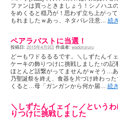
ファンは買っときましょう！シノハユ
をめくると穏乃が！思わず立ち上がって
もれましたｗあっ、ネタバレ注意…
続
ペアラバストに当選！
投稿日:
2015年4月9日
作成者:
wadorururu
どーもワドるるるです。＼しずたんイ
ケーキの飾りつけに挑戦しました↑の記
ほとんど話繋がってませんがｗそう…
乃聖誕祭を終え、食器を片づけ終わった
くると…母「ガンガンから何か届…
続
＼しずたんイェイ～／というわ
りつけに挑戦しました