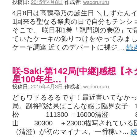
投稿日:
2015年4月8日
作成者:
wadorururu
4月8日は高鴨穏乃の誕生日 ＼しずたん
1回来る聖なる祭典の日で自分もテンシ
そこで、 咲日和1巻「龍門渕の巻②」で
ていたケーキの飾りつけをやってみまし
ケーキ調達 近くのデパートに裸ジ…
続
咲-Saki-第142局[中継]感想
星100年生…！
投稿日:
2015年4月3日
作成者:
wadorururu
どもワドるるるです！最近書いてなかっ
局。副将戦結果はこんな感じ臨界女子 1703
松 111300 －16000清澄 881
山 30300 ＋23000描写されてい
（清澄）が初のマイナス。一番稼い…