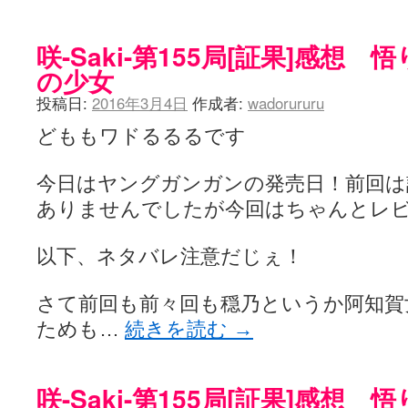
咲-Saki-第155局[証果]感想
の少女
投稿日:
2016年3月4日
作成者:
wadorururu
どももワドるるるです
今日はヤングガンガンの発売日！前回は
ありませんでしたが今回はちゃんとレ
以下、ネタバレ注意だじぇ！
さて前回も前々回も穏乃というか阿知賀
ためも…
続きを読む
→
咲-Saki-第155局[証果]感想