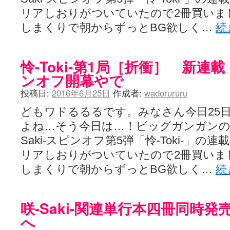
ぽっこぬ / 咲絵ログ2
(15:21)
リアしおりがついていたので2冊買いま
妄言郷 / 咲-Saki- 第129局「契機」感想
(16:01)
しまくりで朝からずっとBG欲しく…
続
咲-Saki-のてきとう考察 - 咲-Saki- / 記事紹介：書け麻に参加でさ
嶺上かいほー - 咲-saki- / (7/1日分)dreamscapeが更新していました
(14:
アニメを見ながらダラダラと就活をする - 咲-saki- / はるたんイェイ(≧∇≦
白い物置 / 咲-Saki- Best Album ～Anthology～を買いました
(00:24)
怜-Toki-第1局［折衝］ 新
らぎこのだらだら日記帳 - 咲 -saki- / 咲アンテナ杯お疲れ様でした(半ギ
ンオフ開幕やで
考える凡人 / [咲-Saki-]姉帯豊音の能力考察―暦占という仮説―
(04:47)
まいるーむ / よく分かる、有珠山高校！（キャラについてひたすら語る
投稿日:
2016年6月25日
作成者:
wadorururu
プンスコ！ 野依日和！ - 咲-Saki- / 小蒔「渚のあわあわダブリィレ
Ethanの色々ゆるじゃん不敗神話 - 咲-Saki- / 哲学的に考えてみる園
どもワドるるるです。みなさん今日25
幸咲良し / コメ返しその他
(08:27)
咲の仮blog / 和ちゃん
よね…そう今日は…！ビッグガンガンの
(12:02)
もれ日和 / 一ちゃんのフィギュアと聞いたので
(08:30)
Saki-スピンオフ第5弾「怜-Toki-」
読んだらそのままトイレで流して / 【今週の末原ちゃん】咲-Saki- 全
世紀末麻雀ブログ-じゃんキチ！ / 【咲-saki-】穏乃の良さを俺が「あ」か
リアしおりがついていたので2冊買いま
すばらな人生 / 全国編終了！ ところで、すばら先輩はどれくらい出
しまくりで朝からずっとBG欲しく…
続
ハッちゃんの四喜和 - 咲-Saki- / 咲-Saki-全国編 第13話 最終回かぁ
音楽と、人生と、 咲-saki-と。 - 咲-Saki- / こっそり休止、こっそり
ぐりーん哩 - 咲-Saki- / ネリー「ネリーはお金が要るの」
(15:00)
花鳥風月 - 咲-Saki- / やえたんイェイ～
咲-Saki-関連単行本四冊同時
(06:09)
電波天文学 - 咲-Saki- / BOOTH
(15:19)
へ
Powered by livedoor 相互RSS