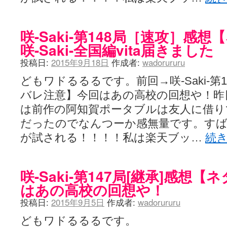
咲-Saki-第148局［速攻］
咲-Saki-全国編vita届きました
投稿日:
2015年9月18日
作成者:
wadorururu
どもワドるるるです。前回→咲-Saki-第1
バレ注意】今回はあの高校の回想や！昨
は前作の阿知賀ポータブルは友人に借
だったのでなんつーか感無量です。すば
が試される！！！！私は楽天ブッ…
続
咲-Saki-第147局[継承]感想
はあの高校の回想や！
投稿日:
2015年9月5日
作成者:
wadorururu
どもワドるるるです。