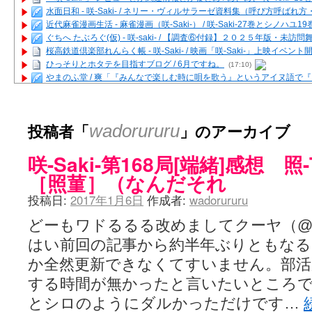
水面日和 - 咲-Saki- / ネリー・ヴィルサラーゼ資料集（呼び方呼ば
近代麻雀漫画生活 - 麻雀漫画（咲-Saki-） / 咲-Saki-27巻とシノハユ
ぐちへ たぶろぐ(仮) - 咲-saki- / 【調査⑥付録】２０２５年版・未訪
桜高鉄道倶楽部れんらく帳 - 咲-Saki- / 映画「咲-Saki-」上映イベン
ひっそりとホタテを目指すブログ / 6月ですね。
(17:10)
やまのふ堂 / 爽「『みんなで楽しむ時に唄を歌う』というアイヌ語で
咲ぱい - 咲-Saki- / 麻雀の卓上を再現するプログラムを公開
(12:58)
俺が読んだSS - 咲-saki- / 末原「小走と同じ大学なんや」爽「へえ！」
とっぽい。 / 咲-Saki- 考察・解説・レビューまとめを更新（Ver.1.1d
投稿者「
」のアーカイブ
wadorururu
咲クラ女子 - 咲-Saki- / 姫松の上重漫ちゃんと演じている伊達朱里紗
咲スファクション☆タウン - 咲-Saki- / 雀魂咲コラボ！ ガチャ＆キャ
咲-Saki-第168局[端緒]感想 照-
咲ミダレ - 咲-saki- / MJ第14回咲CUP 咲なま他
(11:53)
はやりの如く☆ - 咲-saki- / 悪いこと【SS】
(06:42)
［照菫］（なんだそれ
麻雀雑記あれこれ - 咲 -Saki- / 咲-Saki-キャラが台湾麻雀を打ったら
投稿日:
2017年1月6日
作成者:
wadorururu
またの名を咲ブログ - 咲-Saki- / 男体化すると聞いての落書き
(13:32)
あっちが変 / あっちが変
(08:31)
どーもワドるるる改めましてクーヤ（@wad
BBKN BLOG / トップページ（サイトマップ）
(15:00)
あにてつ！ / 千里山に行ってきました（2017年09月）
(06:14)
はい前回の記事から約半年ぶりともなる
さくやこのはな - 咲 -saki- / 末の千里のために(咲さんが和ちゃんを招
か全然更新できなくてすいません。部活
凡人の私 / ステルス坂こと咲-Saki-5巻表紙の舞台を発見しました
(15:35
嶺上開花自摸 / Last day of Summer session 1
(13:01)
する時間が無かったと言いたいところ
おもちもちもち - 咲-Saki- / ５・８小林先生の日記更新について
とシロのようにダルかっただけです…
かんむりとかげ - 咲-Saki- / 立先生の更新
(11:32)