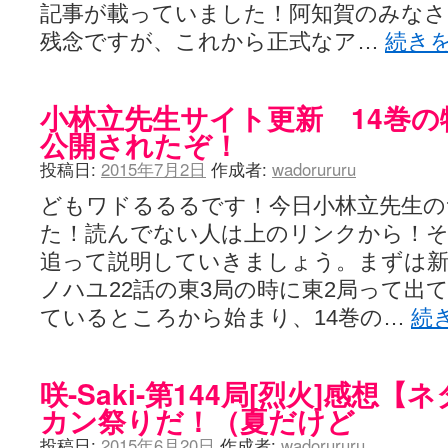
記事が載っていました！阿知賀のみな
残念ですが、これから正式なア…
続き
小林立先生サイト更新 14巻
公開されたぞ！
投稿日:
2015年7月2日
作成者:
wadorururu
どもワドるるるです！今日小林立先生の
た！読んでない人は上のリンクから！そ
追って説明していきましょう。まずは
ノハユ22話の東3局の時に東2局って出
ているところから始まり、14巻の…
続
咲-Saki-第144局[烈火]感想
カン祭りだ！（夏だけど
投稿日:
2015年6月20日
作成者:
wadorururu