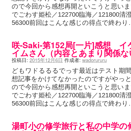
ので今回から感想再開といこうと思いま
でごわす姫松／122700臨海／121800清
56300前回はこんな感じの得点で終わり
咲-Saki-第152局[一片]感想
イムさん（内容とあまり関係な
投稿日:
2015年12月6日
作成者:
wadorururu
どもワドるるるでっす最近はテスト期
想記事をかけてなかったのですがやっ
ので今回から感想再開といこうと思いま
でごわす姫松／122700臨海／121800清
56300前回はこんな感じの得点で終わり
湯町小の修学旅行と私の中学の