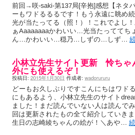
前回→咲-saki-第137局[辛抱]感想【
ーもワドるるるです！もう永遠に眺め
光が当たってる（照！）！これでよし！
ぁAaaaaaaaかわいい…光当たってて
ん…かわいい…穏乃…しずの…しず…
小林立先生サイト更新 怜ちゃ
外にも使えるぞ！
投稿日:
2015年1月30日
作成者:
wadorururu
どーもお久しぶりですこんにちはワド
にもあるよう、小林立先生のサイトdream
ました！まだ読んでいない人は読んで
回は更新されたもの全て紹介していきま
生日の志崎綾ちゃんの絵が！＼あや…