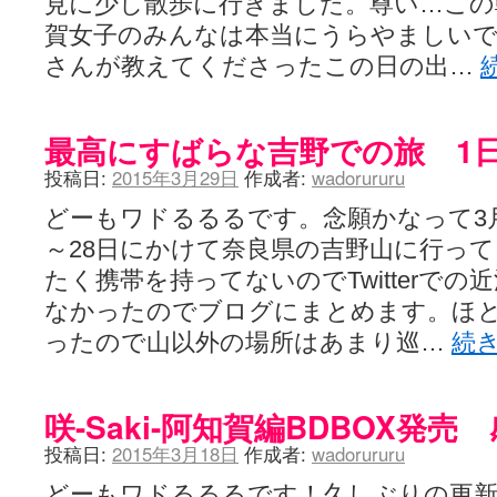
見に少し散歩に行きました。尊い…この
賀女子のみんなは本当にうらやましいで
さんが教えてくださったこの日の出…
最高にすばらな吉野での旅 1
投稿日:
2015年3月29日
作成者:
wadorururu
どーもワドるるるです。念願かなって3月
～28日にかけて奈良県の吉野山に行っ
たく携帯を持ってないのでTwitterで
なかったのでブログにまとめます。ほ
ったので山以外の場所はあまり巡…
続
咲-Saki-阿知賀編BDBOX発売
投稿日:
2015年3月18日
作成者:
wadorururu
どーもワドるるるです！久しぶりの更