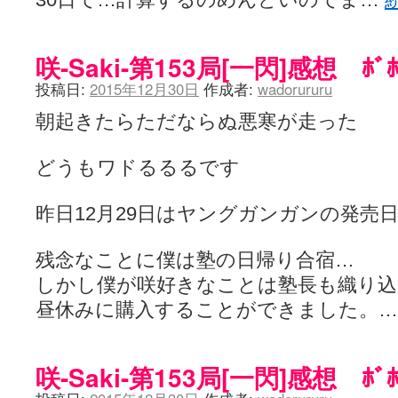
咲-Saki-第153局[一閃]感想 ﾎﾞ
投稿日:
2015年12月30日
作成者:
wadorururu
朝起きたらただならぬ悪寒が走った
どうもワドるるるです
昨日12月29日はヤングガンガンの発売
残念なことに僕は塾の日帰り合宿…
しかし僕が咲好きなことは塾長も織り
昼休みに購入することができました。
咲-Saki-第153局[一閃]感想 ﾎﾞ