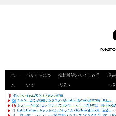
ホー
当サイトにつ
掲載希望のサイト管理
現在
ム
いて
人様へ
ト様
悩んでいるのは私だけ？夫との距離
Ａ＆Ｄ 全てが混在するブログ - 咲-Saki- / 咲-Saki-第303局「制圧」
(0
ホッパーの日記 / ビッグガンガン8月号 シノハユ第140話、怜-Toki-
Cat in the box - キャットインザボックス / 咲-Saki- 第302局「直登」
(1
「咲-Saki-」 レビューとか関連情報とかまとめ / めきめき 怜-Toki- 1