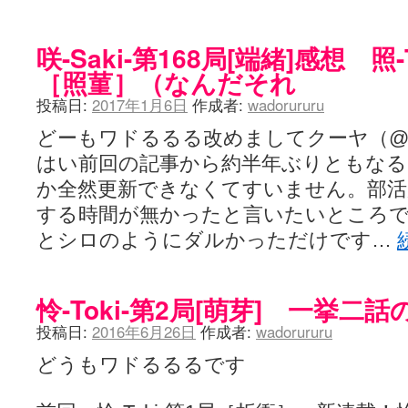
咲-Saki- | にゅいのって / 咲-Saki-臨時アンテナ
(11:50)
咲-Saki-ブログ！～麻雀下手でも咲が好き～ / ブログ名変更のお知らせ
嶺上航路 / ドラフト前日なので中日ドラゴンズのドラフト指名を予想
咲-Saki-第168局[端緒]感想 照-
音を奏でて花が咲く - 咲-Saki- / 浩子「…あっ分かった 恐らくそう
［照菫］（なんだそれ
一萬人の麓路() - 咲-Saki- / 咲-Saki- 第193局[竜王] ドラゴンの王と
from A to K / [咲-saki-][麻雀ゲーム]【ゲーム】セガのMJシリーズで2
投稿日:
2017年1月6日
作成者:
wadorururu
紺フェス - 咲-Saki- / 【越谷SS】とろけそうな日
(15:31)
ユズポニッキ - 咲-Saki- / ☆ #咲実写 ☆告知☆オンライン上映会☆ 
どーもワドるるる改めましてクーヤ（@wad
ああ、あの牌？ - 咲-Saki- / シノハユ菰沢中関連(江津・大田)の登場舞
はい前回の記事から約半年ぶりともなる
宮守大好き帳 / 告知
(13:04)
麻雀アニメ＆麻雀ゲームあれこれ / 厄介な相手だよ！ あんたは……！！ 
か全然更新できなくてすいません。部活
ばるのまーじゃん日和 - 咲-saki- / クリスマス！！そして…
(10:28)
する時間が無かったと言いたいところ
咲めも！ / ニワチョコ、尊い。
(04:23)
ＳＳＳ（咲ＳＳ）感想ブログ / 【SSS】憩 -Kei- 全国編第２２局『流局
とシロのようにダルかっただけです…
ひまじんひまんじ / 読書の秋、と言います故
(08:00)
煌-Subara- - 咲-saki- / シノハユ感想
(13:19)
SYNTH 2006 - 咲 -Saki- / 阿知賀編をドヤ顔に着目しながらまたま
怜-Toki-第2局[萌芽] 一挙二
かえんだん - 咲-Saki- / 朱里「そげなこつ私がやっておきますから
Saki-1 グランプリ ～咲ワン～ / しわが誕生することは老化現象だと
投稿日:
2016年6月26日
作成者:
wadorururu
木と木と木 - 咲-saki- / 新道寺の本
(00:00)
ヤンデレ・狂気の百合SSブログ / 【咲-Saki-SS：久咲】そして私
どうもワドるるるです
迷子の坊やのみちくさ日記 / 【連載感想】宮永照についてのあれこれ
(
私的素敵ジャンク / [咲-Saki-] 咲-Saki-第168局［端緒］感想
(16:58)
麻雀自由帳 - 咲-Saki- / 咲-Saki-第168局[端緒]感想 照-Teru- 