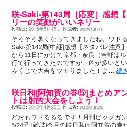
咲-Saki-第143局［応変］感
リーの笑顔がいいネリー
投稿日:
2015年5月15日
作成者:
wadorururu
そろそろ暑くなってきましたね。ワドる
Saki-第142局[中継]感想【ネタバレ注意
から11日にかけて京都・奈良（吉野は
行で行ってきたのですが、凶が多いと
みくじで大吉をツモりました！よ…
続
咲日和[阿知賀の巻⑤]まとめア
トは射的大会をしよう！
投稿日:
2015年4月25日
作成者:
wadorururu
どおもワドるるるです！月刊ビッグガンガン 
5/24号 [雑誌]今月の咲日和は阿知賀の