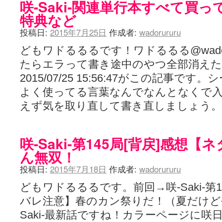
咲-Saki-関連単行本すべて買
特典など
投稿日:
2015年7月25日
作成者:
wadorururu
どもワドるるるです！ワドるるる@wador
たらエラって書き途中のやつ全部消えた
2015/07/25 15:56:47がこの記事
よく使ってる言葉なんでなんとなくで
えず気を取り直して書き直しましょう
咲-Saki-第145局[背戻]感想
ん無双！
投稿日:
2015年7月18日
作成者:
wadorururu
どもワドるるるです。前回→咲-Saki-第1
バレ注意】春のカン祭りだ！（夏だけど
Saki-最新話ですね！カラーページに咲