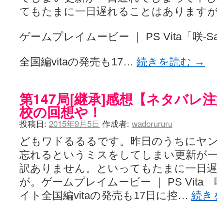
てもたまに一日遅れることはあります
ゲームプレイムービー ｜ PS Vita「咲-
全国編vitaの発売も17…
続きを読む
→
第147局[継承]感想【ネタバレ
校の回想や！
投稿日:
2015年9月5日
作成者:
wadorururu
どもワドるるるです。昨日のうちにヤ
忘れるというミスをしてしまい更新が
訳ありません。といってもたまに一日
が。ゲームプレイムービー ｜ PS Vita「
イト全国編vitaの発売も17日に控…
続き