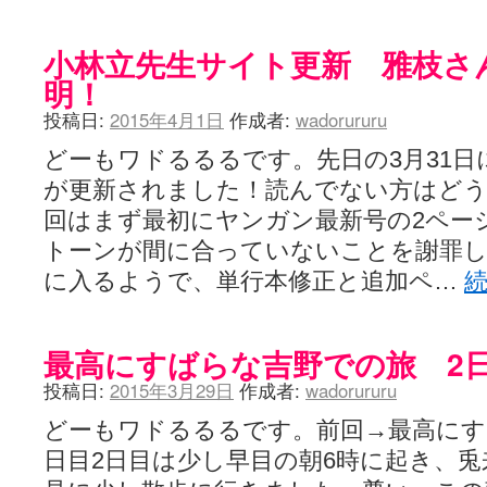
小林立先生サイト更新 雅枝さ
明！
投稿日:
2015年4月1日
作成者:
wadorururu
どーもワドるるるです。先日の3月31
が更新されました！読んでない方はど
回はまず最初にヤンガン最新号の2ペー
トーンが間に合っていないことを謝罪
に入るようで、単行本修正と追加ペ…
最高にすばらな吉野での旅 2日
投稿日:
2015年3月29日
作成者:
wadorururu
どーもワドるるるです。前回→最高にす
日目2日目は少し早目の朝6時に起き、