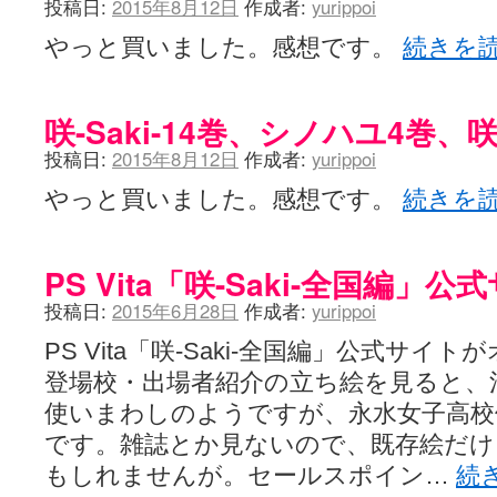
投稿日:
2015年8月12日
作成者:
yurippoi
ぽっこぬ / 咲絵ログ2
(15:21)
妄言郷 / 咲-Saki- 第129局「契機」感想
(16:01)
やっと買いました。感想です。
続きを
咲-Saki-のてきとう考察 - 咲-Saki- / 記事紹介：書け麻に参加でさ
嶺上かいほー - 咲-saki- / (7/1日分)dreamscapeが更新していました
(14:
アニメを見ながらダラダラと就活をする - 咲-saki- / はるたんイェイ(≧∇≦
咲-Saki-14巻、シノハユ4巻、
白い物置 / 咲-Saki- Best Album ～Anthology～を買いました
(00:24)
らぎこのだらだら日記帳 - 咲 -saki- / 咲アンテナ杯お疲れ様でした(半ギ
投稿日:
2015年8月12日
作成者:
yurippoi
考える凡人 / [咲-Saki-]姉帯豊音の能力考察―暦占という仮説―
(04:47)
まいるーむ / よく分かる、有珠山高校！（キャラについてひたすら語る
やっと買いました。感想です。
続きを
プンスコ！ 野依日和！ - 咲-Saki- / 小蒔「渚のあわあわダブリィレ
Ethanの色々ゆるじゃん不敗神話 - 咲-Saki- / 哲学的に考えてみる園
幸咲良し / コメ返しその他
(08:27)
咲の仮blog / 和ちゃん
(12:02)
PS Vita「咲-Saki-全国編
もれ日和 / 一ちゃんのフィギュアと聞いたので
(08:30)
投稿日:
2015年6月28日
作成者:
yurippoi
読んだらそのままトイレで流して / 【今週の末原ちゃん】咲-Saki- 全
世紀末麻雀ブログ-じゃんキチ！ / 【咲-saki-】穏乃の良さを俺が「あ」か
PS Vita「咲-Saki-全国編」公式サ
すばらな人生 / 全国編終了！ ところで、すばら先輩はどれくらい出
ハッちゃんの四喜和 - 咲-Saki- / 咲-Saki-全国編 第13話 最終回かぁ
登場校・出場者紹介の立ち絵を見ると、
音楽と、人生と、 咲-saki-と。 - 咲-Saki- / こっそり休止、こっそり
使いまわしのようですが、永水女子高校
ぐりーん哩 - 咲-Saki- / ネリー「ネリーはお金が要るの」
(15:00)
花鳥風月 - 咲-Saki- / やえたんイェイ～
(06:09)
です。雑誌とか見ないので、既存絵だけ
電波天文学 - 咲-Saki- / BOOTH
(15:19)
もしれませんが。セールスポイン…
続
Powered by livedoor 相互RSS