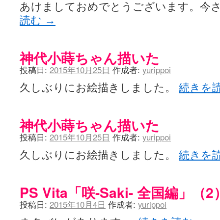
咲-Saki- | にゅいのって / 咲-Saki-臨時アンテナ
(11:50)
あけましておめでとうございます。今
咲-Saki-ブログ！～麻雀下手でも咲が好き～ / ブログ名変更のお知らせ
読む
→
嶺上航路 / ドラフト前日なので中日ドラゴンズのドラフト指名を予想
音を奏でて花が咲く - 咲-Saki- / 浩子「…あっ分かった 恐らくそう
一萬人の麓路() - 咲-Saki- / 咲-Saki- 第193局[竜王] ドラゴンの王と
from A to K / [咲-saki-][麻雀ゲーム]【ゲーム】セガのMJシリーズで2
神代小蒔ちゃん描いた
紺フェス - 咲-Saki- / 【越谷SS】とろけそうな日
(15:31)
投稿日:
2015年10月25日
作成者:
yurippoi
ユズポニッキ - 咲-Saki- / ☆ #咲実写 ☆告知☆オンライン上映会☆ 
ああ、あの牌？ - 咲-Saki- / シノハユ菰沢中関連(江津・大田)の登場舞
久しぶりにお絵描きしました。
続きを
宮守大好き帳 / 告知
(13:04)
麻雀アニメ＆麻雀ゲームあれこれ / 厄介な相手だよ！ あんたは……！！ 
ばるのまーじゃん日和 - 咲-saki- / クリスマス！！そして…
(10:28)
咲めも！ / ニワチョコ、尊い。
(04:23)
神代小蒔ちゃん描いた
ＳＳＳ（咲ＳＳ）感想ブログ / 【SSS】憩 -Kei- 全国編第２２局『流局
ひまじんひまんじ / 読書の秋、と言います故
(08:00)
投稿日:
2015年10月25日
作成者:
yurippoi
煌-Subara- - 咲-saki- / シノハユ感想
(13:19)
SYNTH 2006 - 咲 -Saki- / 阿知賀編をドヤ顔に着目しながらまたま
久しぶりにお絵描きしました。
続きを
かえんだん - 咲-Saki- / 朱里「そげなこつ私がやっておきますから
Saki-1 グランプリ ～咲ワン～ / しわが誕生することは老化現象だと
木と木と木 - 咲-saki- / 新道寺の本
(00:00)
PS Vita「咲-Saki- 全国編」（2
ヤンデレ・狂気の百合SSブログ / 【咲-Saki-SS：久咲】そして私
迷子の坊やのみちくさ日記 / 【連載感想】宮永照についてのあれこれ
(
投稿日:
2015年10月4日
作成者:
yurippoi
私的素敵ジャンク / [咲-Saki-] 咲-Saki-第168局［端緒］感想
(16:58)
麻雀自由帳 - 咲-Saki- / 咲-Saki-第168局[端緒]感想 照-Teru- 