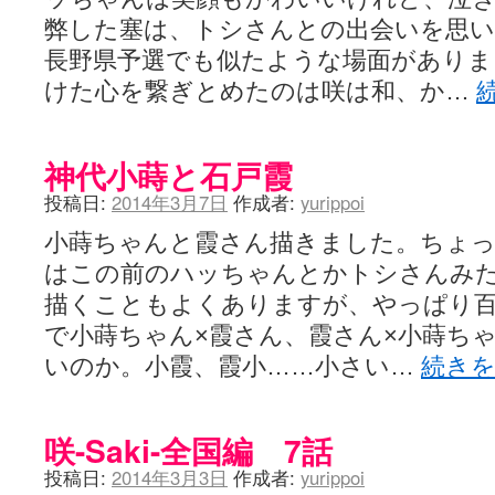
弊した塞は、トシさんとの出会いを思
長野県予選でも似たような場面がありま
けた心を繋ぎとめたのは咲は和、か…
神代小蒔と石戸霞
投稿日:
2014年3月7日
作成者:
yurippoi
小蒔ちゃんと霞さん描きました。ちょ
はこの前のハッちゃんとかトシさんみ
描くこともよくありますが、やっぱり
で小蒔ちゃん×霞さん、霞さん×小蒔ち
いのか。小霞、霞小……小さい…
続き
咲-Saki-全国編 7話
投稿日:
2014年3月3日
作成者:
yurippoi