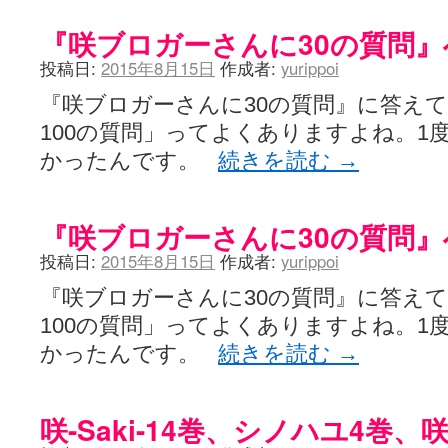
YUKARI / 【宥菫】 ＳＳ更新とお知らせ 【松実宥誕記念ＳＳ】
(13:
アルカ茄子 / 戒能物怪録 キングとはいったい誰なのか？
(15:24)
『咲ブロガーさんに30の質問
竹ブログ - 咲-Saki- / 【咲-Saki-】ゲームが待ち遠しい件
(05:44)
SSSSS(-saki-しゃーぷしゅーとしょーとすとーりー) - 咲-saki-
投稿日:
2015年8月15日
作成者:
yurippoi
せのたけくらべ - 咲-Saki- / 咲さんのやり方で就活をやってみよう
(03:5
咏-Uta-ブログ編 - 咲-Saki- / 黄色い封筒が届いた(・∀・)
『咲ブロガーさんに30の質問』に答えて
(12:30)
チャウチャウちゃうんちゃうん - 咲-Saki- / 吉野の千本桜を見に行きました(2
100の質問」ってよくありますよね。1
気分次第。 - 咲-Saki- / シノハユ 第3巻 感想
(07:42)
あこしず日和！ - 咲-Saki- / 咲-Saki-阿知賀編Blu-rayBOX 購入
かったんです。
続きを読む
→
(01:00)
ニワカ王者 / 【アニメ記事】咲-Saki- 立先生のコメントを取り上げる
のよーなのよー - 咲-Saki- / 咲十夜 第四夜
(11:00)
Yaranakya » 咲-Saki- / 国際最萌リーグは園城寺怜ちゃんに一票を入
『咲ブロガーさんに30の質問
おもちがなくてもだいじょうぶ / 咲と照の確執【プリン】
(16:10)
咲-Saki-の舞台が特定されたら、行くしかないでしょ / ブログを引っ
投稿日:
2015年8月15日
作成者:
yurippoi
りりーがーる（仮） / 虎姫 カラオケ編っぽい小ネタ
(10:29)
洋榎-youka- / お知らせ
(11:19)
『咲ブロガーさんに30の質問』に答えて
おっきするー咲ブログ / side-A VS side-B 野球対決
(10:30)
100の質問」ってよくありますよね。1
フリテンリーチで流して / 姫松高校についてのいくらかの考察
(09:03)
オレのぞん / 咲さんのお誕生日です （ギリギリ）
(14:58)
かったんです。
続きを読む
→
飛鳥の巣 - 咲-Saki- / 咲キャラがギタリストだったら...【風越編】
(15:06
遊び半分 / もうすぐ８月も終わり
(16:03)
咲-Saki-ほんだし / 咲-Saki- 第128局 「涼風」 感想
(11:54)
咲-Saki-14巻、シノハユ4巻、
咲-Saki-麻雀録 / 台風に強そうな咲キャラ
(05:45)
君の友達。 / マイ・フェア・レディ
(12:49)