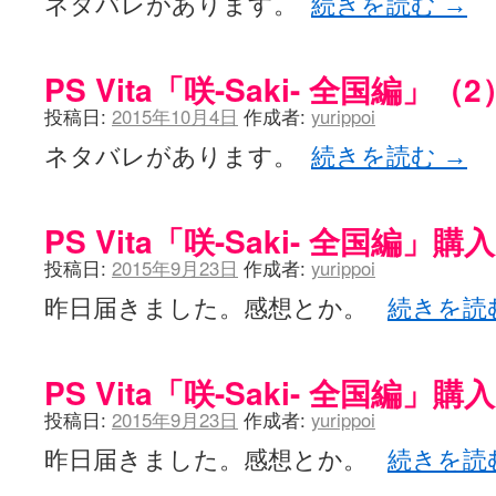
ネタバレがあります。
続きを読む
→
LAT. 39°20' N - 咲-Saki- / 永水航路 3 - 霧島の姫は、深山幽谷
エトピリカ!! - 咲-saki- / 咲-Saki-16巻 シノハユ7巻表紙予想
(11:05)
ニワカSakiファンの部屋 - 咲-Saki- / 咲の実写化について（再）
(15:15)
PS Vita「咲-Saki- 全国編」（2
低姿勢ニワカの麻雀 / マイナーカップリングSS感想
(07:31)
Hinamado blog - 咲-Saki- / リハビリテーション
(04:56)
投稿日:
2015年10月4日
作成者:
yurippoi
咲ワン・neo[仮] / 私事。
(01:19)
EL HOLAZO - 咲-Saki- / 吉野から上り方面の帰り道、亀山JCT-四日
ネタバレがあります。
続きを読む
→
何の変哲もない咲の地名紹介 / 小鍛治さんが通っていた小学校 茨城
咲-Saki-.長野編をにょろんと見てみるブログ - 咲-Saki- / 第143局[応変]
まったり咲SS他ブログ - 咲-Saki- / 照と洋榎のANN第9回
(09:00)
咲-Saki-カツゲン備忘録 / 咲-Saki-154局 【奮起】 マジかー！
PS Vita「咲-Saki- 全国編」購入
(13:30)
百合っぽいぶろぐ - 咲-Saki- / シノハユ the down of age 5巻
(06:32)
投稿日:
2015年9月23日
作成者:
yurippoi
あかどる日和 - 咲-saki- / 【今回は考察ではなく】原村和-のどっ
妥当麻雀界ブログ / コミックマーケット８９に参加します
(11:00)
昨日届きました。感想とか。
続きを読
咲-saki-速報 / 一時休止のお知らせ
(08:26)
ふわふわな記憶 / 1
(16:20)
咲っ考 / 何故咲は大将で、照は先鋒なのか？
(15:20)
Danas je lep dan. / [咲-Saki-]もしインターハイのルールが鷲巣麻雀
PS Vita「咲-Saki- 全国編」購入
ぴゅーく☆すてっぷ - 咲-Saki- / ブログ終了のお知らせ
(12:51)
投稿日:
2015年9月23日
作成者:
yurippoi
What You Mean ? - 咲-Saki- / 第2回清澄エリア聖地巡礼ツアーレポート
左を向いて » 咲-saki- / 【シノハユ】第26話「一別以来」/咲日和・阿知賀
昨日届きました。感想とか。
続きを読
primary colors / 久誕イエ～～～～～～イ！！！！！！
(10:16)
乱れ雪月花 - 咲-Saki- / ブログ終了のお知らせ：今までありがとうご