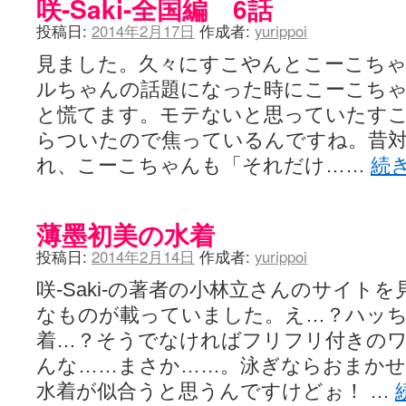
咲-Saki-全国編 6話
投稿日:
2014年2月17日
作成者:
yurippoi
見ました。久々にすこやんとこーこち
ルちゃんの話題になった時にこーこちゃ
と慌てます。モテないと思っていたす
らついたので焦っているんですね。昔
れ、こーこちゃんも「それだけ……
続
薄墨初美の水着
投稿日:
2014年2月14日
作成者:
yurippoi
咲-Saki-の著者の小林立さんのサイト
なものが載っていました。え…？ハッ
着…？そうでなければフリフリ付きの
んな……まさか……。泳ぎならおまか
水着が似合うと思うんですけどぉ！ …