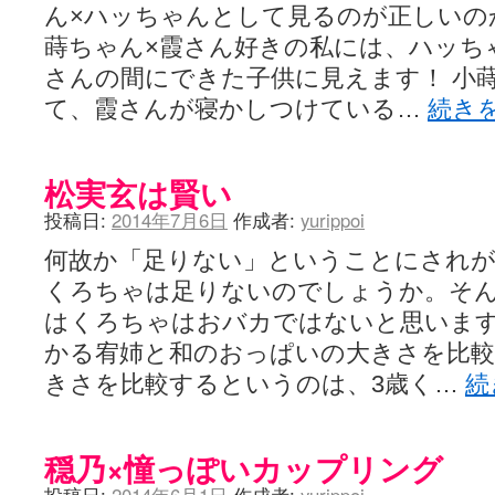
ん×ハッちゃんとして見るのが正しいの
蒔ちゃん×霞さん好きの私には、ハッち
さんの間にできた子供に見えます！ 小
て、霞さんが寝かしつけている…
続き
松実玄は賢い
投稿日:
2014年7月6日
作成者:
yurippoi
何故か「足りない」ということにされ
くろちゃは足りないのでしょうか。そ
はくろちゃはおバカではないと思いま
かる宥姉と和のおっぱいの大きさを比
きさを比較するというのは、3歳く…
続
穏乃×憧っぽいカップリング