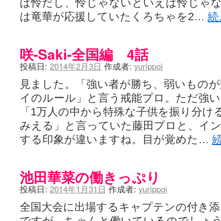
ば怜だし、怜じゃないといえば怜じゃ
は竜華が応援していたくろちゃを2…
続
咲-Saki-全国編 4話
投稿日:
2014年2月3日
作成者:
yurippoi
見ました。「強い者が勝ち、弱いものが
イのルール」と言う戒能プロ。ただ強
「1万人の中から特殊な子供を振り分け
みえる」と言っていた藤田プロと、イ
する印象が違いますね。目が覚めた…
池田華菜の働きっぷり
投稿日:
2014年1月31日
作成者:
yurippoi
全国大会に出場するキャプテンの付き添
ですが、ちゃんと働いているのでしょ