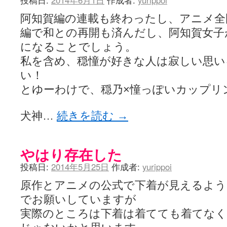
投稿日:
2014年6月1日
作成者:
yurippoi
阿知賀編の連載も終わったし、アニメ全
編で和との再開も済んだし、阿知賀女子
になることでしょう。
私を含め、穏憧が好きな人は寂しい思い
い！
とゆーわけで、穏乃×憧っぽいカップリ
犬神…
続きを読む
→
やはり存在した
投稿日:
2014年5月25日
作成者:
yurippoi
原作とアニメの公式で下着が見えるよう
でお願いしていますが
実際のところは下着は着てても着てな