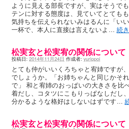
ように見える部長ですが、実はそうで
テンに対する態度は、見ていてとても
気持ちを伝えられないみはるんに「い
一杯で、本人に直接は言えないよ…
続
松実玄と松実宥の関係について
投稿日:
2014年11月24日
作成者:
yurippoi
とても仲がいいくろちゃと宥姉ですが
でしょうか。「お姉ちゃんと同じかそ
で」 和と宥姉のおっぱいの大きさを比
着だし、コタツにこもりっぱなしだし、
分かるような格好はしないはずです…
松実玄と松実宥の関係について