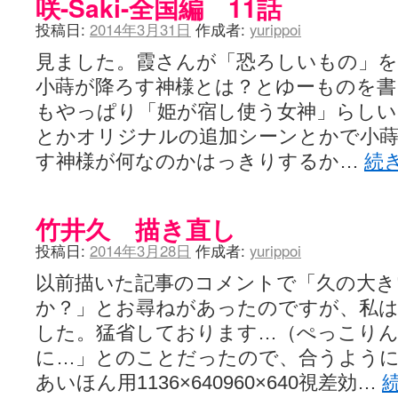
咲-Saki-全国編 11話
投稿日:
2014年3月31日
作成者:
yurippoi
見ました。霞さんが「恐ろしいもの」を
小蒔が降ろす神様とは？とゆーものを
もやっぱり「姫が宿し使う女神」らしい
とかオリジナルの追加シーンとかで小
す神様が何なのかはっきりするか…
続
竹井久 描き直し
投稿日:
2014年3月28日
作成者:
yurippoi
以前描いた記事のコメントで「久の大き
か？」とお尋ねがあったのですが、私
した。猛省しております…（ぺっこり
に…」とのことだったので、合うよう
あいほん用1136×640960×640視差効…