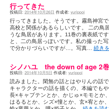
行ってきた
投稿日:
2014年10月26日
作成者:
yurippoi
行ってきました。そうです。霧島神宮で
高校と関係があるらしいです。 二の鳥
うな鳥居があります。11巻の裏表紙で
と、二の鳥居っぽいです。私の撮った写
で分かりづらいですが…。写真…
続き
シノハユ the down of age 2
投稿日:
2014年10月5日
作成者:
yurippoi
読みました。閑無の話とはやりんの話で
キャラクターの話を描くの、本編でもや
長×キャプテンとか、かじゅ×モモとか、
はるるとか、シズ×憧とか、玄×宥とか
怜×竜華とか、哩×姫子とか…
続きを読