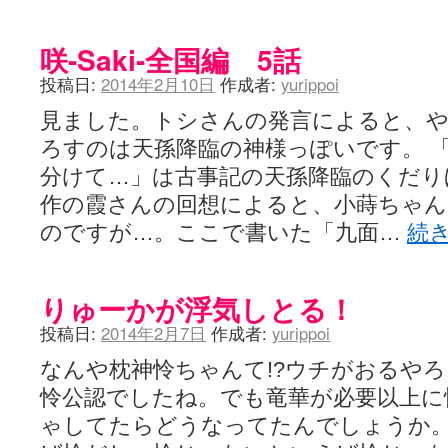
咲-Saki-全国編 5話
投稿日:
2014年2月10日
作成者:
yurippoi
見ました。トシさんの発言によると、
ろすのは天孫降臨の神様っぽいです。 
分けて…」は古事記の天孫降臨のくだり
作の霞さんの回想によると、小蒔ちゃん
のですが…。ここで書いた「九面…
続
りゅーかが浮気しとる！
投稿日:
2014年2月7日
作成者:
yurippoi
なんや枕神怜ちゃんて!?ウチがおるやろ!
怜公認でしたね。でも竜華が必要以上に
ゃしてたらどうなってたんでしょうか