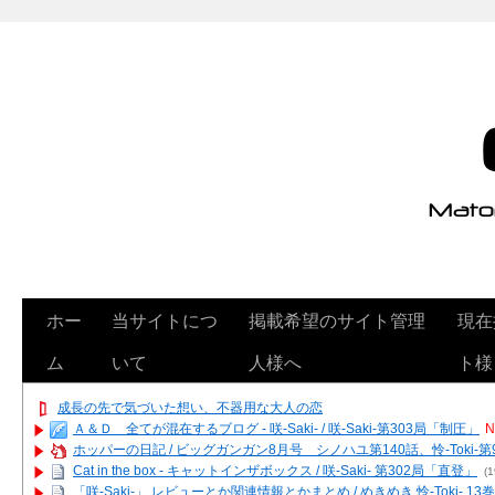
ホー
当サイトにつ
掲載希望のサイト管理
現在
ム
いて
人様へ
ト様
成長の先で気づいた想い、不器用な大人の恋
Ａ＆Ｄ 全てが混在するブログ - 咲-Saki- / 咲-Saki-第303局「制圧」
N
ホッパーの日記 / ビッグガンガン8月号 シノハユ第140話、怜-Toki-
Cat in the box - キャットインザボックス / 咲-Saki- 第302局「直登」
(1
「咲-Saki-」 レビューとか関連情報とかまとめ / めきめき 怜-Toki- 1