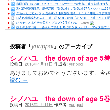
水面日和 - 咲-Saki- / ネリー・ヴィルサラーゼ資料集（呼び方呼ば
近代麻雀漫画生活 - 麻雀漫画（咲-Saki-） / 咲-Saki-27巻とシノハユ
ぐちへ たぶろぐ(仮) - 咲-saki- / 【調査⑥付録】２０２５年版・未訪
桜高鉄道倶楽部れんらく帳 - 咲-Saki- / 映画「咲-Saki-」上映イベン
ひっそりとホタテを目指すブログ / 6月ですね。
(17:10)
やまのふ堂 / 爽「『みんなで楽しむ時に唄を歌う』というアイヌ語で
咲ぱい - 咲-Saki- / 麻雀の卓上を再現するプログラムを公開
(12:58)
俺が読んだSS - 咲-saki- / 末原「小走と同じ大学なんや」爽「へえ！」
とっぽい。 / 咲-Saki- 考察・解説・レビューまとめを更新（Ver.1.1d
投稿者「
」のアーカイブ
yurippoi
咲クラ女子 - 咲-Saki- / 姫松の上重漫ちゃんと演じている伊達朱里紗
咲スファクション☆タウン - 咲-Saki- / 雀魂咲コラボ！ ガチャ＆キャ
シノハユ the down of age 5
咲ミダレ - 咲-saki- / MJ第14回咲CUP 咲なま他
(11:53)
はやりの如く☆ - 咲-saki- / 悪いこと【SS】
(06:42)
投稿日:
2016年1月11日
作成者:
yurippoi
麻雀雑記あれこれ - 咲 -Saki- / 咲-Saki-キャラが台湾麻雀を打ったら
またの名を咲ブログ - 咲-Saki- / 男体化すると聞いての落書き
(13:32)
あけましておめでとうございます。今
あっちが変 / あっちが変
(08:31)
読む
→
BBKN BLOG / トップページ（サイトマップ）
(15:00)
あにてつ！ / 千里山に行ってきました（2017年09月）
(06:14)
さくやこのはな - 咲 -saki- / 末の千里のために(咲さんが和ちゃんを招
凡人の私 / ステルス坂こと咲-Saki-5巻表紙の舞台を発見しました
(15:35
シノハユ the down of age 5
嶺上開花自摸 / Last day of Summer session 1
(13:01)
おもちもちもち - 咲-Saki- / ５・８小林先生の日記更新について
投稿日:
2016年1月11日
作成者:
yurippoi
かんむりとかげ - 咲-Saki- / 立先生の更新
(11:32)