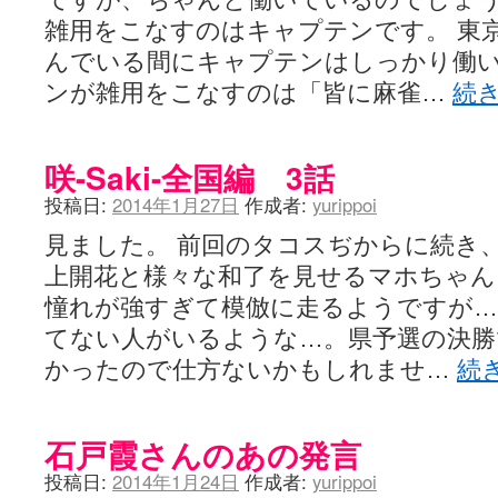
雑用をこなすのはキャプテンです。 東
んでいる間にキャプテンはしっかり働
ンが雑用をこなすのは「皆に麻雀…
続
咲-Saki-全国編 3話
投稿日:
2014年1月27日
作成者:
yurippoi
見ました。 前回のタコスぢからに続き
上開花と様々な和了を見せるマホちゃん
憧れが強すぎて模倣に走るようですが…
てない人がいるような…。県予選の決勝
かったので仕方ないかもしれませ…
続
石戸霞さんのあの発言
投稿日:
2014年1月24日
作成者:
yurippoi