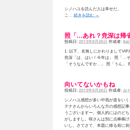
シノハユを読んだ人は幸せだ。
こ…
続きを読む
→
照「…あれ？尭深は帰
投稿日:
2013年9月26日
作成者:
ika
1: 以下、名無しにかわりましてVIPがお送りし
尭深「は、はい！今年は」 照「…そ
「そうなんですか…」 照「うん」 尭
向いてないかもね
投稿日:
2013年9月26日
作成者:
み
シノハユ感想が多い中我が道をいく
テナさんからいろんな方の感想記事
うございますー。個人的にはのどち
がしますし。咲さんは別に点棒稼げ
いし。さてさて、本題に移る前に