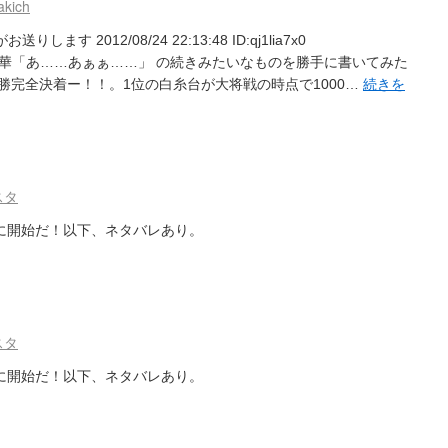
akich
す 2012/08/24 22:13:48 ID:qj1lia7x0
華「あ……あぁぁ……」 の続きみたいなものを勝手に書いてみた
勝完全決着ー！！。1位の白糸台が大将戦の時点で1000…
続きを
スタ
ついに開始だ！以下、ネタバレあり。
スタ
ついに開始だ！以下、ネタバレあり。