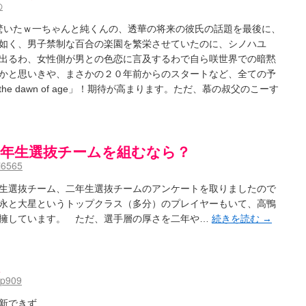
の
らい驚いたｗ一ちゃんと純くんの、透華の将来の彼氏の話題を最後に、
如く、男子禁制な百合の楽園を繁栄させていたのに、シノハユ
出るわ、女性側が男との色恋に言及するわで自ら咲世界での暗黙
かと思いきや、まさかの２０年前からのスタートなど、全ての予
e dawn of age」！期待が高まります。ただ、慕の叔父のこーす
-一年生選抜チームを組むなら？
i6565
生選抜チーム、二年生選抜チームのアンケートを取りましたので
永と大星というトップクラス（多分）のプレイヤーもいて、高鴨
擁しています。 ただ、選手層の厚さを二年や…
続きを読む
→
p909
新できず