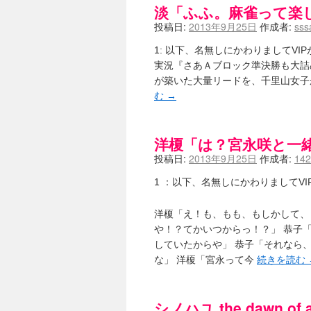
淡「ふふ。麻雀って楽
投稿日:
2013年9月25日
作成者:
sss
1: 以下、名無しにかわりましてVIPがお送りし
実況『さあＡブロック準決勝も大詰
が築いた大量リードを、千里山女子
む
→
洋榎「は？宮永咲と一
投稿日:
2013年9月25日
作成者:
142
1 ：以下、名無しにかわりましてVIPがお送りし
洋榎「え！も、もも、もしかして、
や！？てかいつからっ！？」 恭子
していたからや」 恭子「それなら
な」 洋榎「宮永って今
続きを読む
シノハユ the dawn of