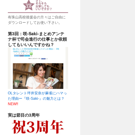
有珠山高校後援会の方々はご自由に
ダウンロードしてお使い下さい。
第3回：咲-Saki-まとめアンテ
ナ杯で司会進行の仕事とか依頼
してもいいんですかね？
OLタレント坪井安奈が麻雀にハマっ
た理由ー『咲-Saki-』の魅力とは？
NEW!!
実は節目の3周年