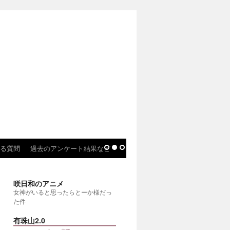
る質問
過去のアンケート結果など
咲日和のアニメ
女神がいると思ったらとーか様だっ
た件
有珠山2.0