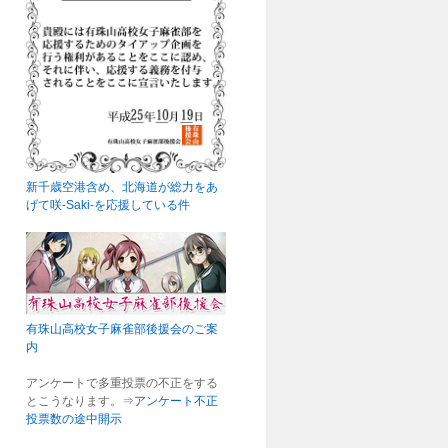
新千歳空港含め、北海道が総力をあ
げて咲-Saki-を応援している件
有珠山高校女子麻雀部後援会のご案
内
アンケートで多重投票の不正をする
とこうなります。⇒
アンケート不正
投票数の途中開示