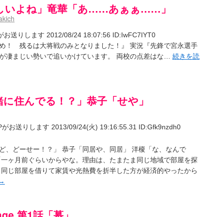
しいよね」竜華「あ……あぁぁ……」
akich
ます 2012/08/24 18:07:56 ID:IwFC7IYT0
め！ 残るは大将戦のみとなりました！』 実況『先鋒で宮永選手
が凄まじい勢いで追いかけています。 両校の点差はな…
続きを読
緒に住んでる！？」恭子「せや」
ます 2013/09/24(火) 19:16:55.31 ID:Gfk9nzdh0
ど、どーせー！？」 恭子「同居や、同居」 洋榎「な、なんで
「一ヶ月前ぐらいからやな。理由は、たまたま同じ地域で部屋を探
、同じ部屋を借りて家賃や光熱費を折半した方が経済的やったから
→
 age 第1話「慕」