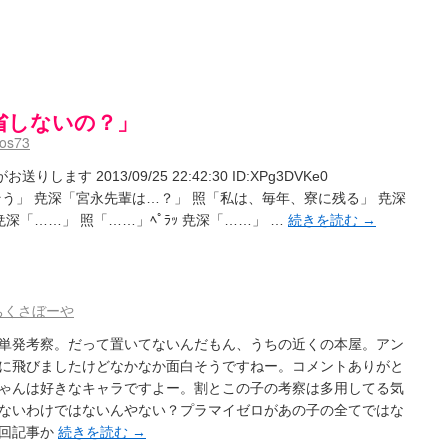
省しないの？」
ros73
ます 2013/09/25 22:42:30 ID:XPg3DVKe0
う」 尭深「宮永先輩は…？」 照「私は、毎年、寮に残る」 尭深
深「……」 照「……」ﾍﾟﾗｯ 尭深「……」 …
続きを読む
→
ちくさぼーや
単発考察。だって置いてないんだもん、うちの近くの本屋。アン
に飛びましたけどなかなか面白そうですねー。コメントありがと
ゃんは好きなキャラですよー。割とこの子の考察は多用してる気
ないわけではないんやない？プラマイゼロがあの子の全てではな
前回記事か
続きを読む
→