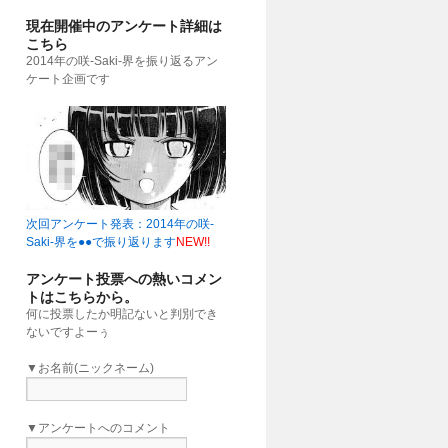
現在開催中のアンケート詳細は
こちら
2014年の咲-Saki-界を振り返るアン
ケート企画です
次回アンケート発表：2014年の咲-
Saki-界を●●で振り返ります
NEW!!
アンケート投票への熱いコメン
トはこちらから。
何に投票したか明記ないと判別でき
ないですよーぅ
▼お名前(ニックネーム)
▼アンケートへのコメント