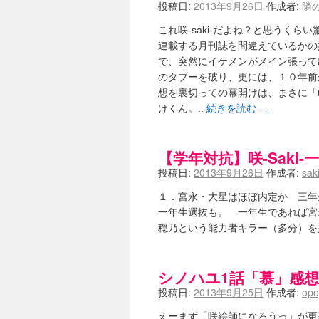
投稿日:
2013年9月26日
作成者:
隣
これ咲-saki-だよね？と思うく
連載する月刊誌を間違えているかの
で、突然にイケメンがメイン張って
のタブーを破り、更には、１０年前
想を裏切っての幕開けは、まさに「th
けくん。..
続きを読む
→
【学年対抗】咲-Saki
投稿日:
2013年9月26日
作成者:
sak
１．宮永・大星はほぼ内定か 三年
一年生選抜も。 一年生であれば宮
穏乃という能力者キラー（多分）を
シノハユ1話「慕」感想
投稿日:
2013年9月25日
作成者:
opo
えーまず「咲絵師になろうっ」が更