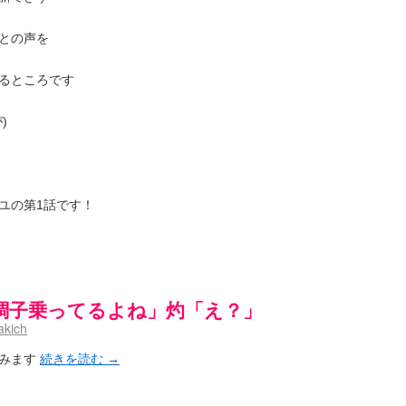
との声を
るところです
)
ユの第1話です！
調子乗ってるよね」灼「え？」
akich
含みます
続きを読む
→