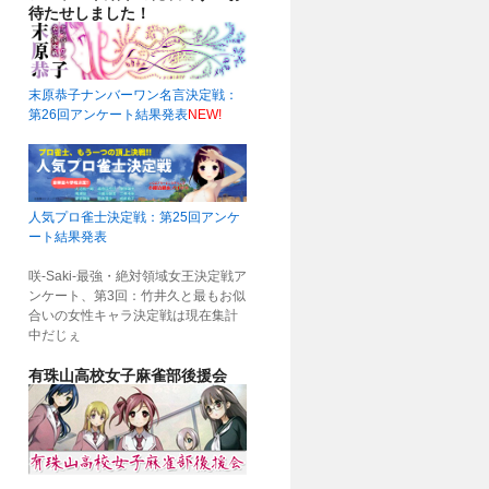
待たせしました！
末原恭子ナンバーワン名言決定戦：
第26回アンケート結果発表
NEW!
人気プロ雀士決定戦：第25回アンケ
ート結果発表
咲-Saki-最強・絶対領域女王決定戦ア
ンケート、第3回：竹井久と最もお似
合いの女性キャラ決定戦は現在集計
中だじぇ
有珠山高校女子麻雀部後援会