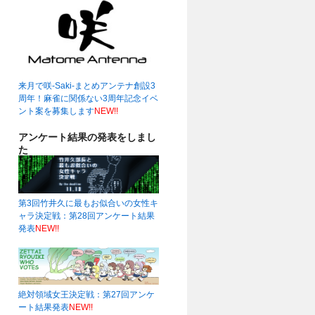
来月で咲-Saki-まとめアンテナ創設3
周年！麻雀に関係ない3周年記念イベ
ント案を募集します
NEW!!
アンケート結果の発表をしまし
た
第3回竹井久に最もお似合いの女性キ
ャラ決定戦：第28回アンケート結果
発表
NEW!!
絶対領域女王決定戦：第27回アンケ
ート結果発表
NEW!!