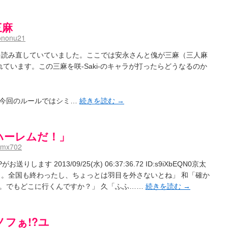
三麻
ononu21
巻を読み直していていました。ここでは安永さんと傀が三麻（三人麻
ています。この三麻を咲-Saki-のキャラが打ったらどうなるのか
に今回のルールではシミ…
続きを読む
→
ハーレムだ！」
dmx702
します 2013/09/25(水) 06:37:36.72 ID:s9iXbEQN0京太
っ。全国も終わったし、ちょっとは羽目を外さないとね」 和「確か
。でもどこに行くんですか？」 久「ふふ……
続きを読む
→
フぁ!?ユ