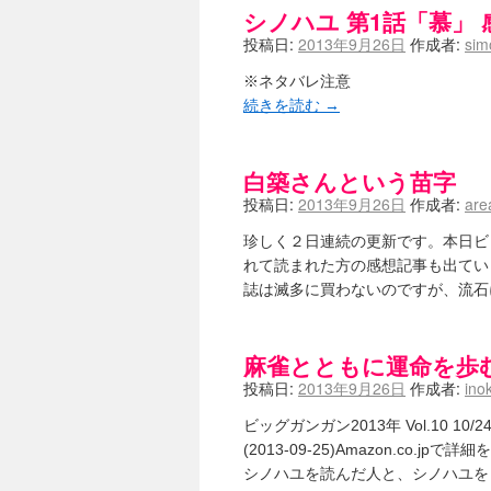
シノハユ 第1話「慕」 
投稿日:
2013年9月26日
作成者:
sim
※ネタバレ注意
続きを読む
→
白築さんという苗字
投稿日:
2013年9月26日
作成者:
are
珍しく２日連続の更新です。本日ビ
れて読まれた方の感想記事も出てい
誌は滅多に買わないのですが、流石
麻雀とともに運命を歩
投稿日:
2013年9月26日
作成者:
ino
ビッグガンガン2013年 Vol.10 10/24
(2013-09-25)Amazon.co
シノハユを読んだ人と、シノハユを