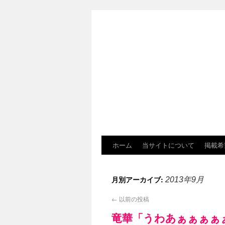
ホーム
当サイトについて
掲載希
月別アーカイブ:
2013年9月
←
以前の投稿
竜華「うわあぁぁぁぁ