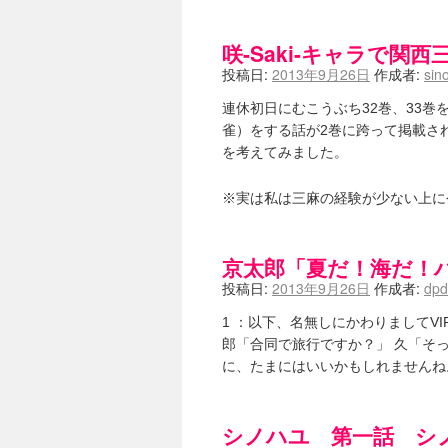
咲-Saki-キャラで関西
投稿日:
2013年9月26日
作成者:
sin
連休初日にむこうぶち32巻、33
雀）をする話が2巻に跨って掲載され
を考えてみました。
※実は私は三麻の経験が少ない上
京太郎「夏だ！海だ！
投稿日:
2013年9月26日
作成者:
dp
1 ：以下、名無しにかわりましてVIPがお送り
郎「合同で旅行ですか？」 久「そ
に、たまにはいいかもしれませんね
シノハユ 第一話 シノ