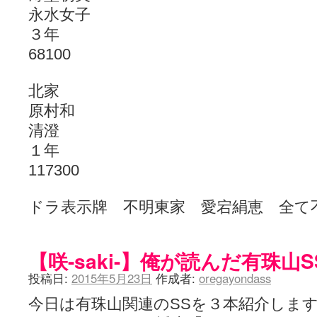
永水女子
３年
68100
北家
原村和
清澄
１年
117300
ドラ表示牌 不明東家 愛宕絹恵 全て
【咲-saki-】俺が読んだ有珠山
投稿日:
2015年5月23日
作成者:
oregayondass
今日は有珠山関連のSSを３本紹介しま