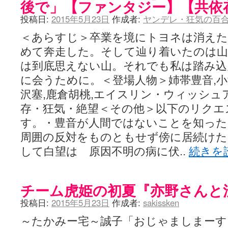
後で」【ファンタジー】【共依
投稿日:
2015年5月23日
作成者:
ヤンデレ・狂気の百合
＜あらすじ＞卒業を境にトヨネは消えた
めて奔走した。そして辿り着いたのは
は到底思えない山。それでも私は踏み込
に会うために。＜登場人物＞姉帯豊音,小
沢塞,鹿倉胡桃,エイスリン・ウィッシュ
存・狂気・絶望＜その他＞以下のリクエ
す。・豊音が人間ではないことを知った
周囲の反対をものともせず傍に居続け
して白望は 原因不明の病に伏..
続きを
チーム虎姫の初夏『亦野さんと
投稿日:
2015年5月23日
作成者:
sakissken
～たかみー宅～誠子「おじゃましまーす