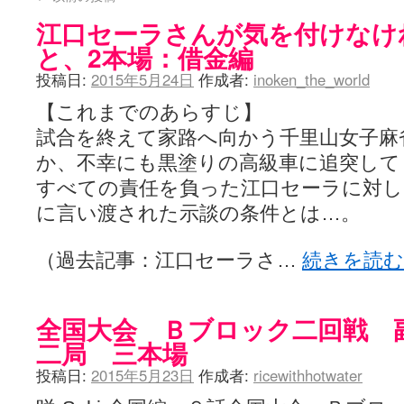
江口セーラさんが気を付けなけ
と、2本場：借金編
投稿日:
2015年5月24日
作成者:
inoken_the_world
【これまでのあらすじ】
試合を終えて家路へ向かう千里山女子麻
か、不幸にも黒塗りの高級車に追突して
すべての責任を負った江口セーラに対し
に言い渡された示談の条件とは…。
（過去記事：江口セーラさ…
続きを読
全国大会 Ｂブロック二回戦 
二局 三本場
投稿日:
2015年5月23日
作成者:
ricewithhotwater