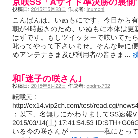
京咲SS「Aサイド準決勝の裏側
投稿日:
2015年5月23日
作成者:
inumoni
こんばんは。いぬもにです。今日から有
朝が4時起きのため、いぬもに本体は更
はずです。もしツイッターで呟いてた
叱ってやって下さいませ。そんな時に便
めアンテナさま及び利用者の皆さま…
和｢迷子の咲さん｣
投稿日:
2015年5月22日
作成者:
dpdmx702
転載元 :
http://ex14.vip2ch.com/test/read.cgi/new
：以下、名無しにかわりましてSS速報V
2015/03/14(土) 17:41:54.53 ID:S
いる今の咲さんが ―――――私にとっ