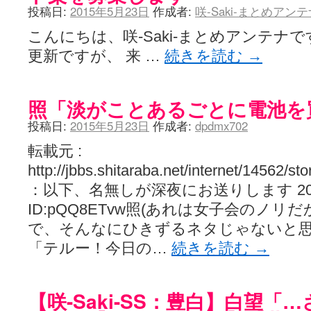
投稿日:
2015年5月23日
作成者:
咲-Saki-まとめアン
こんにちは、咲-Saki-まとめアンテナ
更新ですが、 来 …
続きを読む
→
照「淡がことあるごとに電池を
投稿日:
2015年5月23日
作成者:
dpdmx702
転載元 :
http://jbbs.shitaraba.net/internet/14562/
：以下、名無しが深夜にお送りします 2014/02/
ID:pQQ8ETvw照(あれは女子会のノ
で、そんなにひきずるネタじゃないと思
「テルー！今日の…
続きを読む
→
【咲-Saki-SS：豊白】白望