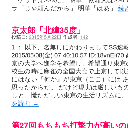
ーゲットは>>3だ」 明華「依頼人は>>
ラ「じゃ頼んだから」 明華「はあ」
続
京太郎「北緯35度」
投稿日:
2015年5月22日
作成者:
142
1 ： 以下、名無しにかわりましてSS速
2015/05/08(金) 07:40:10.57 ID:18v
京の大学へ進学を希望し、希望通り東京
校生の時に麻雀の全国大会で上京して以
にはない『何か』が東京（ここ）には 
思ったからだ。 だけど現実は厳しいも
しと、慌ただしい東京の生活リズムに
を読む
→
第27回もちもち打撃力が高い