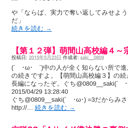
や「ならば、実力で奪い返してみせよう
だ」
続きを読む
→
【第１２弾】萌間山高校編４～
投稿日:
2015年5月23日
作成者:
saki__0809
(´ ･ω･ `)中の人が全く知らない所
の続きですよ。【萌間山高校編３】の続
長編になったぞ。ぐち@0809__saki(` 
2015/04/29 13:28:40
ぐち@0809__saki(` ･ω･) =3だ
http://…
続きを読む
→