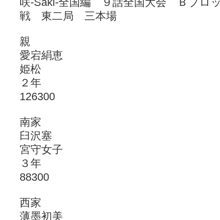
咲-Saki-全国編 ９話全国大会 Ｂブ
戦 東二局 三本場
親
愛宕絹恵
姫松
２年
126300
南家
臼沢塞
宮守女子
３年
88300
西家
薄墨初美