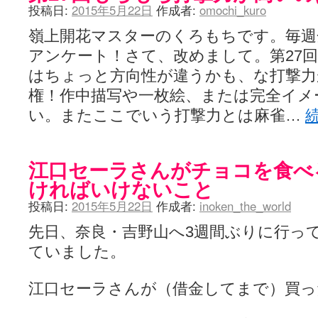
投稿日:
2015年5月22日
作成者:
omochi_kuro
嶺上開花マスターのくろもちです。毎週金
アンケート！さて、改めまして。第27
はちょっと方向性が違うかも、な打撃力
権！作中描写や一枚絵、または完全イメ
い。またここでいう打撃力とは麻雀…
江口セーラさんがチョコを食べ
ければいけないこと
投稿日:
2015年5月22日
作成者:
inoken_the_world
先日、奈良・吉野山へ3週間ぶりに行っ
ていました。
江口セーラさんが（借金してまで）買っ