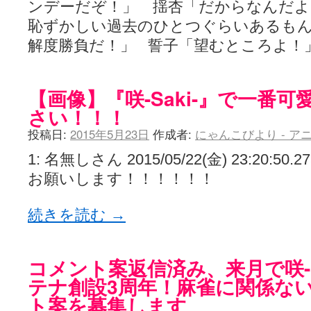
ンデーだぞ！」 揺杏「だからなんだよ
恥ずかしい過去のひとつぐらいあるもん
解度勝負だ！」 誓子「望むところよ！
【画像】『咲-Saki-』で一番
さい！！！
投稿日:
2015年5月23日
作成者:
にゃんこびより - アニメ
1: 名無しさん 2015/05/22(金) 23:20:50.27
お願いします！！！！！！
続きを読む
→
コメント案返信済み、来月で咲-S
テナ創設3周年！麻雀に関係な
ト案を募集します