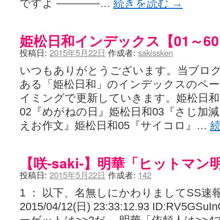
ですよ ――――…
続きを読む
→
姫松日和インデックス【01～6
投稿日:
2015年5月22日
作成者:
sakissken
いつもありがとうございます。当ブロ
ある「姫松日和」のインデックスのペ
イミングで更新していきます。姫松日和
02『めがねの日』姫松日和03『さじ加減
えお作文』姫松日和05『サイコロ』…
【咲-saki-】明華「ヒットマ
投稿日:
2015年5月22日
作成者:
142
1 ： 以下、名無しにかわりましてSS速
2015/04/12(日) 23:33:12.93 ID:R