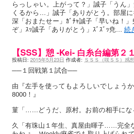
らっしゃい。上がって？」誠子「うん」
くるから…」誠子「ありがとう。部屋に
深「おまたせー」ｶﾞﾁｬ誠子「早いね！
ぞ」ｽｯ誠子「ありがとう」ｽﾞｽﾞｯ尭…
続
【SSS】憩 -Kei- 白糸台編第
投稿日:
2015年5月23日
作成者:
ＳＳＳ（咲ＳＳ）感
──１回戦第１試合──
由『左手を使ってもよろしいでしょうか──
8000！』
菫「……どうだ、原村。お前の相手にな
久「有珠山１年生、真屋由暉子……完全
わねぇ、Weekly麻雀でも取り上げら