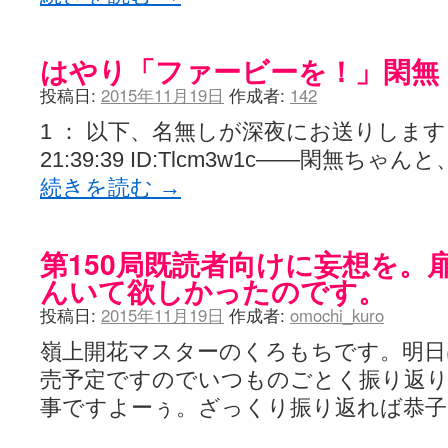
はやり「ファービーを！」閑無
投稿日:
2015年11月19日
作成者:
142
1 ： 以下、名無しが深夜にお送りします 201
21:39:39 ID:Tlcm3w1c――閑無ち
続きを読む
→
第150局既読者向けに妄想を。
んいて欲しかったのです。
投稿日:
2015年11月19日
作成者:
omochi_kuro
嶺上開花マスターのくろもちです。明日は
売予定ですのでいつものごとく振り返り
事ですよーぅ。ざっくり振り返れば恭子