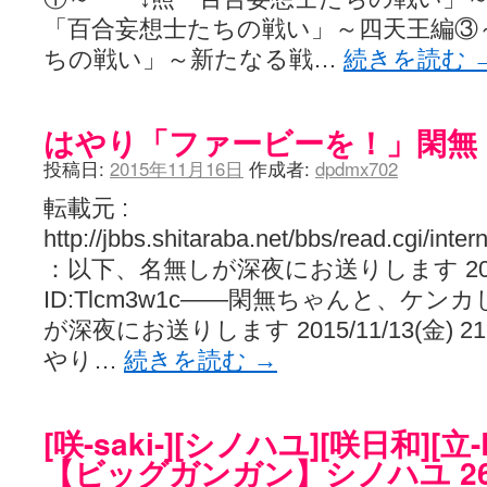
「百合妄想士たちの戦い」～四天王編③
ちの戦い」～新たなる戦…
続きを読む
はやり「ファービーを！」閑無
投稿日:
2015年11月16日
作成者:
dpdmx702
転載元 :
http://jbbs.shitaraba.net/bbs/read.cgi/int
：以下、名無しが深夜にお送りします 2015/11/
ID:Tlcm3w1c――閑無ちゃんと、ケン
が深夜にお送りします 2015/11/13(金) 21:40
やり…
続きを読む
→
[咲-saki-][シノハユ][咲日和][立-
【ビッグガンガン】シノハユ 2