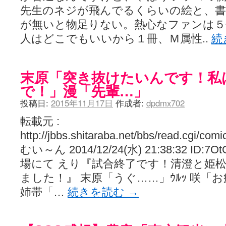
先生のネジが飛んでるくらいの絵と、書
が無いと物足りない。熱心なファンは５
人はどこでもいいから１冊、Ｍ属性..
続
末原「突き抜けたいんです！私
で！」漫「先輩…」
投稿日:
2015年11月17日
作成者:
dpdmx702
転載元 :
http://jbbs.shitaraba.net/bbs/read.cgi/c
むい～ん 2014/12/24(水) 21:38:32 I
場にて えり『試合終了です！清澄と姫
ました！』 末原「うぐ……」ｳﾙｯ 咲「お疲
姉帯「…
続きを読む
→