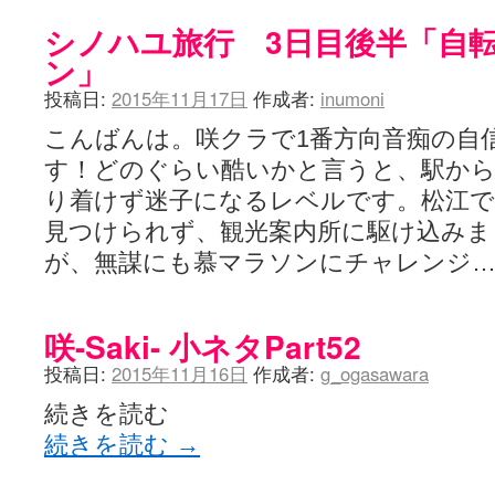
シノハユ旅行 3日目後半「自
ン」
投稿日:
2015年11月17日
作成者:
inumoni
こんばんは。咲クラで1番方向音痴の自
す！どのぐらい酷いかと言うと、駅から
り着けず迷子になるレベルです。松江で
見つけられず、観光案内所に駆け込みま
が、無謀にも慕マラソンにチャレンジ
咲-Saki- 小ネタPart52
投稿日:
2015年11月16日
作成者:
g_ogasawara
続きを読む
続きを読む
→