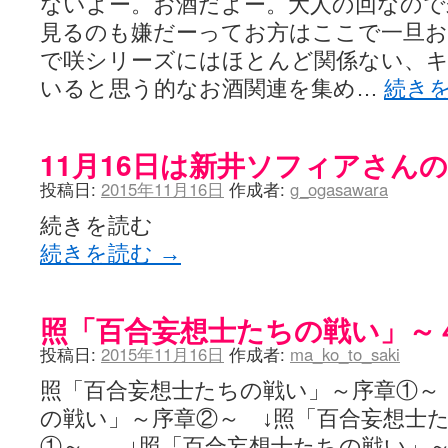
ないよー。お酒だよー。大人の回なので
見るのも嫌だーってお方はここで一旦
で咲シリーズにはほとんど関係ない、
いると思う的なお酒関連を集め…
続き
11月16日は新井ソフィアさん
投稿日:
2015年11月16日
作成者:
g_ogasawara
続きを読む
続きを読む
→
照「百合妄想士たちの戦い」～
投稿日:
2015年11月16日
作成者:
ma_ko_to_saki
照「百合妄想士たちの戦い」～序章①～
の戦い」～序章②～ ↓照「百合妄想士
①～ ↓照「百合妄想士たちの戦い」