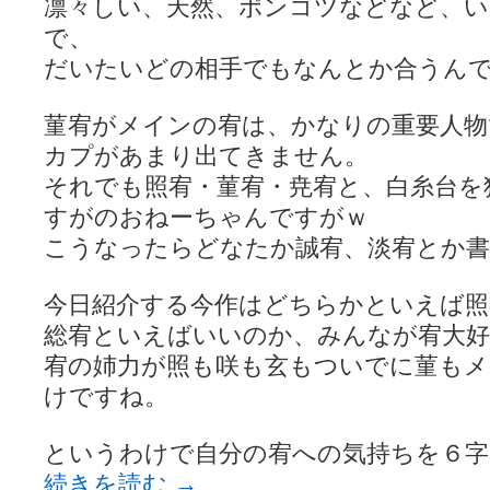
凛々しい、天然、ポンコツなどなど、
で、
だいたいどの相手でもなんとか合うん
菫宥がメインの宥は、かなりの重要人
カプがあまり出てきません。
それでも照宥・菫宥・尭宥と、白糸台を
すがのおねーちゃんですがｗ
こうなったらどなたか誠宥、淡宥とか
今日紹介する今作はどちらかといえば照
総宥といえばいいのか、みんなが宥大
宥の姉力が照も咲も玄もついでに菫も
けですね。
というわけで自分の宥への気持ちを６字
続きを読む
→