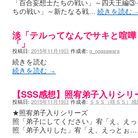
「百合妄想士たちの戦い」～四天王編③
ちの戦い」～新たなる戦…
続きを読む
淡「テルってなんでサキと喧嘩
「」
投稿日:
2015年11月19日
作成者:
g_ogasawara
続きを読む
続きを読む
→
【SSS感想】照宥弟子入りシリ
投稿日:
2015年11月19日
作成者:
ＳＳＳ（咲ＳＳ）感
★照宥弟子入りシリーズ
照「弟子にしてください」宥「え、えっ
照「弟子入りした」宥「え、えっとぉ…