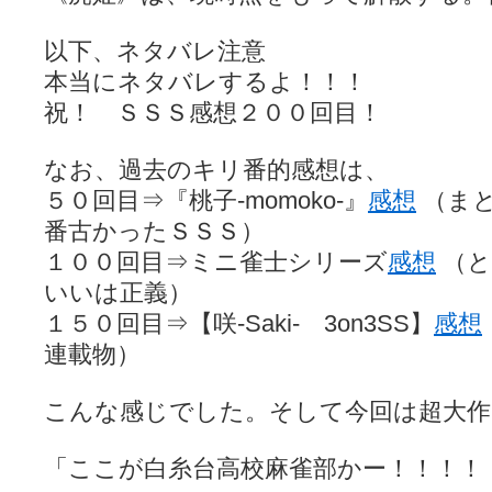
以下、ネタバレ注意
本当にネタバレするよ！！！
祝！ ＳＳＳ感想２００回目！
なお、過去のキリ番的感想は、
５０回目⇒『桃子-momoko-』
感想
（ま
番古かったＳＳＳ）
１００回目⇒ミニ雀士シリーズ
感想
（と
いいは正義）
１５０回目⇒【咲-Saki- 3on3SS】
感想
連載物）
こんな感じでした。そして今回は超大作
「ここが白糸台高校麻雀部かー！！！！