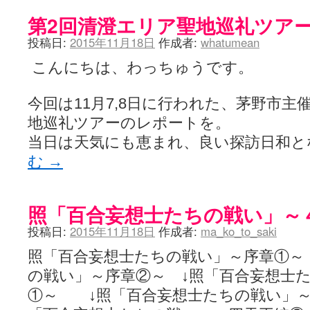
第2回清澄エリア聖地巡礼ツア
投稿日:
2015年11月18日
作成者:
whatumean
こんにちは、わっちゅうです。
今回は11月7,8日に行われた、茅野市主
地巡礼ツアーのレポートを。
当日は天気にも恵まれ、良い探訪日和
む
→
照「百合妄想士たちの戦い」～
投稿日:
2015年11月18日
作成者:
ma_ko_to_saki
照「百合妄想士たちの戦い」～序章①～
の戦い」～序章②～ ↓照「百合妄想士
①～ ↓照「百合妄想士たちの戦い」