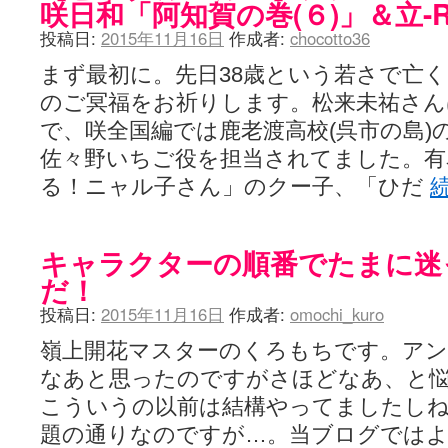
咲日和「阿知賀の巻(６)」＆立-Rit
投稿日:
2015年11月16日
作成者:
chocotto36
まず最初に。先日38歳という若さで亡
のご冥福をお祈りします。松来未祐さん
で、咲全国編では鹿老渡高校(呉市の島)
佐々野いちご役を担当されてました。有
る！ニャル子さん」のクー子、「ひだ
キャラクターの順番でたまに迷
だ！
投稿日:
2015年11月16日
作成者:
omochi_kuro
嶺上開花マスターのくろもちです。ア
なあと思ったのですがさほどなあ、と
こういうの以前は結構やってましたしね
題の通りなのですが…。当ブログではよく咲