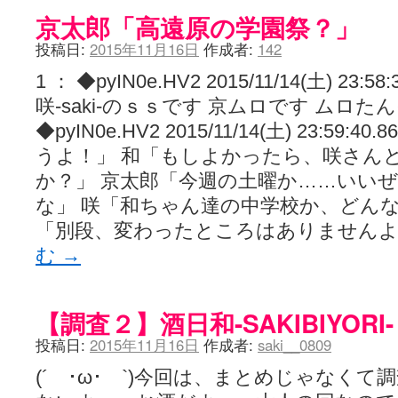
京太郎「高遠原の学園祭？」
投稿日:
2015年11月16日
作成者:
142
1 ： ◆pyIN0e.HV2 2015/11/14(土) 23:58:
咲-saki-のｓｓです 京ムロです ムロたん
◆pyIN0e.HV2 2015/11/14(土) 23:59:40
うよ！」 和「もしよかったら、咲さん
か？」 京太郎「今週の土曜か……いい
な」 咲「和ちゃん達の中学校か、どんな
「別段、変わったところはありません
む
→
【調査２】酒日和-SAKIBIYOR
投稿日:
2015年11月16日
作成者:
saki__0809
(´ ･ω･ `)今回は、まとめじゃなく