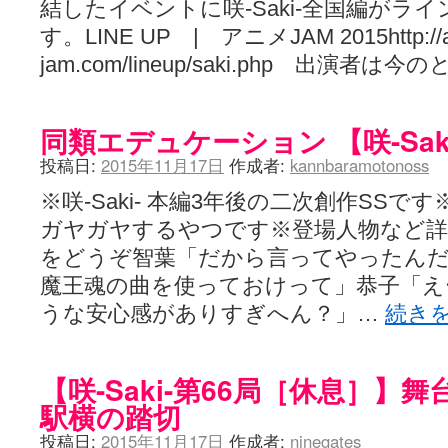
結したイベントに咲-Saki-全国編がラ
す。LINE UP | アニメJAM 2015http://a
jam.com/lineup/saki.php 出演者は
同類エデュケーション 【咲-Saki
投稿日:
2015年11月17日
作成者:
kannbaramotonoss
※咲-Saki- 本編3年後の二次創作SS
ガヤガヤするやつです※登場人物など
をどうぞ智葉「だから言ってやったん
魔王魂の曲を使っておけって」恭子「え
うな安心感がありすぎへん？」…
続き
【咲-Saki-第66局［休息］】
駅横の踏切
投稿日:
2015年11月17日
作成者:
ninegates