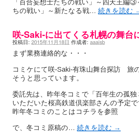
「百合妄想士たちの戦い」～四天王編③
ちの戦い」～新たなる戦…
続きを読む
咲-Saki-に出てくる札幌の舞
投稿日:
2015年11月18日
作成者:
aaaisb
まず業務連絡的な・・・
コミケにて咲-Saki-有珠山舞台探訪 
そうと思っています。
委託先は、昨年冬コミで「百年生の孤独
いただいた桜高鉄道倶楽部さんの予定で
昨年冬コミのことはコチラを参照
で、冬コミ原稿の…
続きを読む
→