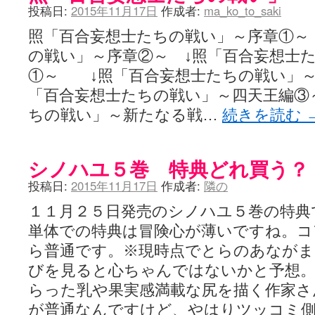
投稿日:
2015年11月17日
作成者:
ma_ko_to_saki
照「百合妄想士たちの戦い」～序章①～
の戦い」～序章②～ ↓照「百合妄想士
①～ ↓照「百合妄想士たちの戦い」
「百合妄想士たちの戦い」～四天王編③
ちの戦い」～新たなる戦…
続きを読む
シノハユ５巻 特典どれ買う？
投稿日:
2015年11月17日
作成者:
隣の
１１月２５日発売のシノハユ５巻の特典
単体での特典は冒険心が薄いですね。コ
ら普通です。※現時点でとらのあなが
びを見ると心ちゃんではないかと予想
らった乳や果実感満載な尻を描く作家さ
が普通なんですけど、やはりツッコミ