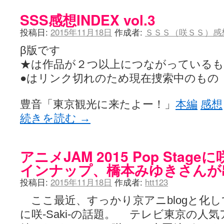
SSS感想INDEX vol.3
投稿日:
2015年11月18日
作成者:
ＳＳＳ（咲ＳＳ）感
β版です
★は作品が２つ以上につながっている
●はリンク切れのため現在捜索中のもの
豊音「東京観光に来たよー！」
本編
感想
続きを読む
→
アニメJAM 2015 Pop Stage
インナップ、橋本みゆきさんが
投稿日:
2015年11月18日
作成者:
htt123
ここ最近、すっかり京アニblogと化
に咲-Saki-の話題。 テレビ東京の人