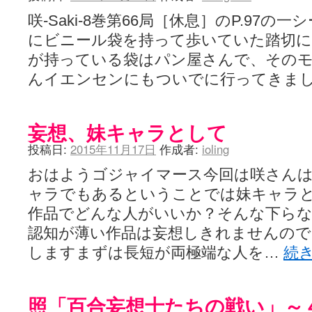
咲-Saki-8巻第66局［休息］のP.97
にビニール袋を持って歩いていた踏切に
が持っている袋はパン屋さんで、その
んイエンセンにもついでに行ってきまし 
妄想、妹キャラとして
投稿日:
2015年11月17日
作成者:
ioling
おはようゴジャイマース今回は咲さん
ャラでもあるということでは妹キャラ
作品でどんな人がいいか？そんな下ら
認知が薄い作品は妄想しきれませんの
しますまずは長短が両極端な人を…
続
照「百合妄想士たちの戦い」～