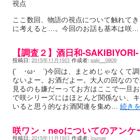
視点
ここ数回、物語の視点について触れてき
に考えると…。今回のお話も基本は咲
【調査２】酒日和-SAKIBIYOR
投稿日:
2015年11月19日
作成者:
saki__0809
(´ ･ω･ `)今回は、まとめじゃなく
ないよー。お酒だよー。大人の回なので
見るのも嫌だーってお方はここで一旦
で咲シリーズにはほとんど関係ない、
いると思う的なお酒関連を集め…
続き
咲ワン・neoについてのアンケ
投稿日:
2015年11月19日
作成者:
lounge_