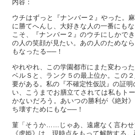
内容：
ウチはずっと『ナンバー２』やった。
に勝てへんし、大好きな人の一番にもな
こそ、『ナンバー２』のウチにしかで
の人の笑顔が見たい。あの人のためなら
もなったる──！
やれやれ、この学園都市にまた変わっ
ベルＳと、ランク５の最上位か。この２
要がある。私の『不確定性仮説』の証明
い、こうまでお膳立てされては私もト
かないだろう。あいつの勝利が《絶対
ち壊すためにもな──！
菫「そうか……じゃあ、遠慮なく言わせ
《虎姫》は、現時点をもって解散する。