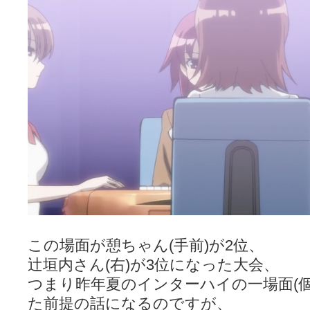
咲-Saki- | にゅいのって / 咲-Saki-臨時アンテナ
(11:50)
咲-Saki-ブログ！～麻雀下手でも咲が好き～ / ブログ名変更のお知らせ
嶺上航路 / ドラフト前日なので中日ドラゴンズのドラフト指名を予想
音を奏でて花が咲く - 咲-Saki- / 浩子「…あっ分かった 恐らくそう
一萬人の麓路() - 咲-Saki- / 咲-Saki- 第193局[竜王] ドラゴンの王と
from A to K / [咲-saki-][麻雀ゲーム]【ゲーム】セガのMJシリーズで2
紺フェス - 咲-Saki- / 【越谷SS】とろけそうな日
(15:31)
ユズポニッキ - 咲-Saki- / ☆ #咲実写 ☆告知☆オンライン上映会☆ 
ああ、あの牌？ - 咲-Saki- / シノハユ菰沢中関連(江津・大田)の登場舞
宮守大好き帳 / 告知
(13:04)
麻雀アニメ＆麻雀ゲームあれこれ / 厄介な相手だよ！ あんたは……！！ 
ばるのまーじゃん日和 - 咲-saki- / クリスマス！！そして…
(10:28)
咲めも！ / ニワチョコ、尊い。
(04:23)
ＳＳＳ（咲ＳＳ）感想ブログ / 【SSS】憩 -Kei- 全国編第２２局『流局
ひまじんひまんじ / 読書の秋、と言います故
(08:00)
煌-Subara- - 咲-saki- / シノハユ感想
(13:19)
SYNTH 2006 - 咲 -Saki- / 阿知賀編をドヤ顔に着目しながらまたま
かえんだん - 咲-Saki- / 朱里「そげなこつ私がやっておきますから
Saki-1 グランプリ ～咲ワン～ / しわが誕生することは老化現象だと
この場面が憩ちゃん(手前)が2位、
木と木と木 - 咲-saki- / 新道寺の本
(00:00)
辻垣内さん(右)が3位になった大会、
ヤンデレ・狂気の百合SSブログ / 【咲-Saki-SS：久咲】そして私
迷子の坊やのみちくさ日記 / 【連載感想】宮永照についてのあれこれ
つまり昨年夏のインターハイの一場面(個
(
私的素敵ジャンク / [咲-Saki-] 咲-Saki-第168局［端緒］感想
(16:58)
た前提の話になるのですが、
麻雀自由帳 - 咲-Saki- / 咲-Saki-第168局[端緒]感想 照-Teru- 