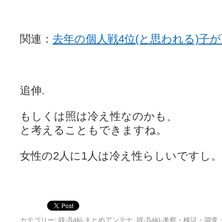
ぽっこぬ / 咲絵ログ2
(15:21)
妄言郷 / 咲-Saki- 第129局「契機」感想
(16:01)
咲-Saki-のてきとう考察 - 咲-Saki- / 記事紹介：書け麻に参加でさ
嶺上かいほー - 咲-saki- / (7/1日分)dreamscapeが更新していました
(14:
関連：
去年の個人戦4位(と思われる)子
アニメを見ながらダラダラと就活をする - 咲-saki- / はるたんイェイ(≧∇≦
白い物置 / 咲-Saki- Best Album ～Anthology～を買いました
(00:24)
らぎこのだらだら日記帳 - 咲 -saki- / 咲アンテナ杯お疲れ様でした(半ギ
考える凡人 / [咲-Saki-]姉帯豊音の能力考察―暦占という仮説―
(04:47)
まいるーむ / よく分かる、有珠山高校！（キャラについてひたすら語る
追伸.
プンスコ！ 野依日和！ - 咲-Saki- / 小蒔「渚のあわあわダブリィレ
Ethanの色々ゆるじゃん不敗神話 - 咲-Saki- / 哲学的に考えてみる園
幸咲良し / コメ返しその他
(08:27)
もしくは照は冷え性なのかも、
咲の仮blog / 和ちゃん
(12:02)
もれ日和 / 一ちゃんのフィギュアと聞いたので
と考えることもできますね。
(08:30)
読んだらそのままトイレで流して / 【今週の末原ちゃん】咲-Saki- 全
世紀末麻雀ブログ-じゃんキチ！ / 【咲-saki-】穏乃の良さを俺が「あ」か
女性の2人に1人は冷え性らしいですし。
すばらな人生 / 全国編終了！ ところで、すばら先輩はどれくらい出
ハッちゃんの四喜和 - 咲-Saki- / 咲-Saki-全国編 第13話 最終回かぁ
音楽と、人生と、 咲-saki-と。 - 咲-Saki- / こっそり休止、こっそり
ぐりーん哩 - 咲-Saki- / ネリー「ネリーはお金が要るの」
(15:00)
花鳥風月 - 咲-Saki- / やえたんイェイ～
(06:09)
電波天文学 - 咲-Saki- / BOOTH
(15:19)
Powered by livedoor 相互RSS
カテゴリー:
咲-Saki-まとめアンテナ
,
咲-Saki-考察・検証・調査