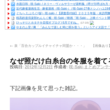
水面日和 - 咲-Saki- / ネリー・ヴィルサラーゼ資料集（呼び方呼ば
近代麻雀漫画生活 - 麻雀漫画（咲-Saki-） / 咲-Saki-27巻とシノハユ
ぐちへ たぶろぐ(仮) - 咲-saki- / 【調査⑥付録】２０２５年版・未訪
桜高鉄道倶楽部れんらく帳 - 咲-Saki- / 映画「咲-Saki-」上映イベン
ひっそりとホタテを目指すブログ / 6月ですね。
(17:10)
やまのふ堂 / 爽「『みんなで楽しむ時に唄を歌う』というアイヌ語で
咲ぱい - 咲-Saki- / 麻雀の卓上を再現するプログラムを公開
(12:58)
俺が読んだSS - 咲-saki- / 末原「小走と同じ大学なんや」爽「へえ！」
とっぽい。 / 咲-Saki- 考察・解説・レビューまとめを更新（Ver.1.1d
←
泉「百合カップルイチャイチャ同盟か・・・」
【画像あり
咲クラ女子 - 咲-Saki- / 姫松の上重漫ちゃんと演じている伊達朱里紗
咲スファクション☆タウン - 咲-Saki- / 雀魂咲コラボ！ ガチャ＆キャ
咲ミダレ - 咲-saki- / MJ第14回咲CUP 咲なま他
(11:53)
なぜ照だけ白糸台の冬服を着て
はやりの如く☆ - 咲-saki- / 悪いこと【SS】
(06:42)
麻雀雑記あれこれ - 咲 -Saki- / 咲-Saki-キャラが台湾麻雀を打ったら
投稿日:
2012年12月2日
作成者:
咲-Saki-まとめアン
またの名を咲ブログ - 咲-Saki- / 男体化すると聞いての落書き
(13:32)
あっちが変 / あっちが変
(08:31)
BBKN BLOG / トップページ（サイトマップ）
(15:00)
あにてつ！ / 千里山に行ってきました（2017年09月）
(06:14)
下記画像を見て思った雑記。
さくやこのはな - 咲 -saki- / 末の千里のために(咲さんが和ちゃんを招
凡人の私 / ステルス坂こと咲-Saki-5巻表紙の舞台を発見しました
(15:35
嶺上開花自摸 / Last day of Summer session 1
(13:01)
おもちもちもち - 咲-Saki- / ５・８小林先生の日記更新について
かんむりとかげ - 咲-Saki- / 立先生の更新
(11:32)