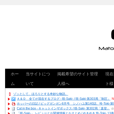
ホー
当サイトにつ
掲載希望のサイト管理
現在
ム
いて
人様へ
ト様
ゾッとして、ほろりとする奇妙な物語。
Ａ＆Ｄ 全てが混在するブログ - 咲-Saki- / 咲-Saki-第303局「制圧」
N
ホッパーの日記 / ビッグガンガン8月号 シノハユ第140話、怜-Toki-
Cat in the box - キャットインザボックス / 咲-Saki- 第302局「直登」
(1
「咲-Saki-」 レビューとか関連情報とかまとめ / めきめき 怜-Toki- 1