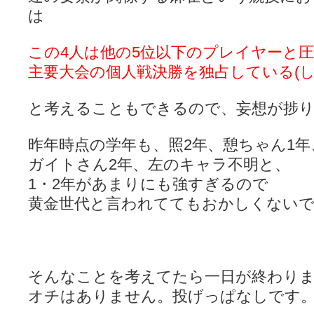
YUKARI / 【宥菫】 ＳＳ更新とお知らせ 【松実宥誕記念ＳＳ】
(13:
は
アルカ茄子 / 戒能物怪録 キングとはいったい誰なのか？
(15:24)
竹ブログ - 咲-Saki- / 【咲-Saki-】ゲームが待ち遠しい件
(05:44)
SSSSS(-saki-しゃーぷしゅーとしょーとすとーりー) - 咲-saki-
この4人は他の5位以下のプレイヤーと
せのたけくらべ - 咲-Saki- / 咲さんのやり方で就活をやってみよう
(03:5
咏-Uta-ブログ編 - 咲-Saki- / 黄色い封筒が届いた(・∀・)
主要大会の個人戦決勝を独占している(し
(12:30)
チャウチャウちゃうんちゃうん - 咲-Saki- / 吉野の千本桜を見に行きました(2
気分次第。 - 咲-Saki- / シノハユ 第3巻 感想
(07:42)
と考えることもできるので、妄想が捗
あこしず日和！ - 咲-Saki- / 咲-Saki-阿知賀編Blu-rayBOX 購入
(01:00)
ニワカ王者 / 【アニメ記事】咲-Saki- 立先生のコメントを取り上げる
のよーなのよー - 咲-Saki- / 咲十夜 第四夜
(11:00)
昨年時点の学年も、照2年、憩ちゃん1年
Yaranakya » 咲-Saki- / 国際最萌リーグは園城寺怜ちゃんに一票を入
ガイトさん2年、左のキャラ不明と、
おもちがなくてもだいじょうぶ / 咲と照の確執【プリン】
(16:10)
咲-Saki-の舞台が特定されたら、行くしかないでしょ / ブログを引っ
1・2年があまりにも強すぎるので
りりーがーる（仮） / 虎姫 カラオケ編っぽい小ネタ
(10:29)
黄金世代と言われててもおかしくない
洋榎-youka- / お知らせ
(11:19)
おっきするー咲ブログ / side-A VS side-B 野球対決
(10:30)
フリテンリーチで流して / 姫松高校についてのいくらかの考察
(09:03)
オレのぞん / 咲さんのお誕生日です （ギリギリ）
(14:58)
飛鳥の巣 - 咲-Saki- / 咲キャラがギタリストだったら...【風越編】
(15:06
遊び半分 / もうすぐ８月も終わり
(16:03)
そんなことを考えてたら一日が終わり
咲-Saki-ほんだし / 咲-Saki- 第128局 「涼風」 感想
(11:54)
オチはありません。投げっぱなしです。(ﾎ
咲-Saki-麻雀録 / 台風に強そうな咲キャラ
(05:45)
君の友達。 / マイ・フェア・レディ
(12:49)