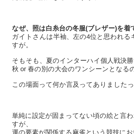
LAT. 39°20' N - 咲-Saki- / 永水航路 3 - 霧島の姫は、深山幽谷
エトピリカ!! - 咲-saki- / 咲-Saki-16巻 シノハユ7巻表紙予想
(11:05)
ニワカSakiファンの部屋 - 咲-Saki- / 咲の実写化について（再）
(15:15)
低姿勢ニワカの麻雀 / マイナーカップリングSS感想
(07:31)
Hinamado blog - 咲-Saki- / リハビリテーション
なぜ、照は白糸台の冬服(ブレザー)を
(04:56)
咲ワン・neo[仮] / 私事。
(01:19)
ガイトさんは半袖、左の4位と思われる
EL HOLAZO - 咲-Saki- / 吉野から上り方面の帰り道、亀山JCT-四日
すが。
何の変哲もない咲の地名紹介 / 小鍛治さんが通っていた小学校 茨城
咲-Saki-.長野編をにょろんと見てみるブログ - 咲-Saki- / 第143局[応変]
まったり咲SS他ブログ - 咲-Saki- / 照と洋榎のANN第9回
(09:00)
そもそも、夏のインターハイ個人戦決勝
咲-Saki-カツゲン備忘録 / 咲-Saki-154局 【奮起】 マジかー！
(13:30)
百合っぽいぶろぐ - 咲-Saki- / シノハユ the down of age 5巻
(06:32)
秋 or 春の別の大会のワンシーンとな
あかどる日和 - 咲-saki- / 【今回は考察ではなく】原村和-のどっ
妥当麻雀界ブログ / コミックマーケット８９に参加します
(11:00)
この場面って何か言及ってありました
咲-saki-速報 / 一時休止のお知らせ
(08:26)
ふわふわな記憶 / 1
(16:20)
咲っ考 / 何故咲は大将で、照は先鋒なのか？
(15:20)
Danas je lep dan. / [咲-Saki-]もしインターハイのルールが鷲巣麻雀
ぴゅーく☆すてっぷ - 咲-Saki- / ブログ終了のお知らせ
(12:51)
What You Mean ? - 咲-Saki- / 第2回清澄エリア聖地巡礼ツアーレポート
単純に設定が固まってない頃の絵と言
左を向いて » 咲-saki- / 【シノハユ】第26話「一別以来」/咲日和・阿知賀
すが、
primary colors / 久誕イエ～～～～～～イ！！！！！！
(10:16)
乱れ雪月花 - 咲-Saki- / ブログ終了のお知らせ：今までありがとうご
運の要素が関係する麻雀という競技にお