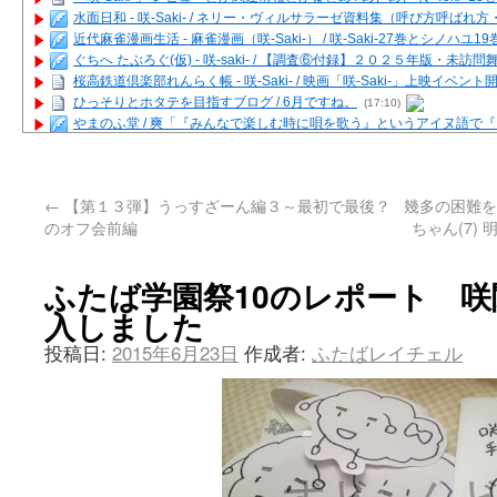
水面日和 - 咲-Saki- / ネリー・ヴィルサラーゼ資料集（呼び方呼ば
近代麻雀漫画生活 - 麻雀漫画（咲-Saki-） / 咲-Saki-27巻とシノハユ
ぐちへ たぶろぐ(仮) - 咲-saki- / 【調査⑥付録】２０２５年版・未訪
桜高鉄道倶楽部れんらく帳 - 咲-Saki- / 映画「咲-Saki-」上映イベン
ひっそりとホタテを目指すブログ / 6月ですね。
(17:10)
やまのふ堂 / 爽「『みんなで楽しむ時に唄を歌う』というアイヌ語で
咲ぱい - 咲-Saki- / 麻雀の卓上を再現するプログラムを公開
(12:58)
俺が読んだSS - 咲-saki- / 末原「小走と同じ大学なんや」爽「へえ！」
とっぽい。 / 咲-Saki- 考察・解説・レビューまとめを更新（Ver.1.1d
←
【第１３弾】うっすざーん編３～最初で最後？
幾多の困難を
咲クラ女子 - 咲-Saki- / 姫松の上重漫ちゃんと演じている伊達朱里紗
のオフ会前編
ちゃん(7)
咲スファクション☆タウン - 咲-Saki- / 雀魂咲コラボ！ ガチャ＆キャ
咲ミダレ - 咲-saki- / MJ第14回咲CUP 咲なま他
(11:53)
はやりの如く☆ - 咲-saki- / 悪いこと【SS】
(06:42)
ふたば学園祭10のレポート 
麻雀雑記あれこれ - 咲 -Saki- / 咲-Saki-キャラが台湾麻雀を打ったら
入しました
またの名を咲ブログ - 咲-Saki- / 男体化すると聞いての落書き
(13:32)
あっちが変 / あっちが変
(08:31)
投稿日:
2015年6月23日
作成者:
ふたばレイチェル
BBKN BLOG / トップページ（サイトマップ）
(15:00)
あにてつ！ / 千里山に行ってきました（2017年09月）
(06:14)
さくやこのはな - 咲 -saki- / 末の千里のために(咲さんが和ちゃんを招
凡人の私 / ステルス坂こと咲-Saki-5巻表紙の舞台を発見しました
(15:35
嶺上開花自摸 / Last day of Summer session 1
(13:01)
おもちもちもち - 咲-Saki- / ５・８小林先生の日記更新について
かんむりとかげ - 咲-Saki- / 立先生の更新
(11:32)