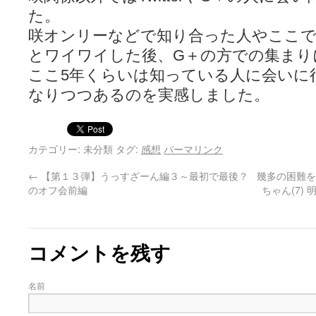
た。
咲オンリーなどで知り合った人やここで
とワイワイした後、G＋の方での集まり
ここ5年くらいは知っている人に会いに
なりつつあるのを実感しました。
カテゴリー: 未分類 タグ:
感想
パーマリンク
←
【第１３弾】うっすざーん編３～最初で最後？
幾多の困難を
のオフ会前編
ちゃん(7)
コメントを残す
名前