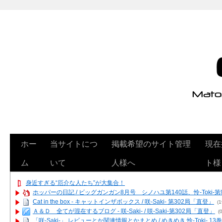
ホー
当サイトにつ
掲載希望のサイト管理
現在
ム
いて
人様へ
ト様
身近すぎる“厄介な人たち”が大集合！
ホッパーの日記 / ビッグガンガン8月号 シノハユ第140話、怜-Toki-
Cat in the box - キャットインザボックス / 咲-Saki- 第302局「直登」
(1
Ａ＆Ｄ 全てが混在するブログ - 咲-Saki- / 咲-Saki-第302局「直登」
(0
「咲-Saki-」 レビューとか関連情報とかまとめ / めきめき 怜-Toki- 1