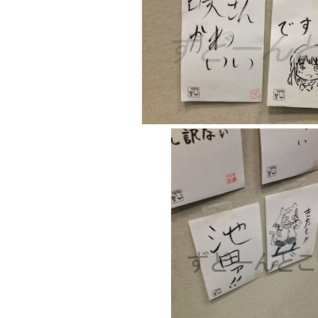
LAT. 39°20' N - 咲-Saki- / 永水航路 3 - 霧島の姫は、深山幽谷
エトピリカ!! - 咲-saki- / 咲-Saki-16巻 シノハユ7巻表紙予想
(11:05)
ニワカSakiファンの部屋 - 咲-Saki- / 咲の実写化について（再）
(15:15)
低姿勢ニワカの麻雀 / マイナーカップリングSS感想
(07:31)
Hinamado blog - 咲-Saki- / リハビリテーション
(04:56)
咲ワン・neo[仮] / 私事。
(01:19)
EL HOLAZO - 咲-Saki- / 吉野から上り方面の帰り道、亀山JCT-四日
何の変哲もない咲の地名紹介 / 小鍛治さんが通っていた小学校 茨城
咲-Saki-.長野編をにょろんと見てみるブログ - 咲-Saki- / 第143局[応変]
まったり咲SS他ブログ - 咲-Saki- / 照と洋榎のANN第9回
(09:00)
咲-Saki-カツゲン備忘録 / 咲-Saki-154局 【奮起】 マジかー！
(13:30)
百合っぽいぶろぐ - 咲-Saki- / シノハユ the down of age 5巻
(06:32)
あかどる日和 - 咲-saki- / 【今回は考察ではなく】原村和-のどっ
妥当麻雀界ブログ / コミックマーケット８９に参加します
(11:00)
咲-saki-速報 / 一時休止のお知らせ
(08:26)
ふわふわな記憶 / 1
(16:20)
咲っ考 / 何故咲は大将で、照は先鋒なのか？
(15:20)
Danas je lep dan. / [咲-Saki-]もしインターハイのルールが鷲巣麻雀
ぴゅーく☆すてっぷ - 咲-Saki- / ブログ終了のお知らせ
(12:51)
What You Mean ? - 咲-Saki- / 第2回清澄エリア聖地巡礼ツアーレポート
左を向いて » 咲-saki- / 【シノハユ】第26話「一別以来」/咲日和・阿知賀
primary colors / 久誕イエ～～～～～～イ！！！！！！
(10:16)
乱れ雪月花 - 咲-Saki- / ブログ終了のお知らせ：今までありがとうご