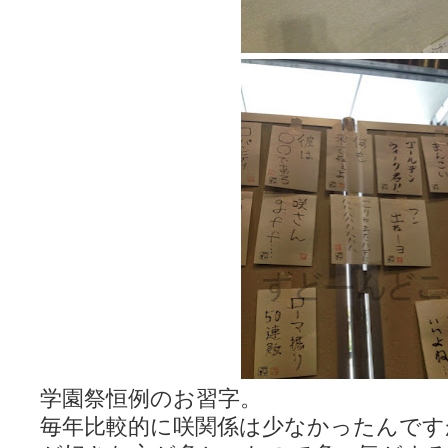
YUKARI / 【宥菫】 ＳＳ更新とお知らせ 【松実宥誕記念ＳＳ】
(13:
アルカ茄子 / 戒能物怪録 キングとはいったい誰なのか？
(15:24)
竹ブログ - 咲-Saki- / 【咲-Saki-】ゲームが待ち遠しい件
(05:44)
SSSSS(-saki-しゃーぷしゅーとしょーとすとーりー) - 咲-saki-
せのたけくらべ - 咲-Saki- / 咲さんのやり方で就活をやってみよう
(03:5
咏-Uta-ブログ編 - 咲-Saki- / 黄色い封筒が届いた(・∀・)
(12:30)
チャウチャウちゃうんちゃうん - 咲-Saki- / 吉野の千本桜を見に行きました(2
気分次第。 - 咲-Saki- / シノハユ 第3巻 感想
(07:42)
あこしず日和！ - 咲-Saki- / 咲-Saki-阿知賀編Blu-rayBOX 購入
(01:00)
ニワカ王者 / 【アニメ記事】咲-Saki- 立先生のコメントを取り上げる
のよーなのよー - 咲-Saki- / 咲十夜 第四夜
(11:00)
Yaranakya » 咲-Saki- / 国際最萌リーグは園城寺怜ちゃんに一票を入
おもちがなくてもだいじょうぶ / 咲と照の確執【プリン】
(16:10)
咲-Saki-の舞台が特定されたら、行くしかないでしょ / ブログを引っ
りりーがーる（仮） / 虎姫 カラオケ編っぽい小ネタ
(10:29)
洋榎-youka- / お知らせ
(11:19)
おっきするー咲ブログ / side-A VS side-B 野球対決
(10:30)
フリテンリーチで流して / 姫松高校についてのいくらかの考察
(09:03)
オレのぞん / 咲さんのお誕生日です （ギリギリ）
(14:58)
飛鳥の巣 - 咲-Saki- / 咲キャラがギタリストだったら...【風越編】
(15:06
遊び半分 / もうすぐ８月も終わり
(16:03)
学園祭恒例のお習字。
咲-Saki-ほんだし / 咲-Saki- 第128局 「涼風」 感想
(11:54)
咲-Saki-麻雀録 / 台風に強そうな咲キャラ
毎年比較的に咲関係は少なかったんです
(05:45)
君の友達。 / マイ・フェア・レディ
(12:49)