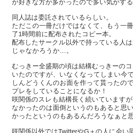
が好きな方が多かったので多い気がす
ぽっこぬ / 咲絵ログ2
(15:21)
妄言郷 / 咲-Saki- 第129局「契機」感想
(16:01)
咲-Saki-のてきとう考察 - 咲-Saki- / 記事紹介：書け麻に参加でさ
同人誌は委託されているらしい。
嶺上かいほー - 咲-saki- / (7/1日分)dreamscapeが更新していました
(14:
ただこの一冊だけではなくて、もう一
アニメを見ながらダラダラと就活をする - 咲-saki- / はるたんイェイ(≧∇≦
白い物置 / 咲-Saki- Best Album ～Anthology～を買いました
(00:24)
了1時間前に配布されたコピー本。
らぎこのだらだら日記帳 - 咲 -saki- / 咲アンテナ杯お疲れ様でした(半ギ
配布したサークル以外で持っている人は
考える凡人 / [咲-Saki-]姉帯豊音の能力考察―暦占という仮説―
(04:47)
まいるーむ / よく分かる、有珠山高校！（キャラについてひたすら語る
じゃなかろうか…。
プンスコ！ 野依日和！ - 咲-Saki- / 小蒔「渚のあわあわダブリィレ
Ethanの色々ゆるじゃん不敗神話 - 咲-Saki- / 哲学的に考えてみる園
むっきー全盛期の頃は結構むっきーのコ
幸咲良し / コメ返しその他
(08:27)
咲の仮blog / 和ちゃん
(12:02)
いたのですが、いなくなってしまい今
もれ日和 / 一ちゃんのフィギュアと聞いたので
(08:30)
しんどうくんのお面を作って貰ったの
読んだらそのままトイレで流して / 【今週の末原ちゃん】咲-Saki- 全
世紀末麻雀ブログ-じゃんキチ！ / 【咲-saki-】穏乃の良さを俺が「あ」か
プレをしていることになるか！
すばらな人生 / 全国編終了！ ところで、すばら先輩はどれくらい出
咲関係のスレも結構長く続いていますが
ハッちゃんの四喜和 - 咲-Saki- / 咲-Saki-全国編 第13話 最終回かぁ
音楽と、人生と、 咲-saki-と。 - 咲-Saki- / こっそり休止、こっそり
なかったのは面倒というのもあると思
ぐりーん哩 - 咲-Saki- / ネリー「ネリーはお金が要るの」
(15:00)
かったというのもあるんだろうなぁと
花鳥風月 - 咲-Saki- / やえたんイェイ～
(06:09)
電波天文学 - 咲-Saki- / BOOTH
(15:19)
Powered by livedoor 相互RSS
咲関係以外ではTwitterやG＋の人に会