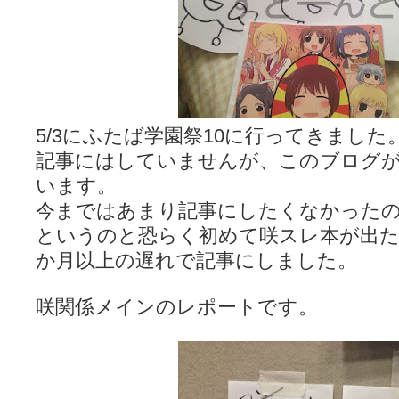
咲-Saki- | にゅいのって / 咲-Saki-臨時アンテナ
(11:50)
咲-Saki-ブログ！～麻雀下手でも咲が好き～ / ブログ名変更のお知らせ
嶺上航路 / ドラフト前日なので中日ドラゴンズのドラフト指名を予想
音を奏でて花が咲く - 咲-Saki- / 浩子「…あっ分かった 恐らくそう
一萬人の麓路() - 咲-Saki- / 咲-Saki- 第193局[竜王] ドラゴンの王と
from A to K / [咲-saki-][麻雀ゲーム]【ゲーム】セガのMJシリーズで2
紺フェス - 咲-Saki- / 【越谷SS】とろけそうな日
(15:31)
ユズポニッキ - 咲-Saki- / ☆ #咲実写 ☆告知☆オンライン上映会☆ 
5/3にふたば学園祭10に行ってきました
ああ、あの牌？ - 咲-Saki- / シノハユ菰沢中関連(江津・大田)の登場舞
記事にはしていませんが、このブログ
宮守大好き帳 / 告知
(13:04)
麻雀アニメ＆麻雀ゲームあれこれ / 厄介な相手だよ！ あんたは……！！ 
います。
ばるのまーじゃん日和 - 咲-saki- / クリスマス！！そして…
(10:28)
今まではあまり記事にしたくなかったの
咲めも！ / ニワチョコ、尊い。
(04:23)
ＳＳＳ（咲ＳＳ）感想ブログ / 【SSS】憩 -Kei- 全国編第２２局『流局
というのと恐らく初めて咲スレ本が出た
ひまじんひまんじ / 読書の秋、と言います故
(08:00)
か月以上の遅れで記事にしました。
煌-Subara- - 咲-saki- / シノハユ感想
(13:19)
SYNTH 2006 - 咲 -Saki- / 阿知賀編をドヤ顔に着目しながらまたま
かえんだん - 咲-Saki- / 朱里「そげなこつ私がやっておきますから
咲関係メインのレポートです。
Saki-1 グランプリ ～咲ワン～ / しわが誕生することは老化現象だと
木と木と木 - 咲-saki- / 新道寺の本
(00:00)
ヤンデレ・狂気の百合SSブログ / 【咲-Saki-SS：久咲】そして私
迷子の坊やのみちくさ日記 / 【連載感想】宮永照についてのあれこれ
(
私的素敵ジャンク / [咲-Saki-] 咲-Saki-第168局［端緒］感想
(16:58)
麻雀自由帳 - 咲-Saki- / 咲-Saki-第168局[端緒]感想 照-Teru- 