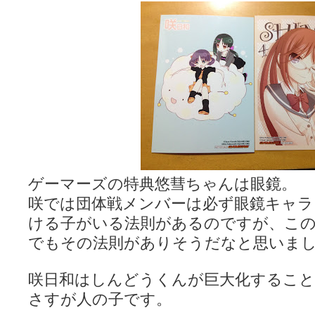
ぽっこぬ / 咲絵ログ2
(15:21)
妄言郷 / 咲-Saki- 第129局「契機」感想
(16:01)
咲-Saki-のてきとう考察 - 咲-Saki- / 記事紹介：書け麻に参加でさ
嶺上かいほー - 咲-saki- / (7/1日分)dreamscapeが更新していました
(14:
アニメを見ながらダラダラと就活をする - 咲-saki- / はるたんイェイ(≧∇≦
白い物置 / 咲-Saki- Best Album ～Anthology～を買いました
(00:24)
らぎこのだらだら日記帳 - 咲 -saki- / 咲アンテナ杯お疲れ様でした(半ギ
考える凡人 / [咲-Saki-]姉帯豊音の能力考察―暦占という仮説―
(04:47)
まいるーむ / よく分かる、有珠山高校！（キャラについてひたすら語る
プンスコ！ 野依日和！ - 咲-Saki- / 小蒔「渚のあわあわダブリィレ
Ethanの色々ゆるじゃん不敗神話 - 咲-Saki- / 哲学的に考えてみる園
幸咲良し / コメ返しその他
(08:27)
咲の仮blog / 和ちゃん
(12:02)
ゲーマーズの特典悠彗ちゃんは眼鏡。
もれ日和 / 一ちゃんのフィギュアと聞いたので
(08:30)
読んだらそのままトイレで流して / 【今週の末原ちゃん】咲-Saki- 全
咲では団体戦メンバーは必ず眼鏡キャラ
世紀末麻雀ブログ-じゃんキチ！ / 【咲-saki-】穏乃の良さを俺が「あ」か
ける子がいる法則があるのですが、こ
すばらな人生 / 全国編終了！ ところで、すばら先輩はどれくらい出
ハッちゃんの四喜和 - 咲-Saki- / 咲-Saki-全国編 第13話 最終回かぁ
でもその法則がありそうだなと思いま
音楽と、人生と、 咲-saki-と。 - 咲-Saki- / こっそり休止、こっそり
ぐりーん哩 - 咲-Saki- / ネリー「ネリーはお金が要るの」
(15:00)
花鳥風月 - 咲-Saki- / やえたんイェイ～
咲日和はしんどうくんが巨大化すること
(06:09)
電波天文学 - 咲-Saki- / BOOTH
(15:19)
さすが人の子です。
Powered by livedoor 相互RSS