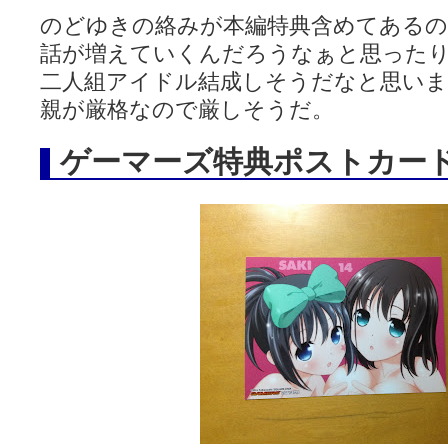
YUKARI / 【宥菫】 ＳＳ更新とお知らせ 【松実宥誕記念ＳＳ】
(13:
のどゆきの絡みが本編特典含めてあるの
アルカ茄子 / 戒能物怪録 キングとはいったい誰なのか？
(15:24)
竹ブログ - 咲-Saki- / 【咲-Saki-】ゲームが待ち遠しい件
(05:44)
話が増えていくんだろうなぁと思った
SSSSS(-saki-しゃーぷしゅーとしょーとすとーりー) - 咲-saki-
二人組アイドル結成しそうだなと思い
せのたけくらべ - 咲-Saki- / 咲さんのやり方で就活をやってみよう
(03:5
咏-Uta-ブログ編 - 咲-Saki- / 黄色い封筒が届いた(・∀・)
(12:30)
親が厳格なので厳しそうだ。
チャウチャウちゃうんちゃうん - 咲-Saki- / 吉野の千本桜を見に行きました(2
気分次第。 - 咲-Saki- / シノハユ 第3巻 感想
(07:42)
ゲーマーズ特典ポストカー
あこしず日和！ - 咲-Saki- / 咲-Saki-阿知賀編Blu-rayBOX 購入
(01:00)
ニワカ王者 / 【アニメ記事】咲-Saki- 立先生のコメントを取り上げる
のよーなのよー - 咲-Saki- / 咲十夜 第四夜
(11:00)
Yaranakya » 咲-Saki- / 国際最萌リーグは園城寺怜ちゃんに一票を入
おもちがなくてもだいじょうぶ / 咲と照の確執【プリン】
(16:10)
咲-Saki-の舞台が特定されたら、行くしかないでしょ / ブログを引っ
りりーがーる（仮） / 虎姫 カラオケ編っぽい小ネタ
(10:29)
洋榎-youka- / お知らせ
(11:19)
おっきするー咲ブログ / side-A VS side-B 野球対決
(10:30)
フリテンリーチで流して / 姫松高校についてのいくらかの考察
(09:03)
オレのぞん / 咲さんのお誕生日です （ギリギリ）
(14:58)
飛鳥の巣 - 咲-Saki- / 咲キャラがギタリストだったら...【風越編】
(15:06
遊び半分 / もうすぐ８月も終わり
(16:03)
咲-Saki-ほんだし / 咲-Saki- 第128局 「涼風」 感想
(11:54)
咲-Saki-麻雀録 / 台風に強そうな咲キャラ
(05:45)
君の友達。 / マイ・フェア・レディ
(12:49)