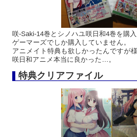
咲-Saki- | にゅいのって / 咲-Saki-臨時アンテナ
(11:50)
咲-Saki-ブログ！～麻雀下手でも咲が好き～ / ブログ名変更のお知らせ
嶺上航路 / ドラフト前日なので中日ドラゴンズのドラフト指名を予想
音を奏でて花が咲く - 咲-Saki- / 浩子「…あっ分かった 恐らくそう
一萬人の麓路() - 咲-Saki- / 咲-Saki- 第193局[竜王] ドラゴンの王と
from A to K / [咲-saki-][麻雀ゲーム]【ゲーム】セガのMJシリーズで2
咲-Saki-14巻とシノハユ咲日和4巻を
紺フェス - 咲-Saki- / 【越谷SS】とろけそうな日
(15:31)
ゲーマーズでしか購入していません。
ユズポニッキ - 咲-Saki- / ☆ #咲実写 ☆告知☆オンライン上映会☆ 
ああ、あの牌？ - 咲-Saki- / シノハユ菰沢中関連(江津・大田)の登場舞
アニメイト特典も欲しかったんですが
宮守大好き帳 / 告知
(13:04)
咲日和アニメ本当に良かった…。
麻雀アニメ＆麻雀ゲームあれこれ / 厄介な相手だよ！ あんたは……！！ 
ばるのまーじゃん日和 - 咲-saki- / クリスマス！！そして…
(10:28)
咲めも！ / ニワチョコ、尊い。
(04:23)
特典クリアファイル
ＳＳＳ（咲ＳＳ）感想ブログ / 【SSS】憩 -Kei- 全国編第２２局『流局
ひまじんひまんじ / 読書の秋、と言います故
(08:00)
煌-Subara- - 咲-saki- / シノハユ感想
(13:19)
SYNTH 2006 - 咲 -Saki- / 阿知賀編をドヤ顔に着目しながらまたま
かえんだん - 咲-Saki- / 朱里「そげなこつ私がやっておきますから
Saki-1 グランプリ ～咲ワン～ / しわが誕生することは老化現象だと
木と木と木 - 咲-saki- / 新道寺の本
(00:00)
ヤンデレ・狂気の百合SSブログ / 【咲-Saki-SS：久咲】そして私
迷子の坊やのみちくさ日記 / 【連載感想】宮永照についてのあれこれ
(
私的素敵ジャンク / [咲-Saki-] 咲-Saki-第168局［端緒］感想
(16:58)
麻雀自由帳 - 咲-Saki- / 咲-Saki-第168局[端緒]感想 照-Teru- 