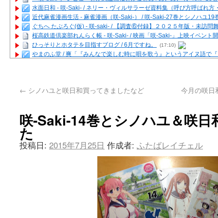
水面日和 - 咲-Saki- / ネリー・ヴィルサラーゼ資料集（呼び方呼ば
近代麻雀漫画生活 - 麻雀漫画（咲-Saki-） / 咲-Saki-27巻とシノハユ
ぐちへ たぶろぐ(仮) - 咲-saki- / 【調査⑥付録】２０２５年版・未訪
桜高鉄道倶楽部れんらく帳 - 咲-Saki- / 映画「咲-Saki-」上映イベン
ひっそりとホタテを目指すブログ / 6月ですね。
(17:10)
やまのふ堂 / 爽「『みんなで楽しむ時に唄を歌う』というアイヌ語で
咲ぱい - 咲-Saki- / 麻雀の卓上を再現するプログラムを公開
(12:58)
俺が読んだSS - 咲-saki- / 末原「小走と同じ大学なんや」爽「へえ！」
とっぽい。 / 咲-Saki- 考察・解説・レビューまとめを更新（Ver.1.1d
←
シノハユと咲日和買ってきましたなど
今月の咲日
咲クラ女子 - 咲-Saki- / 姫松の上重漫ちゃんと演じている伊達朱里紗
咲スファクション☆タウン - 咲-Saki- / 雀魂咲コラボ！ ガチャ＆キャ
咲ミダレ - 咲-saki- / MJ第14回咲CUP 咲なま他
(11:53)
咲-Saki-14巻とシノハユ＆咲
はやりの如く☆ - 咲-saki- / 悪いこと【SS】
(06:42)
た
麻雀雑記あれこれ - 咲 -Saki- / 咲-Saki-キャラが台湾麻雀を打ったら
またの名を咲ブログ - 咲-Saki- / 男体化すると聞いての落書き
(13:32)
投稿日:
2015年7月25日
作成者:
ふたばレイチェル
あっちが変 / あっちが変
(08:31)
BBKN BLOG / トップページ（サイトマップ）
(15:00)
あにてつ！ / 千里山に行ってきました（2017年09月）
(06:14)
さくやこのはな - 咲 -saki- / 末の千里のために(咲さんが和ちゃんを招
凡人の私 / ステルス坂こと咲-Saki-5巻表紙の舞台を発見しました
(15:35
嶺上開花自摸 / Last day of Summer session 1
(13:01)
おもちもちもち - 咲-Saki- / ５・８小林先生の日記更新について
かんむりとかげ - 咲-Saki- / 立先生の更新
(11:32)