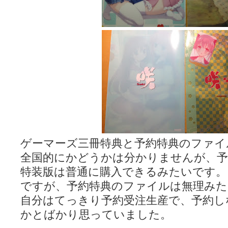
LAT. 39°20' N - 咲-Saki- / 永水航路 3 - 霧島の姫は、深山幽谷
エトピリカ!! - 咲-saki- / 咲-Saki-16巻 シノハユ7巻表紙予想
(11:05)
ニワカSakiファンの部屋 - 咲-Saki- / 咲の実写化について（再）
(15:15)
低姿勢ニワカの麻雀 / マイナーカップリングSS感想
(07:31)
Hinamado blog - 咲-Saki- / リハビリテーション
(04:56)
咲ワン・neo[仮] / 私事。
(01:19)
EL HOLAZO - 咲-Saki- / 吉野から上り方面の帰り道、亀山JCT-四日
何の変哲もない咲の地名紹介 / 小鍛治さんが通っていた小学校 茨城
咲-Saki-.長野編をにょろんと見てみるブログ - 咲-Saki- / 第143局[応変]
まったり咲SS他ブログ - 咲-Saki- / 照と洋榎のANN第9回
(09:00)
咲-Saki-カツゲン備忘録 / 咲-Saki-154局 【奮起】 マジかー！
(13:30)
百合っぽいぶろぐ - 咲-Saki- / シノハユ the down of age 5巻
(06:32)
あかどる日和 - 咲-saki- / 【今回は考察ではなく】原村和-のどっ
妥当麻雀界ブログ / コミックマーケット８９に参加します
(11:00)
ゲーマーズ三冊特典と予約特典のファイ
咲-saki-速報 / 一時休止のお知らせ
(08:26)
ふわふわな記憶 / 1
(16:20)
全国的にかどうかは分かりませんが、予
咲っ考 / 何故咲は大将で、照は先鋒なのか？
(15:20)
特装版は普通に購入できるみたいです。
Danas je lep dan. / [咲-Saki-]もしインターハイのルールが鷲巣麻雀
ぴゅーく☆すてっぷ - 咲-Saki- / ブログ終了のお知らせ
(12:51)
ですが、予約特典のファイルは無理みた
What You Mean ? - 咲-Saki- / 第2回清澄エリア聖地巡礼ツアーレポート
自分はてっきり予約受注生産で、予約し
左を向いて » 咲-saki- / 【シノハユ】第26話「一別以来」/咲日和・阿知賀
primary colors / 久誕イエ～～～～～～イ！！！！！！
(10:16)
かとばかり思っていました。
乱れ雪月花 - 咲-Saki- / ブログ終了のお知らせ：今までありがとうご