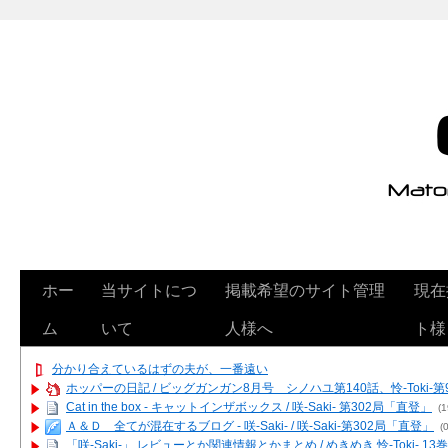
ホー
当サイトにつ
掲載希望のサイト管理
現在
ム
いて
人様へ
ト様
分かり合えているはずの夫が、一番遠い
ホッパーの日記 / ビッグガンガン8月号 シノハユ第140話、怜-Toki-
Cat in the box - キャットインザボックス / 咲-Saki- 第302局「直登」
(1
Ａ＆Ｄ 全てが混在するブログ - 咲-Saki- / 咲-Saki-第302局「直登」
(0
「咲-Saki-」 レビューとか関連情報とかまとめ / めきめき 怜-Toki- 1