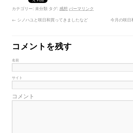
カテゴリー: 未分類 タグ:
感想
パーマリンク
←
シノハユと咲日和買ってきましたなど
今月の咲日
コメントを残す
名前
サイト
コメント