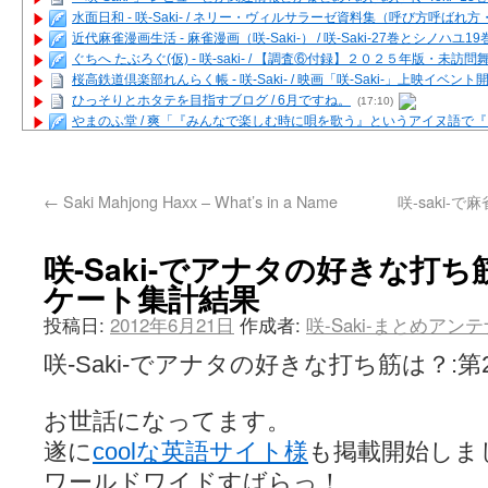
水面日和 - 咲-Saki- / ネリー・ヴィルサラーゼ資料集（呼び方呼ば
近代麻雀漫画生活 - 麻雀漫画（咲-Saki-） / 咲-Saki-27巻とシノハユ
ぐちへ たぶろぐ(仮) - 咲-saki- / 【調査⑥付録】２０２５年版・未訪
桜高鉄道倶楽部れんらく帳 - 咲-Saki- / 映画「咲-Saki-」上映イベン
ひっそりとホタテを目指すブログ / 6月ですね。
(17:10)
やまのふ堂 / 爽「『みんなで楽しむ時に唄を歌う』というアイヌ語で
咲ぱい - 咲-Saki- / 麻雀の卓上を再現するプログラムを公開
(12:58)
俺が読んだSS - 咲-saki- / 末原「小走と同じ大学なんや」爽「へえ！」
とっぽい。 / 咲-Saki- 考察・解説・レビューまとめを更新（Ver.1.1d
←
Saki Mahjong Haxx – What’s in a Name
咲-saki
咲クラ女子 - 咲-Saki- / 姫松の上重漫ちゃんと演じている伊達朱里紗
咲スファクション☆タウン - 咲-Saki- / 雀魂咲コラボ！ ガチャ＆キャ
咲ミダレ - 咲-saki- / MJ第14回咲CUP 咲なま他
(11:53)
咲-Saki-でアナタの好きな打ち
はやりの如く☆ - 咲-saki- / 悪いこと【SS】
(06:42)
ケート集計結果
麻雀雑記あれこれ - 咲 -Saki- / 咲-Saki-キャラが台湾麻雀を打ったら
またの名を咲ブログ - 咲-Saki- / 男体化すると聞いての落書き
(13:32)
投稿日:
2012年6月21日
作成者:
咲-Saki-まとめアン
あっちが変 / あっちが変
(08:31)
BBKN BLOG / トップページ（サイトマップ）
(15:00)
咲-Saki-でアナタの好きな打ち筋は？:
あにてつ！ / 千里山に行ってきました（2017年09月）
(06:14)
さくやこのはな - 咲 -saki- / 末の千里のために(咲さんが和ちゃんを招
凡人の私 / ステルス坂こと咲-Saki-5巻表紙の舞台を発見しました
(15:35
お世話になってます。
嶺上開花自摸 / Last day of Summer session 1
(13:01)
遂に
coolな英語サイト様
も掲載開始しま
おもちもちもち - 咲-Saki- / ５・８小林先生の日記更新について
かんむりとかげ - 咲-Saki- / 立先生の更新
(11:32)
ワールドワイドすばらっ！