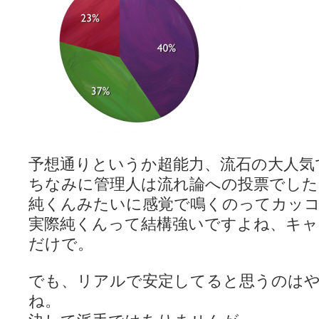
LAT. 39°20' N - 咲-Saki- / 永水航路 3 - 霧島の姫は、深山幽谷
エトピリカ!! - 咲-saki- / 咲-Saki-16巻 シノハユ7巻表紙予想
(11:05)
ニワカSakiファンの部屋 - 咲-Saki- / 咲の実写化について（再）
(15:15)
低姿勢ニワカの麻雀 / マイナーカップリングSS感想
(07:31)
Hinamado blog - 咲-Saki- / リハビリテーション
(04:56)
咲ワン・neo[仮] / 私事。
(01:19)
EL HOLAZO - 咲-Saki- / 吉野から上り方面の帰り道、亀山JCT-四日
何の変哲もない咲の地名紹介 / 小鍛治さんが通っていた小学校 茨城
咲-Saki-.長野編をにょろんと見てみるブログ - 咲-Saki- / 第143局[応変]
まったり咲SS他ブログ - 咲-Saki- / 照と洋榎のANN第9回
(09:00)
咲-Saki-カツゲン備忘録 / 咲-Saki-154局 【奮起】 マジかー！
(13:30)
百合っぽいぶろぐ - 咲-Saki- / シノハユ the down of age 5巻
(06:32)
予想通りというか超能力、流石の大人気
あかどる日和 - 咲-saki- / 【今回は考察ではなく】原村和-のどっ
ちなみに管理人は流れ論への投票でした
妥当麻雀界ブログ / コミックマーケット８９に参加します
(11:00)
咲-saki-速報 / 一時休止のお知らせ
純くんみたいに感覚で鳴くのってカッ
(08:26)
ふわふわな記憶 / 1
(16:20)
実際純くんって結構強いですよね、キ
咲っ考 / 何故咲は大将で、照は先鋒なのか？
(15:20)
Danas je lep dan. / [咲-Saki-]もしインターハイのルールが鷲巣麻雀
だけで。
ぴゅーく☆すてっぷ - 咲-Saki- / ブログ終了のお知らせ
(12:51)
What You Mean ? - 咲-Saki- / 第2回清澄エリア聖地巡礼ツアーレポート
でも、リアルで安定してると思うのは
左を向いて » 咲-saki- / 【シノハユ】第26話「一別以来」/咲日和・阿知賀
primary colors / 久誕イエ～～～～～～イ！！！！！！
(10:16)
ね。
乱れ雪月花 - 咲-Saki- / ブログ終了のお知らせ：今までありがとうご