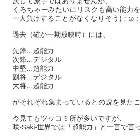
決して派手ではありませんが、
YUKARI / 【宥菫】 ＳＳ更新とお知らせ 【松実宥誕記念ＳＳ】
(13:
アルカ茄子 / 戒能物怪録 キングとはいったい誰なのか？
(15:24)
くろちゃーみたいにリスクも高い能力
竹ブログ - 咲-Saki- / 【咲-Saki-】ゲームが待ち遠しい件
(05:44)
一人負けすることがなくなりそう(；ω；
SSSSS(-saki-しゃーぷしゅーとしょーとすとーりー) - 咲-saki-
せのたけくらべ - 咲-Saki- / 咲さんのやり方で就活をやってみよう
(03:5
咏-Uta-ブログ編 - 咲-Saki- / 黄色い封筒が届いた(・∀・)
(12:30)
過去（確か一期放映時）には、
チャウチャウちゃうんちゃうん - 咲-Saki- / 吉野の千本桜を見に行きました(2
気分次第。 - 咲-Saki- / シノハユ 第3巻 感想
(07:42)
あこしず日和！ - 咲-Saki- / 咲-Saki-阿知賀編Blu-rayBOX 購入
(01:00)
先鋒…超能力
ニワカ王者 / 【アニメ記事】咲-Saki- 立先生のコメントを取り上げる
次鋒…デジタル
のよーなのよー - 咲-Saki- / 咲十夜 第四夜
(11:00)
Yaranakya » 咲-Saki- / 国際最萌リーグは園城寺怜ちゃんに一票を入
中堅…超能力
おもちがなくてもだいじょうぶ / 咲と照の確執【プリン】
(16:10)
副将…デジタル
咲-Saki-の舞台が特定されたら、行くしかないでしょ / ブログを引っ
りりーがーる（仮） / 虎姫 カラオケ編っぽい小ネタ
大将…超能力
(10:29)
洋榎-youka- / お知らせ
(11:19)
おっきするー咲ブログ / side-A VS side-B 野球対決
(10:30)
がそれぞれ集まっているとの説を見た
フリテンリーチで流して / 姫松高校についてのいくらかの考察
(09:03)
オレのぞん / 咲さんのお誕生日です （ギリギリ）
(14:58)
飛鳥の巣 - 咲-Saki- / 咲キャラがギタリストだったら...【風越編】
(15:06
今見てもツッコミ所が多いですが、
遊び半分 / もうすぐ８月も終わり
(16:03)
咲-Saki-世界では「超能力」と一言で言
咲-Saki-ほんだし / 咲-Saki- 第128局 「涼風」 感想
(11:54)
咲-Saki-麻雀録 / 台風に強そうな咲キャラ
(05:45)
君の友達。 / マイ・フェア・レディ
(12:49)