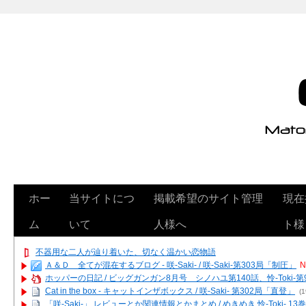
ホー
当サイトにつ
掲載希望のサイト管理
現在
ム
いて
人様へ
ト様
不器用な二人が辿り着いた、切なく温かい恋物語
Ａ＆Ｄ 全てが混在するブログ - 咲-Saki- / 咲-Saki-第303局「制圧」
N
ホッパーの日記 / ビッグガンガン8月号 シノハユ第140話、怜-Toki-
Cat in the box - キャットインザボックス / 咲-Saki- 第302局「直登」
(1
「咲-Saki-」 レビューとか関連情報とかまとめ / めきめき 怜-Toki- 1