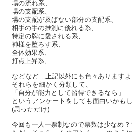
場の流れ系、
ぽっこぬ / 咲絵ログ2
(15:21)
妄言郷 / 咲-Saki- 第129局「契機」感想
(16:01)
場の支配系、
咲-Saki-のてきとう考察 - 咲-Saki- / 記事紹介：書け麻に参加でさ
場の支配が及ばない部分の支配系、
嶺上かいほー - 咲-saki- / (7/1日分)dreamscapeが更新していました
(14:
アニメを見ながらダラダラと就活をする - 咲-saki- / はるたんイェイ(≧∇≦
相手の手の推測に優れる系、
白い物置 / 咲-Saki- Best Album ～Anthology～を買いました
(00:24)
特定の牌に愛される系、
らぎこのだらだら日記帳 - 咲 -saki- / 咲アンテナ杯お疲れ様でした(半ギ
考える凡人 / [咲-Saki-]姉帯豊音の能力考察―暦占という仮説―
神様を堕ろす系、
(04:47)
まいるーむ / よく分かる、有珠山高校！（キャラについてひたすら語る
全体効果系、
プンスコ！ 野依日和！ - 咲-Saki- / 小蒔「渚のあわあわダブリィレ
Ethanの色々ゆるじゃん不敗神話 - 咲-Saki- / 哲学的に考えてみる園
打点上昇系、
幸咲良し / コメ返しその他
(08:27)
咲の仮blog / 和ちゃん
(12:02)
などなど…上記以外にも色々ありますよ
もれ日和 / 一ちゃんのフィギュアと聞いたので
(08:30)
読んだらそのままトイレで流して / 【今週の末原ちゃん】咲-Saki- 全
それらを細かく分類して、
世紀末麻雀ブログ-じゃんキチ！ / 【咲-saki-】穏乃の良さを俺が「あ」か
「自分が能力として習得できるなら」
すばらな人生 / 全国編終了！ ところで、すばら先輩はどれくらい出
ハッちゃんの四喜和 - 咲-Saki- / 咲-Saki-全国編 第13話 最終回かぁ
というアンケートをしても面白いかも
音楽と、人生と、 咲-saki-と。 - 咲-Saki- / こっそり休止、こっそり
(思っただけ)
ぐりーん哩 - 咲-Saki- / ネリー「ネリーはお金が要るの」
(15:00)
花鳥風月 - 咲-Saki- / やえたんイェイ～
(06:09)
電波天文学 - 咲-Saki- / BOOTH
(15:19)
今回も一人一票制なので票数は少なめ？
Powered by livedoor 相互RSS