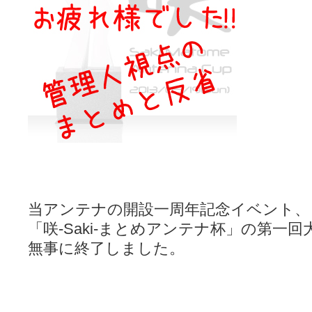
咲-Saki- | にゅいのって / 咲-Saki-臨時アンテナ
(11:50)
咲-Saki-ブログ！～麻雀下手でも咲が好き～ / ブログ名変更のお知らせ
嶺上航路 / ドラフト前日なので中日ドラゴンズのドラフト指名を予想
音を奏でて花が咲く - 咲-Saki- / 浩子「…あっ分かった 恐らくそう
一萬人の麓路() - 咲-Saki- / 咲-Saki- 第193局[竜王] ドラゴンの王と
from A to K / [咲-saki-][麻雀ゲーム]【ゲーム】セガのMJシリーズで2
紺フェス - 咲-Saki- / 【越谷SS】とろけそうな日
(15:31)
ユズポニッキ - 咲-Saki- / ☆ #咲実写 ☆告知☆オンライン上映会☆ 
ああ、あの牌？ - 咲-Saki- / シノハユ菰沢中関連(江津・大田)の登場舞
宮守大好き帳 / 告知
(13:04)
麻雀アニメ＆麻雀ゲームあれこれ / 厄介な相手だよ！ あんたは……！！ 
ばるのまーじゃん日和 - 咲-saki- / クリスマス！！そして…
(10:28)
咲めも！ / ニワチョコ、尊い。
(04:23)
ＳＳＳ（咲ＳＳ）感想ブログ / 【SSS】憩 -Kei- 全国編第２２局『流局
ひまじんひまんじ / 読書の秋、と言います故
(08:00)
煌-Subara- - 咲-saki- / シノハユ感想
(13:19)
当アンテナの開設一周年記念イベント、
SYNTH 2006 - 咲 -Saki- / 阿知賀編をドヤ顔に着目しながらまたま
「咲-Saki-まとめアンテナ杯」の第一回
かえんだん - 咲-Saki- / 朱里「そげなこつ私がやっておきますから
Saki-1 グランプリ ～咲ワン～ / しわが誕生することは老化現象だと
無事に終了しました。
木と木と木 - 咲-saki- / 新道寺の本
(00:00)
ヤンデレ・狂気の百合SSブログ / 【咲-Saki-SS：久咲】そして私
迷子の坊やのみちくさ日記 / 【連載感想】宮永照についてのあれこれ
(
私的素敵ジャンク / [咲-Saki-] 咲-Saki-第168局［端緒］感想
(16:58)
麻雀自由帳 - 咲-Saki- / 咲-Saki-第168局[端緒]感想 照-Teru- 