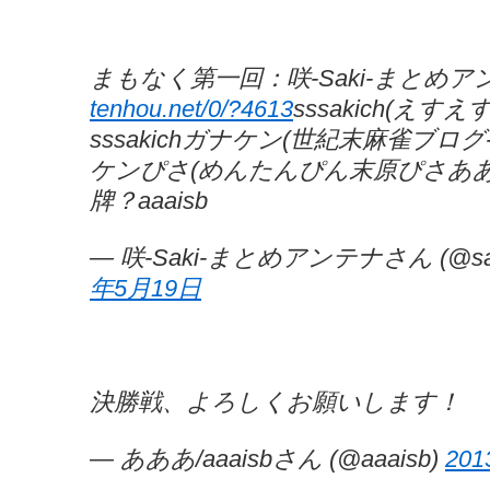
まもなく第一回：咲-Saki-まとめ
tenhou.net/0/?4613
sssakich(え
sssakichガナケン(世紀末麻雀ブ
ケンぴさ(めんたんぴん末原ぴさあ
牌？aaaisb
— 咲-Saki-まとめアンテナさん (@sak
年5月19日
決勝戦、よろしくお願いします！
— あああ/aaaisbさん (@aaaisb)
20