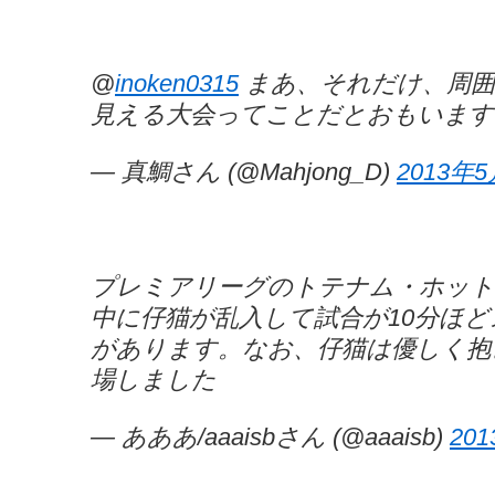
@
inoken0315
まあ、それだけ、周囲
見える大会ってことだとおもいます
— 真鯛さん (@Mahjong_D)
2013年
プレミアリーグのトテナム・ホット
中に仔猫が乱入して試合が10分ほ
があります。なお、仔猫は優しく抱
場しました
— あああ/aaaisbさん (@aaaisb)
20