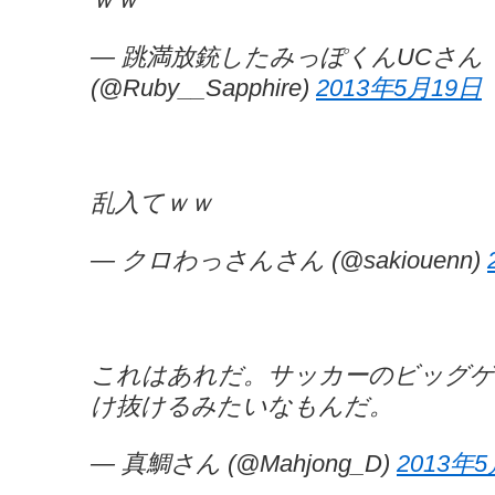
— 跳満放銃したみっぽくんUCさん
(@Ruby__Sapphire)
2013年5月19日
乱入てｗｗ
— クロわっさんさん (@sakiouenn)
これはあれだ。サッカーのビッグゲ
け抜けるみたいなもんだ。
— 真鯛さん (@Mahjong_D)
2013年