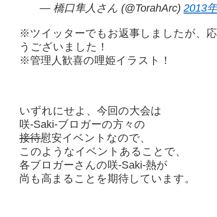
YUKARI / 【宥菫】 ＳＳ更新とお知らせ 【松実宥誕記念ＳＳ】
(13:
— 橋口隼人さん (@TorahArc)
2013
アルカ茄子 / 戒能物怪録 キングとはいったい誰なのか？
(15:24)
竹ブログ - 咲-Saki- / 【咲-Saki-】ゲームが待ち遠しい件
(05:44)
SSSSS(-saki-しゃーぷしゅーとしょーとすとーりー) - 咲-saki-
※ツイッターでもお返事しましたが、
せのたけくらべ - 咲-Saki- / 咲さんのやり方で就活をやってみよう
(03:5
うございました！
咏-Uta-ブログ編 - 咲-Saki- / 黄色い封筒が届いた(・∀・)
(12:30)
チャウチャウちゃうんちゃうん - 咲-Saki- / 吉野の千本桜を見に行きました(2
※管理人歓喜の哩姫イラスト！
気分次第。 - 咲-Saki- / シノハユ 第3巻 感想
(07:42)
あこしず日和！ - 咲-Saki- / 咲-Saki-阿知賀編Blu-rayBOX 購入
(01:00)
ニワカ王者 / 【アニメ記事】咲-Saki- 立先生のコメントを取り上げる
のよーなのよー - 咲-Saki- / 咲十夜 第四夜
(11:00)
Yaranakya » 咲-Saki- / 国際最萌リーグは園城寺怜ちゃんに一票を入
いずれにせよ、今回の大会は
おもちがなくてもだいじょうぶ / 咲と照の確執【プリン】
(16:10)
咲-Saki-の舞台が特定されたら、行くしかないでしょ / ブログを引っ
咲-Saki-ブロガーの方々の
りりーがーる（仮） / 虎姫 カラオケ編っぽい小ネタ
(10:29)
接待
慰安イベントなので、
洋榎-youka- / お知らせ
(11:19)
おっきするー咲ブログ / side-A VS side-B 野球対決
このようなイベントあることで、
(10:30)
フリテンリーチで流して / 姫松高校についてのいくらかの考察
(09:03)
各ブロガーさんの咲-Saki-熱が
オレのぞん / 咲さんのお誕生日です （ギリギリ）
(14:58)
尚も高まることを期待しています。
飛鳥の巣 - 咲-Saki- / 咲キャラがギタリストだったら...【風越編】
(15:06
遊び半分 / もうすぐ８月も終わり
(16:03)
咲-Saki-ほんだし / 咲-Saki- 第128局 「涼風」 感想
(11:54)
咲-Saki-麻雀録 / 台風に強そうな咲キャラ
(05:45)
君の友達。 / マイ・フェア・レディ
(12:49)