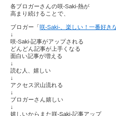
ぽっこぬ / 咲絵ログ2
(15:21)
各ブロガーさんの咲-Saki-熱が
妄言郷 / 咲-Saki- 第129局「契機」感想
(16:01)
高まり続けることで、
咲-Saki-のてきとう考察 - 咲-Saki- / 記事紹介：書け麻に参加でさ
嶺上かいほー - 咲-saki- / (7/1日分)dreamscapeが更新していました
(14:
アニメを見ながらダラダラと就活をする - 咲-saki- / はるたんイェイ(≧∇≦
ブロガー「
咲-Saki-、楽しい！一番好
白い物置 / 咲-Saki- Best Album ～Anthology～を買いました
(00:24)
らぎこのだらだら日記帳 - 咲 -saki- / 咲アンテナ杯お疲れ様でした(半ギ
↓
考える凡人 / [咲-Saki-]姉帯豊音の能力考察―暦占という仮説―
(04:47)
咲-Saki-記事がアップされる
まいるーむ / よく分かる、有珠山高校！（キャラについてひたすら語る
プンスコ！ 野依日和！ - 咲-Saki- / 小蒔「渚のあわあわダブリィレ
どんどん記事が上手くなる
Ethanの色々ゆるじゃん不敗神話 - 咲-Saki- / 哲学的に考えてみる園
面白い記事が増える
幸咲良し / コメ返しその他
(08:27)
咲の仮blog / 和ちゃん
↓
(12:02)
もれ日和 / 一ちゃんのフィギュアと聞いたので
(08:30)
読む人、嬉しい
読んだらそのままトイレで流して / 【今週の末原ちゃん】咲-Saki- 全
↓
世紀末麻雀ブログ-じゃんキチ！ / 【咲-saki-】穏乃の良さを俺が「あ」か
すばらな人生 / 全国編終了！ ところで、すばら先輩はどれくらい出
アクセス沢山流れる
ハッちゃんの四喜和 - 咲-Saki- / 咲-Saki-全国編 第13話 最終回かぁ
↓
音楽と、人生と、 咲-saki-と。 - 咲-Saki- / こっそり休止、こっそり
ぐりーん哩 - 咲-Saki- / ネリー「ネリーはお金が要るの」
(15:00)
ブロガーさん嬉しい
花鳥風月 - 咲-Saki- / やえたんイェイ～
(06:09)
↓
電波天文学 - 咲-Saki- / BOOTH
(15:19)
嬉しいからまた咲-Saki-記事アップ
Powered by livedoor 相互RSS