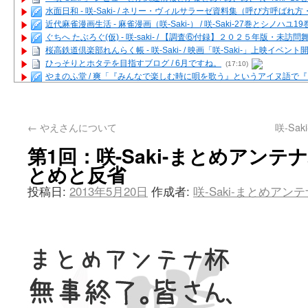
水面日和 - 咲-Saki- / ネリー・ヴィルサラーゼ資料集（呼び方呼ば
近代麻雀漫画生活 - 麻雀漫画（咲-Saki-） / 咲-Saki-27巻とシノハユ
ぐちへ たぶろぐ(仮) - 咲-saki- / 【調査⑥付録】２０２５年版・未訪
桜高鉄道倶楽部れんらく帳 - 咲-Saki- / 映画「咲-Saki-」上映イベン
ひっそりとホタテを目指すブログ / 6月ですね。
(17:10)
やまのふ堂 / 爽「『みんなで楽しむ時に唄を歌う』というアイヌ語で
咲ぱい - 咲-Saki- / 麻雀の卓上を再現するプログラムを公開
(12:58)
俺が読んだSS - 咲-saki- / 末原「小走と同じ大学なんや」爽「へえ！」
とっぽい。 / 咲-Saki- 考察・解説・レビューまとめを更新（Ver.1.1d
←
やえさんについて
咲-S
咲クラ女子 - 咲-Saki- / 姫松の上重漫ちゃんと演じている伊達朱里紗
咲スファクション☆タウン - 咲-Saki- / 雀魂咲コラボ！ ガチャ＆キャ
第1回：咲-Saki-まとめアン
咲ミダレ - 咲-saki- / MJ第14回咲CUP 咲なま他
(11:53)
とめと反省
はやりの如く☆ - 咲-saki- / 悪いこと【SS】
(06:42)
麻雀雑記あれこれ - 咲 -Saki- / 咲-Saki-キャラが台湾麻雀を打ったら
投稿日:
2013年5月20日
作成者:
咲-Saki-まとめアン
またの名を咲ブログ - 咲-Saki- / 男体化すると聞いての落書き
(13:32)
あっちが変 / あっちが変
(08:31)
BBKN BLOG / トップページ（サイトマップ）
(15:00)
あにてつ！ / 千里山に行ってきました（2017年09月）
(06:14)
さくやこのはな - 咲 -saki- / 末の千里のために(咲さんが和ちゃんを招
凡人の私 / ステルス坂こと咲-Saki-5巻表紙の舞台を発見しました
(15:35
嶺上開花自摸 / Last day of Summer session 1
(13:01)
おもちもちもち - 咲-Saki- / ５・８小林先生の日記更新について
かんむりとかげ - 咲-Saki- / 立先生の更新
(11:32)