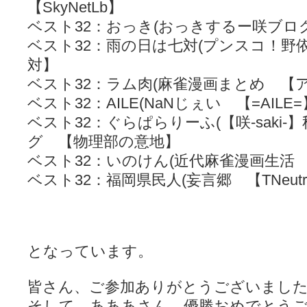
【SkyNetLb】
ベスト32：おっき(おっきするー咲ブロ
ベスト32：雨の日は七対(プンスコ！野
対】
ベスト32：ラム肉(麻雀漫画まとめ 【
ベスト32：AILE(NaNじぇい 【=AILE=
ベスト32：ぐらぱらりーふ(【咲-saki
グ 【物理部の意地】
ベスト32：いのけん(近代麻雀漫画生活
ベスト32：福岡県民人(妄言郷 【TNeutr
となっています。
皆さん、ご参加ありがとうございまし
そして、あああさん、優勝おめでとう