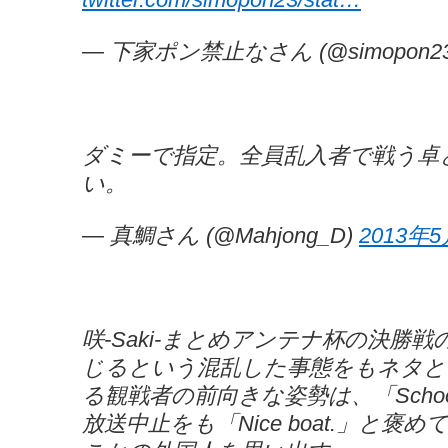
— 下家ポン禁止なさん (@simopon2
ダミーで指定。全員乱入者で戦う卓
い。
— 真鯛さん (@Mahjong_D)
2013年
咲-Saki-まとめアンテナ杯の決勝
じるという混乱した事態をもネタと
る観戦者の前向きな姿勢は、「School
放送中止をも「Nice boat.」と