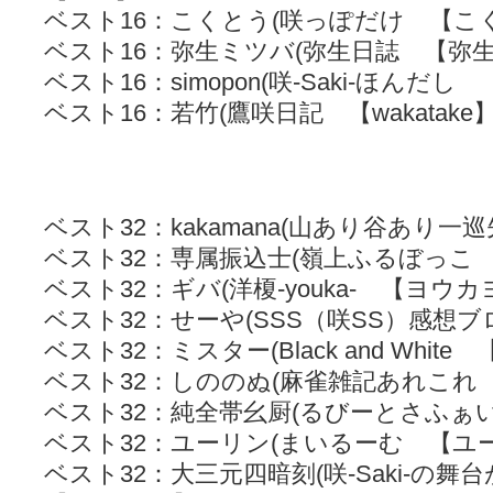
ベスト16：こくとう(咲っぽだけ 【こ
ベスト16：弥生ミツバ(弥生日誌 【弥
ベスト16：simopon(咲-Saki-ほんだ
ベスト16：若竹(鷹咲日記 【wakatake
ベスト32：kakamana(山あり谷あり一巡先
ベスト32：専属振込士(嶺上ふるぼっこ
ベスト32：ギバ(洋榎-youka- 【ヨウ
ベスト32：せーや(SSS（咲SS）感想
ベスト32：ミスター(Black and Whi
ベスト32：しののぬ(麻雀雑記あれこれ 【s
ベスト32：純全帯幺厨(るびーとさふぁ
ベスト32：ユーリン(まいるーむ 【ユ
ベスト32：大三元四暗刻(咲-Saki-の