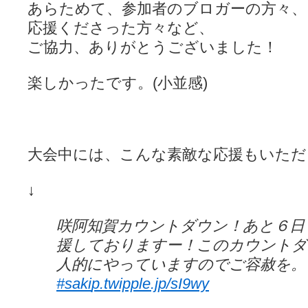
あらためて、参加者のブロガーの方々、
LAT. 39°20' N - 咲-Saki- / 永水航路 3 - 霧島の姫は、深山幽谷
エトピリカ!! - 咲-saki- / 咲-Saki-16巻 シノハユ7巻表紙予想
(11:05)
応援くださった方々など、
ニワカSakiファンの部屋 - 咲-Saki- / 咲の実写化について（再）
(15:15)
ご協力、ありがとうございました！
低姿勢ニワカの麻雀 / マイナーカップリングSS感想
(07:31)
Hinamado blog - 咲-Saki- / リハビリテーション
(04:56)
咲ワン・neo[仮] / 私事。
(01:19)
楽しかったです。(小並感)
EL HOLAZO - 咲-Saki- / 吉野から上り方面の帰り道、亀山JCT-四日
何の変哲もない咲の地名紹介 / 小鍛治さんが通っていた小学校 茨城
咲-Saki-.長野編をにょろんと見てみるブログ - 咲-Saki- / 第143局[応変]
まったり咲SS他ブログ - 咲-Saki- / 照と洋榎のANN第9回
(09:00)
咲-Saki-カツゲン備忘録 / 咲-Saki-154局 【奮起】 マジかー！
(13:30)
大会中には、こんな素敵な応援もいただ
百合っぽいぶろぐ - 咲-Saki- / シノハユ the down of age 5巻
(06:32)
あかどる日和 - 咲-saki- / 【今回は考察ではなく】原村和-のどっ
妥当麻雀界ブログ / コミックマーケット８９に参加します
(11:00)
↓
咲-saki-速報 / 一時休止のお知らせ
(08:26)
ふわふわな記憶 / 1
(16:20)
咲っ考 / 何故咲は大将で、照は先鋒なのか？
(15:20)
咲阿知賀カウントダウン！あと６日
Danas je lep dan. / [咲-Saki-]もしインターハイのルールが鷲巣麻雀
援しておりますー！このカウントダ
ぴゅーく☆すてっぷ - 咲-Saki- / ブログ終了のお知らせ
(12:51)
What You Mean ? - 咲-Saki- / 第2回清澄エリア聖地巡礼ツアーレポート
人的にやっていますのでご容赦を。
左を向いて » 咲-saki- / 【シノハユ】第26話「一別以来」/咲日和・阿知賀
#saki
p.twipple.jp/sI9wy
primary colors / 久誕イエ～～～～～～イ！！！！！！
(10:16)
乱れ雪月花 - 咲-Saki- / ブログ終了のお知らせ：今までありがとうご