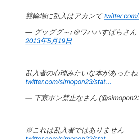
競輪場に乱入はアカンて
twitter.co
— グッググ～♪＠ワハハすばらさん (@n
2013年5月19日
乱入者の心理みたいな本があったね
twitter.com/simopon23/stat…
— 下家ポン禁止なさん (@simopon2
※これは乱入者ではありません
twitter.com/simopon23/stat…