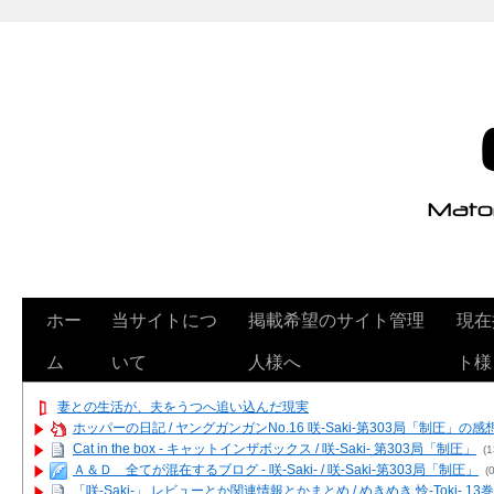
ホー
当サイトにつ
掲載希望のサイト管理
現在
ム
いて
人様へ
ト様
妻との生活が、夫をうつへ追い込んだ現実
ホッパーの日記 / ヤングガンガンNo.16 咲-Saki-第303局「制圧」の感
Cat in the box - キャットインザボックス / 咲-Saki- 第303局「制圧」
(1
Ａ＆Ｄ 全てが混在するブログ - 咲-Saki- / 咲-Saki-第303局「制圧」
(0
「咲-Saki-」 レビューとか関連情報とかまとめ / めきめき 怜-Toki- 1