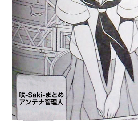
ぽっこぬ / 咲絵ログ2
(15:21)
妄言郷 / 咲-Saki- 第129局「契機」感想
(16:01)
咲-Saki-のてきとう考察 - 咲-Saki- / 記事紹介：書け麻に参加でさ
嶺上かいほー - 咲-saki- / (7/1日分)dreamscapeが更新していました
(14:
アニメを見ながらダラダラと就活をする - 咲-saki- / はるたんイェイ(≧∇≦
白い物置 / 咲-Saki- Best Album ～Anthology～を買いました
(00:24)
らぎこのだらだら日記帳 - 咲 -saki- / 咲アンテナ杯お疲れ様でした(半ギ
考える凡人 / [咲-Saki-]姉帯豊音の能力考察―暦占という仮説―
(04:47)
まいるーむ / よく分かる、有珠山高校！（キャラについてひたすら語る
プンスコ！ 野依日和！ - 咲-Saki- / 小蒔「渚のあわあわダブリィレ
Ethanの色々ゆるじゃん不敗神話 - 咲-Saki- / 哲学的に考えてみる園
幸咲良し / コメ返しその他
(08:27)
咲の仮blog / 和ちゃん
(12:02)
もれ日和 / 一ちゃんのフィギュアと聞いたので
(08:30)
読んだらそのままトイレで流して / 【今週の末原ちゃん】咲-Saki- 全
世紀末麻雀ブログ-じゃんキチ！ / 【咲-saki-】穏乃の良さを俺が「あ」か
すばらな人生 / 全国編終了！ ところで、すばら先輩はどれくらい出
ハッちゃんの四喜和 - 咲-Saki- / 咲-Saki-全国編 第13話 最終回かぁ
音楽と、人生と、 咲-saki-と。 - 咲-Saki- / こっそり休止、こっそり
ぐりーん哩 - 咲-Saki- / ネリー「ネリーはお金が要るの」
(15:00)
花鳥風月 - 咲-Saki- / やえたんイェイ～
(06:09)
電波天文学 - 咲-Saki- / BOOTH
(15:19)
Powered by livedoor 相互RSS