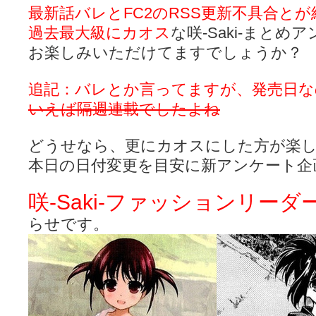
咲-Saki- | にゅいのって / 咲-Saki-臨時アンテナ
(11:50)
最新話バレとFC2のRSS更新不具合と
咲-Saki-ブログ！～麻雀下手でも咲が好き～ / ブログ名変更のお知らせ
過去最大級にカオス
な咲-Saki-まとめ
嶺上航路 / ドラフト前日なので中日ドラゴンズのドラフト指名を予想
音を奏でて花が咲く - 咲-Saki- / 浩子「…あっ分かった 恐らくそう
お楽しみいただけてますでしょうか？
一萬人の麓路() - 咲-Saki- / 咲-Saki- 第193局[竜王] ドラゴンの王と
from A to K / [咲-saki-][麻雀ゲーム]【ゲーム】セガのMJシリーズで2
紺フェス - 咲-Saki- / 【越谷SS】とろけそうな日
追記：バレとか言ってますが、発売日な
(15:31)
ユズポニッキ - 咲-Saki- / ☆ #咲実写 ☆告知☆オンライン上映会☆ 
いえば隔週連載でしたよね
ああ、あの牌？ - 咲-Saki- / シノハユ菰沢中関連(江津・大田)の登場舞
宮守大好き帳 / 告知
(13:04)
麻雀アニメ＆麻雀ゲームあれこれ / 厄介な相手だよ！ あんたは……！！ 
どうせなら、更にカオスにした方が楽
ばるのまーじゃん日和 - 咲-saki- / クリスマス！！そして…
(10:28)
本日の日付変更を目安に新アンケート企
咲めも！ / ニワチョコ、尊い。
(04:23)
ＳＳＳ（咲ＳＳ）感想ブログ / 【SSS】憩 -Kei- 全国編第２２局『流局
ひまじんひまんじ / 読書の秋、と言います故
(08:00)
咲-Saki-ファッションリーダ
煌-Subara- - 咲-saki- / シノハユ感想
(13:19)
SYNTH 2006 - 咲 -Saki- / 阿知賀編をドヤ顔に着目しながらまたま
らせです。
かえんだん - 咲-Saki- / 朱里「そげなこつ私がやっておきますから
Saki-1 グランプリ ～咲ワン～ / しわが誕生することは老化現象だと
木と木と木 - 咲-saki- / 新道寺の本
(00:00)
ヤンデレ・狂気の百合SSブログ / 【咲-Saki-SS：久咲】そして私
迷子の坊やのみちくさ日記 / 【連載感想】宮永照についてのあれこれ
(
私的素敵ジャンク / [咲-Saki-] 咲-Saki-第168局［端緒］感想
(16:58)
麻雀自由帳 - 咲-Saki- / 咲-Saki-第168局[端緒]感想 照-Teru- 