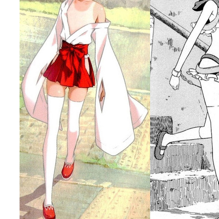
LAT. 39°20' N - 咲-Saki- / 永水航路 3 - 霧島の姫は、深山幽谷
エトピリカ!! - 咲-saki- / 咲-Saki-16巻 シノハユ7巻表紙予想
(11:05)
ニワカSakiファンの部屋 - 咲-Saki- / 咲の実写化について（再）
(15:15)
低姿勢ニワカの麻雀 / マイナーカップリングSS感想
(07:31)
Hinamado blog - 咲-Saki- / リハビリテーション
(04:56)
咲ワン・neo[仮] / 私事。
(01:19)
EL HOLAZO - 咲-Saki- / 吉野から上り方面の帰り道、亀山JCT-四日
何の変哲もない咲の地名紹介 / 小鍛治さんが通っていた小学校 茨城
咲-Saki-.長野編をにょろんと見てみるブログ - 咲-Saki- / 第143局[応変]
まったり咲SS他ブログ - 咲-Saki- / 照と洋榎のANN第9回
(09:00)
咲-Saki-カツゲン備忘録 / 咲-Saki-154局 【奮起】 マジかー！
(13:30)
百合っぽいぶろぐ - 咲-Saki- / シノハユ the down of age 5巻
(06:32)
あかどる日和 - 咲-saki- / 【今回は考察ではなく】原村和-のどっ
妥当麻雀界ブログ / コミックマーケット８９に参加します
(11:00)
咲-saki-速報 / 一時休止のお知らせ
(08:26)
ふわふわな記憶 / 1
(16:20)
咲っ考 / 何故咲は大将で、照は先鋒なのか？
(15:20)
Danas je lep dan. / [咲-Saki-]もしインターハイのルールが鷲巣麻雀
ぴゅーく☆すてっぷ - 咲-Saki- / ブログ終了のお知らせ
(12:51)
What You Mean ? - 咲-Saki- / 第2回清澄エリア聖地巡礼ツアーレポート
左を向いて » 咲-saki- / 【シノハユ】第26話「一別以来」/咲日和・阿知賀
primary colors / 久誕イエ～～～～～～イ！！！！！！
(10:16)
乱れ雪月花 - 咲-Saki- / ブログ終了のお知らせ：今までありがとうご