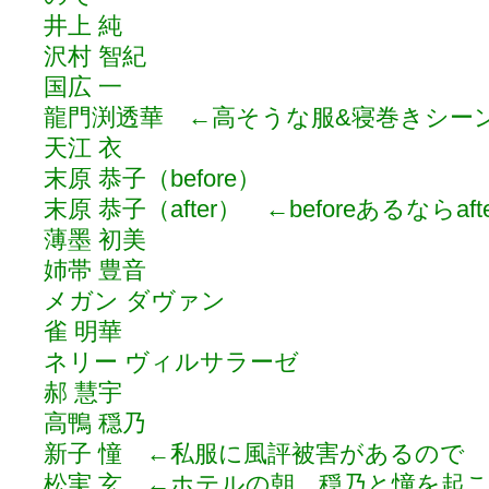
井上 純
沢村 智紀
国広 一
龍門渕透華 ←高そうな服&寝巻きシー
天江 衣
末原 恭子（before）
末原 恭子（after） ←beforeあるならa
薄墨 初美
姉帯 豊音
メガン ダヴァン
雀 明華
ネリー ヴィルサラーゼ
郝 慧宇
高鴨 穏乃
新子 憧 ←私服に風評被害があるので
松実 玄 ←ホテルの朝、穏乃と憧を起