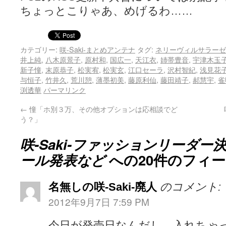
ちょっとこりゃあ、めげるわ……
カテゴリー:
咲-Saki-まとめアンテナ
タグ:
ネリーヴィルサラーゼ
井上純
,
八木原景子
,
原村和
,
国広一
,
天江衣
,
姉帯豊音
,
宇津木玉
新子憧
,
末原恭子
,
松実宥
,
松実玄
,
江口セーラ
,
沢村智紀
,
浅見花
与恒子
,
竹井久
,
荒川憩
,
薄墨初美
,
藤原利仙
,
藤田靖子
,
郝慧宇
,
雀
渕透華
パーマリンク
←
憧「ホ別３万、その他オプションは応相談でど
う？」
咲-Saki-ファッションリーダー決定戦
ール発表など
への20件のフィ
名無しの咲-Saki-廃人
のコメント:
2012年9月7日 7:59 PM
今日が発売日なんだし、入れちゃ