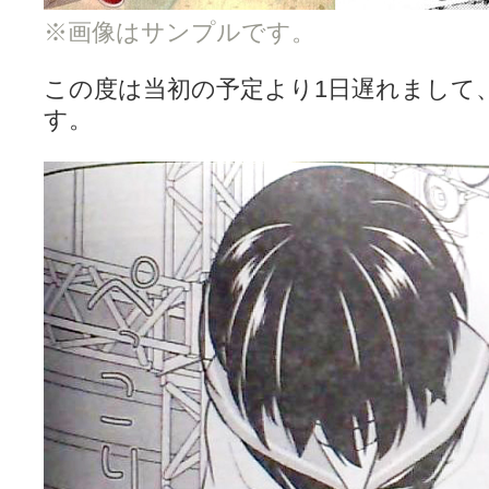
YUKARI / 【宥菫】 ＳＳ更新とお知らせ 【松実宥誕記念ＳＳ】
(13:
アルカ茄子 / 戒能物怪録 キングとはいったい誰なのか？
(15:24)
※画像はサンプルです。
竹ブログ - 咲-Saki- / 【咲-Saki-】ゲームが待ち遠しい件
(05:44)
SSSSS(-saki-しゃーぷしゅーとしょーとすとーりー) - 咲-saki-
この度は当初の予定より1日遅れまして
せのたけくらべ - 咲-Saki- / 咲さんのやり方で就活をやってみよう
(03:5
咏-Uta-ブログ編 - 咲-Saki- / 黄色い封筒が届いた(・∀・)
(12:30)
す。
チャウチャウちゃうんちゃうん - 咲-Saki- / 吉野の千本桜を見に行きました(2
気分次第。 - 咲-Saki- / シノハユ 第3巻 感想
(07:42)
あこしず日和！ - 咲-Saki- / 咲-Saki-阿知賀編Blu-rayBOX 購入
(01:00)
ニワカ王者 / 【アニメ記事】咲-Saki- 立先生のコメントを取り上げる
のよーなのよー - 咲-Saki- / 咲十夜 第四夜
(11:00)
Yaranakya » 咲-Saki- / 国際最萌リーグは園城寺怜ちゃんに一票を入
おもちがなくてもだいじょうぶ / 咲と照の確執【プリン】
(16:10)
咲-Saki-の舞台が特定されたら、行くしかないでしょ / ブログを引っ
りりーがーる（仮） / 虎姫 カラオケ編っぽい小ネタ
(10:29)
洋榎-youka- / お知らせ
(11:19)
おっきするー咲ブログ / side-A VS side-B 野球対決
(10:30)
フリテンリーチで流して / 姫松高校についてのいくらかの考察
(09:03)
オレのぞん / 咲さんのお誕生日です （ギリギリ）
(14:58)
飛鳥の巣 - 咲-Saki- / 咲キャラがギタリストだったら...【風越編】
(15:06
遊び半分 / もうすぐ８月も終わり
(16:03)
咲-Saki-ほんだし / 咲-Saki- 第128局 「涼風」 感想
(11:54)
咲-Saki-麻雀録 / 台風に強そうな咲キャラ
(05:45)
君の友達。 / マイ・フェア・レディ
(12:49)