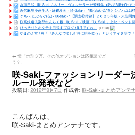
水面日和 - 咲-Saki- / ネリー・ヴィルサラーゼ資料集（呼び方呼ば
近代麻雀漫画生活 - 麻雀漫画（咲-Saki-） / 咲-Saki-27巻とシノハユ
ぐちへ たぶろぐ(仮) - 咲-saki- / 【調査⑥付録】２０２５年版・未訪
桜高鉄道倶楽部れんらく帳 - 咲-Saki- / 映画「咲-Saki-」上映イベン
ひっそりとホタテを目指すブログ / 6月ですね。
(17:10)
やまのふ堂 / 爽「『みんなで楽しむ時に唄を歌う』というアイヌ語で
咲ぱい - 咲-Saki- / 麻雀の卓上を再現するプログラムを公開
(12:58)
俺が読んだSS - 咲-saki- / 末原「小走と同じ大学なんや」爽「へえ！」
とっぽい。 / 咲-Saki- 考察・解説・レビューまとめを更新（Ver.1.1d
←
憧「ホ別３万、その他オプションは応相談でど
咲クラ女子 - 咲-Saki- / 姫松の上重漫ちゃんと演じている伊達朱里紗
う？」
咲スファクション☆タウン - 咲-Saki- / 雀魂咲コラボ！ ガチャ＆キャ
咲ミダレ - 咲-saki- / MJ第14回咲CUP 咲なま他
(11:53)
咲-Saki-ファッションリーダー決定戦
はやりの如く☆ - 咲-saki- / 悪いこと【SS】
(06:42)
ルール発表など
麻雀雑記あれこれ - 咲 -Saki- / 咲-Saki-キャラが台湾麻雀を打ったら
またの名を咲ブログ - 咲-Saki- / 男体化すると聞いての落書き
(13:32)
投稿日:
2012年9月7日
作成者:
咲-Saki-まとめアン
あっちが変 / あっちが変
(08:31)
BBKN BLOG / トップページ（サイトマップ）
(15:00)
あにてつ！ / 千里山に行ってきました（2017年09月）
(06:14)
さくやこのはな - 咲 -saki- / 末の千里のために(咲さんが和ちゃんを招
凡人の私 / ステルス坂こと咲-Saki-5巻表紙の舞台を発見しました
(15:35
こんばんは、
嶺上開花自摸 / Last day of Summer session 1
(13:01)
咲-Saki-まとめアンテナです。
おもちもちもち - 咲-Saki- / ５・８小林先生の日記更新について
かんむりとかげ - 咲-Saki- / 立先生の更新
(11:32)