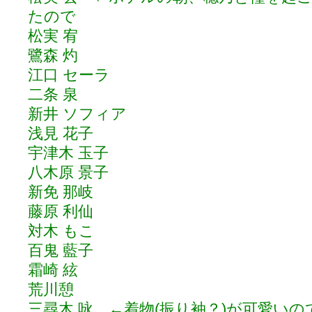
たので
松実 宥
鷺森 灼
江口 セーラ
二条 泉
新井 ソフィア
浅見 花子
宇津木 玉子
八木原 景子
新免 那岐
藤原 利仙
対木 もこ
百鬼 藍子
霜崎 絃
荒川憩
三尋木 咏 ←着物(振り袖？)が可愛いの