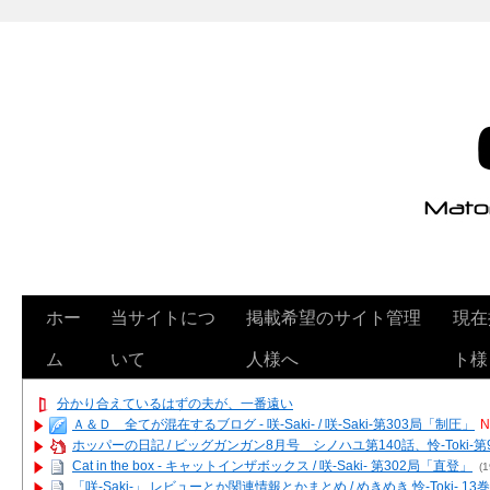
ホー
当サイトにつ
掲載希望のサイト管理
現在
ム
いて
人様へ
ト様
分かり合えているはずの夫が、一番遠い
Ａ＆Ｄ 全てが混在するブログ - 咲-Saki- / 咲-Saki-第303局「制圧」
N
ホッパーの日記 / ビッグガンガン8月号 シノハユ第140話、怜-Toki-
Cat in the box - キャットインザボックス / 咲-Saki- 第302局「直登」
(1
「咲-Saki-」 レビューとか関連情報とかまとめ / めきめき 怜-Toki- 1