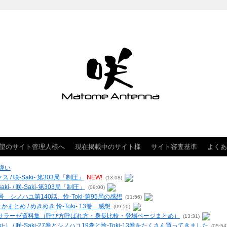
望のサイト管理人様へ
現在掲載中のサイト様
サイト審査基準
よくあ
違い
クス / 咲-Saki- 第303局「制圧」
NEW!
(13:08)
- / 咲-Saki-第303局「制圧」
(09:00)
 シノハユ第140話、怜-Toki-第95局の感想
(11:56)
まとめ / めきめき 怜-Toki- 13巻 感想
(09:50)
ー・ヴィルサラーゼ資料集（呼び方呼ばれ方・身長比較・登場ページまとめ）
(13:31)
-） / 咲-Saki-27巻とシノハユ19巻と怜-Toki-13巻をたくさん買ってきました
(05:54