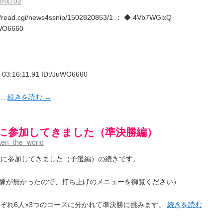
dmx702
-】ゲームが待ち遠しい件
(05:44)
ょーとすとーりー) - 咲-saki- / 豊音「ピロートークしようよー」白望「ダル……くない
st/read.cgi/news4ssnip/1502820853/1 ： ◆.4Vb7WGlxQ
さんのやり方で就活をやってみよう
(03:51)
uWO6660
色い封筒が届いた(・∀・)
(12:30)
i- / 吉野の千本桜を見に行きました(2015/04/05)
(10:51)
巻 感想
(07:42)
-阿知賀編Blu-rayBOX 購入
(01:00)
ki- 立先生のコメントを取り上げる
(09:00)
03:16:11.91 ID:/JuWO6660
第四夜
(11:00)
国際最萌リーグは園城寺怜ちゃんに一票を入れました
(12:56)
と照の確執【プリン】
｣…
続きを読む
→
(16:10)
くしかないでしょ / ブログを引っ越ししました
(13:18)
ケ編っぽい小ネタ
(10:29)
プンに参加してきました（準決勝編）
 side-B 野球対決
(10:30)
ken_the_world
についてのいくらかの考察
(09:03)
 （ギリギリ）
(14:58)
ープンに参加してきました（予選編）の続きです。
ギタリストだったら...【風越編】
(15:06)
:03)
8局 「涼風」 感想
像が無かったので、打ち上げのメニューを御覧ください）
(11:54)
キャラ
(05:45)
12:49)
れぞれ6人×3つのコースに分かれて準決勝に挑みます。
続きを読む
感想
(16:01)