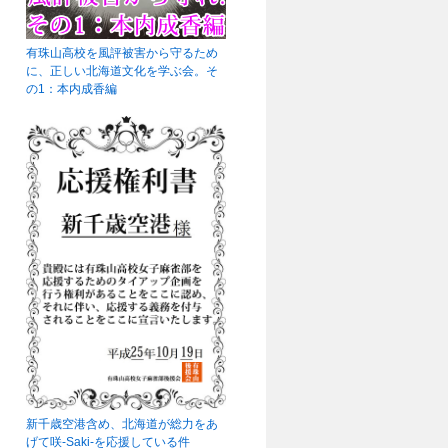
有珠山高校を風評被害から守るため
に、正しい北海道文化を学ぶ会。そ
の1：本内成香編
新千歳空港含め、北海道が総力をあ
げて咲-Saki-を応援している件