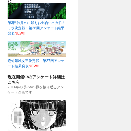
た
第3回竹井久に最もお似合いの女性キ
ャラ決定戦：第28回アンケート結果
発表
NEW!!
51)
絶対領域女王決定戦：第27回アンケ
ート結果発表
NEW!!
現在開催中のアンケート詳細は
こちら
2014年の咲-Saki-界を振り返るアン
ケート企画です