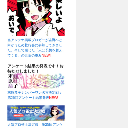
当アンテナ掲載ブロガーが吉野へと
向かうため壮行会に参加してきまし
た。そして感じた「人は予想を超え
てくる」の言葉の重み
NEW!
アンケート結果の発表です！お
待たせしました！
末原恭子ナンバーワン名言決定戦：
第26回アンケート結果発表
NEW!
人気プロ雀士決定戦：第25回アンケ