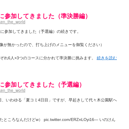
aki- / 記事紹介：書け麻に参加でさっそく負けましたｗ
(13:21)
)dreamscapeが更新していました
(14:10)
プンに参加してきました（準決勝編）
-saki- / はるたんイェイ(≧∇≦)/他
(07:33)
～Anthology～を買いました
(00:24)
ken_the_world
- / 咲アンテナ杯お疲れ様でした(半ギレ)
(14:18)
音の能力考察―暦占という仮説―
(04:47)
ープンに参加してきました（予選編）の続きです。
高校！（キャラについてひたすら語る）
(15:11)
- / 小蒔「渚のあわあわダブリィレイディオ？」 淡「第三回・後編！」
(16:23)
像が無かったので、打ち上げのメニューを御覧ください）
-Saki- / 哲学的に考えてみる園城寺怜さんの能力
(12:25)
れぞれ6人×3つのコースに分かれて準決勝に挑みます。
続きを読む
聞いたので
(08:30)
今週の末原ちゃん】咲-Saki- 全国編 第13局
(03:30)
-saki-】穏乃の良さを俺が「あ」から順に解説していくッ！ ver.2014
(16:50)
ころで、すばら先輩はどれくらい出たの？
(21:22)
プンに参加してきました（予選編）
咲-Saki-全国編 第13話 最終回かぁ～
(12:55)
ken_the_world
-Saki- / こっそり休止、こっそり再開
(13:55)
「ネリーはお金が要るの」
(15:00)
日、いわゆる「夏コミ4日目」ですが、早起きして代々木公園駅へ
～
(06:09)
)
んだけどw） pic.twitter.com/ERZnLOyi16— いのけん