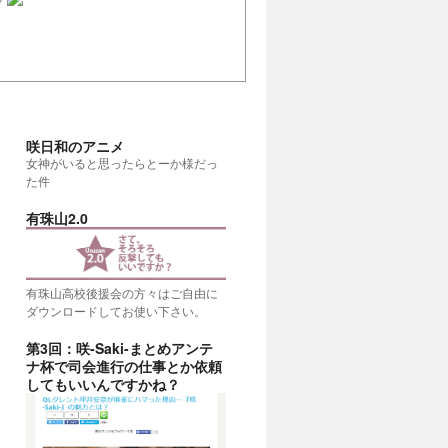
咲日和のアニメ
女神がいると思ったらとーか様だっ
た件
有珠山2.0
有珠山高校後援会の方々はご自由に
ダウンロードしてお使い下さい。
第3回：咲-Saki-まとめアンテ
ナ杯で司会進行の仕事とか依頼
考える
(20:00)
してもいいんですかね？