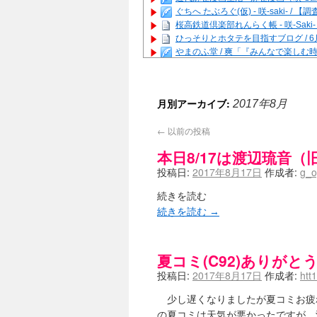
ぐちへ たぶろぐ(仮) - 咲-saki-
桜高鉄道倶楽部れんらく帳 - 咲-Saki
ひっそりとホタテを目指すブログ / 
やまのふ堂 / 爽「『みんなで楽し
咲ぱい - 咲-Saki- / 麻雀の卓上
俺が読んだSS - 咲-saki- / 末
とっぽい。 / 咲-Saki- 考察・解説
月別アーカイブ:
2017年8月
咲クラ女子 - 咲-Saki- / 姫松
咲スファクション☆タウン - 咲-Sak
←
以前の投稿
咲ミダレ - 咲-saki- / MJ第14回咲C
はやりの如く☆ - 咲-saki- / 悪いこと
本日8/17は渡辺琉音
麻雀雑記あれこれ - 咲 -Saki- / 
投稿日:
2017年8月17日
作成者:
g_o
またの名を咲ブログ - 咲-Saki- /
あっちが変 / あっちが変
(08:31)
続きを読む
BBKN BLOG / トップページ（サイ
続きを読む
→
あにてつ！ / 千里山に行ってきました
さくやこのはな - 咲 -saki- / 
凡人の私 / ステルス坂こと咲-Saki
嶺上開花自摸 / Last day of Summer se
夏コミ(C92)ありが
おもちもちもち - 咲-Saki- /
投稿日:
2017年8月17日
作成者:
htt
かんむりとかげ - 咲-Saki- / 立先生
咲-Saki- | にゅいのって / 咲-Saki
少し遅くなりましたが夏コミお疲
咲-Saki-ブログ！～麻雀下手でも咲
の夏コミは天気が悪かったですが、