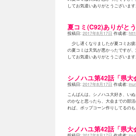
嶺上航路 / ドラフト前日なので中
してお気遣いありがとうございます。
音を奏でて花が咲く - 咲-Saki- 
一萬人の麓路() - 咲-Saki- / 咲-S
from A to K / [咲-saki-][
夏コミ(C92)ありが
紺フェス - 咲-Saki- / 【越谷SS】
ユズポニッキ - 咲-Saki- / ☆ 
投稿日:
2017年8月17日
作成者:
htt
ああ、あの牌？ - 咲-Saki- / シ
宮守大好き帳 / 告知
(13:04)
少し遅くなりましたが夏コミお疲
麻雀アニメ＆麻雀ゲームあれこれ / 厄
の夏コミは天気が悪かったですが、
ばるのまーじゃん日和 - 咲-saki- 
してお気遣いありがとうございます。
咲めも！ / ニワチョコ、尊い。
(04:23
ＳＳＳ（咲ＳＳ）感想ブログ / 【SSS
ひまじんひまんじ / 読書の秋、と言
シノハユ第42話「県大
煌-Subara- - 咲-saki- / シノハユ感想
SYNTH 2006 - 咲 -Saki- 
投稿日:
2017年8月17日
作成者:
inu
かえんだん - 咲-Saki- / 朱
Saki-1 グランプリ ～咲ワン～ 
こんばんは。シノハユ大好き、いぬ
木と木と木 - 咲-saki- / 新道寺の本
(00
のかなと思ったら、大会までの部活
ヤンデレ・狂気の百合SSブログ / 【
れば、ポップコーン作りしてるのも
迷子の坊やのみちくさ日記 / 【連
私的素敵ジャンク / [咲-Saki-] 咲-S
麻雀自由帳 - 咲-Saki- / 咲-Sak
シノハユ第42話「県大
LAT. 39°20' N - 咲-Saki- 
投稿日:
2017年8月17日
作成者:
inu
エトピリカ!! - 咲-saki- / 咲-Sak