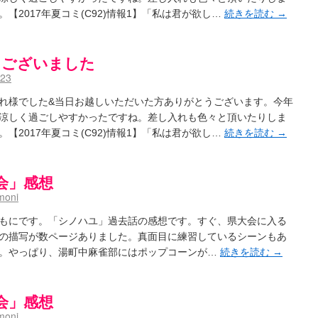
日ドラゴンズのドラフト指名を予想してみる ～後～
(02:52)
【2017年夏コミ(C92)情報1】「私は君が欲し…
続きを読む
→
/ 浩子「…あっ分かった 恐らくそういうことか」
(12:40)
aki- 第193局[竜王] ドラゴンの王とパクリの女王
(15:12)
麻雀ゲーム]【ゲーム】セガのMJシリーズで2年ぶりの夏の咲-Saki-CUP開催！
(04:30)
とうございました
とろけそうな日
(15:31)
#咲実写 ☆告知☆オンライン上映会☆ 阿知賀編☆７月21日(土)ドラマ特別編18時20分～映画
123
ノハユ菰沢中関連(江津・大田)の登場舞台まとめ
(15:00)
れ様でした&当日お越しいただいた方ありがとうございます。今年
介な相手だよ！ あんたは……！！ ／ 咲-Saki- 第186局「無我」感想
(00:05)
涼しく過ごしやすかったですね。差し入れも色々と頂いたりしま
/ クリスマス！！そして…
(10:28)
【2017年夏コミ(C92)情報1】「私は君が欲し…
続きを読む
→
)
】憩 -Kei- 全国編第２２局『流局』
(04:40)
います故
(08:00)
会」感想
(13:19)
/ 阿知賀編をドヤ顔に着目しながらまたまた読み返しました
(13:55)
moni
里「そげなこつ私がやっておきますから！」煌「それには及びません！」
(15:00)
/ しわが誕生することは老化現象だと言えます…。
もにです。「シノハユ」過去話の感想です。すぐ、県大会に入る
(00:00)
:00)
の描写が数ページありました。真面目に練習しているシーンもあ
咲-Saki-SS：久咲】そして私たちは、空へ、空へ【絶望】【後編】
(08:07)
。やっぱり、湯町中麻雀部にはポップコーンが…
続きを読む
→
載感想】宮永照についてのあれこれ
(18:12)
aki-第168局［端緒］感想
(16:58)
i-第168局[端緒]感想 照-Teru- 追憶編第1局［照菫］（なんだそれ
(03:05)
会」感想
/ 永水航路 3 - 霧島の姫は、深山幽谷の頂で天逆鉾の夢を見るだろう -
(15:03)
moni
i-16巻 シノハユ7巻表紙予想
(11:05)