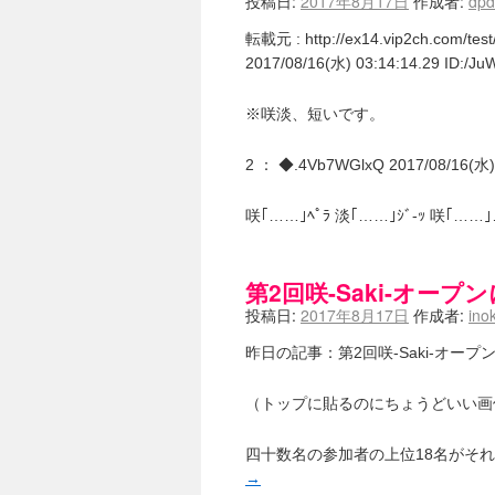
投稿日:
2017年8月17日
作成者:
dp
竹ブログ - 咲-Saki- / 【咲-Saki
SSSSS(-saki-しゃーぷしゅーとし
転載元 : http://ex14.vip2ch.com/te
せのたけくらべ - 咲-Saki- / 咲
2017/08/16(水) 03:14:14.29 ID:/J
咏-Uta-ブログ編 - 咲-Saki- / 黄
チャウチャウちゃうんちゃうん - 咲-Sak
気分次第。 - 咲-Saki- / シノハユ 第3
※咲淡、短いです。
あこしず日和！ - 咲-Saki- / 咲-Saki
ニワカ王者 / 【アニメ記事】咲-Sa
2 ： ◆.4Vb7WGlxQ 2017/08/16(水) 
のよーなのよー - 咲-Saki- / 咲十夜 
Yaranakya » 咲-Saki- / 
おもちがなくてもだいじょうぶ / 咲
咲｢……｣ﾍﾟﾗ 淡｢……｣ｼﾞ-ｯ 咲｢……
咲-Saki-の舞台が特定されたら、行
りりーがーる（仮） / 虎姫 カラオ
洋榎-youka- / お知らせ
(11:19)
第2回咲-Saki-オー
おっきするー咲ブログ / side-A VS
投稿日:
2017年8月17日
作成者:
ino
フリテンリーチで流して / 姫松高校
オレのぞん / 咲さんのお誕生日です
昨日の記事：第2回咲-Saki-オ
飛鳥の巣 - 咲-Saki- / 咲キャラが
遊び半分 / もうすぐ８月も終わり
(16
咲-Saki-ほんだし / 咲-Saki- 第12
（トップに貼るのにちょうどいい画
咲-Saki-麻雀録 / 台風に強そうな咲
君の友達。 / マイ・フェア・レディ
(
四十数名の参加者の上位18名がそ
ぽっこぬ / 咲絵ログ2
(15:21)
→
妄言郷 / 咲-Saki- 第129局「契機」