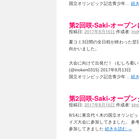
国立オリンピック記念青少年…
続
第2回咲-Saki-オー
投稿日:
2017年8月16日
作成者:
ino
夏コミ3日間の全日程が終わった翌
向かいました。
大会に向けて出発だ！（むしろ着いたところな
(@inoken0315) 2017年8月13日
国立オリンピック記念青少年…
続
第2回咲-Saki-オー
投稿日:
2017年8月16日
作成者:
sin
8/14に東京代々木の国立オリンピッ
イズ大会に参加してきました。 参考-咲
参加してきました
続きを読む
→