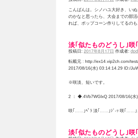
ニワカSakiファンの部屋 - 咲-Saki
こんばんは。シノハユ大好き、いぬ
低姿勢ニワカの麻雀 / マイナーカッ
Hinamado blog - 咲-Saki- / リ
のかなと思ったら、大会までの部活
咲ワン・neo[仮] / 私事。
(01:19)
れば、ポップコーン作りしてるのも
EL HOLAZO - 咲-Saki- / 
何の変哲もない咲の地名紹介 / 小
咲-Saki-.長野編をにょろんと見てみるブログ
淡｢似たものどうし｣咲
まったり咲SS他ブログ - 咲-Saki- /
投稿日:
2017年8月17日
作成者:
dp
咲-Saki-カツゲン備忘録 / 咲-Saki
百合っぽいぶろぐ - 咲-Saki- / シノハユ 
転載元 : http://ex14.vip2ch.com/te
あかどる日和 - 咲-saki- / 
2017/08/16(水) 03:14:14.29 ID:/J
妥当麻雀界ブログ / コミックマーケ
咲-saki-速報 / 一時休止のお知らせ
(0
ふわふわな記憶 / 1
(16:20)
※咲淡、短いです。
咲っ考 / 何故咲は大将で、照は先鋒
Danas je lep dan. / [咲-S
2 ： ◆.4Vb7WGlxQ 2017/08/16(水) 
ぴゅーく☆すてっぷ - 咲-Saki- /
What You Mean ? - 咲-Saki
左を向いて » 咲-saki- / 【シノハ
咲｢……｣ﾍﾟﾗ 淡｢……｣ｼﾞ-ｯ 咲｢……
primary colors / 久誕イエ～～
乱れ雪月花 - 咲-Saki- / ブロ
YUKARI / 【宥菫】 ＳＳ更新と
淡｢似たものどうし｣咲
アルカ茄子 / 戒能物怪録 キングと