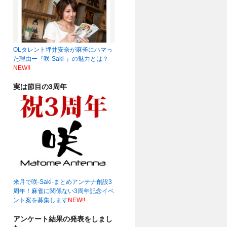
OLタレント坪井安奈が麻雀にハマっ
19時～☆
(04:22)
た理由ー『咲-Saki-』の魅力とは？
NEW!!
実は節目の3周年
来月で咲-Saki-まとめアンテナ創設3
周年！麻雀に関係ない3周年記念イベ
ント案を募集します
NEW!!
アンケート結果の発表をしまし