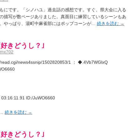
- / 咲の実写化について（再）
(15:15)
もにです。「シノハユ」過去話の感想です。すぐ、県大会に入る
プリングSS感想
(07:31)
ハビリテーション
の描写が数ページありました。真面目に練習しているシーンもあ
(04:56)
。やっぱり、湯町中麻雀部にはポップコーンが…
続きを読む
→
吉野から上り方面の帰り道、亀山JCT-四日市IC間の渋滞回避法
(14:34)
鍛治さんが通っていた小学校 茨城・舟塚山小学校
(02:52)
 - 咲-Saki- / 第143局[応変]～第154局[奮起]
(20:33)
｢好きどうし？｣
 照と洋榎のANN第9回
(09:00)
dmx702
-154局 【奮起】 マジかー！
(13:30)
the down of age 5巻
(06:32)
st/read.cgi/news4ssnip/1502820853/1 ： ◆.4Vb7WGlxQ
【今回は考察ではなく】原村和-のどっち-の魅力について語ってみるよ！【愛を体現する】
(05:
uWO6660
ット８９に参加します
(11:00)
8:26)
なのか？
(15:20)
aki-]もしインターハイのルールが鷲巣麻雀だったら
(09:55)
03:16:11.91 ID:/JuWO6660
 ブログ終了のお知らせ
(12:51)
- / 第2回清澄エリア聖地巡礼ツアーレポート
(11:53)
ユ】第26話「一別以来」/咲日和・阿知賀の巻（６） / 立-Ritz-（３）
(09:00)
｣…
続きを読む
→
～～～～イ！！！！！！
(10:16)
グ終了のお知らせ：今までありがとうございました
(15:30)
お知らせ 【松実宥誕記念ＳＳ】
(13:35)
｢好きどうし？｣
はいったい誰なのか？
(15:24)