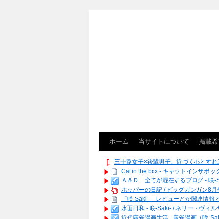
ホーム
当サイトについて
掲載希
三十路女子×後輩男子、近づく心とすれ
Cat in the box - キャットインザボッ
Ａ＆Ｄ 全てが混在するブログ - 咲-Saki
ホッパーの日記 / ビッグガンガン8月号
「咲-Saki-」 レビューとか関連情報とか
水面日和 - 咲-Saki- / ネリ
近代麻雀漫画生活 - 麻雀漫画（咲-Saki