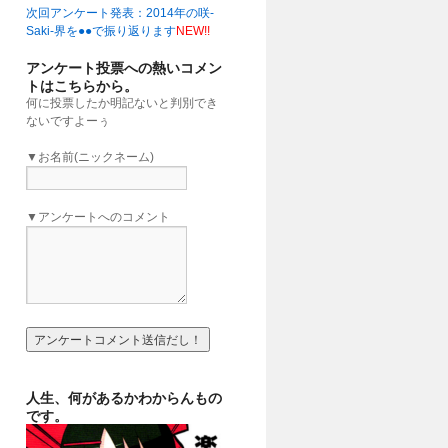
次回アンケート発表：2014年の咲-
」
(16:00)
Saki-界を●●で振り返ります
NEW!!
アンケート投票への熱いコメン
トはこちらから。
何に投票したか明記ないと判別でき
ないですよーぅ
▼お名前(ニックネーム)
▼アンケートへのコメント
人生、何があるかわからんもの
です。