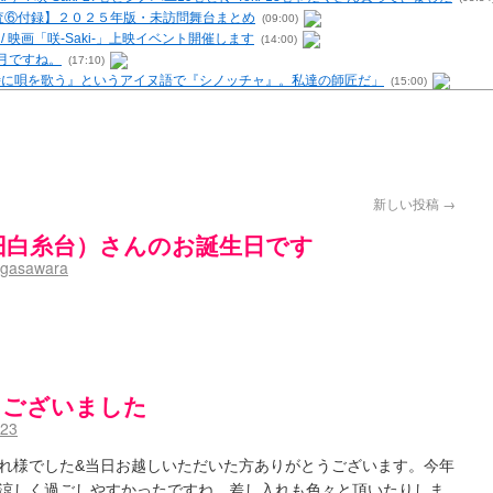
 / 【調査⑥付録】２０２５年版・未訪問舞台まとめ
(09:00)
- / 映画「咲-Saki-」上映イベント開催します
(14:00)
6月ですね。
(17:10)
む時に唄を歌う』というアイヌ語で『シノッチャ』。私達の師匠だ」
(15:00)
を再現するプログラムを公開
(12:58)
原「小走と同じ大学なんや」爽「へえ！」
(13:15)
・レビューまとめを更新（Ver.1.1d）
(10:29)
の上重漫ちゃんと演じている伊達朱里紗さんの共通点
(05:29)
i- / 雀魂咲コラボ！ ガチャ＆キャラ雑感
(15:48)
新しい投稿
→
UP 咲なま他
(11:53)
【SS】
(06:42)
（旧白糸台）さんのお誕生日です
咲-Saki-キャラが台湾麻雀を打ったらどうなるのか
(13:30)
gasawara
 男体化すると聞いての落書き
(13:32)
トマップ）
(15:00)
（2017年09月）
(06:14)
末の千里のために(咲さんが和ちゃんを招待するだけの話)
(05:30)
-5巻表紙の舞台を発見しました
(15:35)
ssion 1
とうございました
(13:01)
 ５・８小林先生の日記更新について考えてみる その１～否定的意見の発露を4つに分けて
123
の更新
(11:32)
-臨時アンテナ
(11:50)
れ様でした&当日お越しいただいた方ありがとうございます。今年
が好き～ / ブログ名変更のお知らせ
(03:10)
涼しく過ごしやすかったですね。差し入れも色々と頂いたりしま