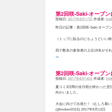
咲-Saki-のてきとう考察 - 咲-S
嶺上かいほー - 咲-saki- / (7/1日分
第2回咲-Saki-オー
アニメを見ながらダラダラと就活をする - 咲
白い物置 / 咲-Saki- Best Album 
投稿日:
2017年8月17日
作成者:
ino
らぎこのだらだら日記帳 - 咲 -saki
考える凡人 / [咲-Saki-]姉帯豊
昨日の記事：第2回咲-Saki-オ
まいるーむ / よく分かる、有珠山
プンスコ！ 野依日和！ - 咲-Saki
（トップに貼るのにちょうどいい画
Ethanの色々ゆるじゃん不敗神話 - 咲
幸咲良し / コメ返しその他
(08:27)
四十数名の参加者の上位18名がそ
咲の仮blog / 和ちゃん
(12:02)
もれ日和 / 一ちゃんのフィギュアと
→
読んだらそのままトイレで流して / 【
世紀末麻雀ブログ-じゃんキチ！ / 【咲
すばらな人生 / 全国編終了！ と
第2回咲-Saki-オー
ハッちゃんの四喜和 - 咲-Saki- / 
投稿日:
2017年8月16日
作成者:
ino
音楽と、人生と、 咲-saki-と。 - 咲
ぐりーん哩 - 咲-Saki- / ネリー
夏コミ3日間の全日程が終わった翌
花鳥風月 - 咲-Saki- / やえたんイェイ
向かいました。
電波天文学 - 咲-Saki- / BOOTH
(15:19
Powered by livedoor 相互RSS
大会に向けて出発だ！（むしろ着いたところな
(@inoken0315) 2017年8月13日