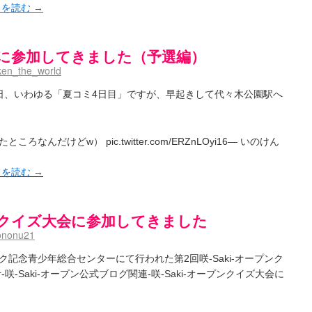
きを読む
→
プンに参加してきました（予選編）
ken_the_world
日、いわゆる「夏コミ4日目」ですが、早起きして代々木公園駅へ
んだけどw） pic.twitter.com/ERZnLOyi16— いのけん
きを読む
→
プンクイズ大会に参加してきました
ononu21
ク記念青少年総合センターにて行われた第2回咲-Saki-オープンク
-Saki-オープン公式ブログ関連-咲-Saki-オープンクイズ大会に