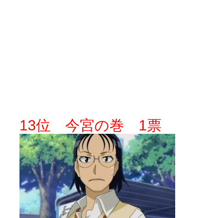
YUKARI / 【宥菫】 ＳＳ更新とお知らせ 【松実宥誕記念ＳＳ】
(13:
アルカ茄子 / 戒能物怪録 キングとはいったい誰なのか？
(15:24)
竹ブログ - 咲-Saki- / 【咲-Saki-】ゲームが待ち遠しい件
(05:44)
SSSSS(-saki-しゃーぷしゅーとしょーとすとーりー) - 咲-saki-
せのたけくらべ - 咲-Saki- / 咲さんのやり方で就活をやってみよう
(03:5
咏-Uta-ブログ編 - 咲-Saki- / 黄色い封筒が届いた(・∀・)
(12:30)
チャウチャウちゃうんちゃうん - 咲-Saki- / 吉野の千本桜を見に行きました(2
気分次第。 - 咲-Saki- / シノハユ 第3巻 感想
(07:42)
あこしず日和！ - 咲-Saki- / 咲-Saki-阿知賀編Blu-rayBOX 購入
(01:00)
ニワカ王者 / 【アニメ記事】咲-Saki- 立先生のコメントを取り上げる
のよーなのよー - 咲-Saki- / 咲十夜 第四夜
(11:00)
Yaranakya » 咲-Saki- / 国際最萌リーグは園城寺怜ちゃんに一票を入
おもちがなくてもだいじょうぶ / 咲と照の確執【プリン】
(16:10)
13位 今宮の巻 1票
咲-Saki-の舞台が特定されたら、行くしかないでしょ / ブログを引っ
りりーがーる（仮） / 虎姫 カラオケ編っぽい小ネタ
(10:29)
洋榎-youka- / お知らせ
(11:19)
おっきするー咲ブログ / side-A VS side-B 野球対決
(10:30)
フリテンリーチで流して / 姫松高校についてのいくらかの考察
(09:03)
オレのぞん / 咲さんのお誕生日です （ギリギリ）
(14:58)
飛鳥の巣 - 咲-Saki- / 咲キャラがギタリストだったら...【風越編】
(15:06
遊び半分 / もうすぐ８月も終わり
(16:03)
咲-Saki-ほんだし / 咲-Saki- 第128局 「涼風」 感想
(11:54)
咲-Saki-麻雀録 / 台風に強そうな咲キャラ
(05:45)
君の友達。 / マイ・フェア・レディ
(12:49)