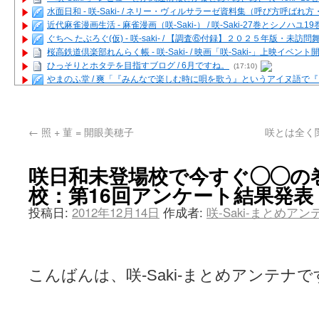
水面日和 - 咲-Saki- / ネリー・ヴィルサラーゼ資料集（呼び方呼ば
近代麻雀漫画生活 - 麻雀漫画（咲-Saki-） / 咲-Saki-27巻とシノハユ
ぐちへ たぶろぐ(仮) - 咲-saki- / 【調査⑥付録】２０２５年版・未訪
桜高鉄道倶楽部れんらく帳 - 咲-Saki- / 映画「咲-Saki-」上映イベン
ひっそりとホタテを目指すブログ / 6月ですね。
(17:10)
やまのふ堂 / 爽「『みんなで楽しむ時に唄を歌う』というアイヌ語で
咲ぱい - 咲-Saki- / 麻雀の卓上を再現するプログラムを公開
(12:58)
俺が読んだSS - 咲-saki- / 末原「小走と同じ大学なんや」爽「へえ！」
とっぽい。 / 咲-Saki- 考察・解説・レビューまとめを更新（Ver.1.1d
←
照 + 菫 = 開眼美穂子
咲とは全く
咲クラ女子 - 咲-Saki- / 姫松の上重漫ちゃんと演じている伊達朱里紗
咲スファクション☆タウン - 咲-Saki- / 雀魂咲コラボ！ ガチャ＆キャ
咲ミダレ - 咲-saki- / MJ第14回咲CUP 咲なま他
(11:53)
咲日和未登場校で今すぐ◯◯の
はやりの如く☆ - 咲-saki- / 悪いこと【SS】
(06:42)
校：第16回アンケート結果発表
麻雀雑記あれこれ - 咲 -Saki- / 咲-Saki-キャラが台湾麻雀を打ったら
またの名を咲ブログ - 咲-Saki- / 男体化すると聞いての落書き
(13:32)
投稿日:
2012年12月14日
作成者:
咲-Saki-まとめア
あっちが変 / あっちが変
(08:31)
BBKN BLOG / トップページ（サイトマップ）
(15:00)
あにてつ！ / 千里山に行ってきました（2017年09月）
(06:14)
さくやこのはな - 咲 -saki- / 末の千里のために(咲さんが和ちゃんを招
凡人の私 / ステルス坂こと咲-Saki-5巻表紙の舞台を発見しました
(15:35
こんばんは、咲-Saki-まとめアンテナで
嶺上開花自摸 / Last day of Summer session 1
(13:01)
おもちもちもち - 咲-Saki- / ５・８小林先生の日記更新について
かんむりとかげ - 咲-Saki- / 立先生の更新
(11:32)