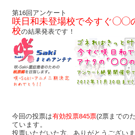
咲-Saki- | にゅいのって / 咲-Saki-臨時アンテナ
(11:50)
咲-Saki-ブログ！～麻雀下手でも咲が好き～ / ブログ名変更のお知らせ
第16回アンケート
嶺上航路 / ドラフト前日なので中日ドラゴンズのドラフト指名を予想
咲日和未登場校で今すぐ◯◯
音を奏でて花が咲く - 咲-Saki- / 浩子「…あっ分かった 恐らくそう
一萬人の麓路() - 咲-Saki- / 咲-Saki- 第193局[竜王] ドラゴンの王と
校
の結果発表です！
from A to K / [咲-saki-][麻雀ゲーム]【ゲーム】セガのMJシリーズで2
紺フェス - 咲-Saki- / 【越谷SS】とろけそうな日
(15:31)
ユズポニッキ - 咲-Saki- / ☆ #咲実写 ☆告知☆オンライン上映会☆ 
ああ、あの牌？ - 咲-Saki- / シノハユ菰沢中関連(江津・大田)の登場舞
宮守大好き帳 / 告知
(13:04)
麻雀アニメ＆麻雀ゲームあれこれ / 厄介な相手だよ！ あんたは……！！ 
ばるのまーじゃん日和 - 咲-saki- / クリスマス！！そして…
(10:28)
咲めも！ / ニワチョコ、尊い。
(04:23)
ＳＳＳ（咲ＳＳ）感想ブログ / 【SSS】憩 -Kei- 全国編第２２局『流局
ひまじんひまんじ / 読書の秋、と言います故
(08:00)
煌-Subara- - 咲-saki- / シノハユ感想
(13:19)
SYNTH 2006 - 咲 -Saki- / 阿知賀編をドヤ顔に着目しながらまたま
かえんだん - 咲-Saki- / 朱里「そげなこつ私がやっておきますから
Saki-1 グランプリ ～咲ワン～ / しわが誕生することは老化現象だと
木と木と木 - 咲-saki- / 新道寺の本
(00:00)
今回の投票は
有効投票845票
(2票までのた
ヤンデレ・狂気の百合SSブログ / 【咲-Saki-SS：久咲】そして私
迷子の坊やのみちくさ日記 / 【連載感想】宮永照についてのあれこれ
(
ています。
私的素敵ジャンク / [咲-Saki-] 咲-Saki-第168局［端緒］感想
(16:58)
投票いただいた方、ありがとうござい
麻雀自由帳 - 咲-Saki- / 咲-Saki-第168局[端緒]感想 照-Teru- 