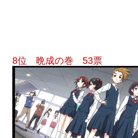
8位 晩成の巻 53票