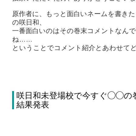
LAT. 39°20' N - 咲-Saki- / 永水航路 3 - 霧島の姫は、深山幽谷
エトピリカ!! - 咲-saki- / 咲-Saki-16巻 シノハユ7巻表紙予想
(11:05)
原作者に、もっと面白いネームを書き
ニワカSakiファンの部屋 - 咲-Saki- / 咲の実写化について（再）
(15:15)
の咲日和、
低姿勢ニワカの麻雀 / マイナーカップリングSS感想
(07:31)
Hinamado blog - 咲-Saki- / リハビリテーション
(04:56)
一番面白いのはその巻末コメントなん
咲ワン・neo[仮] / 私事。
(01:19)
ね……
EL HOLAZO - 咲-Saki- / 吉野から上り方面の帰り道、亀山JCT-四日
何の変哲もない咲の地名紹介 / 小鍛治さんが通っていた小学校 茨城
ということでコメント紹介とあわせて
咲-Saki-.長野編をにょろんと見てみるブログ - 咲-Saki- / 第143局[応変]
まったり咲SS他ブログ - 咲-Saki- / 照と洋榎のANN第9回
(09:00)
咲-Saki-カツゲン備忘録 / 咲-Saki-154局 【奮起】 マジかー！
(13:30)
百合っぽいぶろぐ - 咲-Saki- / シノハユ the down of age 5巻
(06:32)
あかどる日和 - 咲-saki- / 【今回は考察ではなく】原村和-のどっ
妥当麻雀界ブログ / コミックマーケット８９に参加します
(11:00)
咲-saki-速報 / 一時休止のお知らせ
(08:26)
ふわふわな記憶 / 1
(16:20)
咲日和未登場校で今すぐ◯◯の
咲っ考 / 何故咲は大将で、照は先鋒なのか？
(15:20)
Danas je lep dan. / [咲-Saki-]もしインターハイのルールが鷲巣麻雀
結果発表
ぴゅーく☆すてっぷ - 咲-Saki- / ブログ終了のお知らせ
(12:51)
What You Mean ? - 咲-Saki- / 第2回清澄エリア聖地巡礼ツアーレポート
左を向いて » 咲-saki- / 【シノハユ】第26話「一別以来」/咲日和・阿知賀
primary colors / 久誕イエ～～～～～～イ！！！！！！
(10:16)
乱れ雪月花 - 咲-Saki- / ブログ終了のお知らせ：今までありがとうご