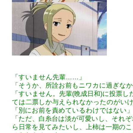
ぽっこぬ / 咲絵ログ2
(15:21)
妄言郷 / 咲-Saki- 第129局「契機」感想
(16:01)
咲-Saki-のてきとう考察 - 咲-Saki- / 記事紹介：書け麻に参加でさ
嶺上かいほー - 咲-saki- / (7/1日分)dreamscapeが更新していました
(14:
アニメを見ながらダラダラと就活をする - 咲-saki- / はるたんイェイ(≧∇≦
白い物置 / 咲-Saki- Best Album ～Anthology～を買いました
(00:24)
らぎこのだらだら日記帳 - 咲 -saki- / 咲アンテナ杯お疲れ様でした(半ギ
考える凡人 / [咲-Saki-]姉帯豊音の能力考察―暦占という仮説―
(04:47)
まいるーむ / よく分かる、有珠山高校！（キャラについてひたすら語る
プンスコ！ 野依日和！ - 咲-Saki- / 小蒔「渚のあわあわダブリィレ
Ethanの色々ゆるじゃん不敗神話 - 咲-Saki- / 哲学的に考えてみる園
幸咲良し / コメ返しその他
(08:27)
咲の仮blog / 和ちゃん
(12:02)
「すいません先輩……」
もれ日和 / 一ちゃんのフィギュアと聞いたので
(08:30)
読んだらそのままトイレで流して / 【今週の末原ちゃん】咲-Saki- 全
「そうか、所詮お前もニワカに過ぎな
世紀末麻雀ブログ-じゃんキチ！ / 【咲-saki-】穏乃の良さを俺が「あ」か
「すいません。先輩(晩成日和)に投票
すばらな人生 / 全国編終了！ ところで、すばら先輩はどれくらい出
ハッちゃんの四喜和 - 咲-Saki- / 咲-Saki-全国編 第13話 最終回かぁ
ては二票しか与えられなかったのがい
音楽と、人生と、 咲-saki-と。 - 咲-Saki- / こっそり休止、こっそり
「別にお前を責めているわけではない
ぐりーん哩 - 咲-Saki- / ネリー「ネリーはお金が要るの」
(15:00)
花鳥風月 - 咲-Saki- / やえたんイェイ～
(06:09)
「ただ、白糸台は淡が可愛いし、それぞ
電波天文学 - 咲-Saki- / BOOTH
(15:19)
ら日常を見てみたいし、上柿は一期のこ
Powered by livedoor 相互RSS