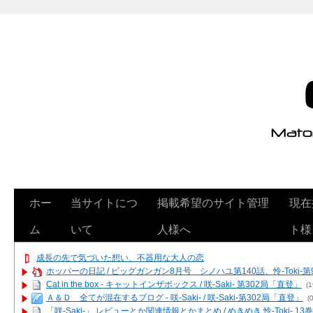
ホー
当サイトにつ
掲載希望のサイト管理
現在
ム
いて
人様へ
ト様
成長の先で気づいた想い、不器用な大人の恋
ホッパーの日記 / ビッグガンガン8月号 シノハユ第140話、怜-Toki-
Cat in the box - キャットインザボックス / 咲-Saki- 第302局「直登」
(1
Ａ＆Ｄ 全てが混在するブログ - 咲-Saki- / 咲-Saki-第302局「直登」
(0
「咲-Saki-」 レビューとか関連情報とかまとめ / めきめき 怜-Toki- 1