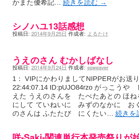
かまた優希記…
続きを読む
→
シノハユ13話感想
投稿日:
2014年9月25日
作成者:
よるたけ
うえのさん むかしばなし
投稿日:
2014年9月24日
作成者:
ssweaver
1： VIPにかわりましてNIPPERがお送りしま
22:44:07.14 ID:pUJO84rzo が
えた うえのさんを たべたあとの ほ
にして ていねいに みずのなかに お
のさんは ふたたび にくたい…
続きを
咲-Saki-関連単行本発売祭りが