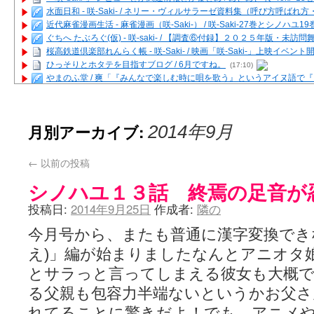
水面日和 - 咲-Saki- / ネリー・ヴィルサラーゼ資料集（呼び方呼ば
近代麻雀漫画生活 - 麻雀漫画（咲-Saki-） / 咲-Saki-27巻とシノハユ
ぐちへ たぶろぐ(仮) - 咲-saki- / 【調査⑥付録】２０２５年版・未訪
桜高鉄道倶楽部れんらく帳 - 咲-Saki- / 映画「咲-Saki-」上映イベン
ひっそりとホタテを目指すブログ / 6月ですね。
(17:10)
やまのふ堂 / 爽「『みんなで楽しむ時に唄を歌う』というアイヌ語で
咲ぱい - 咲-Saki- / 麻雀の卓上を再現するプログラムを公開
(12:58)
俺が読んだSS - 咲-saki- / 末原「小走と同じ大学なんや」爽「へえ！」
とっぽい。 / 咲-Saki- 考察・解説・レビューまとめを更新（Ver.1.1d
月別アーカイブ:
2014年9月
咲クラ女子 - 咲-Saki- / 姫松の上重漫ちゃんと演じている伊達朱里紗
咲スファクション☆タウン - 咲-Saki- / 雀魂咲コラボ！ ガチャ＆キャ
咲ミダレ - 咲-saki- / MJ第14回咲CUP 咲なま他
(11:53)
←
以前の投稿
はやりの如く☆ - 咲-saki- / 悪いこと【SS】
(06:42)
シノハユ１３話 終焉の足音が
麻雀雑記あれこれ - 咲 -Saki- / 咲-Saki-キャラが台湾麻雀を打ったら
またの名を咲ブログ - 咲-Saki- / 男体化すると聞いての落書き
(13:32)
投稿日:
2014年9月25日
作成者:
隣の
あっちが変 / あっちが変
(08:31)
BBKN BLOG / トップページ（サイトマップ）
(15:00)
今月号から、またも普通に漢字変換でき
あにてつ！ / 千里山に行ってきました（2017年09月）
(06:14)
え)」編が始まりましたなんとアニオタ
さくやこのはな - 咲 -saki- / 末の千里のために(咲さんが和ちゃんを招
凡人の私 / ステルス坂こと咲-Saki-5巻表紙の舞台を発見しました
(15:35
とサラっと言ってしまえる彼女も大概
嶺上開花自摸 / Last day of Summer session 1
(13:01)
る父親も包容力半端ないというかお父さ
おもちもちもち - 咲-Saki- / ５・８小林先生の日記更新について
かんむりとかげ - 咲-Saki- / 立先生の更新
(11:32)
れてることに驚きだよ！でも、アニメ