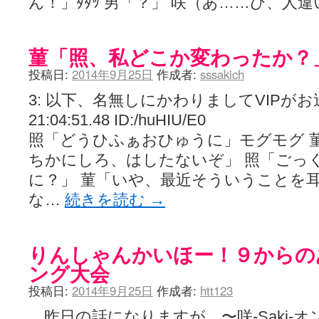
ん！」ﾀﾀｯ 男「？」 咲（あ……ひ、人
菫「照、私どこか変わったか？
投稿日:
2014年9月25日
作成者:
sssakich
3: 以下、名無しにかわりましてVIPがお送りし
21:04:51.48 ID:/huHIU/E0
照「どうひふぁおひゅうに」モグモグ 
ちかにしろ、はしたないぞ」 照「ごっ
に？」 菫「いや、最近そういうことを
な…
続きを読む
→
りんしゃんかいほー！９からの
ング大会
投稿日:
2014年9月25日
作成者:
htt123
昨日の話になりますが、〜咲-Saki-