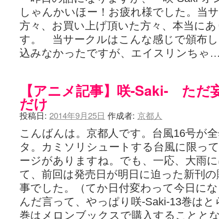
しゃんかいほー！お疲れ様でした。当
方々、お買い上げ頂いた方々、本当にあ
す。 当サークルはこんな感じで頒布
込みなかったですが、エイスリンちゃ
【アニメ記事】咲-Saki- た
だけ
投稿日:
2014年9月25日
作成者:
京都人
こんばんは。京都人です。台風16号が
タ。カミソリシュートする台風に限っ
ージがありますね。でも、一応、大雨に
て、前回は発売日が明日に迫った新刊の
事でした。（てか日付変わって今日にな
んだ言って、やっぱり咲-Saki-13巻は
巻はメロンブックスで購入することと