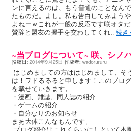
咲-Saki- | にゅいのって / 咲-Saki-臨時アンテナ
(11:50)
ンに言えるのは、もう普通のことなん
咲-Saki-ブログ！～麻雀下手でも咲が好き～ / ブログ名変更のお知らせ
嶺上航路 / ドラフト前日なので中日ドラゴンズのドラフト指名を予想
たものだ。よし。私も告白してみよう
音を奏でて花が咲く - 咲-Saki- / 浩子「…あっ分かった 恐らくそう
よねーｗこれが一般の反応です咲オタだ
一萬人の麓路() - 咲-Saki- / 咲-Saki- 第193局[竜王] ドラゴンの王と
from A to K / [咲-saki-][麻雀ゲーム]【ゲーム】セガのMJシリーズで2
賛辞と盟友の握手を交わしてくれ..
続き
紺フェス - 咲-Saki- / 【越谷SS】とろけそうな日
(15:31)
ユズポニッキ - 咲-Saki- / ☆ #咲実写 ☆告知☆オンライン上映会☆ 
ああ、あの牌？ - 咲-Saki- / シノハユ菰沢中関連(江津・大田)の登場舞
~当ブログについて~ 咲、シノ
宮守大好き帳 / 告知
(13:04)
麻雀アニメ＆麻雀ゲームあれこれ / 厄介な相手だよ！ あんたは……！！ 
投稿日:
2014年9月25日
作成者:
wadorururu
ばるのまーじゃん日和 - 咲-saki- / クリスマス！！そして…
(10:28)
咲めも！ / ニワチョコ、尊い。
(04:23)
はじめましての方ははじめまして、そ
ＳＳＳ（咲ＳＳ）感想ブログ / 【SSS】憩 -Kei- 全国編第２２局『流局
は！ワドるるると申します！このブロ
ひまじんひまんじ / 読書の秋、と言います故
(08:00)
煌-Subara- - 咲-saki- / シノハユ感想
(13:19)
を載せていきます。
SYNTH 2006 - 咲 -Saki- / 阿知賀編をドヤ顔に着目しながらまたま
・漫画、雑誌、同人誌の紹介
かえんだん - 咲-Saki- / 朱里「そげなこつ私がやっておきますから
Saki-1 グランプリ ～咲ワン～ / しわが誕生することは老化現象だと
・ゲームの紹介
木と木と木 - 咲-saki- / 新道寺の本
(00:00)
・自分なりのお知らせ
ヤンデレ・狂気の百合SSブログ / 【咲-Saki-SS：久咲】そして私
迷子の坊やのみちくさ日記 / 【連載感想】宮永照についてのあれこれ
(
まあ大体こんなもんです。
私的素敵ジャンク / [咲-Saki-] 咲-Saki-第168局［端緒］感想
(16:58)
ブログ紹介はこれくらいにしといて本
麻雀自由帳 - 咲-Saki- / 咲-Saki-第168局[端緒]感想 照-Teru- 