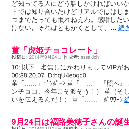
ど知ってる人にどう話しかければいい
トでは知り合いだけどリアルでははじ
つまでたっても慣れねえわ。感謝した
けない。それはともかくとして、…
続
菫「虎姫チョコレート」
投稿日:
2014年9月24日
作成者:
sssakich
10: 以下、名無しにかわりましてVIPがお送り
00:38:20.07 ID:hqU4eoqc0
菫「……」ﾋﾟﾝﾎﾟｰﾝ 菫「……」 『照
ンチョコ、今年こそ渡そう！） 菫（そ
いを伝えるんだ！） 菫「……」ﾎﾟﾜﾜｰﾝ
9月24日は福路美穂子さんの誕
投稿日:
2014年9月24日
作成者:
g_ogasawara