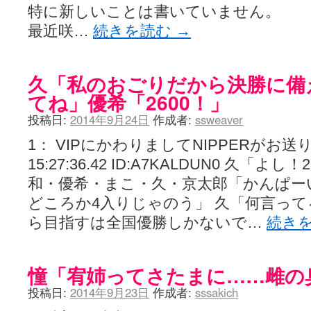
特に新しいことは書いていません。
最近咲…
続きを読む
→
久「私のおごりだから決勝に備
てね」優希「2600！」
投稿日:
2014年9月24日
作成者:
ssweaver
1： VIPにかわりましてNIPPERがお送りしま
15:27:36.42 ID:A7KALDUN0 久「
和・優希・まこ・久・京太郎「かんぱー
どころか4入りじゃのう」 久「何言っ
ら目指すは全国優勝しかないで…
続き
憧「宥姉ってさたまに……雌の
投稿日:
2014年9月23日
作成者:
sssakich