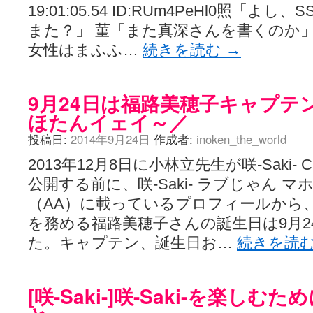
19:01:05.54 ID:RUm4PeHl0照「よ
また？」 菫「また真深さんを書くのか」
女性はまふふ…
続きを読む
→
9月24日は福路美穂子キャプテ
ほたんイェイ～／
投稿日:
2014年9月24日
作成者:
inoken_the_world
2013年12月8日に小林立先生が咲-Saki- C
公開する前に、咲-Saki- ラブじゃん 
（AA）に載っているプロフィールから
を務める福路美穂子さんの誕生日は9月2
た。キャプテン、誕生日お…
続きを読
[咲-Saki-]咲-Saki-を楽し