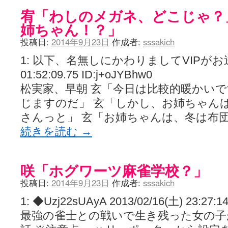
宥「わしのメガネ、どこじゃ？
姉ちゃん！？」
投稿日:
2014年9月23日
作成者:
sssakich
1: 以下、名無しにかわりましてVIPがお送りし
01:52:09.75 ID:j+oJYBhw0
松実家、早朝 玄「今日は比較的暖かい
じますのだ」 玄「しかし、お姉ちゃん
さんっと」 玄「お姉ちゃんは、冬は布
続きを読む
→
咲「ホグワーツ麻雀学校？」
投稿日:
2014年9月23日
作成者:
sssakich
1: ◆Uzj22sUAyA 2013/02/16(土) 23:27:1
最強の雀士との戦いで生き残った女の子