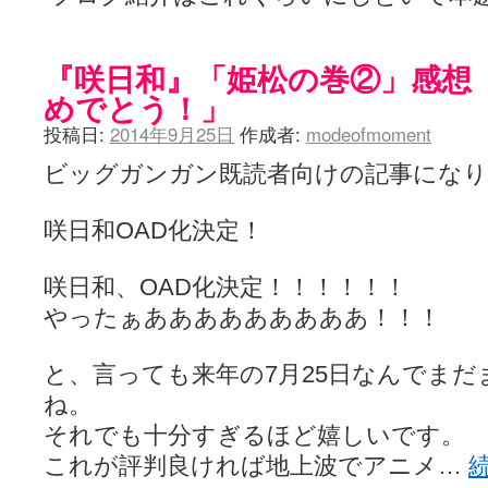
LAT. 39°20' N - 咲-Saki- / 永水航路 3 - 霧島の姫は、深山幽谷
エトピリカ!! - 咲-saki- / 咲-Saki-16巻 シノハユ7巻表紙予想
(11:05)
ニワカSakiファンの部屋 - 咲-Saki- / 咲の実写化について（再）
(15:15)
『咲日和』「姫松の巻②」感想「
低姿勢ニワカの麻雀 / マイナーカップリングSS感想
(07:31)
めでとう！」
Hinamado blog - 咲-Saki- / リハビリテーション
(04:56)
咲ワン・neo[仮] / 私事。
(01:19)
投稿日:
2014年9月25日
作成者:
modeofmoment
EL HOLAZO - 咲-Saki- / 吉野から上り方面の帰り道、亀山JCT-四日
何の変哲もない咲の地名紹介 / 小鍛治さんが通っていた小学校 茨城
ビッグガンガン既読者向けの記事になり
咲-Saki-.長野編をにょろんと見てみるブログ - 咲-Saki- / 第143局[応変]
まったり咲SS他ブログ - 咲-Saki- / 照と洋榎のANN第9回
(09:00)
咲-Saki-カツゲン備忘録 / 咲-Saki-154局 【奮起】 マジかー！
(13:30)
咲日和OAD化決定！
百合っぽいぶろぐ - 咲-Saki- / シノハユ the down of age 5巻
(06:32)
あかどる日和 - 咲-saki- / 【今回は考察ではなく】原村和-のどっ
咲日和、OAD化決定！！！！！！
妥当麻雀界ブログ / コミックマーケット８９に参加します
(11:00)
咲-saki-速報 / 一時休止のお知らせ
(08:26)
やったぁあああああああああ！！！
ふわふわな記憶 / 1
(16:20)
咲っ考 / 何故咲は大将で、照は先鋒なのか？
(15:20)
Danas je lep dan. / [咲-Saki-]もしインターハイのルールが鷲巣麻雀
と、言っても来年の7月25日なんでま
ぴゅーく☆すてっぷ - 咲-Saki- / ブログ終了のお知らせ
(12:51)
ね。
What You Mean ? - 咲-Saki- / 第2回清澄エリア聖地巡礼ツアーレポート
左を向いて » 咲-saki- / 【シノハユ】第26話「一別以来」/咲日和・阿知賀
それでも十分すぎるほど嬉しいです。
primary colors / 久誕イエ～～～～～～イ！！！！！！
(10:16)
これが評判良ければ地上波でアニメ…
乱れ雪月花 - 咲-Saki- / ブログ終了のお知らせ：今までありがとうご