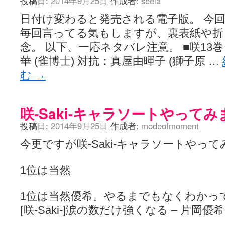
投稿日:
2014年9月25日
作成者:
seela
日付け変わると発売される電子版。 今
毎回言ってる気もしますが、裏表紙や折
念。 以下、一応ネタバレ注意。 ■咲13巻
華 (雀博士) 対抗：真屋由暉子 (獅子原 …
む
→
咲-Saki-キャラソートやって
投稿日:
2014年9月25日
作成者:
modeofmoment
今更ですが咲-Saki-キャラソートやっ
1位は当然
1位は当然優希。やるまでもなくわかっ
[咲-Saki-]涙の数だけ強くなる – 片岡優希