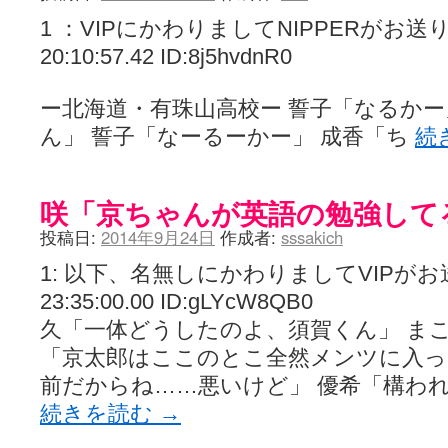
1 ：VIPにかわりましてNIPPERがお送りしま
20:10:57.42 ID:8j5hvdnR0
ー北海道・有珠山高校ー 誓子「なるかー
ん」 誓子「なーるーかー」 成香「ち
続
咲「京ちゃんが英語の勉強して
投稿日:
2014年9月24日
作成者:
sssakich
1: 以下、名無しにかわりましてVIPがお送りし
23:35:00.00 ID:gLYcW8QB0
久「一体どうしたのよ、須賀くん」 まこ
「京太郎はここのとこ全然メンツに入っ
前だからね……悪いけど」 優希「構わ
続きを読む
→