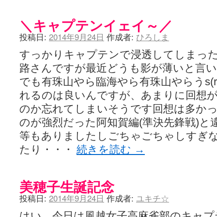
＼キャプテンイェイ～／
投稿日:
2014年9月24日
作成者:
ひろしま
すっかりキャプテンで浸透してしまった
路さんですが最近どうも影が薄いと言
でも有珠山やら臨海やら有珠山やらうs(
れるのは良いんですが、あまりに回想
のか忘れてしまいそうです回想は多か
のが強烈だった阿知賀編(準決先鋒戦)と
等もありましたしごちゃごちゃしすぎ
たり・・・
続きを読む
→
美穂子生誕記念
投稿日:
2014年9月24日
作成者:
ユキチ☆
はい、今日は風越女子高麻雀部のキャプ