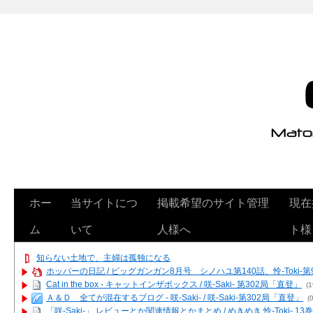
ホー
当サイトにつ
掲載希望のサイト管理
現在
ム
いて
人様へ
ト様
知らない土地で、主婦は孤独になる
ホッパーの日記 / ビッグガンガン8月号 シノハユ第140話、怜-Toki-
Cat in the box - キャットインザボックス / 咲-Saki- 第302局「直登」
(1
Ａ＆Ｄ 全てが混在するブログ - 咲-Saki- / 咲-Saki-第302局「直登」
(0
「咲-Saki-」 レビューとか関連情報とかまとめ / めきめき 怜-Toki- 1