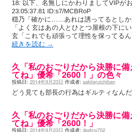
18: 以下、名無しにかわりましてVIPがお送り
23:05:37.81 ID:s7/MCBRoP
穏乃「確かに……あれは誘ってるとしか
「よく玄はあの人とひとつ屋根の下に
玄「これでも頑張って理性を保ってるん
続きを読む
→
久「私のおごりだから決勝に備
てね」優希「2600！」の色々
投稿日:
2014年9月23日
作成者:
sakiteruichiban
どう見ても部長の行為はギルティなん
久「私のおごりだから決勝に備
てね」優希「2600！」
投稿日:
2014年9月23日
作成者:
dpdmx702