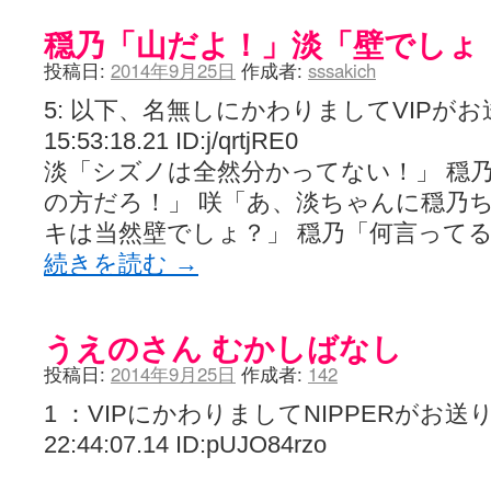
ぽっこぬ / 咲絵ログ2
(15:21)
穏乃「山だよ！」淡「壁でしょ
妄言郷 / 咲-Saki- 第129局「契機」感想
(16:01)
咲-Saki-のてきとう考察 - 咲-Saki- / 記事紹介：書け麻に参加でさ
投稿日:
2014年9月25日
作成者:
sssakich
嶺上かいほー - 咲-saki- / (7/1日分)dreamscapeが更新していました
(14:
アニメを見ながらダラダラと就活をする - 咲-saki- / はるたんイェイ(≧∇≦
5: 以下、名無しにかわりましてVIPがお送りし
白い物置 / 咲-Saki- Best Album ～Anthology～を買いました
(00:24)
15:53:18.21 ID:j/qrtjRE0
らぎこのだらだら日記帳 - 咲 -saki- / 咲アンテナ杯お疲れ様でした(半ギ
考える凡人 / [咲-Saki-]姉帯豊音の能力考察―暦占という仮説―
(04:47)
淡「シズノは全然分かってない！」 穏
まいるーむ / よく分かる、有珠山高校！（キャラについてひたすら語る
の方だろ！」 咲「あ、淡ちゃんに穏乃ち
プンスコ！ 野依日和！ - 咲-Saki- / 小蒔「渚のあわあわダブリィレ
Ethanの色々ゆるじゃん不敗神話 - 咲-Saki- / 哲学的に考えてみる園
キは当然壁でしょ？」 穏乃「何言って
幸咲良し / コメ返しその他
(08:27)
続きを読む
→
咲の仮blog / 和ちゃん
(12:02)
もれ日和 / 一ちゃんのフィギュアと聞いたので
(08:30)
読んだらそのままトイレで流して / 【今週の末原ちゃん】咲-Saki- 全
世紀末麻雀ブログ-じゃんキチ！ / 【咲-saki-】穏乃の良さを俺が「あ」か
うえのさん むかしばなし
すばらな人生 / 全国編終了！ ところで、すばら先輩はどれくらい出
ハッちゃんの四喜和 - 咲-Saki- / 咲-Saki-全国編 第13話 最終回かぁ
投稿日:
2014年9月25日
作成者:
142
音楽と、人生と、 咲-saki-と。 - 咲-Saki- / こっそり休止、こっそり
ぐりーん哩 - 咲-Saki- / ネリー「ネリーはお金が要るの」
1 ：VIPにかわりましてNIPPERがお送りしま
(15:00)
花鳥風月 - 咲-Saki- / やえたんイェイ～
(06:09)
22:44:07.14 ID:pUJO84rzo
電波天文学 - 咲-Saki- / BOOTH
(15:19)
Powered by livedoor 相互RSS