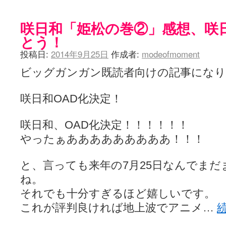
YUKARI / 【宥菫】 ＳＳ更新とお知らせ 【松実宥誕記念ＳＳ】
(13:
アルカ茄子 / 戒能物怪録 キングとはいったい誰なのか？
(15:24)
竹ブログ - 咲-Saki- / 【咲-Saki-】ゲームが待ち遠しい件
咲日和「姫松の巻②」感想、咲日
(05:44)
SSSSS(-saki-しゃーぷしゅーとしょーとすとーりー) - 咲-saki-
とう！
せのたけくらべ - 咲-Saki- / 咲さんのやり方で就活をやってみよう
(03:5
咏-Uta-ブログ編 - 咲-Saki- / 黄色い封筒が届いた(・∀・)
(12:30)
投稿日:
2014年9月25日
作成者:
modeofmoment
チャウチャウちゃうんちゃうん - 咲-Saki- / 吉野の千本桜を見に行きました(2
気分次第。 - 咲-Saki- / シノハユ 第3巻 感想
(07:42)
ビッグガンガン既読者向けの記事になり
あこしず日和！ - 咲-Saki- / 咲-Saki-阿知賀編Blu-rayBOX 購入
(01:00)
ニワカ王者 / 【アニメ記事】咲-Saki- 立先生のコメントを取り上げる
咲日和OAD化決定！
のよーなのよー - 咲-Saki- / 咲十夜 第四夜
(11:00)
Yaranakya » 咲-Saki- / 国際最萌リーグは園城寺怜ちゃんに一票を入
おもちがなくてもだいじょうぶ / 咲と照の確執【プリン】
(16:10)
咲日和、OAD化決定！！！！！！
咲-Saki-の舞台が特定されたら、行くしかないでしょ / ブログを引っ
りりーがーる（仮） / 虎姫 カラオケ編っぽい小ネタ
やったぁあああああああああ！！！
(10:29)
洋榎-youka- / お知らせ
(11:19)
おっきするー咲ブログ / side-A VS side-B 野球対決
(10:30)
と、言っても来年の7月25日なんでま
フリテンリーチで流して / 姫松高校についてのいくらかの考察
(09:03)
オレのぞん / 咲さんのお誕生日です （ギリギリ）
(14:58)
ね。
飛鳥の巣 - 咲-Saki- / 咲キャラがギタリストだったら...【風越編】
(15:06
それでも十分すぎるほど嬉しいです。
遊び半分 / もうすぐ８月も終わり
(16:03)
咲-Saki-ほんだし / 咲-Saki- 第128局 「涼風」 感想
(11:54)
これが評判良ければ地上波でアニメ…
咲-Saki-麻雀録 / 台風に強そうな咲キャラ
(05:45)
君の友達。 / マイ・フェア・レディ
(12:49)