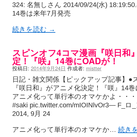
324: 名無しさん 2014/09/24(水) 18:19:50.
14巻は来年7月発売
続きを読む
→
スピンオフ4コマ漫画『咲日和
定！『咲』14巻にOADが！
投稿日:
2014年9月24日
作成者:
mistter
日記・雑文関係【ピックアップ記事】●
『咲日和』がアニメ化決定！『咲』14巻
アニメ化って単行本のオマケかよ・・
#saki pic.twitter.com/mIOINlvOr3— F
2014, 9月 24
アニメ化って単行本のオマケか…
続き