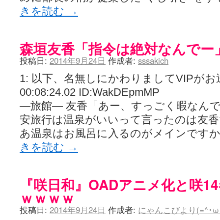
きを読む
→
森垣友香「指令は絶対なんでー
投稿日:
2014年9月24日
作成者:
sssakich
1: 以下、名無しにかわりましてVIPがお送りし
00:08:24.02 ID:WakDEpmMP
―旅館― 友香「あー、すっごく暇なんで
安旅行は温泉がいいって言ったのは友香
あ温泉はお風呂に入るのがメインですか
きを読む
→
『咲日和』OADアニメ化と咲1
ｗｗｗｗ
投稿日:
2014年9月24日
作成者:
にゃんこびより(=^･ω･^)