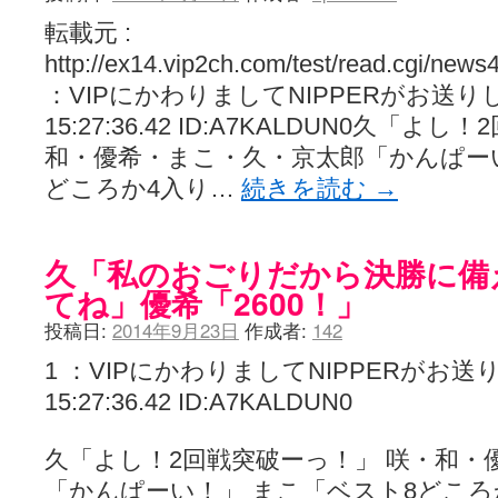
転載元 :
http://ex14.vip2ch.com/test/read.cgi/new
：VIPにかわりましてNIPPERがお送りします 
15:27:36.42 ID:A7KALDUN0久「
和・優希・まこ・久・京太郎「かんぱー
どころか4入り…
続きを読む
→
久「私のおごりだから決勝に備
てね」優希「2600！」
投稿日:
2014年9月23日
作成者:
142
1 ：VIPにかわりましてNIPPERがお送りしま
15:27:36.42 ID:A7KALDUN0
久「よし！2回戦突破ーっ！」 咲・和・
「かんぱーい！」 まこ「ベスト8どころ