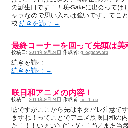
の誕生日です！！咲-Saki-に出会って
ャラなので思い入れは強いです。てこと
校
続きを読む
→
最終コーナーを回って先頭は美
投稿日:
2014年9月24日
作成者:
g_ogasawara
続きを読む
続きを読む
→
咲日和アニメの内容！
投稿日:
2014年9月24日
作成者:
mi_1_na
嘘ですがここから先はネタバレ注意で
ますね！ってことでアニメ版咲日和の内
た！！！いぇい＼(*´・∀・｀*)／まあ