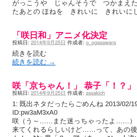
がっこうや じゃんそうで つかまえた
たあとの ほねを きれいに きれいに
「咲日和」アニメ化決定
投稿日:
2014年9月25日
作成者:
g_ogasawara
続きを読む
続きを読む
→
咲「京ちゃん！」 恭子「！？」
投稿日:
2014年9月25日
作成者:
sssakich
1: 既出ネタだったらごめんね 2013/02/19(火)
ID:pw3aM3xA0
咲（う～……また迷っちゃったよ……）
来てくれるらしいけど……って、あの後