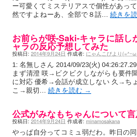
ー可愛くてミステリアスで個性があって
然ですよねーあ、全部で８話…
続きを
お前らが咲-Saki-キャラに話
ャラの反応予想してみた
投稿日:
2014年9月24日
作成者:
にゃんこびより(=^･ω･^)
1: 名無しさん 2014/09/23(火) 04:26:27.29 I
まず清澄 咲→ビクビクしながらも要件聞
に対応 優希→会話が成立しない 久→ち
こ→親切…
続きを読む
→
公式がみなもちゃんについて言
投稿日:
2014年9月24日
作成者:
minamosakana
やっぱ自分ってコミュ弱だわ。昨日の