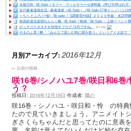
水面日和 - 咲-Saki- / ネリー・ヴィルサラーゼ資料集（呼び方呼ば
近代麻雀漫画生活 - 麻雀漫画（咲-Saki-） / 咲-Saki-27巻とシノハユ
ぐちへ たぶろぐ(仮) - 咲-saki- / 【調査⑥付録】２０２５年版・未訪
桜高鉄道倶楽部れんらく帳 - 咲-Saki- / 映画「咲-Saki-」上映イベン
ひっそりとホタテを目指すブログ / 6月ですね。
(17:10)
やまのふ堂 / 爽「『みんなで楽しむ時に唄を歌う』というアイヌ語で
咲ぱい - 咲-Saki- / 麻雀の卓上を再現するプログラムを公開
(12:58)
俺が読んだSS - 咲-saki- / 末原「小走と同じ大学なんや」爽「へえ！」
とっぽい。 / 咲-Saki- 考察・解説・レビューまとめを更新（Ver.1.1d
月別アーカイブ:
2016年12月
咲クラ女子 - 咲-Saki- / 姫松の上重漫ちゃんと演じている伊達朱里紗
咲スファクション☆タウン - 咲-Saki- / 雀魂咲コラボ！ ガチャ＆キャ
咲ミダレ - 咲-saki- / MJ第14回咲CUP 咲なま他
(11:53)
←
以前の投稿
はやりの如く☆ - 咲-saki- / 悪いこと【SS】
(06:42)
咲16巻/シノハユ7巻/咲日和6巻
麻雀雑記あれこれ - 咲 -Saki- / 咲-Saki-キャラが台湾麻雀を打ったら
またの名を咲ブログ - 咲-Saki- / 男体化すると聞いての落書き
(13:32)
う？
あっちが変 / あっちが変
(08:31)
投稿日:
2016年12月19日
作成者:
隣の
BBKN BLOG / トップページ（サイトマップ）
(15:00)
あにてつ！ / 千里山に行ってきました（2017年09月）
(06:14)
咲16巻・シノハユ・咲日和・怜 の特
さくやこのはな - 咲 -saki- / 末の千里のために(咲さんが和ちゃんを招
凡人の私 / ステルス坂こと咲-Saki-5巻表紙の舞台を発見しました
(15:35
たので見ていきましょう。アニメイト
嶺上開花自摸 / Last day of Summer session 1
(13:01)
ぎさくらちゃんだと思ってたのに意表
おもちもちもち - 咲-Saki- / ５・８小林先生の日記更新について
かんむりとかげ - 咲-Saki- / 立先生の更新
(11:32)
輩。名前は覚えてないんだけど妙な存