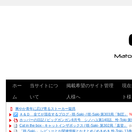
ホー
当サイトにつ
掲載希望のサイト管理
現在
ム
いて
人様へ
ト様
爽やか青年に忍び寄るストーカー疑惑
Ａ＆Ｄ 全てが混在するブログ - 咲-Saki- / 咲-Saki-第303局「制圧」
N
ホッパーの日記 / ビッグガンガン8月号 シノハユ第140話、怜-Toki-
Cat in the box - キャットインザボックス / 咲-Saki- 第302局「直登」
(1
「咲-Saki-」 レビューとか関連情報とかまとめ / めきめき 怜-Toki- 1