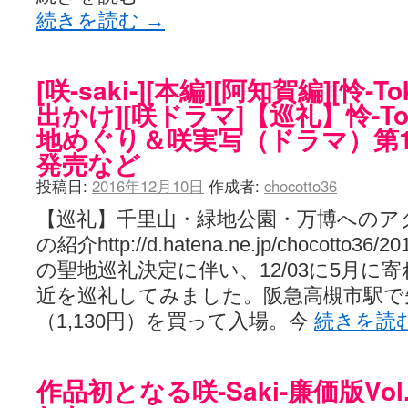
続きを読む
→
[咲-saki-][本編][阿知賀編][怜-
出かけ][咲ドラマ]【巡礼】怜-T
地めぐり＆咲実写（ドラマ）第
発売など
投稿日:
2016年12月10日
作成者:
chocotto36
【巡礼】千里山・緑地公園・万博へのア
の紹介http://d.hatena.ne.jp/chocotto36/
の聖地巡礼決定に伴い、12/03に5月に
近を巡礼してみました。阪急高槻市駅で
（1,130円）を買って入場。今
続きを読
作品初となる咲-Saki-廉価版Vo