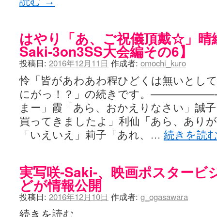
読む
→
はやり「あ、ご祝儀頂戴☆」晴
Saki-3on3SS大会編その6】
投稿日:
2016年12月11日
作成者:
omochi_kuro
怜「皆があわあわ程ひどくは無いとして
にがっ！？」の続きです。——————
まー」霞「あら、おかえりなさい」誠子
買ってきましたよ」利仙「あら、あり
「いえいえ」莉子「あれ、…
続きを読
実写咲-Saki-、映画ポスター
どが情報公開
投稿日:
2016年12月10日
作成者:
g_ogasawara
続きを読む