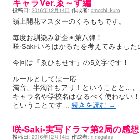
キャラVer.ゑ～す編
投稿日:
2016年12月14日
作成者:
omochi_kuro
嶺上開花マスターのくろもちです。
毎度お馴染み新企画第八弾！
咲-Saki-いろはかるたを考えてみましたのだ
今回は『ゑひもせす』の5文字です！
ルールとしては一応
濁音、半濁音もアリ！ということと…。
キャラ名や学校名はなるべく使わない！
ということです…
続きを読む
→
咲-Saki-実写ドラマ第2局の感想
投稿日:
2016年12月14日
作成者:
ninegates