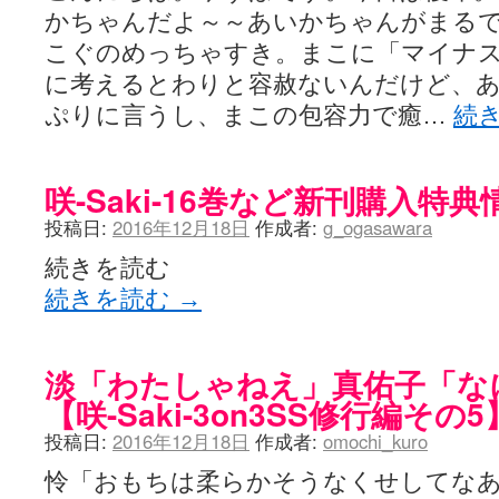
LAT. 39°20' N - 咲-Saki- / 永水航路 3 - 霧島の姫は、深山幽谷
かちゃんだよ～～あいかちゃんがまる
エトピリカ!! - 咲-saki- / 咲-Saki-16巻 シノハユ7巻表紙予想
(11:05)
こぐのめっちゃすき。まこに「マイナ
ニワカSakiファンの部屋 - 咲-Saki- / 咲の実写化について（再）
(15:15)
に考えるとわりと容赦ないんだけど、
低姿勢ニワカの麻雀 / マイナーカップリングSS感想
(07:31)
Hinamado blog - 咲-Saki- / リハビリテーション
(04:56)
ぷりに言うし、まこの包容力で癒…
続
咲ワン・neo[仮] / 私事。
(01:19)
EL HOLAZO - 咲-Saki- / 吉野から上り方面の帰り道、亀山JCT-四日
何の変哲もない咲の地名紹介 / 小鍛治さんが通っていた小学校 茨城
咲-Saki-.長野編をにょろんと見てみるブログ - 咲-Saki- / 第143局[応変]
咲-Saki-16巻など新刊購入特典
まったり咲SS他ブログ - 咲-Saki- / 照と洋榎のANN第9回
(09:00)
投稿日:
2016年12月18日
作成者:
g_ogasawara
咲-Saki-カツゲン備忘録 / 咲-Saki-154局 【奮起】 マジかー！
(13:30)
百合っぽいぶろぐ - 咲-Saki- / シノハユ the down of age 5巻
(06:32)
続きを読む
あかどる日和 - 咲-saki- / 【今回は考察ではなく】原村和-のどっ
妥当麻雀界ブログ / コミックマーケット８９に参加します
(11:00)
続きを読む
→
咲-saki-速報 / 一時休止のお知らせ
(08:26)
ふわふわな記憶 / 1
(16:20)
咲っ考 / 何故咲は大将で、照は先鋒なのか？
(15:20)
淡「わたしゃねえ」真佑子「な
Danas je lep dan. / [咲-Saki-]もしインターハイのルールが鷲巣麻雀
ぴゅーく☆すてっぷ - 咲-Saki- / ブログ終了のお知らせ
(12:51)
【咲-Saki-3on3SS修行編その5
What You Mean ? - 咲-Saki- / 第2回清澄エリア聖地巡礼ツアーレポート
投稿日:
2016年12月18日
作成者:
omochi_kuro
左を向いて » 咲-saki- / 【シノハユ】第26話「一別以来」/咲日和・阿知賀
primary colors / 久誕イエ～～～～～～イ！！！！！！
(10:16)
怜「おもちは柔らかそうなくせしてな
乱れ雪月花 - 咲-Saki- / ブログ終了のお知らせ：今までありがとうご