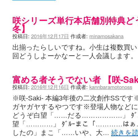
咲シリーズ単行本店舗別特典どう
冬】
投稿日:
2016年12月17日
作成者:
minamosakana
出揃ったらしいですね。小生は複数買い
回どうしよーかなーと一人会議します
富める者そうでない者 【咲-Sak
投稿日:
2016年12月16日
作成者:
kannbaramotonoss
※咲-Saki- 本編3年後の二次創作SS
ガヤガヤするやつです※登場人物など
どうぞ白望「……だる………………」 ﾀﾞ
望「…………」 ﾀﾞﾙｰまこ「…………は
したの」まこ「……いや、大…
続きを