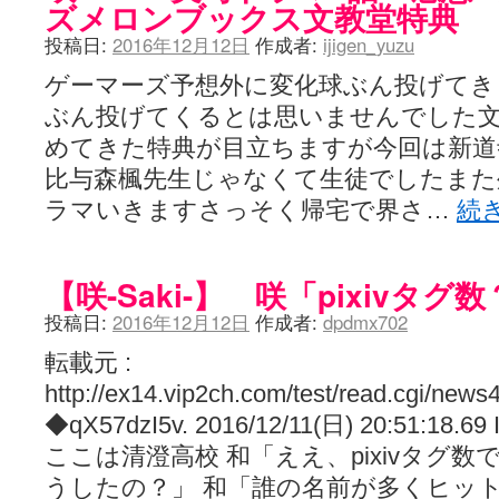
ズメロンブックス文教堂特典
投稿日:
2016年12月12日
作成者:
ijigen_yuzu
ゲーマーズ予想外に変化球ぶん投げてき
ぶん投げてくるとは思いませんでした
めてきた特典が目立ちますが今回は新道
比与森楓先生じゃなくて生徒でしたま
ラマいきますさっそく帰宅で界さ…
続
【咲-Saki-】 咲「pixivタグ
投稿日:
2016年12月12日
作成者:
dpdmx702
転載元 :
http://ex14.vip2ch.com/test/read.cgi/new
◆qX57dzI5v. 2016/12/11(日) 20:51:18.6
ここは清澄高校 和「ええ、pixivタグ数
うしたの？」 和「誰の名前が多くヒッ