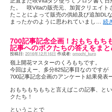
正直また咲Vitaタグ使ってブログ書く
た。 咲Vitaの販売元、加賀クリエイ
たことによって販売の供給及び追加DL
まったかのように思われていまし…
続
700記事記念企画！おもちもち
記事へのボクたちの答えをまと
投稿日:
2016年12月16日
作成者:
omochi_kuro
嶺上開花マスターのくろもちです。
今回はえー、多分825記事目なのですが
700記事記念企画のアンケート結果発表
おもちもちもちと言えばこの記事、と
クたち！
ということで