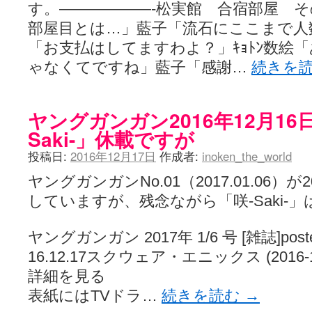
YUKARI / 【宥菫】 ＳＳ更新とお知らせ 【松実宥誕記念ＳＳ】
(13:
す。——————-松実館 合宿部屋 そ
アルカ茄子 / 戒能物怪録 キングとはいったい誰なのか？
(15:24)
部屋目とは…」藍子「流石にここまで人
竹ブログ - 咲-Saki- / 【咲-Saki-】ゲームが待ち遠しい件
(05:44)
SSSSS(-saki-しゃーぷしゅーとしょーとすとーりー) - 咲-saki-
「お支払はしてますわよ？」ｷｮﾄﾝ数絵
せのたけくらべ - 咲-Saki- / 咲さんのやり方で就活をやってみよう
(03:5
ゃなくてですね」藍子「感謝…
続きを
咏-Uta-ブログ編 - 咲-Saki- / 黄色い封筒が届いた(・∀・)
(12:30)
チャウチャウちゃうんちゃうん - 咲-Saki- / 吉野の千本桜を見に行きました(2
気分次第。 - 咲-Saki- / シノハユ 第3巻 感想
(07:42)
あこしず日和！ - 咲-Saki- / 咲-Saki-阿知賀編Blu-rayBOX 購入
(01:00)
ヤングガンガン2016年12月16
ニワカ王者 / 【アニメ記事】咲-Saki- 立先生のコメントを取り上げる
Saki-」休載ですが
のよーなのよー - 咲-Saki- / 咲十夜 第四夜
(11:00)
Yaranakya » 咲-Saki- / 国際最萌リーグは園城寺怜ちゃんに一票を入
投稿日:
2016年12月17日
作成者:
inoken_the_world
おもちがなくてもだいじょうぶ / 咲と照の確執【プリン】
(16:10)
咲-Saki-の舞台が特定されたら、行くしかないでしょ / ブログを引っ
ヤングガンガンNo.01（2017.01.06）が
りりーがーる（仮） / 虎姫 カラオケ編っぽい小ネタ
(10:29)
していますが、残念ながら「咲-Saki-
洋榎-youka- / お知らせ
(11:19)
おっきするー咲ブログ / side-A VS side-B 野球対決
(10:30)
フリテンリーチで流して / 姫松高校についてのいくらかの考察
(09:03)
ヤングガンガン 2017年 1/6 号 [雑誌]posted w
オレのぞん / 咲さんのお誕生日です （ギリギリ）
(14:58)
16.12.17スクウェア・エニックス (2016-12-
飛鳥の巣 - 咲-Saki- / 咲キャラがギタリストだったら...【風越編】
(15:06
遊び半分 / もうすぐ８月も終わり
(16:03)
詳細を見る
咲-Saki-ほんだし / 咲-Saki- 第128局 「涼風」 感想
(11:54)
表紙にはTVドラ…
続きを読む
→
咲-Saki-麻雀録 / 台風に強そうな咲キャラ
(05:45)
君の友達。 / マイ・フェア・レディ
(12:49)