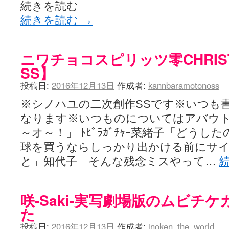
続きを読む
続きを読む
→
ニワチョコスピリッツ零CHRIS
SS】
投稿日:
2016年12月13日
作成者:
kannbaramotonoss
※シノハユの二次創作SSです※いつも
なります※いつものについてはアバウト
～オ～！」 ﾄﾋﾞﾗｶﾞﾁｬｰ菜緒子「どう
球を買うならしっかり出かける前にサ
と」知代子「そんな残念ミスやって…
咲-Saki-実写劇場版のムビチ
た
投稿日:
2016年12月13日
作成者:
inoken_the_world