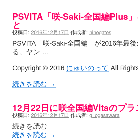
ぽっこぬ / 咲絵ログ2
(15:21)
妄言郷 / 咲-Saki- 第129局「契機」感想
(16:01)
PSVITA「咲-Saki-全国編Pl
咲-Saki-のてきとう考察 - 咲-Saki- / 記事紹介：書け麻に参加でさ
と
嶺上かいほー - 咲-saki- / (7/1日分)dreamscapeが更新していました
(14:
アニメを見ながらダラダラと就活をする - 咲-saki- / はるたんイェイ(≧∇≦
投稿日:
2016年12月17日
作成者:
ninegates
白い物置 / 咲-Saki- Best Album ～Anthology～を買いました
(00:24)
らぎこのだらだら日記帳 - 咲 -saki- / 咲アンテナ杯お疲れ様でした(半ギ
PSVITA「咲-Saki-全国編」が2016
考える凡人 / [咲-Saki-]姉帯豊音の能力考察―暦占という仮説―
(04:47)
まいるーむ / よく分かる、有珠山高校！（キャラについてひたすら語る
る、ヤン …
プンスコ！ 野依日和！ - 咲-Saki- / 小蒔「渚のあわあわダブリィレ
Ethanの色々ゆるじゃん不敗神話 - 咲-Saki- / 哲学的に考えてみる園
Copyright © 2016
にゅいのって
All Right
幸咲良し / コメ返しその他
(08:27)
咲の仮blog / 和ちゃん
(12:02)
もれ日和 / 一ちゃんのフィギュアと聞いたので
(08:30)
続きを読む
→
読んだらそのままトイレで流して / 【今週の末原ちゃん】咲-Saki- 全
世紀末麻雀ブログ-じゃんキチ！ / 【咲-saki-】穏乃の良さを俺が「あ」か
すばらな人生 / 全国編終了！ ところで、すばら先輩はどれくらい出
ハッちゃんの四喜和 - 咲-Saki- / 咲-Saki-全国編 第13話 最終回かぁ
12月22日に咲全国編Vitaのプ
音楽と、人生と、 咲-saki-と。 - 咲-Saki- / こっそり休止、こっそり
投稿日:
2016年12月17日
作成者:
g_ogasawara
ぐりーん哩 - 咲-Saki- / ネリー「ネリーはお金が要るの」
(15:00)
花鳥風月 - 咲-Saki- / やえたんイェイ～
(06:09)
続きを読む
電波天文学 - 咲-Saki- / BOOTH
(15:19)
続きを読む
→
Powered by livedoor 相互RSS