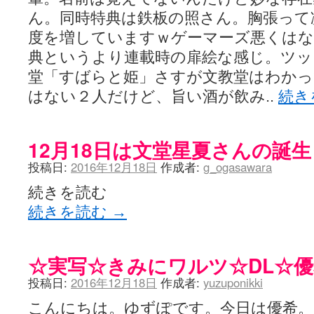
咲-Saki- | にゅいのって / 咲-Saki-臨時アンテナ
(11:50)
ん。同時特典は鉄板の照さん。胸張って
咲-Saki-ブログ！～麻雀下手でも咲が好き～ / ブログ名変更のお知らせ
嶺上航路 / ドラフト前日なので中日ドラゴンズのドラフト指名を予想
度を増していますｗゲーマーズ悪くはな
音を奏でて花が咲く - 咲-Saki- / 浩子「…あっ分かった 恐らくそう
典というより連載時の扉絵な感じ。ツッ
一萬人の麓路() - 咲-Saki- / 咲-Saki- 第193局[竜王] ドラゴンの王と
from A to K / [咲-saki-][麻雀ゲーム]【ゲーム】セガのMJシリーズで2
堂「すばらと姫」さすが文教堂はわか
紺フェス - 咲-Saki- / 【越谷SS】とろけそうな日
(15:31)
はない２人だけど、旨い酒が飲み..
続き
ユズポニッキ - 咲-Saki- / ☆ #咲実写 ☆告知☆オンライン上映会☆ 
ああ、あの牌？ - 咲-Saki- / シノハユ菰沢中関連(江津・大田)の登場舞
宮守大好き帳 / 告知
(13:04)
麻雀アニメ＆麻雀ゲームあれこれ / 厄介な相手だよ！ あんたは……！！ 
12月18日は文堂星夏さんの誕
ばるのまーじゃん日和 - 咲-saki- / クリスマス！！そして…
(10:28)
投稿日:
2016年12月18日
作成者:
g_ogasawara
咲めも！ / ニワチョコ、尊い。
(04:23)
ＳＳＳ（咲ＳＳ）感想ブログ / 【SSS】憩 -Kei- 全国編第２２局『流局
続きを読む
ひまじんひまんじ / 読書の秋、と言います故
(08:00)
煌-Subara- - 咲-saki- / シノハユ感想
(13:19)
続きを読む
→
SYNTH 2006 - 咲 -Saki- / 阿知賀編をドヤ顔に着目しながらまたま
かえんだん - 咲-Saki- / 朱里「そげなこつ私がやっておきますから
Saki-1 グランプリ ～咲ワン～ / しわが誕生することは老化現象だと
☆実写☆きみにワルツ☆DL☆優
木と木と木 - 咲-saki- / 新道寺の本
(00:00)
ヤンデレ・狂気の百合SSブログ / 【咲-Saki-SS：久咲】そして私
投稿日:
2016年12月18日
作成者:
yuzuponikki
迷子の坊やのみちくさ日記 / 【連載感想】宮永照についてのあれこれ
(
私的素敵ジャンク / [咲-Saki-] 咲-Saki-第168局［端緒］感想
(16:58)
こんにちは。ゆずぽです。今日は優希。
麻雀自由帳 - 咲-Saki- / 咲-Saki-第168局[端緒]感想 照-Teru- 