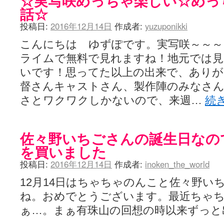
☆実写咲めっちゃ楽しい☆めっ
話☆
投稿日:
2016年12月14日
作成者:
yuzuponikki
こんにちは ゆずぽです。実写咲～～～
ライムで無料で見れますね！地元では
いです！思ってた以上の出来で、あり
督さんキャストさん、製作陣のみなさん
さとワクワクしかないので、来週…
続
佐々野いちごさんの誕生日なの
を買いました
投稿日:
2016年12月14日
作成者:
inoken_the_world
12月14日はちゃちゃのんこと佐々野い
ね。おめでとうございます。最近ちゃ
ぁ…。まぁ有珠山の回想の時以来ずっと