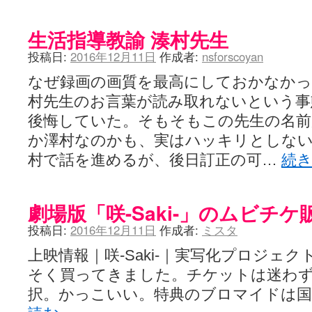
生活指導教諭 湊村先生
投稿日:
2016年12月11日
作成者:
nsforscoyan
なぜ録画の画質を最高にしておかなかっ
村先生のお言葉が読み取れないという事
後悔していた。そもそもこの先生の名前
か澤村なのかも、実はハッキリとしな
村で話を進めるが、後日訂正の可…
続
劇場版「咲-Saki-」のムビチケ
投稿日:
2016年12月11日
作成者:
ミスタ
上映情報｜咲-Saki-｜実写化プロジェ
そく買ってきました。チケットは迷わ
択。かっこいい。特典のブロマイドは