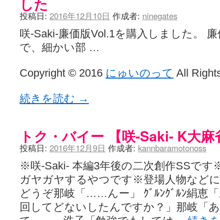
した
投稿日:
2016年12月10日
作成者:
ninegates
咲-Saki-廉価版Vol.1を購入しました
で、細かい部 …
Copyright © 2016
にゅいのって
All Right
続きを読む
→
トク・バイー 【咲-Saki- K大
投稿日:
2016年12月9日
作成者:
kannbaramotonoss
※咲-Saki- 本編3年後の二次創作SS
ガヤガヤするやつです※登場人物など
どうぞ那岐「……んー」 ｸﾞﾙﾝｸﾞﾙﾝ絹
回してどないしたんですか？」那岐「