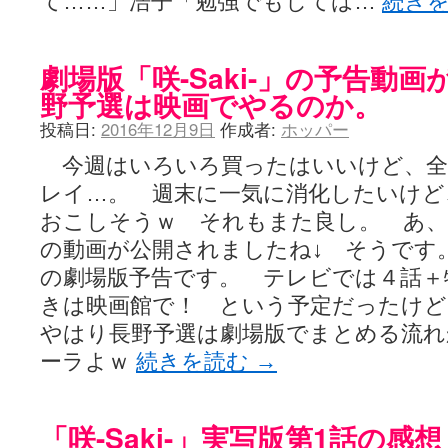
て……」浩子「勉強でもしては…
続き
劇場版「咲-Saki-」の予告動
野予選は映画でやるのか。
投稿日:
2016年12月9日
作成者:
ホッパー
今週はいろいろ買ったはいいけど、全
レイ…。 週末に一気に消化したいけど
おこしそうｗ それもまた良し。 あ、
の動画が公開されましたね↓ そうです。 
の劇場版予告です。 テレビでは４話＋
きは映画館で！ という予定だったけど
やはり長野予選は劇場版でまとめる流れ
ーラよｗ
続きを読む
→
「咲-Saki-」実写版第1話の