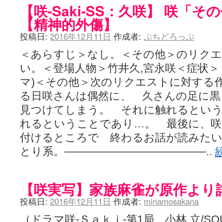
【咲-Saki-SS：久咲】 咲「
【精神的外傷】
投稿日:
2016年12月11日
作成者:
ぷちどろっぷ
＜あらすじ＞なし。＜その他＞のリク
い。＜登場人物＞竹井久,宮永咲＜症状＞
マ)＜その他＞次のリクエストに対する
る日咲さんは偶然に、 久さんの足に黒
見つけてしまう。 それに触れるとい
れるということであり…。 最後に、咲
付けるところで 終わるお話が読みた
とり系。—————————————..
【咲実写】家族麻雀が原作より
投稿日:
2016年12月11日
作成者:
minamosakana
（ドラマ咲-Ｓａｋｉ-第1局 小林 立/SQU