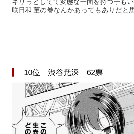
キリっとしてて変態な一面を持つ子も
咲日和 菫の巻なんかあってもありだと
10位 渋谷尭深 62票