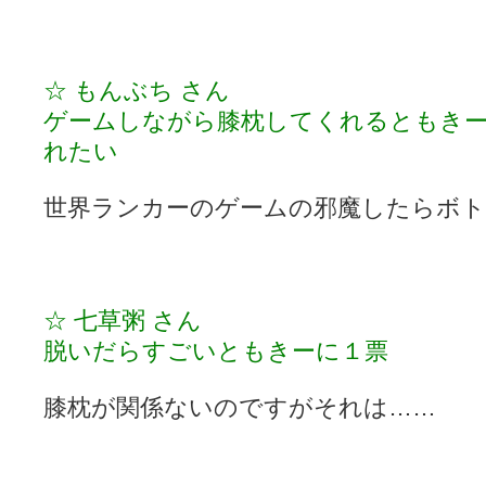
ぽっこぬ / 咲絵ログ2
(15:21)
妄言郷 / 咲-Saki- 第129局「契機」感想
(16:01)
咲-Saki-のてきとう考察 - 咲-Saki- / 記事紹介：書け麻に参加でさ
嶺上かいほー - 咲-saki- / (7/1日分)dreamscapeが更新していました
(14:
☆ もんぶち さん
アニメを見ながらダラダラと就活をする - 咲-saki- / はるたんイェイ(≧∇≦
白い物置 / 咲-Saki- Best Album ～Anthology～を買いました
ゲームしながら膝枕してくれるともき
(00:24)
らぎこのだらだら日記帳 - 咲 -saki- / 咲アンテナ杯お疲れ様でした(半ギ
れたい
考える凡人 / [咲-Saki-]姉帯豊音の能力考察―暦占という仮説―
(04:47)
まいるーむ / よく分かる、有珠山高校！（キャラについてひたすら語る
プンスコ！ 野依日和！ - 咲-Saki- / 小蒔「渚のあわあわダブリィレ
世界ランカーのゲームの邪魔したらボト
Ethanの色々ゆるじゃん不敗神話 - 咲-Saki- / 哲学的に考えてみる園
幸咲良し / コメ返しその他
(08:27)
咲の仮blog / 和ちゃん
(12:02)
もれ日和 / 一ちゃんのフィギュアと聞いたので
(08:30)
読んだらそのままトイレで流して / 【今週の末原ちゃん】咲-Saki- 全
☆ 七草粥 さん
世紀末麻雀ブログ-じゃんキチ！ / 【咲-saki-】穏乃の良さを俺が「あ」か
すばらな人生 / 全国編終了！ ところで、すばら先輩はどれくらい出
脱いだらすごいともきーに１票
ハッちゃんの四喜和 - 咲-Saki- / 咲-Saki-全国編 第13話 最終回かぁ
音楽と、人生と、 咲-saki-と。 - 咲-Saki- / こっそり休止、こっそり
膝枕が関係ないのですがそれは……
ぐりーん哩 - 咲-Saki- / ネリー「ネリーはお金が要るの」
(15:00)
花鳥風月 - 咲-Saki- / やえたんイェイ～
(06:09)
電波天文学 - 咲-Saki- / BOOTH
(15:19)
Powered by livedoor 相互RSS