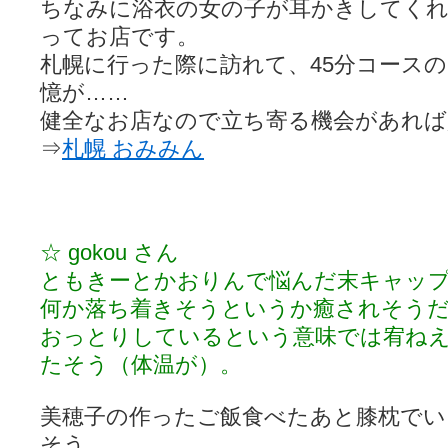
ちなみに浴衣の女の子が耳かきしてく
ってお店です。
札幌に行った際に訪れて、45分コース
憶が……
健全なお店なので立ち寄る機会があれば
⇒
札幌 おみみん
☆ gokou さん
ともきーとかおりんで悩んだ末キャッ
何か落ち着きそうというか癒されそう
おっとりしているという意味では宥ね
たそう（体温が）。
美穂子の作ったご飯食べたあと膝枕で
そう