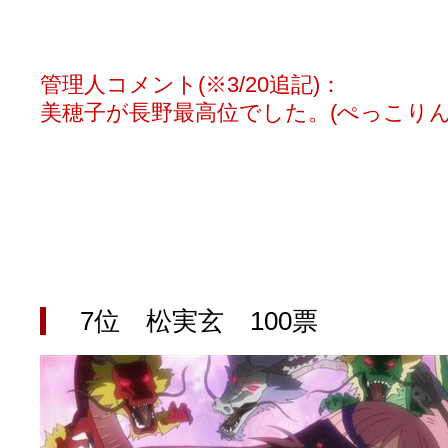
管理人コメント(※3/20追記)：
美穂子が長野最高位でした。(ぺっこり
7位 松実玄 100票