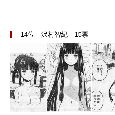
YUKARI / 【宥菫】 ＳＳ更新とお知らせ 【松実宥誕記念ＳＳ】
(13:
アルカ茄子 / 戒能物怪録 キングとはいったい誰なのか？
(15:24)
竹ブログ - 咲-Saki- / 【咲-Saki-】ゲームが待ち遠しい件
(05:44)
SSSSS(-saki-しゃーぷしゅーとしょーとすとーりー) - 咲-saki-
せのたけくらべ - 咲-Saki- / 咲さんのやり方で就活をやってみよう
(03:5
咏-Uta-ブログ編 - 咲-Saki- / 黄色い封筒が届いた(・∀・)
(12:30)
チャウチャウちゃうんちゃうん - 咲-Saki- / 吉野の千本桜を見に行きました(2
14位 沢村智紀 15票
気分次第。 - 咲-Saki- / シノハユ 第3巻 感想
(07:42)
あこしず日和！ - 咲-Saki- / 咲-Saki-阿知賀編Blu-rayBOX 購入
(01:00)
ニワカ王者 / 【アニメ記事】咲-Saki- 立先生のコメントを取り上げる
のよーなのよー - 咲-Saki- / 咲十夜 第四夜
(11:00)
Yaranakya » 咲-Saki- / 国際最萌リーグは園城寺怜ちゃんに一票を入
おもちがなくてもだいじょうぶ / 咲と照の確執【プリン】
(16:10)
咲-Saki-の舞台が特定されたら、行くしかないでしょ / ブログを引っ
りりーがーる（仮） / 虎姫 カラオケ編っぽい小ネタ
(10:29)
洋榎-youka- / お知らせ
(11:19)
おっきするー咲ブログ / side-A VS side-B 野球対決
(10:30)
フリテンリーチで流して / 姫松高校についてのいくらかの考察
(09:03)
オレのぞん / 咲さんのお誕生日です （ギリギリ）
(14:58)
飛鳥の巣 - 咲-Saki- / 咲キャラがギタリストだったら...【風越編】
(15:06
遊び半分 / もうすぐ８月も終わり
(16:03)
咲-Saki-ほんだし / 咲-Saki- 第128局 「涼風」 感想
(11:54)
咲-Saki-麻雀録 / 台風に強そうな咲キャラ
(05:45)
君の友達。 / マイ・フェア・レディ
(12:49)