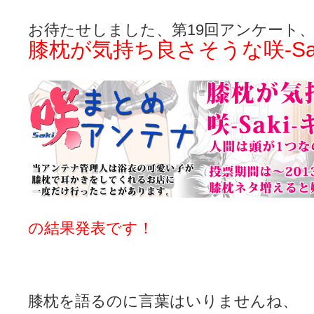
咲-Saki- | にゅいのって / 咲-Saki-臨時アンテナ
(11:50)
咲-Saki-ブログ！～麻雀下手でも咲が好き～ / ブログ名変更のお知らせ
お待たせしました、第19回アンケート
嶺上航路 / ドラフト前日なので中日ドラゴンズのドラフト指名を予想
膝枕が気持ち良さそうな咲-Sa
音を奏でて花が咲く - 咲-Saki- / 浩子「…あっ分かった 恐らくそう
一萬人の麓路() - 咲-Saki- / 咲-Saki- 第193局[竜王] ドラゴンの王と
from A to K / [咲-saki-][麻雀ゲーム]【ゲーム】セガのMJシリーズで2
紺フェス - 咲-Saki- / 【越谷SS】とろけそうな日
(15:31)
ユズポニッキ - 咲-Saki- / ☆ #咲実写 ☆告知☆オンライン上映会☆ 
ああ、あの牌？ - 咲-Saki- / シノハユ菰沢中関連(江津・大田)の登場舞
宮守大好き帳 / 告知
(13:04)
麻雀アニメ＆麻雀ゲームあれこれ / 厄介な相手だよ！ あんたは……！！ 
ばるのまーじゃん日和 - 咲-saki- / クリスマス！！そして…
(10:28)
咲めも！ / ニワチョコ、尊い。
(04:23)
ＳＳＳ（咲ＳＳ）感想ブログ / 【SSS】憩 -Kei- 全国編第２２局『流局
ひまじんひまんじ / 読書の秋、と言います故
(08:00)
煌-Subara- - 咲-saki- / シノハユ感想
(13:19)
SYNTH 2006 - 咲 -Saki- / 阿知賀編をドヤ顔に着目しながらまたま
の結果発表です！
かえんだん - 咲-Saki- / 朱里「そげなこつ私がやっておきますから
Saki-1 グランプリ ～咲ワン～ / しわが誕生することは老化現象だと
木と木と木 - 咲-saki- / 新道寺の本
(00:00)
ヤンデレ・狂気の百合SSブログ / 【咲-Saki-SS：久咲】そして私
迷子の坊やのみちくさ日記 / 【連載感想】宮永照についてのあれこれ
(
私的素敵ジャンク / [咲-Saki-] 咲-Saki-第168局［端緒］感想
膝枕を語るのに言葉はいりませんね、
(16:58)
麻雀自由帳 - 咲-Saki- / 咲-Saki-第168局[端緒]感想 照-Teru- 