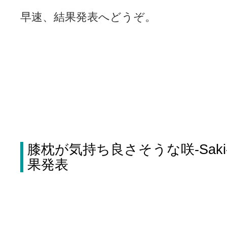
LAT. 39°20' N - 咲-Saki- / 永水航路 3 - 霧島の姫は、深山幽谷
早速、結果発表へどうぞ。
エトピリカ!! - 咲-saki- / 咲-Saki-16巻 シノハユ7巻表紙予想
(11:05)
ニワカSakiファンの部屋 - 咲-Saki- / 咲の実写化について（再）
(15:15)
低姿勢ニワカの麻雀 / マイナーカップリングSS感想
(07:31)
Hinamado blog - 咲-Saki- / リハビリテーション
(04:56)
咲ワン・neo[仮] / 私事。
(01:19)
EL HOLAZO - 咲-Saki- / 吉野から上り方面の帰り道、亀山JCT-四日
何の変哲もない咲の地名紹介 / 小鍛治さんが通っていた小学校 茨城
咲-Saki-.長野編をにょろんと見てみるブログ - 咲-Saki- / 第143局[応変]
まったり咲SS他ブログ - 咲-Saki- / 照と洋榎のANN第9回
(09:00)
咲-Saki-カツゲン備忘録 / 咲-Saki-154局 【奮起】 マジかー！
(13:30)
百合っぽいぶろぐ - 咲-Saki- / シノハユ the down of age 5巻
(06:32)
あかどる日和 - 咲-saki- / 【今回は考察ではなく】原村和-のどっ
妥当麻雀界ブログ / コミックマーケット８９に参加します
(11:00)
咲-saki-速報 / 一時休止のお知らせ
(08:26)
膝枕が気持ち良さそうな咲-Saki
ふわふわな記憶 / 1
(16:20)
咲っ考 / 何故咲は大将で、照は先鋒なのか？
果発表
(15:20)
Danas je lep dan. / [咲-Saki-]もしインターハイのルールが鷲巣麻雀
ぴゅーく☆すてっぷ - 咲-Saki- / ブログ終了のお知らせ
(12:51)
What You Mean ? - 咲-Saki- / 第2回清澄エリア聖地巡礼ツアーレポート
左を向いて » 咲-saki- / 【シノハユ】第26話「一別以来」/咲日和・阿知賀
primary colors / 久誕イエ～～～～～～イ！！！！！！
(10:16)
乱れ雪月花 - 咲-Saki- / ブログ終了のお知らせ：今までありがとうご