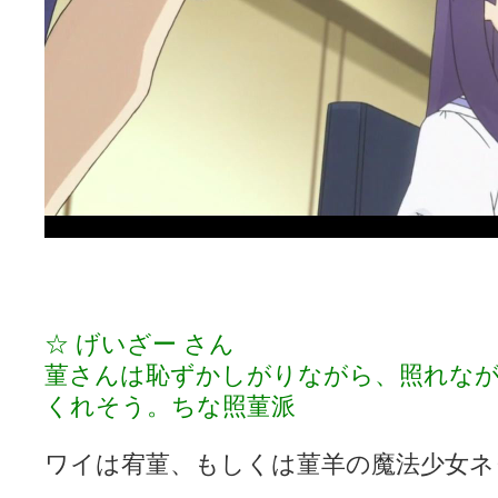
☆ げいざー さん
菫さんは恥ずかしがりながら、照れな
くれそう。ちな照菫派
ワイは宥菫、もしくは菫羊の魔法少女ネ