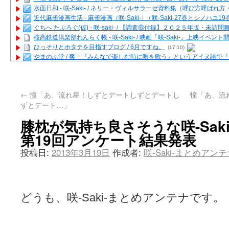
水面日和 - 咲-Saki- / ネリー・ヴィルサラーゼ資料集（呼び方呼ば
近代麻雀漫画生活 - 麻雀漫画（咲-Saki-） / 咲-Saki-27巻とシノハユ
ぐちへ たぶろぐ(仮) - 咲-saki- / 【調査⑥付録】２０２５年版・未訪
桜高鉄道倶楽部れんらく帳 - 咲-Saki- / 映画「咲-Saki-」上映イベン
ひっそりとホタテを目指すブログ / 6月ですね。
(17:10)
やまのふ堂 / 爽「『みんなで楽しむ時に唄を歌う』というアイヌ語で
咲ぱい - 咲-Saki- / 麻雀の卓上を再現するプログラムを公開
(12:58)
俺が読んだSS - 咲-saki- / 末原「小走と同じ大学なんや」爽「へえ！」
とっぽい。 / 咲-Saki- 考察・解説・レビューまとめを更新（Ver.1.1d
←
憧「あ、流れ星！しずとデートしずとデートし
憧「あ、流
咲クラ女子 - 咲-Saki- / 姫松の上重漫ちゃんと演じている伊達朱里紗
ずとデート…」
咲スファクション☆タウン - 咲-Saki- / 雀魂咲コラボ！ ガチャ＆キャ
咲ミダレ - 咲-saki- / MJ第14回咲CUP 咲なま他
(11:53)
膝枕が気持ち良さそうな咲-Sak
はやりの如く☆ - 咲-saki- / 悪いこと【SS】
(06:42)
第19回アンケート結果発表
麻雀雑記あれこれ - 咲 -Saki- / 咲-Saki-キャラが台湾麻雀を打ったら
またの名を咲ブログ - 咲-Saki- / 男体化すると聞いての落書き
(13:32)
投稿日:
2013年3月19日
作成者:
咲-Saki-まとめアン
あっちが変 / あっちが変
(08:31)
BBKN BLOG / トップページ（サイトマップ）
(15:00)
あにてつ！ / 千里山に行ってきました（2017年09月）
(06:14)
さくやこのはな - 咲 -saki- / 末の千里のために(咲さんが和ちゃんを招
凡人の私 / ステルス坂こと咲-Saki-5巻表紙の舞台を発見しました
(15:35
どうも、咲-Saki-まとめアンテナです。
嶺上開花自摸 / Last day of Summer session 1
(13:01)
おもちもちもち - 咲-Saki- / ５・８小林先生の日記更新について
かんむりとかげ - 咲-Saki- / 立先生の更新
(11:32)