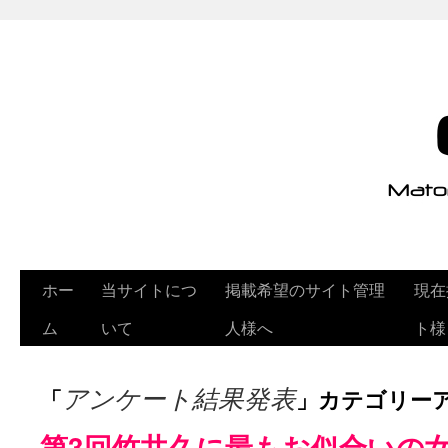
ホー
当サイトにつ
掲載希望のサイト管理
現在
ム
いて
人様へ
ト様
「
」カテゴリー
アンケート結果発表
第3回竹井久に最もお似合いの