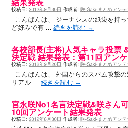
結果発表
投稿日:
2012年9月30日
作成者:
咲-Saki-まとめアン
こんばんは、 ジーナシスの紙袋を持っ
ど好みで有 …
続きを読む
→
各校部長(主将)人気キャラ投票 
決定戦 結果発表：第11回アン
投稿日:
2012年9月20日
作成者:
咲-Saki-まとめアン
こんばんは、 外国からのスパム攻撃の対
リアル …
続きを読む
→
宮永咲No1名言決定戦&咲さん
10回アンケート結果発表
投稿日:
2012年8月30日
作成者:
咲-Saki-まとめアン