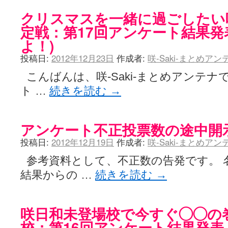
クリスマスを一緒に過ごしたい咲-
定戦：第17回アンケート結果発
よ！)
投稿日:
2012年12月23日
作成者:
咲-Saki-まとめア
こんばんは、咲-Saki-まとめアンテナ
ト …
続きを読む
→
アンケート不正投票数の途中開
投稿日:
2012年12月19日
作成者:
咲-Saki-まとめア
参考資料として、不正数の告発です。 
結果からの …
続きを読む
→
咲日和未登場校で今すぐ◯◯の
校：第16回アンケート結果発表