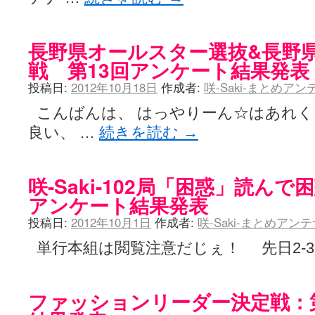
長野県オールスター選抜&長野県
戦 第13回アンケート結果発表
投稿日:
2012年10月18日
作成者:
咲-Saki-まとめア
こんばんは、 はっやりーん☆はあれく
良い、 …
続きを読む
→
咲-Saki-102局「困惑」読ん
アンケート結果発表
投稿日:
2012年10月1日
作成者:
咲-Saki-まとめアン
単行本組は閲覧注意だじぇ！ 先日2-3
ファッションリーダー決定戦：