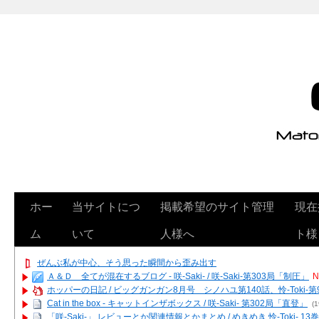
ホー
当サイトにつ
掲載希望のサイト管理
現在
ム
いて
人様へ
ト様
ぜんぶ私が中心、そう思った瞬間から歪み出す
Ａ＆Ｄ 全てが混在するブログ - 咲-Saki- / 咲-Saki-第303局「制圧」
N
ホッパーの日記 / ビッグガンガン8月号 シノハユ第140話、怜-Toki-
Cat in the box - キャットインザボックス / 咲-Saki- 第302局「直登」
(1
「咲-Saki-」 レビューとか関連情報とかまとめ / めきめき 怜-Toki- 1