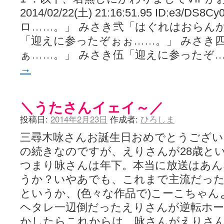
2014/02/22(土) 21:16:51.95 ID:e3
ロ……。」 みさき弐「はぐれはおらんか
「迎えに参ったぞぉぉ……。」 みさき
ぁ……。」 みさき伍「迎えに参ったぞ
→
＼うたさんイェイ～／
投稿日:
2014年2月23日
作成者:
ひろしま
三尋木咏さんお誕生日おめでとうござい
の続きなのですが、えりさんが28歳と
つまり咏さんは年下。本当に放送はあ
うか？いやあでも、これまで主流だっ
というか、(色々な作品で)こーこちゃ
ヘタレ一辺倒だったえりさんが逆転ホー
かしたらこれからは、咏さんがえりさ