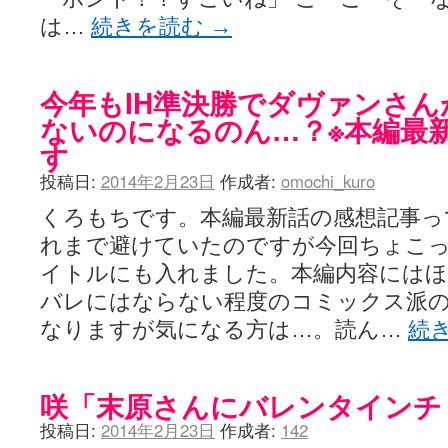
は…
続きを読む
→
今年もIH準決勝でダヴァンさ
ないのになるのん…？※本編最
す
投稿日:
2014年2月23日
作成者:
omochi_kuro
くろもちです。本編最新話の感想記事っ
れまで避けていたのですが今回ちょこ
イトルにも入れました。本編内容には
バレにはならない程度のコミックス派
なりますが気になる方は…。読ん…
続
咲「末原さんにバレンタインチ
投稿日:
2014年2月23日
作成者:
142