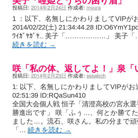
投稿日:
2014年2月24日
作成者:
myura
1 ：以下、名無しにかわりましてVIPが
2014/02/22(土) 21:34:44.28 ID:O6Y
ﾜｲｶﾞﾔｶﾞﾔ.. 美子「………………」 美子
続きを読む
→
咲「私の体、返してよ！」泉「
投稿日:
2014年2月23日
作成者:
sssakich
1: 以下、名無しにかわりましてVIPがお送りし
02:51:39 ID:RQaSun410
全国大会個人戦 恒子「清澄高校の宮永
勝進出です」 咲「ふぅ…、何とか勝てた
ました…。流石、咲さん。私の分まで頑
「…
続きを読む
→