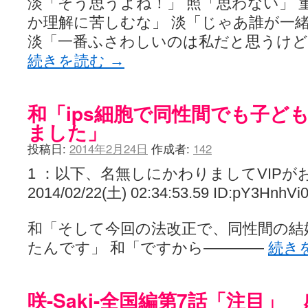
淡「そう思うよね！」 照「思わない」 
か理解に苦しむな」 淡「じゃあ誰が一
淡「一番ふさわしいのは私だと思うけど
続きを読む
→
和「ips細胞で同性間でも子ど
ました」
投稿日:
2014年2月24日
作成者:
142
1 ：以下、名無しにかわりましてVIPが
2014/02/22(土) 02:34:53.59 ID:pY3HnhVi
和「そして今回の法改正で、同性間の結
たんです」 和「ですから――――
続き
咲-Saki-全国編第7話「注目」