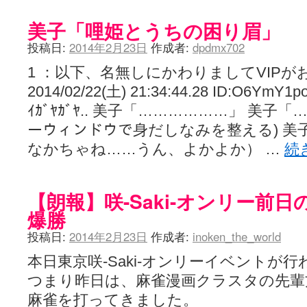
美子「哩姫とうちの困り眉」
投稿日:
2014年2月23日
作成者:
dpdmx702
1 ：以下、名無しにかわりましてVIPが
2014/02/22(土) 21:34:44.28 ID:O6
ｲｶﾞﾔｶﾞﾔ.. 美子「………………」 美子「
ーウィンドウで身だしなみを整える) 美
なかちゃね……うん、よかよか） …
続
【朗報】咲-Saki-オンリー前
爆勝
投稿日:
2014年2月23日
作成者:
inoken_the_world
本日東京咲-Saki-オンリーイベントが
つまり昨日は、麻雀漫画クラスタの先輩
麻雀を打ってきました。