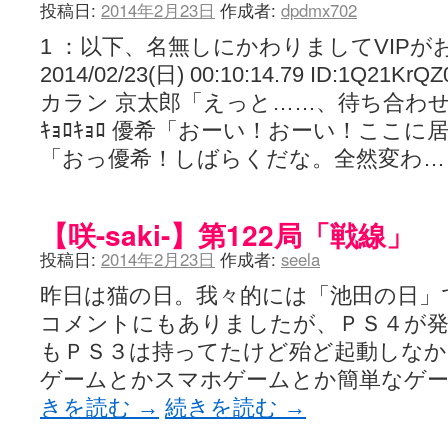
投稿日:
2014年2月23日
作成者:
dpdmx702
1 ：以下、名無しにかわりましてVIPが
2014/02/23(日) 00:10:14.79 ID:1Q
カラン 京太郎「えっと……、待ち合わ
ｷｮﾛｷｮﾛ 優希「おーい！おーい！ここに居る
「おっ優希！しばらくだな。全然変わ
【咲-saki-】第122局「戦線」
投稿日:
2014年2月23日
作成者:
seela
昨日は猫の日。我々的には「池田の日」
コメントにもありましたが、ＰＳ４が発
もＰＳ３は持ってたけど殆ど起動しなか
ゲームとかスマホゲームとか簡単なゲー
きを読む
→
続きを読む
→