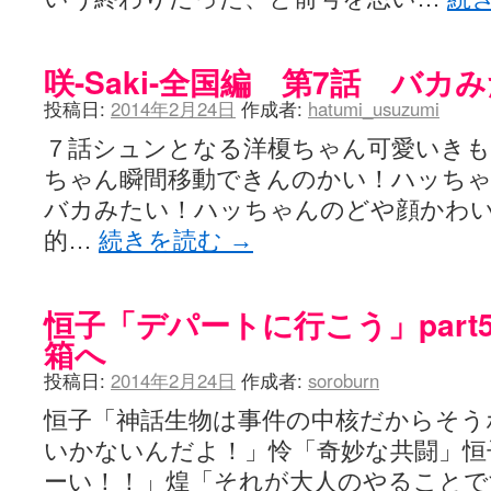
咲-Saki- | にゅいのって / 咲-Saki-臨時アンテナ
(11:50)
咲-Saki-ブログ！～麻雀下手でも咲が好き～ / ブログ名変更のお知らせ
嶺上航路 / ドラフト前日なので中日ドラゴンズのドラフト指名を予想
咲-Saki-全国編 第7話 バカ
音を奏でて花が咲く - 咲-Saki- / 浩子「…あっ分かった 恐らくそう
一萬人の麓路() - 咲-Saki- / 咲-Saki- 第193局[竜王] ドラゴンの王と
投稿日:
2014年2月24日
作成者:
hatumi_usuzumi
from A to K / [咲-saki-][麻雀ゲーム]【ゲーム】セガのMJシリーズで2
紺フェス - 咲-Saki- / 【越谷SS】とろけそうな日
(15:31)
７話シュンとなる洋榎ちゃん可愛いきも
ユズポニッキ - 咲-Saki- / ☆ #咲実写 ☆告知☆オンライン上映会☆ 
ああ、あの牌？ - 咲-Saki- / シノハユ菰沢中関連(江津・大田)の登場舞
ちゃん瞬間移動できんのかい！ハッち
宮守大好き帳 / 告知
(13:04)
バカみたい！ハッちゃんのどや顔かわ
麻雀アニメ＆麻雀ゲームあれこれ / 厄介な相手だよ！ あんたは……！！ 
的…
続きを読む
→
ばるのまーじゃん日和 - 咲-saki- / クリスマス！！そして…
(10:28)
咲めも！ / ニワチョコ、尊い。
(04:23)
ＳＳＳ（咲ＳＳ）感想ブログ / 【SSS】憩 -Kei- 全国編第２２局『流局
ひまじんひまんじ / 読書の秋、と言います故
(08:00)
恒子「デパートに行こう」par
煌-Subara- - 咲-saki- / シノハユ感想
(13:19)
箱へ
SYNTH 2006 - 咲 -Saki- / 阿知賀編をドヤ顔に着目しながらまたま
かえんだん - 咲-Saki- / 朱里「そげなこつ私がやっておきますから
投稿日:
2014年2月24日
作成者:
soroburn
Saki-1 グランプリ ～咲ワン～ / しわが誕生することは老化現象だと
木と木と木 - 咲-saki- / 新道寺の本
(00:00)
恒子「神話生物は事件の中核だからそう
ヤンデレ・狂気の百合SSブログ / 【咲-Saki-SS：久咲】そして私
迷子の坊やのみちくさ日記 / 【連載感想】宮永照についてのあれこれ
いかないんだよ！」怜「奇妙な共闘」恒
(
私的素敵ジャンク / [咲-Saki-] 咲-Saki-第168局［端緒］感想
(16:58)
ーい！！」煌「それが大人のやること
麻雀自由帳 - 咲-Saki- / 咲-Saki-第168局[端緒]感想 照-Teru- 