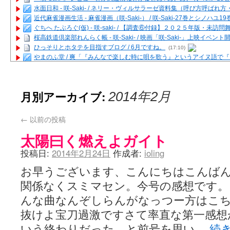
水面日和 - 咲-Saki- / ネリー・ヴィルサラーゼ資料集（呼び方呼ば
近代麻雀漫画生活 - 麻雀漫画（咲-Saki-） / 咲-Saki-27巻とシノハユ
ぐちへ たぶろぐ(仮) - 咲-saki- / 【調査⑥付録】２０２５年版・未訪
桜高鉄道倶楽部れんらく帳 - 咲-Saki- / 映画「咲-Saki-」上映イベン
ひっそりとホタテを目指すブログ / 6月ですね。
(17:10)
やまのふ堂 / 爽「『みんなで楽しむ時に唄を歌う』というアイヌ語で
咲ぱい - 咲-Saki- / 麻雀の卓上を再現するプログラムを公開
(12:58)
俺が読んだSS - 咲-saki- / 末原「小走と同じ大学なんや」爽「へえ！」
とっぽい。 / 咲-Saki- 考察・解説・レビューまとめを更新（Ver.1.1d
月別アーカイブ:
2014年2月
咲クラ女子 - 咲-Saki- / 姫松の上重漫ちゃんと演じている伊達朱里紗
咲スファクション☆タウン - 咲-Saki- / 雀魂咲コラボ！ ガチャ＆キャ
咲ミダレ - 咲-saki- / MJ第14回咲CUP 咲なま他
(11:53)
←
以前の投稿
はやりの如く☆ - 咲-saki- / 悪いこと【SS】
(06:42)
太陽曰く燃えよガイト
麻雀雑記あれこれ - 咲 -Saki- / 咲-Saki-キャラが台湾麻雀を打ったら
またの名を咲ブログ - 咲-Saki- / 男体化すると聞いての落書き
(13:32)
投稿日:
2014年2月24日
作成者:
ioling
あっちが変 / あっちが変
(08:31)
BBKN BLOG / トップページ（サイトマップ）
(15:00)
お早うございます、こんにちはこんば
あにてつ！ / 千里山に行ってきました（2017年09月）
(06:14)
関係なくスミマセン。今号の感想です
さくやこのはな - 咲 -saki- / 末の千里のために(咲さんが和ちゃんを招
凡人の私 / ステルス坂こと咲-Saki-5巻表紙の舞台を発見しました
(15:35
んな曲なんぞしらんがなっつー方はこ
嶺上開花自摸 / Last day of Summer session 1
(13:01)
抜けよ宝刀過激ですさて率直な第一感想
おもちもちもち - 咲-Saki- / ５・８小林先生の日記更新について
かんむりとかげ - 咲-Saki- / 立先生の更新
(11:32)
いう終わりだった、と前号を思い…
続