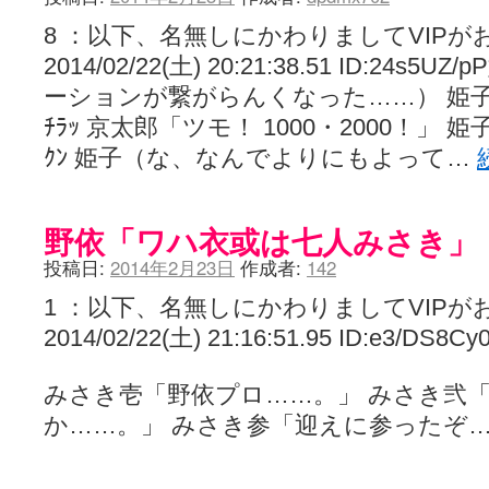
8 ：以下、名無しにかわりましてVIPが
2014/02/22(土) 20:21:38.51 ID:2
ーションが繋がらんくなった……） 姫
ﾁﾗｯ 京太郎「ツモ！ 1000・2000！」 
ｸﾝ 姫子（な、なんでよりにもよって…
野依「ワハ衣或は七人みさき」
投稿日:
2014年2月23日
作成者:
142
1 ：以下、名無しにかわりましてVIPが
2014/02/22(土) 21:16:51.95 ID:e3/DS8Cy
みさき壱「野依プロ……。」 みさき弐
か……。」 みさき参「迎えに参ったぞ