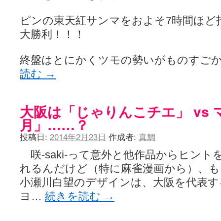
ピンの東天紅サンマをおよそ7時間ほど打
大勝利！！！
終盤はとにかくツモの勢いがものすご
読む
→
大阪は「じゃりんこチエ」 vs
月」……？
投稿日:
2014年2月23日
作成者:
真鯛
咲-saki-って意外と他作品からヒン
れるんだけど（特に麻雀漫画から）、も
小瀬川白望のデザインは、大阪を代表す
ヨ…
続きを読む
→