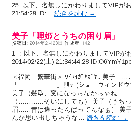
25: 以下、名無しにかわりましてVIPがお送り
21:54:29 ID:…
続きを読む
→
美子「哩姫とうちの困り眉」
投稿日:
2014年2月23日
作成者:
142
1 ：以下、名無しにかわりましてVIPが
2014/02/22(土) 21:34:44.28 ID:O6YmY1p
＜福岡 繁華街＞ ﾜｲﾜｲｶﾞﾔｶﾞﾔ.. 美子
「………………」ｻｻｯ..(ショーウィンド
美子（髪型、変になっちなかちゃね……
（…………そいにしても） 美子（うち
眉……昔は違ったんばってんなぁ） 美子
んか思い出しちゃうな…
続きを読む
→