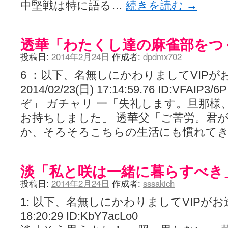
中堅戦は特に語る…
続きを読む
→
透華「わたくし達の麻雀部をつ
投稿日:
2014年2月24日
作成者:
dpdmx702
6 ：以下、名無しにかわりましてVIPが
2014/02/23(日) 17:14:59.76 ID:VF
ぞ」 ガチャリ 一「失礼します。旦那様
お持ちしました」 透華父「ご苦労。君
か、そろそろこちらの生活にも慣れて
淡「私と咲は一緒に暮らすべき
投稿日:
2014年2月24日
作成者:
sssakich
1: 以下、名無しにかわりましてVIPがお送りし
18:20:29 ID:KbY7acLo0