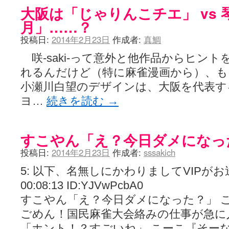
大阪は「じゃりんこチエ」 vs
月」……？
投稿日:
2014年2月23日
作成者:
真鯛
咲-saki-って意外と他作品からヒン
れるんだけど（特に麻雀漫画から）、も
小瀬川白望のデザインは、大阪を代表す
ヨ…
続きを読む
→
すこやん「え？今日ダメになっ
投稿日:
2014年2月23日
作成者:
sssakich
5: 以下、名無しにかわりましてVIPがお送りし
00:08:13 ID:YJVwPcbA0
すこやん「え？今日ダメになった？」 
ごめん！国民麻雀大会絡みの仕事が急に
「ホント！？すごいね」 こーこ『そー