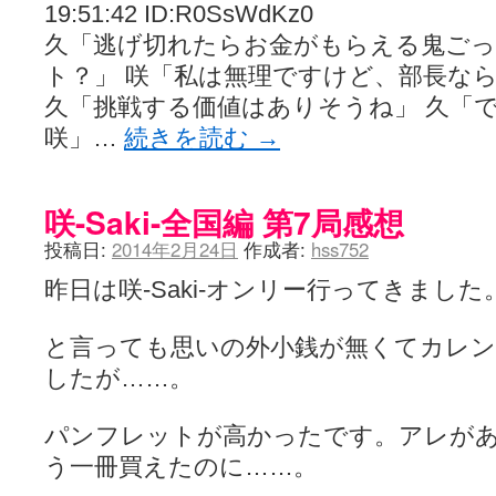
YUKARI / 【宥菫】 ＳＳ更新とお知らせ 【松実宥誕記念ＳＳ】
(13:
19:51:42 ID:R0SsWdKz0
アルカ茄子 / 戒能物怪録 キングとはいったい誰なのか？
(15:24)
久「逃げ切れたらお金がもらえる鬼ご
竹ブログ - 咲-Saki- / 【咲-Saki-】ゲームが待ち遠しい件
(05:44)
SSSSS(-saki-しゃーぷしゅーとしょーとすとーりー) - 咲-saki-
ト？」 咲「私は無理ですけど、部長な
せのたけくらべ - 咲-Saki- / 咲さんのやり方で就活をやってみよう
(03:5
久「挑戦する価値はありそうね」 久「
咏-Uta-ブログ編 - 咲-Saki- / 黄色い封筒が届いた(・∀・)
(12:30)
チャウチャウちゃうんちゃうん - 咲-Saki- / 吉野の千本桜を見に行きました(2
咲」…
続きを読む
→
気分次第。 - 咲-Saki- / シノハユ 第3巻 感想
(07:42)
あこしず日和！ - 咲-Saki- / 咲-Saki-阿知賀編Blu-rayBOX 購入
(01:00)
ニワカ王者 / 【アニメ記事】咲-Saki- 立先生のコメントを取り上げる
咲-Saki-全国編 第7局感想
のよーなのよー - 咲-Saki- / 咲十夜 第四夜
(11:00)
Yaranakya » 咲-Saki- / 国際最萌リーグは園城寺怜ちゃんに一票を入
投稿日:
2014年2月24日
作成者:
hss752
おもちがなくてもだいじょうぶ / 咲と照の確執【プリン】
(16:10)
咲-Saki-の舞台が特定されたら、行くしかないでしょ / ブログを引っ
昨日は咲-Saki-オンリー行ってきました
りりーがーる（仮） / 虎姫 カラオケ編っぽい小ネタ
(10:29)
洋榎-youka- / お知らせ
(11:19)
おっきするー咲ブログ / side-A VS side-B 野球対決
と言っても思いの外小銭が無くてカレ
(10:30)
フリテンリーチで流して / 姫松高校についてのいくらかの考察
(09:03)
したが……。
オレのぞん / 咲さんのお誕生日です （ギリギリ）
(14:58)
飛鳥の巣 - 咲-Saki- / 咲キャラがギタリストだったら...【風越編】
(15:06
遊び半分 / もうすぐ８月も終わり
(16:03)
パンフレットが高かったです。アレがあ
咲-Saki-ほんだし / 咲-Saki- 第128局 「涼風」 感想
(11:54)
う一冊買えたのに……。
咲-Saki-麻雀録 / 台風に強そうな咲キャラ
(05:45)
君の友達。 / マイ・フェア・レディ
(12:49)