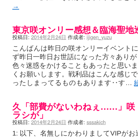
LAT. 39°20' N - 咲-Saki- / 永水航路 3 - 霧島の姫は、深山幽谷
→
エトピリカ!! - 咲-saki- / 咲-Saki-16巻 シノハユ7巻表紙予想
(11:05)
ニワカSakiファンの部屋 - 咲-Saki- / 咲の実写化について（再）
(15:15)
低姿勢ニワカの麻雀 / マイナーカップリングSS感想
(07:31)
東京咲オンリー感想＆臨海聖地
Hinamado blog - 咲-Saki- / リハビリテーション
(04:56)
咲ワン・neo[仮] / 私事。
(01:19)
投稿日:
2014年2月24日
作成者:
ijigen_yuzu
EL HOLAZO - 咲-Saki- / 吉野から上り方面の帰り道、亀山JCT-四日
何の変哲もない咲の地名紹介 / 小鍛治さんが通っていた小学校 茨城
こんばんは昨日の咲オンリーイベント
咲-Saki-.長野編をにょろんと見てみるブログ - 咲-Saki- / 第143局[応変]
ず昨日一昨日お世話になった方々ありが
まったり咲SS他ブログ - 咲-Saki- / 照と洋榎のANN第9回
(09:00)
咲-Saki-カツゲン備忘録 / 咲-Saki-154局 【奮起】 マジかー！
(13:30)
色々迷惑をかけることもあったと思い
百合っぽいぶろぐ - 咲-Saki- / シノハユ the down of age 5巻
(06:32)
くお願いします。戦利品はこんな感じ
あかどる日和 - 咲-saki- / 【今回は考察ではなく】原村和-のどっ
妥当麻雀界ブログ / コミックマーケット８９に参加します
(11:00)
ったしまってるものもあります‥す…
咲-saki-速報 / 一時休止のお知らせ
(08:26)
ふわふわな記憶 / 1
(16:20)
咲っ考 / 何故咲は大将で、照は先鋒なのか？
(15:20)
久「部費がないわねぇ……」咲
Danas je lep dan. / [咲-Saki-]もしインターハイのルールが鷲巣麻雀
ぴゅーく☆すてっぷ - 咲-Saki- / ブログ終了のお知らせ
(12:51)
ラシが」
What You Mean ? - 咲-Saki- / 第2回清澄エリア聖地巡礼ツアーレポート
投稿日:
2014年2月24日
作成者:
sssakich
左を向いて » 咲-saki- / 【シノハユ】第26話「一別以来」/咲日和・阿知賀
primary colors / 久誕イエ～～～～～～イ！！！！！！
(10:16)
1: 以下、名無しにかわりましてVIPがお送りし
乱れ雪月花 - 咲-Saki- / ブログ終了のお知らせ：今までありがとうご