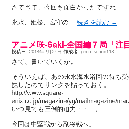
ぽっこぬ / 咲絵ログ2
(15:21)
さてさて、今回も面白かったですね。
妄言郷 / 咲-Saki- 第129局「契機」感想
(16:01)
咲-Saki-のてきとう考察 - 咲-Saki- / 記事紹介：書け麻に参加でさ
嶺上かいほー - 咲-saki- / (7/1日分)dreamscapeが更新していました
(14:
永水、姫松、宮守の…
続きを読む
→
アニメを見ながらダラダラと就活をする - 咲-saki- / はるたんイェイ(≧∇≦
白い物置 / 咲-Saki- Best Album ～Anthology～を買いました
(00:24)
らぎこのだらだら日記帳 - 咲 -saki- / 咲アンテナ杯お疲れ様でした(半ギ
アニメ咲-Saki-全国編７局「注
考える凡人 / [咲-Saki-]姉帯豊音の能力考察―暦占という仮説―
(04:47)
まいるーむ / よく分かる、有珠山高校！（キャラについてひたすら語る
投稿日:
2014年2月24日
作成者:
philo_konoe118
プンスコ！ 野依日和！ - 咲-Saki- / 小蒔「渚のあわあわダブリィレ
Ethanの色々ゆるじゃん不敗神話 - 咲-Saki- / 哲学的に考えてみる園
さて、書いていくか。
幸咲良し / コメ返しその他
(08:27)
咲の仮blog / 和ちゃん
(12:02)
もれ日和 / 一ちゃんのフィギュアと聞いたので
(08:30)
そういえば、あの永水海水浴回の待ち受
読んだらそのままトイレで流して / 【今週の末原ちゃん】咲-Saki- 全
掘したのでリンクを貼っておく。
世紀末麻雀ブログ-じゃんキチ！ / 【咲-saki-】穏乃の良さを俺が「あ」か
すばらな人生 / 全国編終了！ ところで、すばら先輩はどれくらい出
http://www.square-
ハッちゃんの四喜和 - 咲-Saki- / 咲-Saki-全国編 第13話 最終回かぁ
enix.co.jp/magazine/yg/mailmagazine/ma
音楽と、人生と、 咲-saki-と。 - 咲-Saki- / こっそり休止、こっそり
ぐりーん哩 - 咲-Saki- / ネリー「ネリーはお金が要るの」
いつ見ても圧倒的迫力・・・。
(15:00)
花鳥風月 - 咲-Saki- / やえたんイェイ～
(06:09)
電波天文学 - 咲-Saki- / BOOTH
(15:19)
今回は中堅戦から副将戦へ。
Powered by livedoor 相互RSS