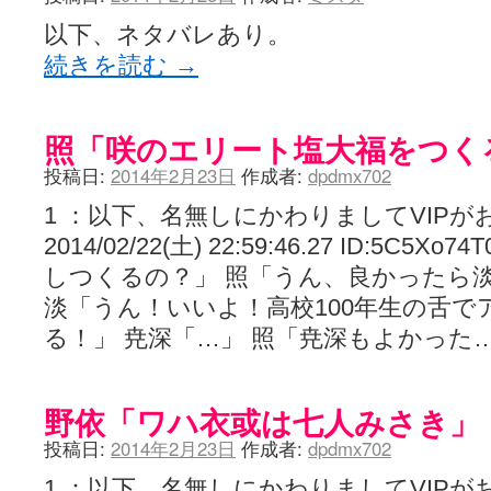
以下、ネタバレあり。
続きを読む
→
照「咲のエリート塩大福をつく
投稿日:
2014年2月23日
作成者:
dpdmx702
1 ：以下、名無しにかわりましてVIPが
2014/02/22(土) 22:59:46.27 ID:5
しつくるの？」 照「うん、良かったら
淡「うん！いいよ！高校100年生の舌
る！」 尭深「…」 照「尭深もよかった
野依「ワハ衣或は七人みさき」
投稿日:
2014年2月23日
作成者:
dpdmx702
1 ：以下、名無しにかわりましてVIPが