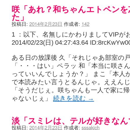
咲「あれ？和ちゃんエトペンを
た」
投稿日:
2014年2月23日
作成者:
142
1 ：以下、名無しにかわりましてVIPが
2014/02/23(日) 04:27:43.64 ID:8rcKwYw0
ある日の放課後 久「それじゃあ部室の戸
「・・・はい」ペラッ 和「本当に咲さ
っていいんでしょうか？」 まこ「本人
で本読みたい言うとるんじゃ。ええんじ
「そうだじぇ。咲ちゃんも一人で家に帰
ゃないじぇ」
続きを読む
→
淡「スミレは、テルが好きなん
投稿日:
2014年2月23日
作成者:
sssakich