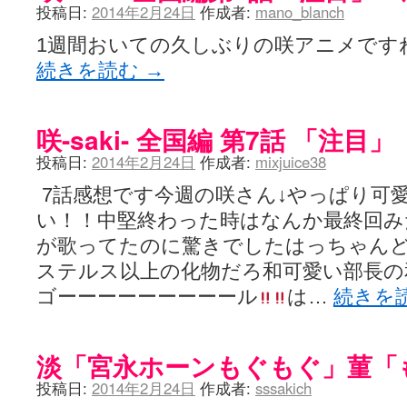
投稿日:
2014年2月24日
作成者:
mano_blanch
1週間おいての久しぶりの咲アニメです
続きを読む
→
咲-saki- 全国編 第7話 「注目」
投稿日:
2014年2月24日
作成者:
mixjuice38
7話感想です今週の咲さん↓やっぱり可
い！！中堅終わった時はなんか最終回み
が歌ってたのに驚きでしたはっちゃん
ステルス以上の化物だろ和可愛い部長の
ゴーーーーーーーーール
は…
続きを
淡「宮永ホーンもぐもぐ」菫「
投稿日:
2014年2月24日
作成者:
sssakich