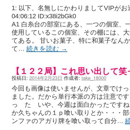
1: 以下、名無しにかわりましてVIPがお送りし
04:06:12 ID:x38i2bGk0
A1 白糸台の部室にある、一つの個室、
使用しているこの個室、その棚には、大
てある。 甘いお菓子、特に和菓子なん
て…
続きを読む
→
【１２２局】これ思い出して笑
投稿日:
2014年2月23日
作成者:
take_18000
今回も画像は使いませんが、文章でけ
ました。だから単行本派の方は注意で
っ た いや、今週は面白かったですね
か久ちゃんの１ｐ喰い取りとか・・・部
ンファのアガり牌を喰い取って自分…