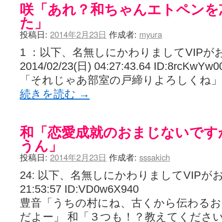
咲「あれ？和ちゃんエトペンを
た」
投稿日:
2014年2月23日
作成者:
myura
1 ：以下、名無しにかわりましてVIPが
2014/02/23(日) 04:27:43.64 ID:8rc
「それじゃあ部室の戸締りよろしくね」
続きを読む
→
和「恋愛成就のおまじないです
うん」
投稿日:
2014年2月23日
作成者:
sssakich
24: 以下、名無しにかわりましてVIPがお送り
21:53:57 ID:VD0w6X940
豊音「うちの村にね、古くから伝わる
だよー」 和「３つも！？教えてくださ