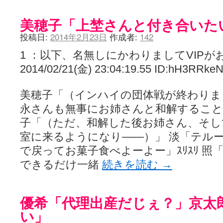
美穂子「上埜さんと付き合いた
投稿日:
2014年2月23日
作成者:
142
1 ：以下、名無しにかわりましてVIPが
2014/02/21(金) 23:04:19.55 ID:hH3RRke
美穂子「（インハイの団体戦が終わりま
永さんも無事にお姉さんと和解すること
子「（ただ、和解した後お姉さん、そし
室に来るようになり――）」 淡「テル
で戻ってお菓子食べよーよー」ｽﾘｽﾘ 
できるだけ一緒
続きを読む
→
優希「代理出産だじぇ？」京太
い」