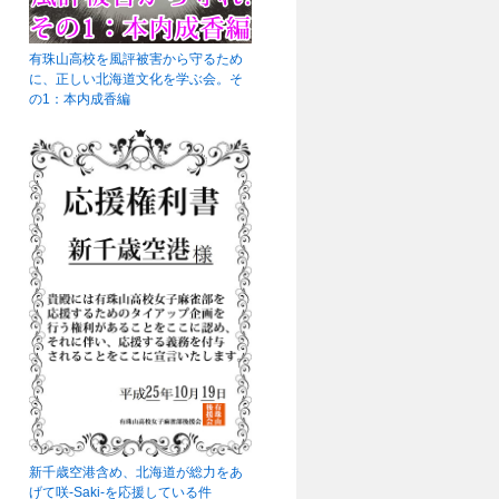
有珠山高校を風評被害から守るため
に、正しい北海道文化を学ぶ会。そ
の1：本内成香編
新千歳空港含め、北海道が総力をあ
げて咲-Saki-を応援している件