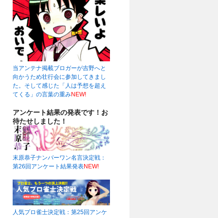
当アンテナ掲載ブロガーが吉野へと
向かうため壮行会に参加してきまし
た。そして感じた「人は予想を超え
てくる」の言葉の重み
NEW!
アンケート結果の発表です！お
待たせしました！
末原恭子ナンバーワン名言決定戦：
第26回アンケート結果発表
NEW!
人気プロ雀士決定戦：第25回アンケ