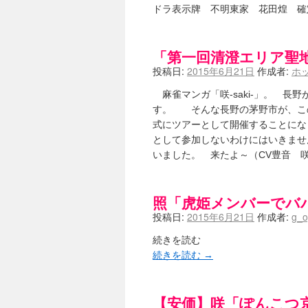
咲-Saki-のてきとう考察 - 咲-S
ドラ表示牌 不明東家 花田煌 
嶺上かいほー - 咲-saki- / (7/1日分
アニメを見ながらダラダラと就活をする - 咲
白い物置 / 咲-Saki- Best Album 
「第一回清澄エリア聖
らぎこのだらだら日記帳 - 咲 -saki
投稿日:
2015年6月21日
作成者:
ホ
考える凡人 / [咲-Saki-]姉帯豊
まいるーむ / よく分かる、有珠山
麻雀マンガ「咲-saki-」。 長
プンスコ！ 野依日和！ - 咲-Saki
す。 そんな長野の茅野市が、このた
Ethanの色々ゆるじゃん不敗神話 - 咲
式にツアーとして開催することになり
幸咲良し / コメ返しその他
(08:27)
咲の仮blog / 和ちゃん
として参加しないわけにはいきませ
(12:02)
もれ日和 / 一ちゃんのフィギュアと
いました。 来たよ～（CV豊音 咲-s
読んだらそのままトイレで流して / 【
世紀末麻雀ブログ-じゃんキチ！ / 【咲
すばらな人生 / 全国編終了！ と
照「虎姫メンバーでバ
ハッちゃんの四喜和 - 咲-Saki- / 
投稿日:
2015年6月21日
作成者:
g_o
音楽と、人生と、 咲-saki-と。 - 咲
ぐりーん哩 - 咲-Saki- / ネリー
続きを読む
花鳥風月 - 咲-Saki- / やえたんイェイ
続きを読む
→
電波天文学 - 咲-Saki- / BOOTH
(15:19
Powered by livedoor 相互RSS
【安価】咲「ぽんこつ