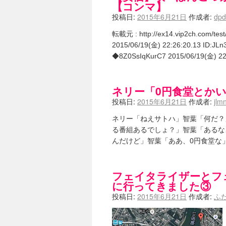
【コンマ】
投稿日:
2015年6月21日
作成者:
dp
転載元 : http://ex14.vip2ch.com/te
2015/06/19(金) 22:26:20.13
◆8Z0SsIqKurC7 2015/06/19(金)
ネリー「0円食堂とか
投稿日:
2015年6月21日
作成者:
jlm
ネリー「ねえサトハ」智葉「何だ？
る番組あるでしょ？」智葉「あるな
んだけど」智葉「ああ、0円食堂な
フェイタライザーとフ
に行ってきました③
投稿日:
2015年6月21日
作成者:
ふ