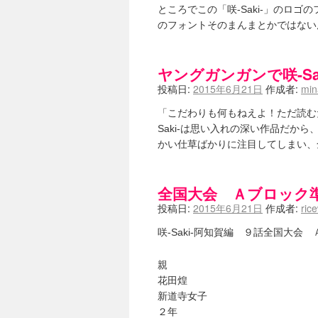
ところでこの「咲-Saki-」のロ
ニワカSakiファンの部屋 - 咲-Saki
低姿勢ニワカの麻雀 / マイナーカッ
のフォントそのまんまとかではな
Hinamado blog - 咲-Saki- / リ
咲ワン・neo[仮] / 私事。
(01:19)
EL HOLAZO - 咲-Saki- / 
ヤングガンガンで咲-S
何の変哲もない咲の地名紹介 / 小
投稿日:
2015年6月21日
作成者:
mi
咲-Saki-.長野編をにょろんと見てみるブログ
まったり咲SS他ブログ - 咲-Saki- /
「こだわりも何もねえよ！ただ読む
咲-Saki-カツゲン備忘録 / 咲-Saki
Saki-は思い入れの深い作品だか
百合っぽいぶろぐ - 咲-Saki- / シノハユ 
かい仕草ばかりに注目してしまい、
あかどる日和 - 咲-saki- / 
妥当麻雀界ブログ / コミックマーケ
咲-saki-速報 / 一時休止のお知らせ
(0
ふわふわな記憶 / 1
(16:20)
全国大会 Ａブロック
咲っ考 / 何故咲は大将で、照は先鋒
投稿日:
2015年6月21日
作成者:
ric
Danas je lep dan. / [咲-S
ぴゅーく☆すてっぷ - 咲-Saki- /
咲-Saki-阿知賀編 ９話全国大
What You Mean ? - 咲-Saki
左を向いて » 咲-saki- / 【シノハ
親
primary colors / 久誕イエ～～
乱れ雪月花 - 咲-Saki- / ブロ
花田煌
YUKARI / 【宥菫】 ＳＳ更新と
新道寺女子
アルカ茄子 / 戒能物怪録 キングと
２年