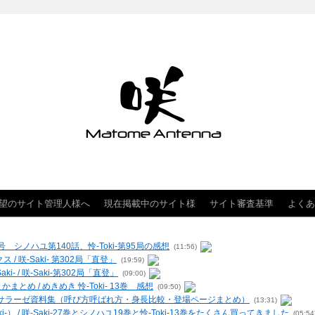
望のサイト管理人様へ
現在掲載中のサイト様
サイト審査基準
よくあ
 シノハユ第140話、怜-Toki-第95局の感想
(11:56)
クス / 咲-Saki- 第302局「直登」
(19:59)
- / 咲-Saki-第302局「直登」
(09:00)
まとめ / めきめき 怜-Toki- 13巻 感想
(09:50)
ー・ヴィルサラーゼ資料集（呼び方呼ばれ方・身長比較・登場ページまとめ）
(13:31)
-） / 咲-Saki-27巻とシノハユ19巻と怜-Toki-13巻をたくさん買ってきました
(05:54