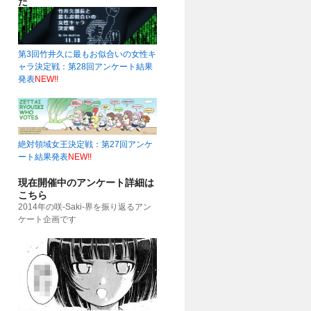
た
第3回竹井久に最もお似合いの女性キ
ャラ決定戦：第28回アンケート結果
発表
NEW!!
51)
絶対領域女王決定戦：第27回アンケ
ート結果発表
NEW!!
現在開催中のアンケート詳細は
こちら
2014年の咲-Saki-界を振り返るアン
ケート企画です