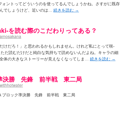
ゴのフォントってどういうのを使ってるんでしょうかね。さすがに既存
- / 咲の実写化について（再）
(15:15)
プリングSS感想
いんでしょうけど、近いのは…
続きを読む
→
(07:31)
ハビリテーション
(04:56)
吉野から上り方面の帰り道、亀山JCT-四日市IC間の渋滞回避法
(14:34)
aki-を読む際のこだわりってある？
鍛治さんが通っていた小学校 茨城・舟塚山小学校
(02:52)
namosakana
 - 咲-Saki- / 第143局[応変]～第154局[奮起]
(20:33)
 照と洋榎のANN第9回
(09:00)
だけだろ！」と思われるかもしれません。けれど私にとって咲-
-154局 【奮起】 マジかー！
(13:30)
ら、ただ読むだけだと純白な気持ちで読めないんだよね。キャラの細
the down of age 5巻
(06:32)
全体の大きなストーリーが見えなくなってしま…
続きを読む
→
【今回は考察ではなく】原村和-のどっち-の魅力について語ってみるよ！【愛を体現する】
(05:
ット８９に参加します
(11:00)
8:26)
準決勝 先鋒 前半戦 東二局
なのか？
(15:20)
ewithhotwater
aki-]もしインターハイのルールが鷲巣麻雀だったら
(09:55)
 ブログ終了のお知らせ
(12:51)
会 Ａブロック準決勝 先鋒 前半戦 東二局
- / 第2回清澄エリア聖地巡礼ツアーレポート
(11:53)
ユ】第26話「一別以来」/咲日和・阿知賀の巻（６） / 立-Ritz-（３）
(09:00)
～～～～イ！！！！！！
(10:16)
グ終了のお知らせ：今までありがとうございました
(15:30)
お知らせ 【松実宥誕記念ＳＳ】
(13:35)
はいったい誰なのか？
(15:24)