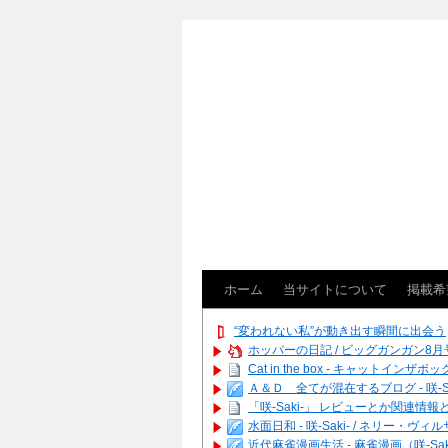
ホーム
当サイトについて
掲載希
“変われない私”が動き出す瞬間に出会う
ホッパーの日記 / ビッグガンガン8月号
Cat in the box - キャットインザボッ
Ａ＆Ｄ 全てが混在するブログ - 咲-Saki
「咲-Saki-」 レビューとか関連情報とか
水面日和 - 咲-Saki- / ネリ
近代麻雀漫画生活 - 麻雀漫画（咲-Saki