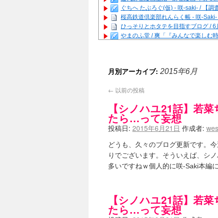
ぐちへ たぶろぐ(仮) - 咲-saki-
桜高鉄道倶楽部れんらく帳 - 咲-Saki
ひっそりとホタテを目指すブログ / 
やまのふ堂 / 爽「『みんなで楽し
咲ぱい - 咲-Saki- / 麻雀の卓上
俺が読んだSS - 咲-saki- / 末
とっぽい。 / 咲-Saki- 考察・解説
月別アーカイブ:
2015年6月
咲クラ女子 - 咲-Saki- / 姫松
咲スファクション☆タウン - 咲-Sak
←
以前の投稿
咲ミダレ - 咲-saki- / MJ第14回咲C
はやりの如く☆ - 咲-saki- / 悪いこと
【シノハユ21話】若
麻雀雑記あれこれ - 咲 -Saki- / 
たら…って妄想
またの名を咲ブログ - 咲-Saki- /
投稿日:
2015年6月21日
作成者:
wes
あっちが変 / あっちが変
(08:31)
BBKN BLOG / トップページ（サイ
どうも、久々のブログ更新です。今
あにてつ！ / 千里山に行ってきました
りでございます。そういえば、シノ
さくやこのはな - 咲 -saki- / 
凡人の私 / ステルス坂こと咲-Saki
多いですねｗ個人的に咲-Saki本
嶺上開花自摸 / Last day of Summer se
おもちもちもち - 咲-Saki- /
かんむりとかげ - 咲-Saki- / 立先生
【シノハユ21話】若
咲-Saki- | にゅいのって / 咲-Saki
たら…って妄想
咲-Saki-ブログ！～麻雀下手でも咲