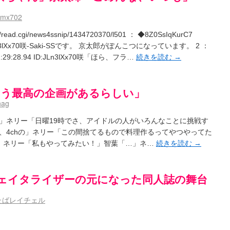
dmx702
st/read.cgi/news4ssnip/1434720370/l501 ： ◆8Z0SsIqKurC7
 ID:JLn3lXx70咲-Saki-SSです。 京太郎がぽんこつになっています。 2 ：
 22:29:28.94 ID:JLn3lXx70咲「ほら、フラ…
続きを読む
→
いう最高の企画があるらしい」
nag
」ネリー「日曜19時でさ、アイドルの人がいろんなことに挑戦す
、4chの」ネリー「この間捨てるもので料理作るってやつやってた
」ネリー「私もやってみたい！」智葉「…」ネ…
続きを読む
→
ェイタライザーの元になった同人誌の舞台
たばレイチェル