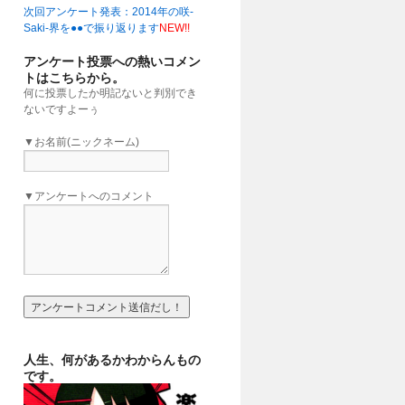
次回アンケート発表：2014年の咲-
」
(16:00)
Saki-界を●●で振り返ります
NEW!!
アンケート投票への熱いコメン
トはこちらから。
何に投票したか明記ないと判別でき
ないですよーぅ
▼お名前(ニックネーム)
▼アンケートへのコメント
人生、何があるかわからんもの
です。