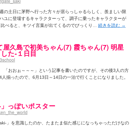
tgate_saki
日ドラゴンズのドラフト指名を予想してみる ～後～
(02:52)
/ 浩子「…あっ分かった 恐らくそういうことか」
(12:40)
週の土日に茅野へ行った方々が居らっしゃるらしく、羨ましい限
aki- 第193局[竜王] ドラゴンの王とパクリの女王
(15:12)
ハユに登場するキャラクターって、調子に乗ったキャラクターが
麻雀ゲーム]【ゲーム】セガのMJシリーズで2年ぶりの夏の咲-Saki-CUP開催！
(04:30)
編に比べると、キツイ言葉が出てくるのでびっくり…
続きを読む
→
とろけそうな日
(15:31)
#咲実写 ☆告知☆オンライン上映会☆ 阿知賀編☆７月21日(土)ドラマ特別編18時20分～映画
ノハユ菰沢中関連(江津・大田)の登場舞台まとめ
(15:00)
久島で初美ちゃん(7) 霞ちゃん(7) 明星
介な相手だよ！ あんたは……！！ ／ 咲-Saki- 第186局「無我」感想
(00:05)
ました-１日目
/ クリスマス！！そして…
(10:28)
3school
)
】憩 -Kei- 全国編第２２局『流局』
(04:40)
 「おおぉ～～～」という記事を書いたのですが、その後3人の方
います故
(08:00)
人揃ったので、6月13日～14日の一泊で行くことになりました。
(13:19)
/ 阿知賀編をドヤ顔に着目しながらまたまた読み返しました
(13:55)
里「そげなこつ私がやっておきますから！」煌「それには及びません！」
(15:00)
/ しわが誕生することは老化現象だと言えます…。
(00:00)
i-」っぽいポスター
:00)
咲-Saki-SS：久咲】そして私たちは、空へ、空へ【絶望】【後編】
(08:07)
ken_the_world
載感想】宮永照についてのあれこれ
(18:12)
aki-第168局［端緒］感想
(16:58)
aki-」を意識したのか、たまたま似た感じになっちゃっただけなの
i-第168局[端緒]感想 照-Teru- 追憶編第1局［照菫］（なんだそれ
(03:05)
/ 永水航路 3 - 霧島の姫は、深山幽谷の頂で天逆鉾の夢を見るだろう -
(15:03)
i-16巻 シノハユ7巻表紙予想
(11:05)