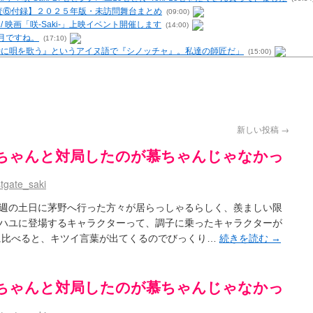
 / 【調査⑥付録】２０２５年版・未訪問舞台まとめ
(09:00)
- / 映画「咲-Saki-」上映イベント開催します
(14:00)
6月ですね。
(17:10)
む時に唄を歌う』というアイヌ語で『シノッチャ』。私達の師匠だ」
(15:00)
を再現するプログラムを公開
(12:58)
原「小走と同じ大学なんや」爽「へえ！」
(13:15)
・レビューまとめを更新（Ver.1.1d）
(10:29)
の上重漫ちゃんと演じている伊達朱里紗さんの共通点
(05:29)
i- / 雀魂咲コラボ！ ガチャ＆キャラ雑感
(15:48)
新しい投稿
→
UP 咲なま他
(11:53)
【SS】
(06:42)
菜ちゃんと対局したのが慕ちゃんじゃなかっ
咲-Saki-キャラが台湾麻雀を打ったらどうなるのか
(13:30)
 男体化すると聞いての落書き
(13:32)
tgate_saki
トマップ）
(15:00)
週の土日に茅野へ行った方々が居らっしゃるらしく、羨ましい限
（2017年09月）
(06:14)
ハユに登場するキャラクターって、調子に乗ったキャラクターが
末の千里のために(咲さんが和ちゃんを招待するだけの話)
(05:30)
-5巻表紙の舞台を発見しました
編に比べると、キツイ言葉が出てくるのでびっくり…
続きを読む
→
(15:35)
ssion 1
(13:01)
 ５・８小林先生の日記更新について考えてみる その１～否定的意見の発露を4つに分けて
の更新
(11:32)
菜ちゃんと対局したのが慕ちゃんじゃなかっ
-臨時アンテナ
(11:50)
が好き～ / ブログ名変更のお知らせ
(03:10)