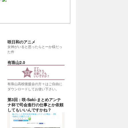
咲日和のアニメ
女神がいると思ったらとーか様だっ
た件
有珠山2.0
有珠山高校後援会の方々はご自由に
ダウンロードしてお使い下さい。
第3回：咲-Saki-まとめアンテ
ナ杯で司会進行の仕事とか依頼
考える
(20:00)
してもいいんですかね？