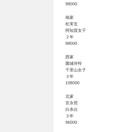
竹ブログ - 咲-Saki- / 【咲-Saki
98000
SSSSS(-saki-しゃーぷしゅーとし
せのたけくらべ - 咲-Saki- / 咲
南家
咏-Uta-ブログ編 - 咲-Saki- / 黄
チャウチャウちゃうんちゃうん - 咲-Sak
松実玄
気分次第。 - 咲-Saki- / シノハユ 第3
阿知賀女子
あこしず日和！ - 咲-Saki- / 咲-Saki
２年
ニワカ王者 / 【アニメ記事】咲-Sa
98000
のよーなのよー - 咲-Saki- / 咲十夜 
Yaranakya » 咲-Saki- / 
西家
おもちがなくてもだいじょうぶ / 咲
咲-Saki-の舞台が特定されたら、行
園城寺怜
りりーがーる（仮） / 虎姫 カラオ
千里山女子
洋榎-youka- / お知らせ
(11:19)
３年
おっきするー咲ブログ / side-A VS
108000
フリテンリーチで流して / 姫松高校
オレのぞん / 咲さんのお誕生日です
飛鳥の巣 - 咲-Saki- / 咲キャラが
北家
遊び半分 / もうすぐ８月も終わり
(16
宮永照
咲-Saki-ほんだし / 咲-Saki- 第12
白糸台
咲-Saki-麻雀録 / 台風に強そうな咲
３年
君の友達。 / マイ・フェア・レディ
(
96000
ぽっこぬ / 咲絵ログ2
(15:21)
妄言郷 / 咲-Saki- 第129局「契機」