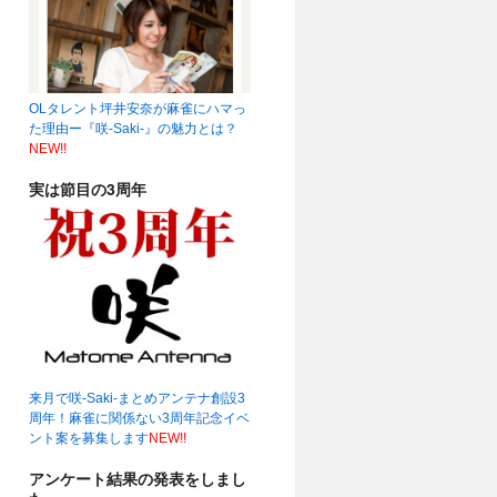
OLタレント坪井安奈が麻雀にハマっ
19時～☆
(04:22)
た理由ー『咲-Saki-』の魅力とは？
NEW!!
実は節目の3周年
来月で咲-Saki-まとめアンテナ創設3
周年！麻雀に関係ない3周年記念イベ
ント案を募集します
NEW!!
アンケート結果の発表をしまし