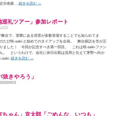
aki- / 記事紹介：書け麻に参加でさっそく負けましたｗ
確定分南家…
続きを読む
→
(13:21)
)dreamscapeが更新していました
(14:10)
-saki- / はるたんイェイ(≧∇≦)/他
(07:33)
～Anthology～を買いました
(00:24)
地巡礼ツアー」参加レポート
- / 咲アンテナ杯お疲れ様でした(半ギレ)
(14:18)
ッパー
音の能力考察―暦占という仮説―
(04:47)
高校！（キャラについてひたすら語る）
(15:11)
野が舞台で、実際にある背景が多数登場することでも知られてま
- / 小蒔「渚のあわあわダブリィレイディオ？」 淡「第三回・後編！」
(16:23)
び咲-saki-と始めてのタイアップを企画。 舞台探訪を市が正
-Saki- / 哲学的に考えてみる園城寺怜さんの能力
(12:25)
ました！ 今回が記念すべき第一回目。 これは咲-saki-ファン
ん。 というわけで、会社に休日出勤は流局と伝えて茅野へ向か
聞いたので
(08:30)
aki-
続きを読む
→
今週の末原ちゃん】咲-Saki- 全国編 第13局
(03:30)
-saki-】穏乃の良さを俺が「あ」から順に解説していくッ！ ver.2014
(16:50)
ころで、すばら先輩はどれくらい出たの？
(21:22)
バ抜きやろう」
咲-Saki-全国編 第13話 最終回かぁ～
(12:55)
gasawara
-Saki- / こっそり休止、こっそり再開
(13:55)
「ネリーはお金が要るの」
(15:00)
～
(06:09)
)
京ちゃん」京太郎「ごめんな、いつも」