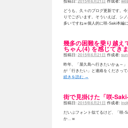
投稿日:
2015年6月21日
作成者:
wes
嶺上航路 / ドラフト前日なので中
音を奏でて花が咲く - 咲-Saki- 
どうも、久々のブログ更新です。今
一萬人の麓路() - 咲-Saki- / 咲-S
りでございます。そういえば、シノ
from A to K / [咲-saki-][
多いですねｗ個人的に咲-Saki本
紺フェス - 咲-Saki- / 【越谷SS】
ユズポニッキ - 咲-Saki- / ☆ 
ああ、あの牌？ - 咲-Saki- / シ
宮守大好き帳 / 告知
(13:04)
幾多の困難を乗り越えて屋
麻雀アニメ＆麻雀ゲームあれこれ / 厄
ちゃん(4) を感じてき
ばるのまーじゃん日和 - 咲-saki- 
投稿日:
2015年6月21日
作成者:
sun
咲めも！ / ニワチョコ、尊い。
(04:23
ＳＳＳ（咲ＳＳ）感想ブログ / 【SSS
昨年、「屋久島へ行きたいかぁ～」
ひまじんひまんじ / 読書の秋、と言
が「行きたい」と連絡をくださって4
煌-Subara- - 咲-saki- / シノハユ感想
続きを読む
→
SYNTH 2006 - 咲 -Saki- 
かえんだん - 咲-Saki- / 朱
Saki-1 グランプリ ～咲ワン～ 
木と木と木 - 咲-saki- / 新道寺の本
街で見掛けた「咲-Sak
(00
ヤンデレ・狂気の百合SSブログ / 【
投稿日:
2015年6月21日
作成者:
ino
迷子の坊やのみちくさ日記 / 【連
私的素敵ジャンク / [咲-Saki-] 咲-S
だいぶフォント似てるけど、「咲-S
麻雀自由帳 - 咲-Saki- / 咲-Sak
か…ｗ
LAT. 39°20' N - 咲-Saki- 
エトピリカ!! - 咲-saki- / 咲-Sak